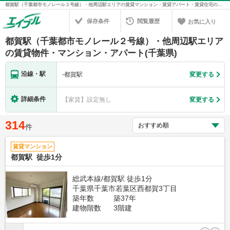
都賀駅（千葉都市モノレール２号線）・他周辺駅エリアの賃貸マンション・賃貸アパート・賃貸住宅の不動産情報を検索！不動産賃貸の物件探しは、お部屋探しのエイブル
保存条件
閲覧履歴
お気に入り
都賀駅（千葉都市モノレール２号線）・他周辺駅エリア
の賃貸物件・マンション・アパート(千葉県)
沿線・駅
-
都賀駅
変更する
詳細条件
【家賃】設定無し
変更する
314
件
賃貸マンション
都賀駅 徒歩1分
総武本線/都賀駅 徒歩1分
千葉県千葉市若葉区西都賀3丁目
築年数
築37年
建物階数
3階建