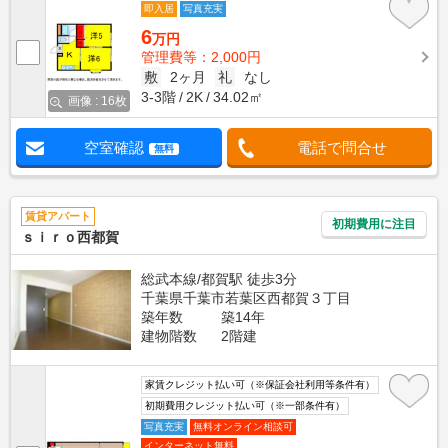
即入居
写真充実
6
万円
管理費等：2,000円
敷
2ヶ月
礼
なし
3-3階
2K
34.02㎡
画像 : 16枚
空室確認
電話で問合せ
無料
賃貸アパート
初期費用に注目
ｓｉｒｏ西都賀
総武本線/都賀駅 徒歩3分
千葉県千葉市若葉区西都賀３丁目
築年数
築14年
建物階数
2階建
家賃クレジット払い可（※保証会社利用等条件有）
初期費用クレジット払い可（※一部条件有）
写真充実
無料オンライン相談可
インターネット無料