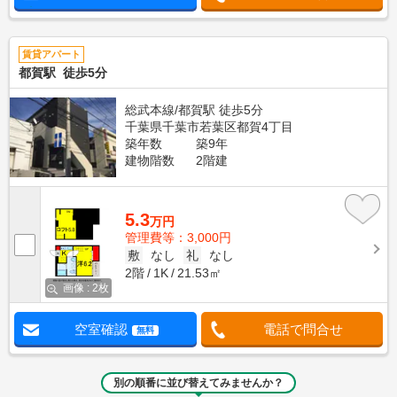
賃貸アパート
都賀駅 徒歩5分
総武本線/都賀駅 徒歩5分
千葉県千葉市若葉区都賀4丁目
築年数
築9年
建物階数
2階建
5.3
万円
管理費等：3,000円
敷
なし
礼
なし
2階
1K
21.53㎡
画像 : 2枚
空室確認
電話で問合せ
無料
別の順番に並び替えてみませんか？