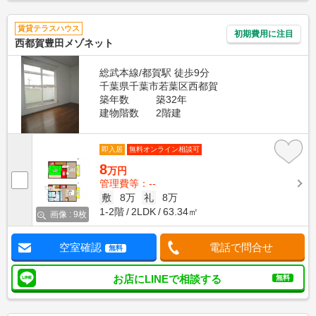
賃貸テラスハウス
初期費用に注目
西都賀豊田メゾネット
総武本線/都賀駅 徒歩9分
千葉県千葉市若葉区西都賀
築年数
築32年
建物階数
2階建
即入居
無料オンライン相談可
8
万円
管理費等：--
敷
8万
礼
8万
1-2階
2LDK
63.34㎡
画像 : 9枚
空室確認
電話で問合せ
無料
お店にLINEで相談する
無料