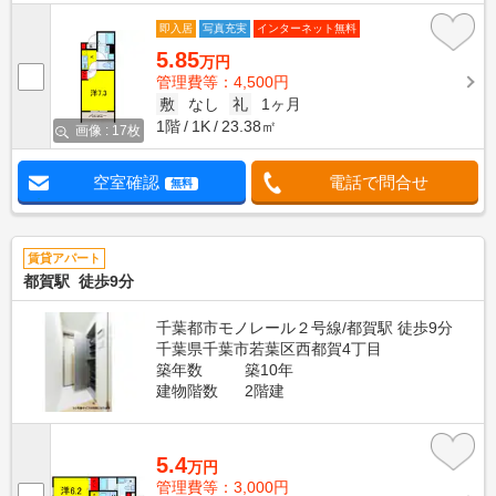
即入居
写真充実
インターネット無料
5.85
万円
管理費等：4,500円
敷
なし
礼
1ヶ月
1階
1K
23.38㎡
画像 : 17枚
空室確認
電話で問合せ
無料
賃貸アパート
都賀駅 徒歩9分
千葉都市モノレール２号線/都賀駅 徒歩9分
千葉県千葉市若葉区西都賀4丁目
築年数
築10年
建物階数
2階建
5.4
万円
管理費等：3,000円