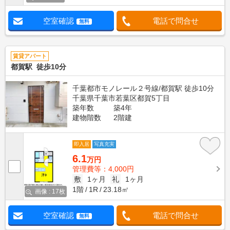
空室確認
電話で問合せ
無料
賃貸アパート
都賀駅 徒歩10分
千葉都市モノレール２号線/都賀駅 徒歩10分
千葉県千葉市若葉区都賀5丁目
築年数
築4年
建物階数
2階建
即入居
写真充実
6.1
万円
管理費等：4,000円
敷
1ヶ月
礼
1ヶ月
1階
1R
23.18㎡
画像 : 17枚
空室確認
電話で問合せ
無料