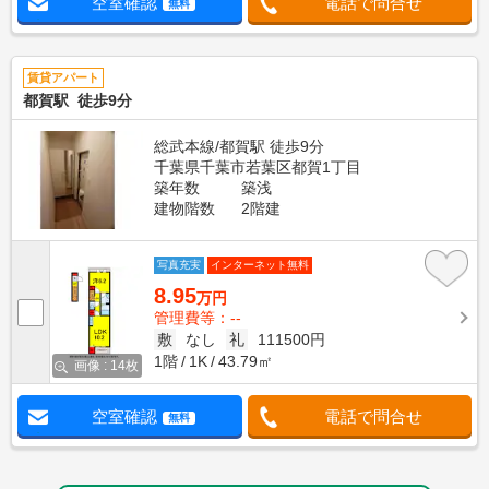
空室確認
電話で問合せ
無料
賃貸アパート
都賀駅 徒歩9分
総武本線/都賀駅 徒歩9分
千葉県千葉市若葉区都賀1丁目
築年数
築浅
建物階数
2階建
写真充実
インターネット無料
8.95
万円
管理費等：--
敷
なし
礼
111500円
1階
1K
43.79㎡
画像 : 14枚
空室確認
電話で問合せ
無料