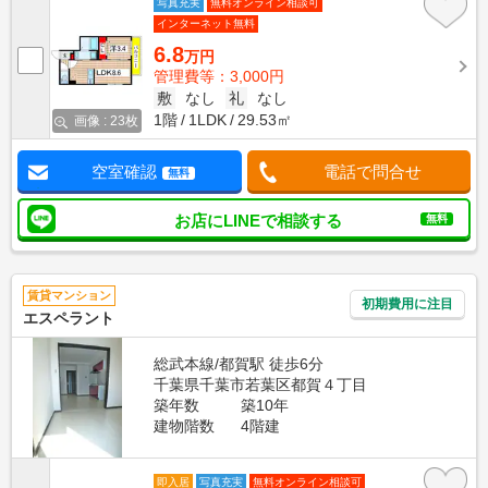
写真充実
無料オンライン相談可
インターネット無料
6.8
万円
管理費等：3,000円
敷
なし
礼
なし
1階
1LDK
29.53㎡
画像 : 23枚
空室確認
電話で問合せ
無料
お店にLINEで相談する
無料
賃貸マンション
初期費用に注目
エスペラント
総武本線/都賀駅 徒歩6分
千葉県千葉市若葉区都賀４丁目
築年数
築10年
建物階数
4階建
即入居
写真充実
無料オンライン相談可