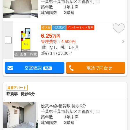
千葉県千葉市若葉区西都賀4丁目
築年数
1年未満
建物階数
3階建
即入居
写真充実
インターネット無料
6.25
万円
管理費等：4,500円
敷
なし
礼
1ヶ月
3階
1K
23.38㎡
画像 : 19枚
空室確認
電話で問合せ
無料
賃貸アパート
都賀駅 徒歩6分
総武本線/都賀駅 徒歩6分
千葉県千葉市若葉区西都賀4丁目
築年数
1年未満
建物階数
3階建