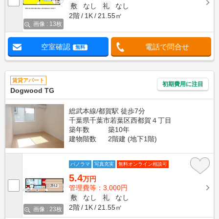
敷
なし
礼
なし
2階
1K
21.55㎡
画像 : 13枚
空室確認
電話で問合せ
無料
賃貸アパート
初期費用に注目
Dogwood TG
総武本線/都賀駅 徒歩7分
千葉県千葉市若葉区西都賀４丁目
築年数
築10年
建物階数
2階建 (地下1階)
パノラマ
写真充実
無料オンライン相談可
5.4
万円
管理費等：3,000円
敷
なし
礼
なし
2階
1K
21.55㎡
画像 : 23枚