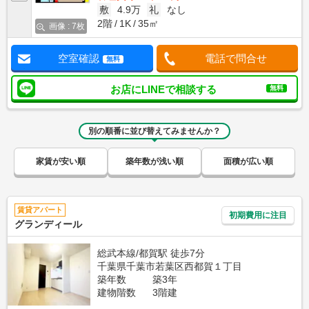
敷
4.9万
礼
なし
2階
1K
35㎡
画像 : 7枚
空室確認
電話で問合せ
無料
お店にLINEで相談する
無料
別の順番に並び替えてみませんか？
家賃が安い順
築年数が浅い順
面積が広い順
賃貸アパート
初期費用に注目
グランディール
総武本線/都賀駅 徒歩7分
千葉県千葉市若葉区西都賀１丁目
築年数
築3年
建物階数
3階建