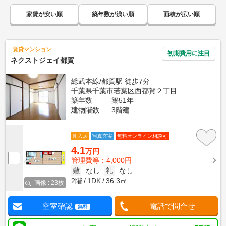
家賃が安い順
築年数が浅い順
面積が広い順
賃貸マンション
初期費用に注目
ネクストジェイ都賀
総武本線/都賀駅 徒歩7分
千葉県千葉市若葉区西都賀２丁目
築年数
築51年
建物階数
3階建
即入居
写真充実
無料オンライン相談可
4.1
万円
管理費等：4,000円
敷
なし
礼
なし
2階
1DK
36.3㎡
画像 : 23枚
空室確認
電話で問合せ
無料