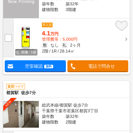
築年数
築32年
建物階数
3階建
即入居
4.1
万円
管理費等：5,000円
敷
なし
礼
2ヶ月
2階
1R
28.14㎡
画像 : 1枚
空室確認
電話で問合せ
無料
賃貸ハイツ
都賀駅 徒歩7分
NEW
総武本線/都賀駅 徒歩7分
千葉県千葉市若葉区都賀3丁目
築年数
築32年
建物階数
2階建