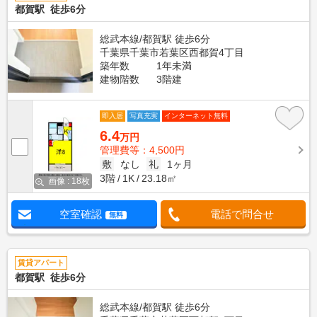
都賀駅 徒歩6分
総武本線/都賀駅 徒歩6分
千葉県千葉市若葉区西都賀4丁目
築年数
1年未満
建物階数
3階建
即入居
写真充実
インターネット無料
6.4
万円
管理費等：4,500円
敷
なし
礼
1ヶ月
3階
1K
23.18㎡
画像 : 18枚
空室確認
電話で問合せ
無料
賃貸アパート
都賀駅 徒歩6分
総武本線/都賀駅 徒歩6分