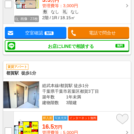
万円
管理費等：3,000円
敷
なし
礼
なし
2階
1R
18.15㎡
画像 : 23枚
空室確認
電話で問合せ
無料
お店にLINEで相談する
無料
賃貸アパート
都賀駅 徒歩1分
総武本線/都賀駅 徒歩1分
千葉県千葉市若葉区都賀3丁目
築年数
1年未満
建物階数
3階建
即入居
写真充実
インターネット無料
16.5
万円
管理費等：5,000円