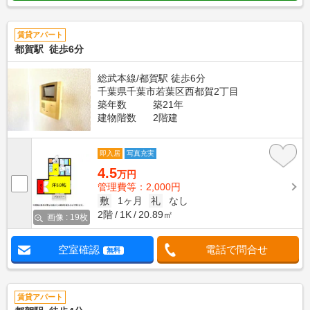
賃貸アパート
都賀駅 徒歩6分
総武本線/都賀駅 徒歩6分
千葉県千葉市若葉区西都賀2丁目
築年数
築21年
建物階数
2階建
即入居
写真充実
4.5
万円
管理費等：2,000円
敷
1ヶ月
礼
なし
2階
1K
20.89㎡
画像 : 19枚
空室確認
電話で問合せ
無料
賃貸アパート