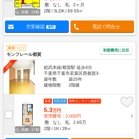
敷
なし
礼
2ヶ月
2階
3LDK
69.59㎡
画像 : 24枚
空室確認
電話で問合せ
無料
賃貸ハイツ
初期費用に注目
モンフレール都賀
NEW
総武本線/都賀駅 徒歩4分
千葉県千葉市若葉区西都賀3-
築年数
築25年
建物階数
2階建
新着
写真充実
無料オンライン相談可
5.3
万円
管理費等：2,000円
敷
なし
礼
2.65万
2階
1K
28㎡
画像 : 17枚