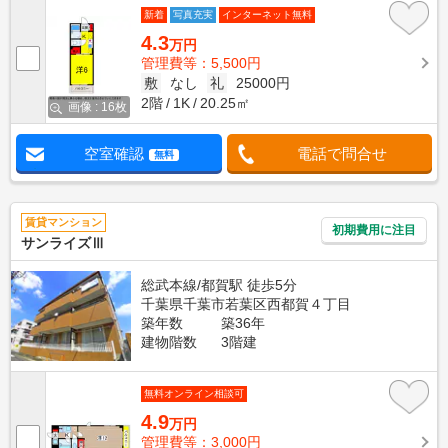
新着
写真充実
インターネット無料
4.3
万円
管理費等：5,500円
敷
なし
礼
25000円
2階
1K
20.25㎡
画像 : 16枚
空室確認
電話で問合せ
無料
賃貸マンション
初期費用に注目
サンライズⅢ
総武本線/都賀駅 徒歩5分
千葉県千葉市若葉区西都賀４丁目
築年数
築36年
建物階数
3階建
無料オンライン相談可
4.9
万円
管理費等：3,000円