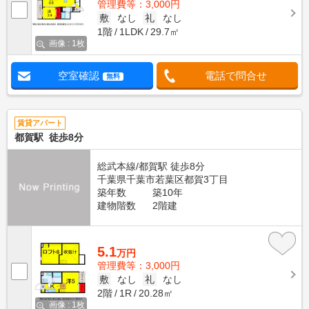
管理費等：3,000円
敷
なし
礼
なし
1階
1LDK
29.7㎡
画像 : 1枚
空室確認
電話で問合せ
無料
賃貸アパート
都賀駅 徒歩8分
総武本線/都賀駅 徒歩8分
千葉県千葉市若葉区都賀3丁目
築年数
築10年
建物階数
2階建
5.1
万円
管理費等：3,000円
敷
なし
礼
なし
2階
1R
20.28㎡
画像 : 1枚