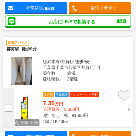
空室確認
電話で問合せ
無料
お店にLINEで相談する
無料
賃貸アパート
都賀駅 徒歩9分
総武本線/都賀駅 徒歩9分
千葉県千葉市若葉区都賀1丁目
築年数
築浅
建物階数
2階建
即入居
写真充実
インターネット無料
7.35
万円
管理費等：3,500円
敷
なし
礼
91500円
1階
1K
35㎡
画像 : 14枚