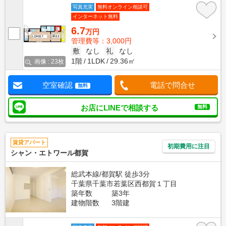
写真充実
無料オンライン相談可
インターネット無料
6.7
万円
管理費等：3,000円
敷
なし
礼
なし
1階
1LDK
29.36㎡
画像 : 23枚
空室確認
電話で問合せ
無料
お店にLINEで相談する
無料
賃貸アパート
初期費用に注目
シャン・エトワール都賀
総武本線/都賀駅 徒歩3分
千葉県千葉市若葉区西都賀１丁目
築年数
築3年
建物階数
3階建