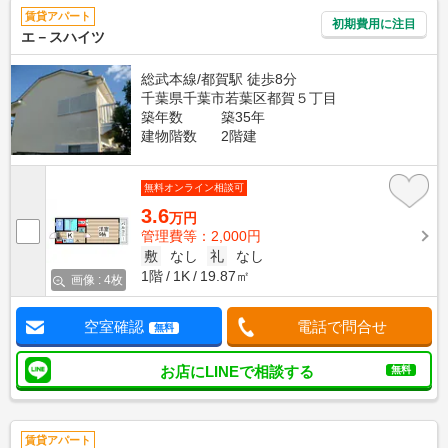
賃貸アパート
初期費用に注目
エ－スハイツ
総武本線/都賀駅 徒歩8分
千葉県千葉市若葉区都賀５丁目
築年数
築35年
建物階数
2階建
無料オンライン相談可
3.6
万円
管理費等：2,000円
敷
なし
礼
なし
1階
1K
19.87㎡
画像 : 4枚
空室確認
電話で問合せ
無料
お店にLINEで相談する
無料
賃貸アパート