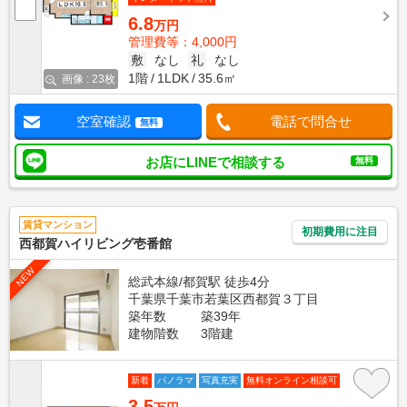
6.8
万円
管理費等：4,000円
敷
なし
礼
なし
1階
1LDK
35.6㎡
画像 : 23枚
空室確認
電話で問合せ
無料
お店にLINEで相談する
無料
賃貸マンション
初期費用に注目
西都賀ハイリビング壱番館
NEW
総武本線/都賀駅 徒歩4分
千葉県千葉市若葉区西都賀３丁目
築年数
築39年
建物階数
3階建
新着
パノラマ
写真充実
無料オンライン相談可
3.5