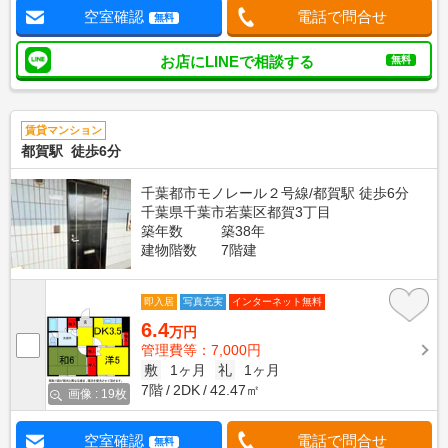
空室確認
電話で問合せ
無料
お店にLINEで相談する
無料
賃貸マンション
都賀駅 徒歩6分
千葉都市モノレール２号線/都賀駅 徒歩6分
千葉県千葉市若葉区都賀3丁目
築年数
築38年
建物階数
7階建
即入居
写真充実
インターネット無料
6.4
万円
管理費等：7,000円
敷
1ヶ月
礼
1ヶ月
7階
2DK
42.47㎡
画像 : 19枚
空室確認
電話で問合せ
無料