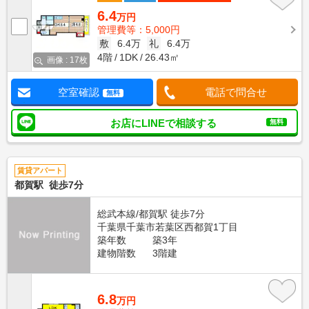
6.4
万円
管理費等：5,000円
敷
6.4万
礼
6.4万
4階
1DK
26.43㎡
画像 : 17枚
空室確認
電話で問合せ
無料
お店にLINEで相談する
無料
賃貸アパート
都賀駅 徒歩7分
総武本線/都賀駅 徒歩7分
千葉県千葉市若葉区西都賀1丁目
築年数
築3年
建物階数
3階建
6.8
万円