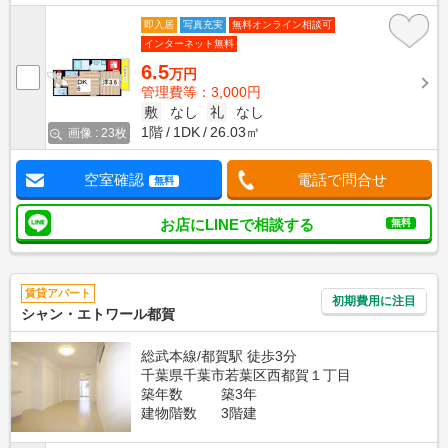
即入居
写真充実
無料オンライン相談可
インターネット無料
6.5
万円
管理費等：3,000円
敷
なし
礼
なし
1階
1DK
26.03㎡
画像 : 23枚
空室確認
電話で問合せ
無料
お店にLINEで相談する
無料
賃貸アパート
初期費用に注目
シャン・エトワール都賀
総武本線/都賀駅 徒歩3分
千葉県千葉市若葉区西都賀１丁目
築年数
築3年
建物階数
3階建