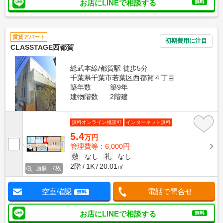
お店にLINEで相談する
無料
賃貸アパート
初期費用に注目
CLASSTAGE西都賀
総武本線/都賀駅 徒歩5分
千葉県千葉市若葉区西都賀４丁目
築年数
築9年
建物階数
2階建
無料オンライン相談可
インターネット無料
5.4
万円
管理費等：6,000円
敷
なし
礼
なし
2階
1K
20.01㎡
画像 : 7枚
空室確認
電話で問合せ
無料
お店にLINEで相談する
無料