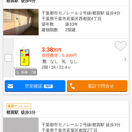
都賀駅 徒歩4分
千葉都市モノレール２号線/都賀駅 徒歩4分
千葉県千葉市若葉区西都賀4丁目
築年数
築33年
建物階数
2階建
3.38
万円
管理費等：5,000円
敷
なし
礼
なし
2階
1K
22.4㎡
画像 : 7枚
空室確認
電話で問合せ
無料
賃貸マンション
都賀駅 徒歩3分
千葉都市モノレール２号線/都賀駅 徒歩3分
千葉県千葉市若葉区都賀2丁目