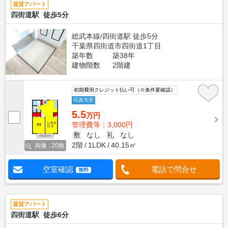
賃貸アパート
四街道駅 徒歩5分
総武本線/四街道駅 徒歩5分
千葉県四街道市四街道1丁目
築年数
築38年
建物階数
2階建
初期費用クレジット払い可（※条件要確認）
写真充実
5.5
万円
管理費等：3,000円
敷
なし
礼
なし
2階
1LDK
40.15㎡
画像 : 20枚
空室確認
電話で問合せ
無料
賃貸アパート
四街道駅 徒歩6分