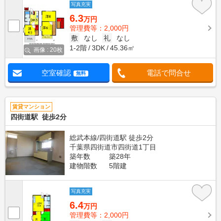
写真充実
6.3
万円
管理費等：2,000円
敷
なし
礼
なし
1-2階
3DK
45.36㎡
画像 : 20枚
空室確認
電話で問合せ
無料
賃貸マンション
四街道駅 徒歩2分
総武本線/四街道駅 徒歩2分
千葉県四街道市四街道1丁目
築年数
築28年
建物階数
5階建
写真充実
6.4
万円
管理費等：2,000円