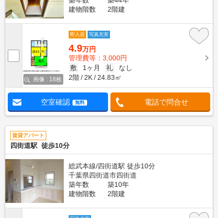
築年数
築44年
建物階数
2階建
即入居
写真充実
4.9
万円
管理費等：3,000円
敷
1ヶ月
礼
なし
2階
2K
24.83㎡
画像 : 18枚
空室確認
電話で問合せ
無料
賃貸アパート
四街道駅 徒歩10分
総武本線/四街道駅 徒歩10分
千葉県四街道市四街道
築年数
築10年
建物階数
2階建