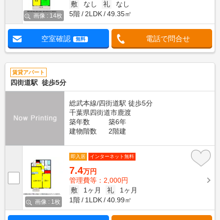
敷
なし
礼
なし
5階
2LDK
49.35㎡
画像 : 14枚
空室確認
電話で問合せ
無料
賃貸アパート
四街道駅 徒歩5分
総武本線/四街道駅 徒歩5分
千葉県四街道市鹿渡
築年数
築6年
建物階数
2階建
即入居
インターネット無料
7.4
万円
管理費等：2,000円
敷
1ヶ月
礼
1ヶ月
1階
1LDK
40.99㎡
画像 : 1枚