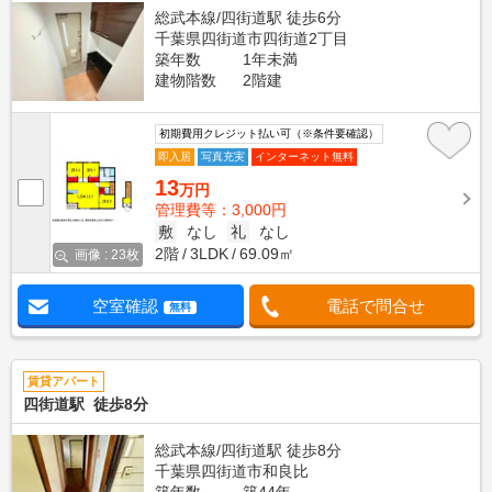
総武本線/四街道駅 徒歩6分
千葉県四街道市四街道2丁目
築年数
1年未満
建物階数
2階建
初期費用クレジット払い可（※条件要確認）
即入居
写真充実
インターネット無料
13
万円
管理費等：3,000円
敷
なし
礼
なし
2階
3LDK
69.09㎡
画像 : 23枚
空室確認
電話で問合せ
無料
賃貸アパート
四街道駅 徒歩8分
総武本線/四街道駅 徒歩8分
千葉県四街道市和良比