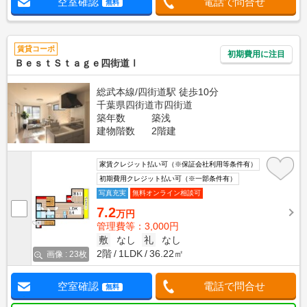
空室確認
電話で問合せ
無料
賃貸コーポ
初期費用に注目
ＢｅｓｔＳｔａｇｅ四街道Ⅰ
総武本線/四街道駅 徒歩10分
千葉県四街道市四街道
築年数
築浅
建物階数
2階建
家賃クレジット払い可（※保証会社利用等条件有）
初期費用クレジット払い可（※一部条件有）
写真充実
無料オンライン相談可
7.2
万円
管理費等：3,000円
敷
なし
礼
なし
2階
1LDK
36.22㎡
画像 : 23枚
空室確認
電話で問合せ
無料