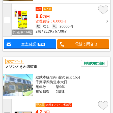
新着
即入居
8.8
万円
管理費等：6,000円
敷
なし
礼
20000円
2階
2LDK
57.08㎡
画像 : 14枚
空室確認
電話で問合せ
無料
賃貸アパート
初期費用に注目
メゾンときわ四街道
総武本線/四街道駅 徒歩15分
千葉県四街道市大日
築年数
築9年
建物階数
2階建
即入居
無料オンライン相談可
4.2
万円