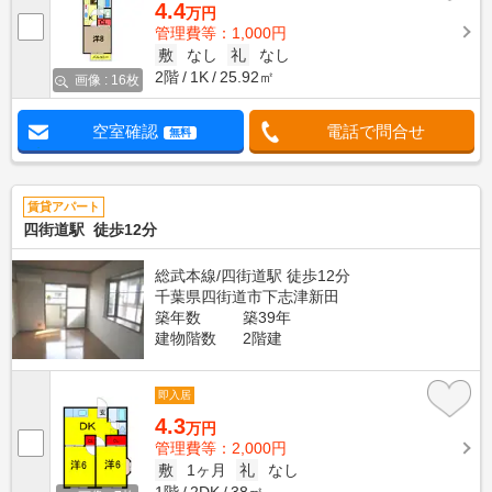
4.4
万円
管理費等：1,000円
敷
なし
礼
なし
2階
1K
25.92㎡
画像 : 16枚
空室確認
電話で問合せ
無料
賃貸アパート
四街道駅 徒歩12分
総武本線/四街道駅 徒歩12分
千葉県四街道市下志津新田
築年数
築39年
建物階数
2階建
即入居
4.3
万円
管理費等：2,000円
敷
1ヶ月
礼
なし
1階
2DK
38㎡