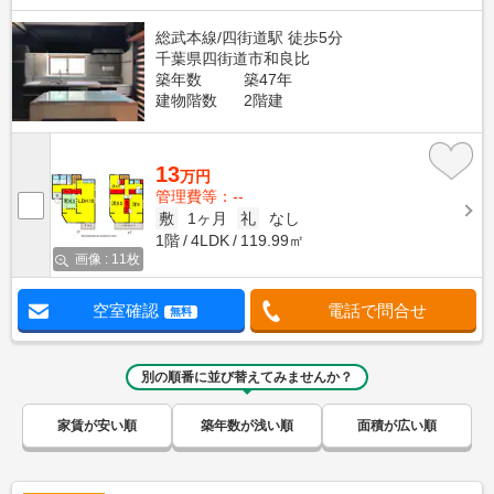
総武本線/四街道駅 徒歩5分
千葉県四街道市和良比
築年数
築47年
建物階数
2階建
13
万円
管理費等：--
敷
1ヶ月
礼
なし
1階
4LDK
119.99㎡
画像 : 11枚
空室確認
電話で問合せ
無料
別の順番に並び替えてみませんか？
家賃が安い順
築年数が浅い順
面積が広い順