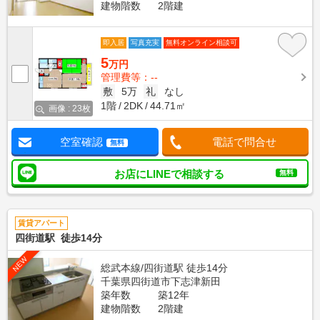
建物階数
2階建
即入居
写真充実
無料オンライン相談可
5
万円
管理費等：--
敷
5万
礼
なし
1階
2DK
44.71㎡
画像 : 23枚
空室確認
電話で問合せ
無料
お店にLINEで相談する
無料
賃貸アパート
四街道駅 徒歩14分
NEW
総武本線/四街道駅 徒歩14分
千葉県四街道市下志津新田
築年数
築12年
建物階数
2階建