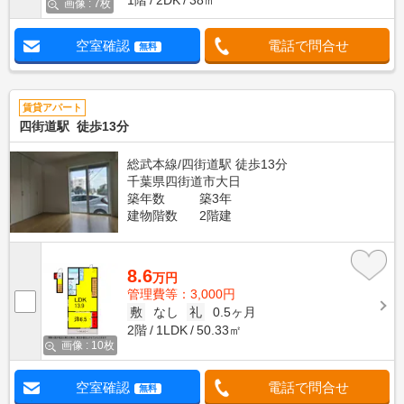
画像 : 7枚
空室確認
電話で問合せ
無料
賃貸アパート
四街道駅 徒歩13分
総武本線/四街道駅 徒歩13分
千葉県四街道市大日
築年数
築3年
建物階数
2階建
8.6
万円
管理費等：3,000円
敷
なし
礼
0.5ヶ月
2階
1LDK
50.33㎡
画像 : 10枚
空室確認
電話で問合せ
無料