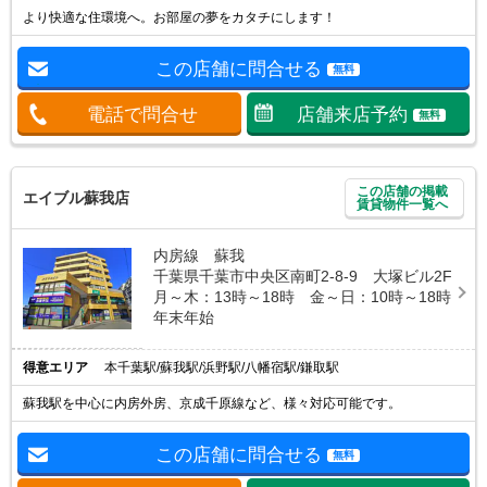
より快適な住環境へ。お部屋の夢をカタチにします！
この店舗に問合せる
無料
電話で問合せ
店舗来店予約
無料
この店舗の掲載
エイブル蘇我店
賃貸物件一覧へ
内房線 蘇我
千葉県千葉市中央区南町2-8-9 大塚ビル2F
月～木：13時～18時 金～日：10時～18時
年末年始
得意エリア
本千葉駅/蘇我駅/浜野駅/八幡宿駅/鎌取駅
蘇我駅を中心に内房外房、京成千原線など、様々対応可能です。
この店舗に問合せる
無料