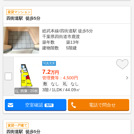
賃貸マンション
四街道駅 徒歩5分
総武本線/四街道駅 徒歩5分
千葉県四街道市鹿渡
築年数
築13年
建物階数
5階建
写真充実
7.2
万円
管理費等：4,500円
敷
なし
礼
なし
3階
1LDK
44.09㎡
画像 : 20枚
空室確認
電話で問合せ
無料
賃貸一戸建て
四街道駅 徒歩5分