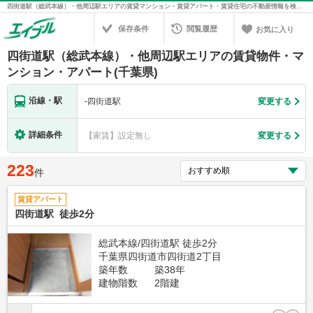
四街道駅（総武本線）・他周辺駅エリアの賃貸マンション・賃貸アパート・賃貸住宅の不動産情報を検索！不動産賃貸の物件探しは、お部屋探しのエイブル
保存条件
閲覧履歴
お気に入り
四街道駅（総武本線）・他周辺駅エリアの賃貸物件・マ
ンション・アパート(千葉県)
沿線・駅
-
四街道駅
変更する
詳細条件
【家賃】設定無し
変更する
223
件
賃貸アパート
四街道駅 徒歩2分
総武本線/四街道駅 徒歩2分
千葉県四街道市四街道2丁目
築年数
築38年
建物階数
2階建