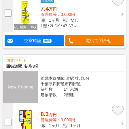
写真充実
7.4
万円
管理費等：3,000円
敷
1ヶ月
礼
なし
1階
2LDK
47.67㎡
画像 : 18枚
空室確認
電話で問合せ
無料
賃貸アパート
四街道駅 徒歩8分
総武本線/四街道駅 徒歩8分
千葉県四街道市四街道
築年数
1年未満
建物階数
2階建
8.3
万円
管理費等：3,000円
敷
1ヶ月
礼
1ヶ月