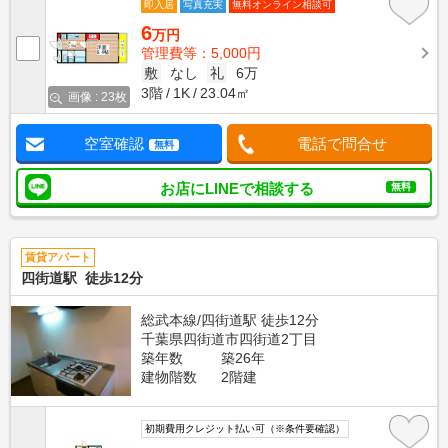
即入居
写真充実
無料オンライン相談可
6
万円
管理費等：5,000円
敷
なし
礼
6万
3階
1K
23.04㎡
画像 : 23枚
空室確認
電話で問合せ
無料
お店にLINEで相談する
無料
賃貸アパート
四街道駅 徒歩12分
総武本線/四街道駅 徒歩12分
千葉県四街道市四街道2丁目
築年数
築26年
建物階数
2階建
初期費用クレジット払い可（※条件要確認）