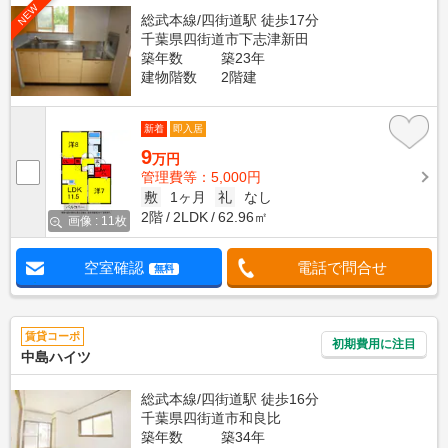
NEW
総武本線/四街道駅 徒歩17分
千葉県四街道市下志津新田
築年数
築23年
建物階数
2階建
新着
即入居
9
万円
管理費等：5,000円
敷
1ヶ月
礼
なし
2階
2LDK
62.96㎡
画像 : 11枚
空室確認
電話で問合せ
無料
賃貸コーポ
初期費用に注目
中島ハイツ
総武本線/四街道駅 徒歩16分
千葉県四街道市和良比
築年数
築34年