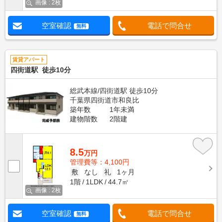
画像 : 2枚
空室確認
電話で問合せ
無料
賃貸アパート
四街道駅 徒歩10分
総武本線/四街道駅 徒歩10分
千葉県四街道市和良比
築年数
1年未満
建物階数
2階建
8.5
万円
管理費等：4,100円
敷
なし
礼
1ヶ月
1階
1LDK
44.7㎡
画像 : 2枚
空室確認
電話で問合せ
無料