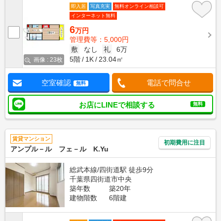
即入居
写真充実
無料オンライン相談可
インターネット無料
6
万円
管理費等：5,000円
敷
なし
礼
6万
5階
1K
23.04㎡
画像 : 23枚
空室確認
電話で問合せ
無料
お店にLINEで相談する
無料
賃貸マンション
初期費用に注目
アンプル－ル フェ－ル K.Yu
総武本線/四街道駅 徒歩9分
千葉県四街道市中央
築年数
築20年
建物階数
6階建