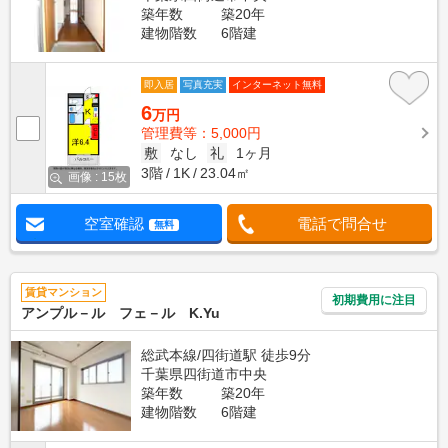
築年数
築20年
建物階数
6階建
即入居
写真充実
インターネット無料
6
万円
管理費等：5,000円
敷
なし
礼
1ヶ月
3階
1K
23.04㎡
画像 : 15枚
空室確認
電話で問合せ
無料
賃貸マンション
初期費用に注目
アンプル－ル フェ－ル K.Yu
総武本線/四街道駅 徒歩9分
千葉県四街道市中央
築年数
築20年
建物階数
6階建