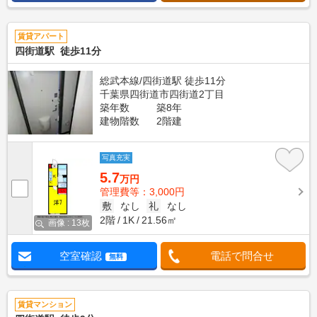
賃貸アパート
四街道駅 徒歩11分
総武本線/四街道駅 徒歩11分
千葉県四街道市四街道2丁目
築年数
築8年
建物階数
2階建
写真充実
5.7
万円
管理費等：3,000円
敷
なし
礼
なし
2階
1K
21.56㎡
画像 : 13枚
空室確認
電話で問合せ
無料
賃貸マンション