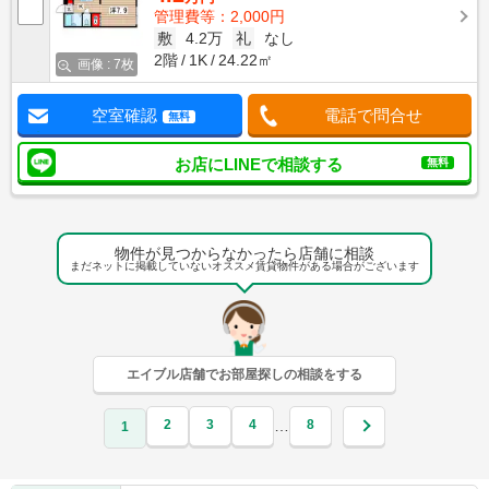
管理費等：2,000円
敷
4.2万
礼
なし
2階
1K
24.22㎡
画像 : 7枚
空室確認
電話で問合せ
無料
お店にLINEで相談する
無料
物件が見つからなかったら店舗に相談
まだネットに掲載していないオススメ賃貸物件がある場合がございます
エイブル店舗でお部屋探しの相談をする
2
3
4
8
…
1