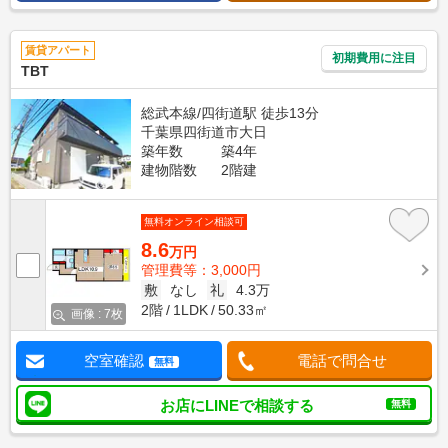
賃貸アパート
初期費用に注目
TBT
総武本線/四街道駅 徒歩13分
千葉県四街道市大日
築年数
築4年
建物階数
2階建
無料オンライン相談可
8.6
万円
管理費等：3,000円
敷
なし
礼
4.3万
2階
1LDK
50.33㎡
画像 : 7枚
空室確認
電話で問合せ
無料
お店にLINEで相談する
無料