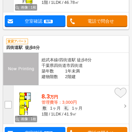
1階
1LDK
46.78㎡
画像 : 1枚
空室確認
電話で問合せ
無料
賃貸アパート
四街道駅 徒歩8分
総武本線/四街道駅 徒歩8分
千葉県四街道市四街道
築年数
1年未満
建物階数
2階建
8.3
万円
管理費等：3,000円
敷
1ヶ月
礼
1ヶ月
1階
1LDK
41.9㎡
画像 : 1枚