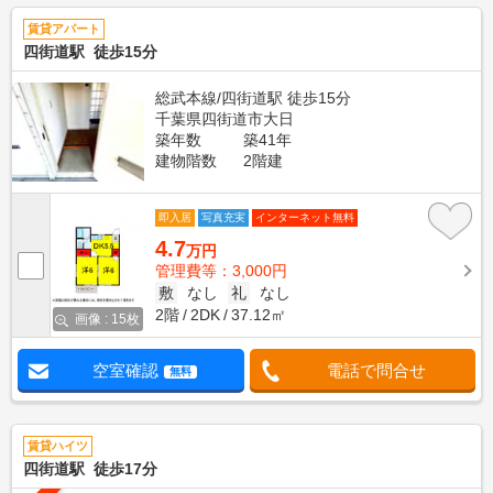
賃貸アパート
四街道駅 徒歩15分
総武本線/四街道駅 徒歩15分
千葉県四街道市大日
築年数
築41年
建物階数
2階建
即入居
写真充実
インターネット無料
4.7
万円
管理費等：3,000円
敷
なし
礼
なし
2階
2DK
37.12㎡
画像 : 15枚
空室確認
電話で問合せ
無料
賃貸ハイツ
四街道駅 徒歩17分