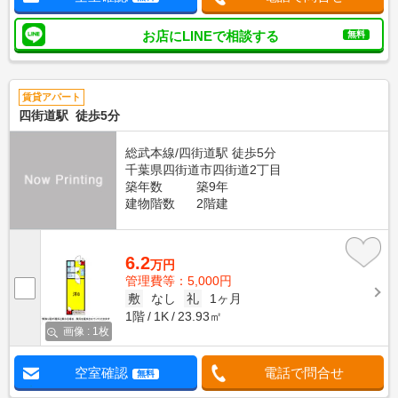
お店にLINEで相談する
無料
賃貸アパート
四街道駅 徒歩5分
総武本線/四街道駅 徒歩5分
千葉県四街道市四街道2丁目
築年数
築9年
建物階数
2階建
6.2
万円
管理費等：5,000円
敷
なし
礼
1ヶ月
1階
1K
23.93㎡
画像 : 1枚
空室確認
電話で問合せ
無料