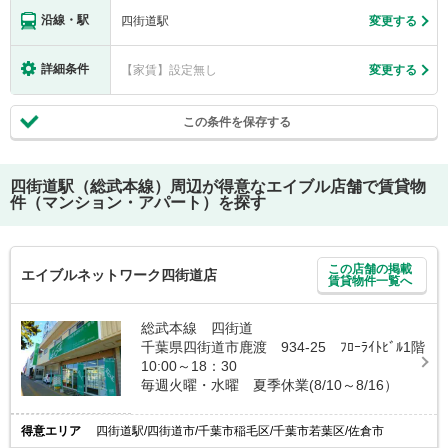
沿線・駅
四街道駅
変更する
詳細条件
【家賃】設定無し
変更する
この条件を保存する
四街道駅（総武本線）
周辺が得意なエイブル店舗で賃貸物
件（マンション・アパート）を探す
この店舗の掲載
エイブルネットワーク四街道店
賃貸物件一覧へ
総武本線 四街道
千葉県四街道市鹿渡 934-25 ﾌﾛｰﾗｲﾄﾋﾞﾙ1階
10:00～18：30
毎週火曜・水曜 夏季休業(8/10～8/16）
得意エリア
四街道駅/四街道市/千葉市稲毛区/千葉市若葉区/佐倉市