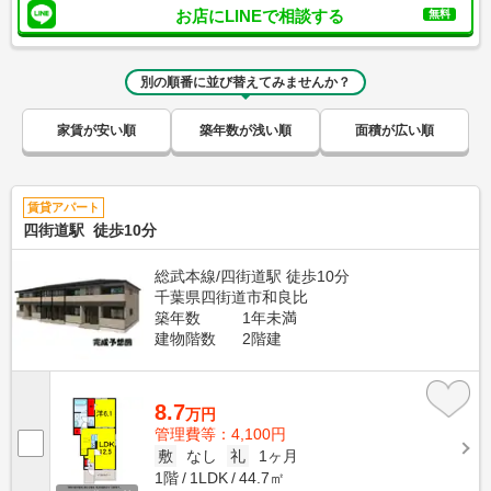
お店にLINEで相談する
無料
別の順番に並び替えてみませんか？
家賃が安い順
築年数が浅い順
面積が広い順
賃貸アパート
四街道駅 徒歩10分
総武本線/四街道駅 徒歩10分
千葉県四街道市和良比
築年数
1年未満
建物階数
2階建
8.7
万円
管理費等：4,100円
敷
なし
礼
1ヶ月
1階
1LDK
44.7㎡