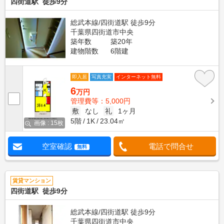
四街道駅 徒歩9分
総武本線/四街道駅 徒歩9分
千葉県四街道市中央
築年数
築20年
建物階数
6階建
即入居
写真充実
インターネット無料
6
万円
管理費等：5,000円
敷
なし
礼
1ヶ月
5階
1K
23.04㎡
画像 : 15枚
空室確認
電話で問合せ
無料
賃貸マンション
四街道駅 徒歩9分
総武本線/四街道駅 徒歩9分
千葉県四街道市中央