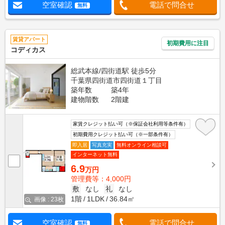
空室確認
電話で問合せ
無料
賃貸アパート
初期費用に注目
コディカス
総武本線/四街道駅 徒歩5分
千葉県四街道市四街道１丁目
築年数
築4年
建物階数
2階建
家賃クレジット払い可（※保証会社利用等条件有）
初期費用クレジット払い可（※一部条件有）
即入居
写真充実
無料オンライン相談可
インターネット無料
6.9
万円
管理費等：4,000円
敷
なし
礼
なし
1階
1LDK
36.84㎡
画像 : 23枚
空室確認
電話で問合せ
無料