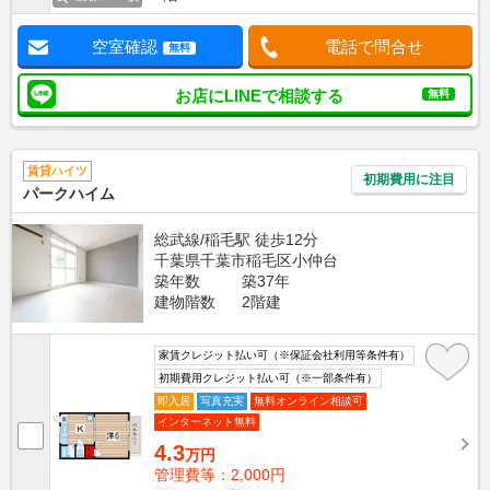
空室確認
電話で問合せ
無料
お店にLINEで相談する
無料
賃貸ハイツ
初期費用に注目
パークハイム
総武線/稲毛駅 徒歩12分
千葉県千葉市稲毛区小仲台
築年数
築37年
建物階数
2階建
家賃クレジット払い可（※保証会社利用等条件有）
初期費用クレジット払い可（※一部条件有）
即入居
写真充実
無料オンライン相談可
インターネット無料
4.3
万円
管理費等：2,000円