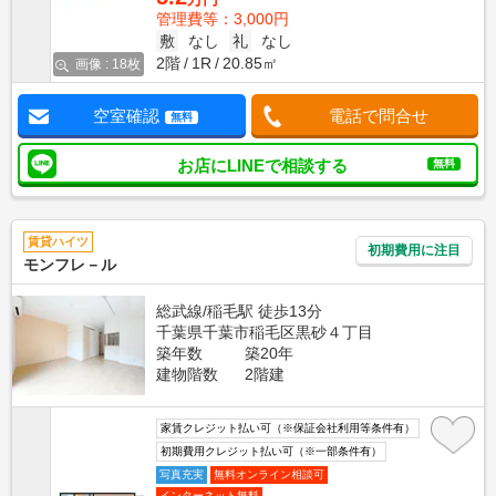
管理費等：3,000円
敷
なし
礼
なし
2階
1R
20.85㎡
画像 : 18枚
空室確認
電話で問合せ
無料
お店にLINEで相談する
無料
賃貸ハイツ
初期費用に注目
モンフレ－ル
総武線/稲毛駅 徒歩13分
千葉県千葉市稲毛区黒砂４丁目
築年数
築20年
建物階数
2階建
家賃クレジット払い可（※保証会社利用等条件有）
初期費用クレジット払い可（※一部条件有）
写真充実
無料オンライン相談可
インターネット無料