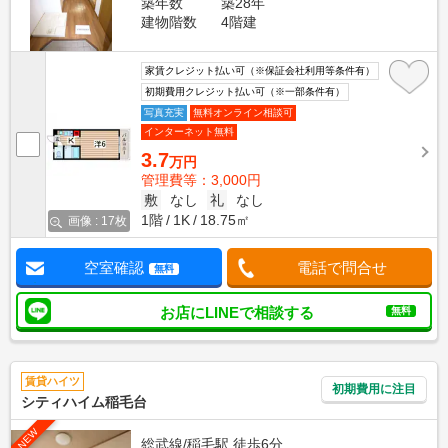
築年数
築28年
建物階数
4階建
家賃クレジット払い可（※保証会社利用等条件有）
初期費用クレジット払い可（※一部条件有）
写真充実
無料オンライン相談可
インターネット無料
3.7
万円
管理費等：3,000円
敷
なし
礼
なし
1階
1K
18.75㎡
画像 : 17枚
空室確認
電話で問合せ
無料
お店にLINEで相談する
無料
賃貸ハイツ
初期費用に注目
シティハイム稲毛台
NEW
総武線/稲毛駅 徒歩6分