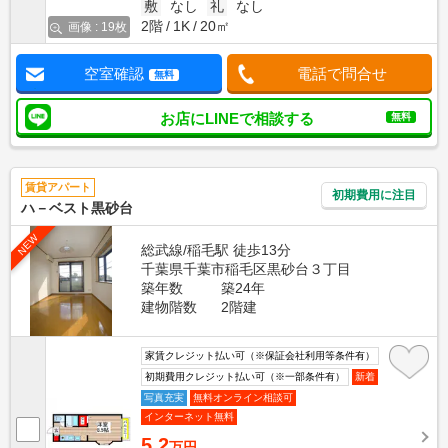
敷
なし
礼
なし
2階
1K
20㎡
画像 : 19枚
空室確認
電話で問合せ
無料
お店にLINEで相談する
無料
賃貸アパート
初期費用に注目
ハ－ベスト黒砂台
NEW
総武線/稲毛駅 徒歩13分
千葉県千葉市稲毛区黒砂台３丁目
築年数
築24年
建物階数
2階建
家賃クレジット払い可（※保証会社利用等条件有）
初期費用クレジット払い可（※一部条件有）
新着
写真充実
無料オンライン相談可
インターネット無料
5.2
万円