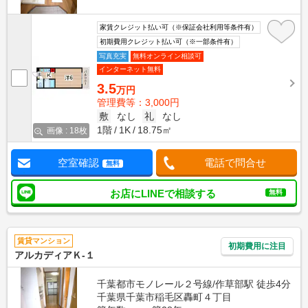
家賃クレジット払い可（※保証会社利用等条件有）
初期費用クレジット払い可（※一部条件有）
写真充実
無料オンライン相談可
インターネット無料
3.5
万円
管理費等：3,000円
敷
なし
礼
なし
1階
1K
18.75㎡
画像 : 18枚
空室確認
電話で問合せ
無料
お店にLINEで相談する
無料
賃貸マンション
初期費用に注目
アルカディアＫ-１
千葉都市モノレール２号線/作草部駅 徒歩4分
千葉県千葉市稲毛区轟町４丁目