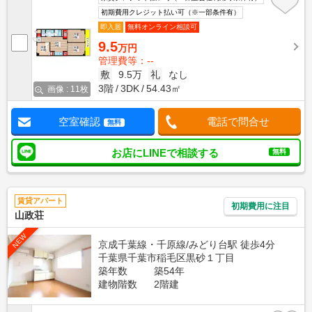
初期費用クレジット払い可（※一部条件有）
即入居
無料オンライン相談可
9.5
万円
管理費等：--
敷
9.5万
礼
なし
3階
3DK
54.43㎡
画像 : 11枚
空室確認
電話で問合せ
無料
お店にLINEで相談する
無料
賃貸アパート
初期費用に注目
山政荘
NEW
京成千葉線・千原線/みどり台駅 徒歩4分
千葉県千葉市稲毛区黒砂１丁目
築年数
築54年
建物階数
2階建