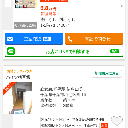
6.8
万円
管理費等：--
敷
なし
礼
なし
1-1階
1K
30㎡
画像 : 23枚
空室確認
電話で問合せ
無料
お店にLINEで相談する
無料
賃貸テラスハウス
初期費用に注目
ハイツ植草第一
NEW
総武線/稲毛駅 徒歩19分
千葉県千葉市稲毛区園生町
築年数
築36年
建物階数
2階建
家賃クレジット払い可（※保証会社利用等条件有）
初期費用クレジット払い可（※一部条件有）
新着