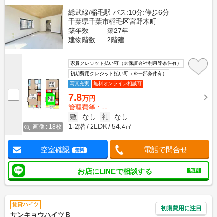
総武線/稲毛駅 バス:10分:停歩6分
千葉県千葉市稲毛区宮野木町
築年数
築27年
建物階数
2階建
家賃クレジット払い可（※保証会社利用等条件有）
初期費用クレジット払い可（※一部条件有）
写真充実
無料オンライン相談可
7.8
万円
管理費等：--
敷
なし
礼
なし
1-2階
2LDK
54.4㎡
画像 : 18枚
空室確認
電話で問合せ
無料
お店にLINEで相談する
無料
賃貸ハイツ
初期費用に注目
サンキョウハイツＢ