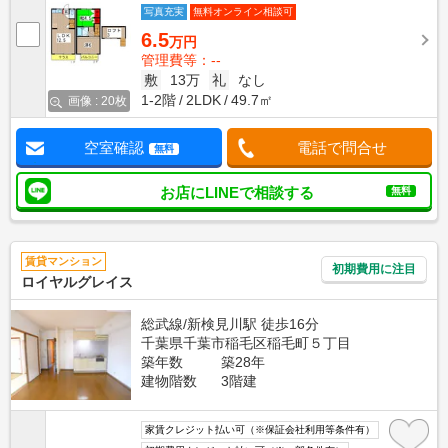
写真充実
無料オンライン相談可
6.5
万円
管理費等：--
敷
13万
礼
なし
1-2階
2LDK
49.7㎡
画像 : 20枚
空室確認
電話で問合せ
無料
お店にLINEで相談する
無料
賃貸マンション
初期費用に注目
ロイヤルグレイス
総武線/新検見川駅 徒歩16分
千葉県千葉市稲毛区稲毛町５丁目
築年数
築28年
建物階数
3階建
家賃クレジット払い可（※保証会社利用等条件有）