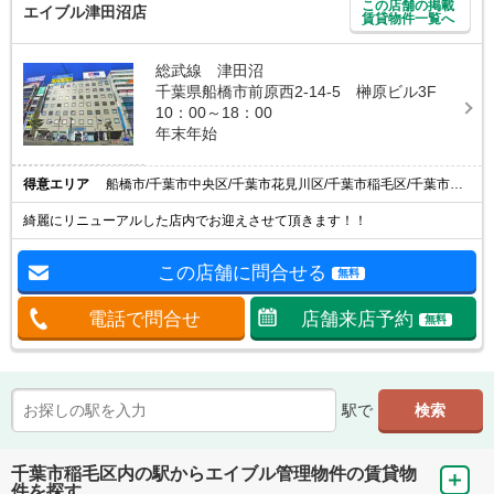
この店舗の掲載
エイブル津田沼店
賃貸物件一覧へ
総武線 津田沼
千葉県船橋市前原西2-14-5 榊原ビル3F
10：00～18：00
年末年始
得意エリア
船橋市/千葉市中央区/千葉市花見川区/千葉市稲毛区/千葉市美浜区
綺麗にリニューアルした店内でお迎えさせて頂きます！！
この店舗に問合せる
無料
電話で問合せ
店舗来店予約
無料
駅で
千葉市稲毛区内の駅からエイブル管理物件の賃貸物
件を探す