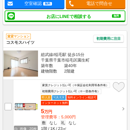
空室確認
電話で問合せ
無料
お店にLINEで相談する
無料
賃貸マンション
初期費用に注目
コスモスハイツ
総武線/稲毛駅 徒歩15分
千葉県千葉市稲毛区園生町
築年数
築40年
建物階数
2階建
家賃クレジット払い可（※保証会社利用等条件有）
初期費用クレジット払い可（※一部条件有）
即入居
写真充実
無料オンライン相談可
インターネット無料
5
万円
管理費等：5,000円
敷
なし
礼
なし
1階
1K
23㎡
画像 : 20枚