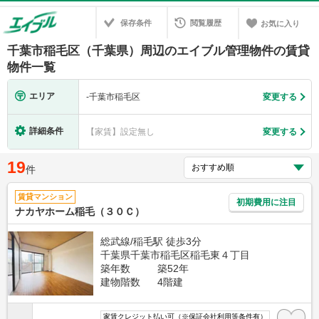
保存条件
閲覧履歴
お気に入り
千葉市稲毛区（千葉県）周辺のエイブル管理物件の賃貸
物件一覧
エリア
-
千葉市稲毛区
変更する
詳細条件
【家賃】設定無し
変更する
19
件
賃貸マンション
初期費用に注目
ナカヤホーム稲毛（３０Ｃ）
総武線/稲毛駅 徒歩3分
千葉県千葉市稲毛区稲毛東４丁目
築年数
築52年
建物階数
4階建
家賃クレジット払い可（※保証会社利用等条件有）