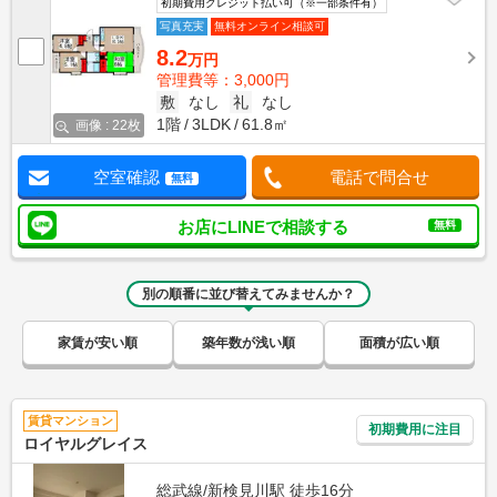
初期費用クレジット払い可（※一部条件有）
写真充実
無料オンライン相談可
8.2
万円
管理費等：3,000円
敷
なし
礼
なし
1階
3LDK
61.8㎡
画像 : 22枚
空室確認
電話で問合せ
無料
お店にLINEで相談する
無料
別の順番に並び替えてみませんか？
家賃が安い順
築年数が浅い順
面積が広い順
賃貸マンション
初期費用に注目
ロイヤルグレイス
総武線/新検見川駅 徒歩16分