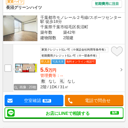
賃貸ハイツ
初期費用に注目
長沼グリーンハイツ
千葉都市モノレール２号線/スポーツセンター
駅 徒歩18分
千葉県千葉市稲毛区長沼町
築年数
築42年
建物階数
2階建
家賃クレジット払い可（※保証会社利用等条件有）
初期費用クレジット払い可（※一部条件有）
即入居
写真充実
無料オンライン相談可
5.5
万円
管理費等：--
敷
なし
礼
なし
2階
1DK
31㎡
画像 : 20枚
空室確認
電話で問合せ
無料
お店にLINEで相談する
無料