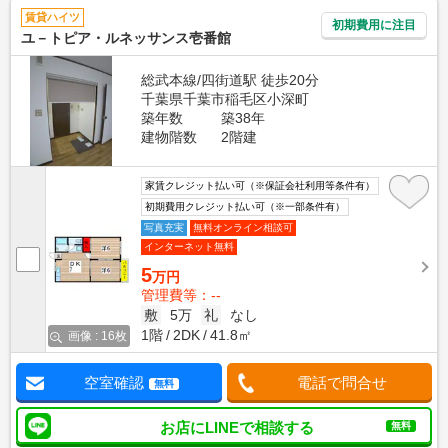
賃貸ハイツ
初期費用に注目
ユ－トピア・ルネッサンス壱番館
総武本線/四街道駅 徒歩20分
千葉県千葉市稲毛区小深町
築年数
築38年
建物階数
2階建
家賃クレジット払い可（※保証会社利用等条件有）
初期費用クレジット払い可（※一部条件有）
写真充実
無料オンライン相談可
インターネット無料
5
万円
管理費等：--
敷
5万
礼
なし
1階
2DK
41.8㎡
画像 : 16枚
空室確認
電話で問合せ
無料
お店にLINEで相談する
無料