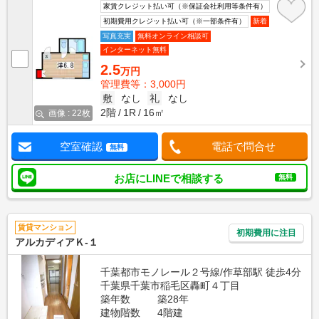
家賃クレジット払い可（※保証会社利用等条件有）
初期費用クレジット払い可（※一部条件有）
新着
写真充実
無料オンライン相談可
インターネット無料
2.5
万円
管理費等：3,000円
敷
なし
礼
なし
2階
1R
16㎡
画像 : 22枚
空室確認
電話で問合せ
無料
お店にLINEで相談する
無料
賃貸マンション
初期費用に注目
アルカディアＫ-１
千葉都市モノレール２号線/作草部駅 徒歩4分
千葉県千葉市稲毛区轟町４丁目
築年数
築28年
建物階数
4階建