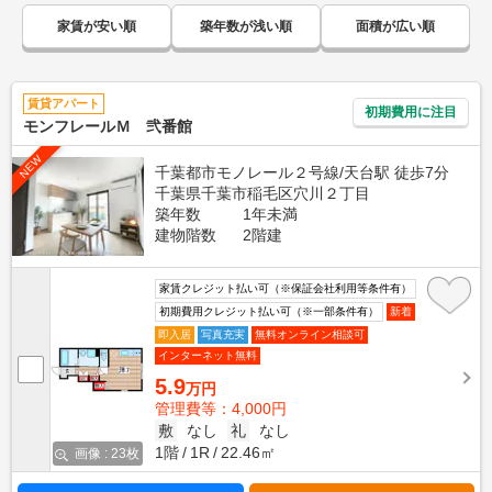
家賃が安い順
築年数が浅い順
面積が広い順
賃貸アパート
初期費用に注目
モンフレールＭ 弐番館
NEW
千葉都市モノレール２号線/天台駅 徒歩7分
千葉県千葉市稲毛区穴川２丁目
築年数
1年未満
建物階数
2階建
家賃クレジット払い可（※保証会社利用等条件有）
初期費用クレジット払い可（※一部条件有）
新着
即入居
写真充実
無料オンライン相談可
インターネット無料
5.9
万円
管理費等：4,000円
敷
なし
礼
なし
1階
1R
22.46㎡
画像 : 23枚