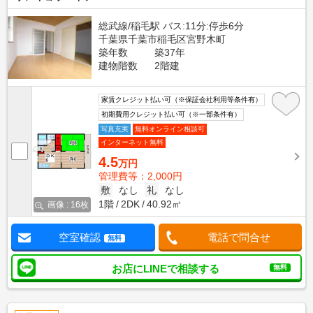
総武線/稲毛駅 バス:11分:停歩6分
千葉県千葉市稲毛区宮野木町
築年数
築37年
建物階数
2階建
家賃クレジット払い可（※保証会社利用等条件有）
初期費用クレジット払い可（※一部条件有）
写真充実
無料オンライン相談可
インターネット無料
4.5
万円
管理費等：2,000円
敷
なし
礼
なし
1階
2DK
40.92㎡
画像 : 16枚
空室確認
電話で問合せ
無料
お店にLINEで相談する
無料