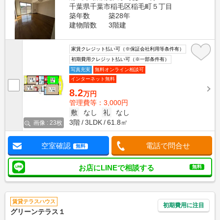
千葉県千葉市稲毛区稲毛町５丁目
築年数
築28年
建物階数
3階建
家賃クレジット払い可（※保証会社利用等条件有）
初期費用クレジット払い可（※一部条件有）
写真充実
無料オンライン相談可
インターネット無料
8.2
万円
管理費等：3,000円
敷
なし
礼
なし
3階
3LDK
61.8㎡
画像 : 23枚
空室確認
電話で問合せ
無料
お店にLINEで相談する
無料
賃貸テラスハウス
初期費用に注目
グリーンテラス１