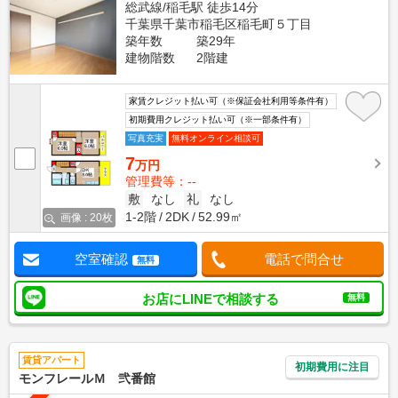
総武線/稲毛駅 徒歩14分
千葉県千葉市稲毛区稲毛町５丁目
築年数
築29年
建物階数
2階建
家賃クレジット払い可（※保証会社利用等条件有）
初期費用クレジット払い可（※一部条件有）
写真充実
無料オンライン相談可
7
万円
管理費等：--
敷
なし
礼
なし
1-2階
2DK
52.99㎡
画像 : 20枚
空室確認
電話で問合せ
無料
お店にLINEで相談する
無料
賃貸アパート
初期費用に注目
モンフレールＭ 弐番館