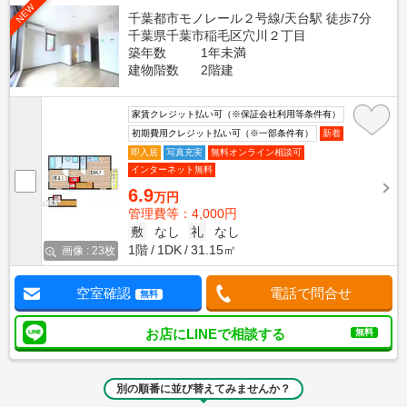
NEW
千葉都市モノレール２号線/天台駅 徒歩7分
千葉県千葉市稲毛区穴川２丁目
築年数
1年未満
建物階数
2階建
家賃クレジット払い可（※保証会社利用等条件有）
初期費用クレジット払い可（※一部条件有）
新着
即入居
写真充実
無料オンライン相談可
インターネット無料
6.9
万円
管理費等：4,000円
敷
なし
礼
なし
1階
1DK
31.15㎡
画像 : 23枚
空室確認
電話で問合せ
無料
お店にLINEで相談する
無料
別の順番に並び替えてみませんか？