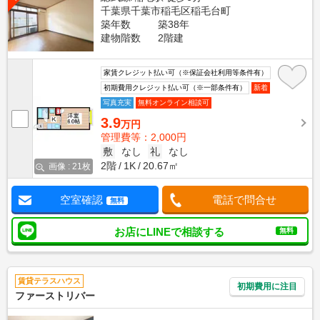
千葉県千葉市稲毛区稲毛台町
築年数
築38年
建物階数
2階建
家賃クレジット払い可（※保証会社利用等条件有）
初期費用クレジット払い可（※一部条件有）
新着
写真充実
無料オンライン相談可
3.9
万円
管理費等：2,000円
敷
なし
礼
なし
2階
1K
20.67㎡
画像 : 21枚
空室確認
電話で問合せ
無料
お店にLINEで相談する
無料
賃貸テラスハウス
初期費用に注目
ファーストリバー