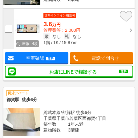
無料オンライン相談可
3.6
万円
管理費等：2,000円
敷
なし
礼
なし
1階
1K
19.87㎡
画像 : 4枚
空室確認
電話で問合せ
無料
お店にLINEで相談する
無料
賃貸アパート
都賀駅 徒歩6分
総武本線/都賀駅 徒歩6分
千葉県千葉市若葉区西都賀4丁目
築年数
1年未満
建物階数
3階建