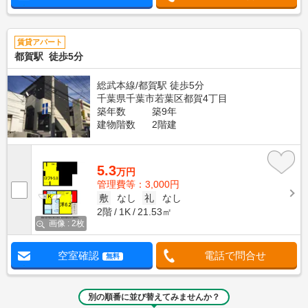
賃貸アパート
都賀駅 徒歩5分
総武本線/都賀駅 徒歩5分
千葉県千葉市若葉区都賀4丁目
築年数
築9年
建物階数
2階建
5.3
万円
管理費等：3,000円
敷
なし
礼
なし
2階
1K
21.53㎡
画像 : 2枚
空室確認
電話で問合せ
無料
別の順番に並び替えてみませんか？