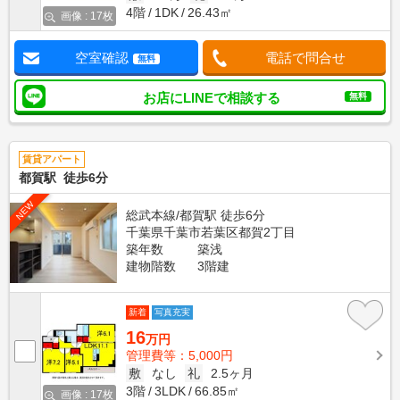
4階
1DK
26.43㎡
画像 : 17枚
空室確認
電話で問合せ
無料
お店にLINEで相談する
無料
賃貸アパート
都賀駅 徒歩6分
NEW
総武本線/都賀駅 徒歩6分
千葉県千葉市若葉区都賀2丁目
築年数
築浅
建物階数
3階建
新着
写真充実
16
万円
管理費等：5,000円
敷
なし
礼
2.5ヶ月
3階
3LDK
66.85㎡
画像 : 17枚