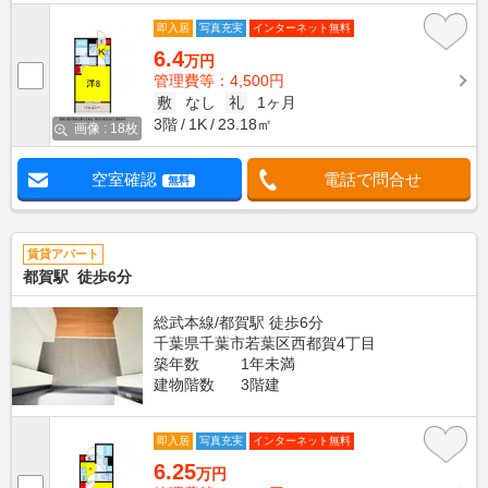
即入居
写真充実
インターネット無料
6.4
万円
管理費等：4,500円
敷
なし
礼
1ヶ月
3階
1K
23.18㎡
画像 : 18枚
空室確認
電話で問合せ
無料
賃貸アパート
都賀駅 徒歩6分
総武本線/都賀駅 徒歩6分
千葉県千葉市若葉区西都賀4丁目
築年数
1年未満
建物階数
3階建
即入居
写真充実
インターネット無料
6.25
万円