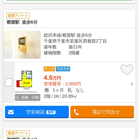
賃貸アパート
都賀駅 徒歩6分
総武本線/都賀駅 徒歩6分
千葉県千葉市若葉区西都賀2丁目
築年数
築21年
建物階数
2階建
即入居
写真充実
4.5
万円
管理費等：2,000円
敷
1ヶ月
礼
なし
2階
1K
20.89㎡
画像 : 19枚
空室確認
電話で問合せ
無料
賃貸アパート