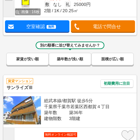
敷
なし
礼
25000円
2階
1K
20.25㎡
画像 : 16枚
空室確認
電話で問合せ
無料
別の順番に並び替えてみませんか？
家賃が安い順
築年数が浅い順
面積が広い順
賃貸マンション
初期費用に注目
サンライズⅢ
総武本線/都賀駅 徒歩5分
千葉県千葉市若葉区西都賀４丁目
築年数
築36年
建物階数
3階建
無料オンライン相談可