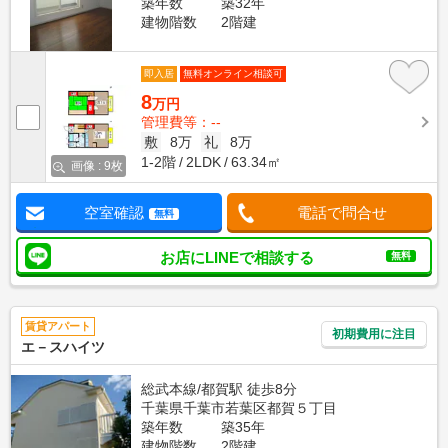
築年数
築32年
建物階数
2階建
即入居
無料オンライン相談可
8
万円
管理費等：--
敷
8万
礼
8万
1-2階
2LDK
63.34㎡
画像 : 9枚
空室確認
電話で問合せ
無料
お店にLINEで相談する
無料
賃貸アパート
初期費用に注目
エ－スハイツ
総武本線/都賀駅 徒歩8分
千葉県千葉市若葉区都賀５丁目
築年数
築35年
建物階数
2階建