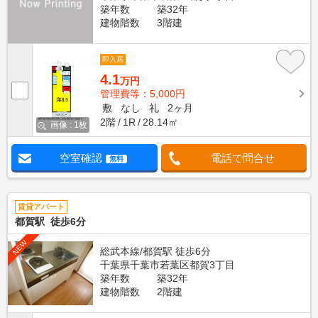
築年数
築32年
建物階数
3階建
即入居
4.1
万円
管理費等：5,000円
敷
なし
礼
2ヶ月
2階
1R
28.14㎡
画像 : 1枚
空室確認
電話で問合せ
無料
賃貸アパート
都賀駅 徒歩6分
NEW
総武本線/都賀駅 徒歩6分
千葉県千葉市若葉区都賀3丁目
築年数
築32年
建物階数
2階建