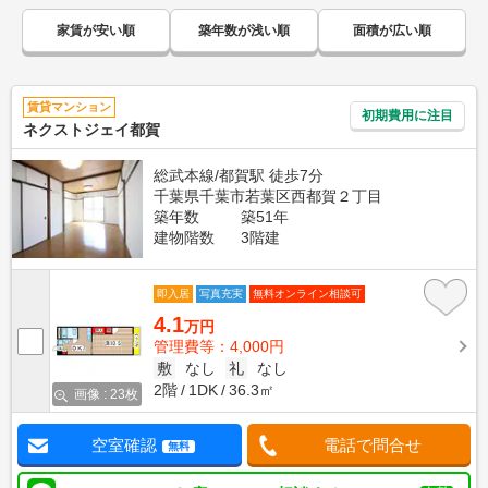
家賃が安い順
築年数が浅い順
面積が広い順
賃貸マンション
初期費用に注目
ネクストジェイ都賀
総武本線/都賀駅 徒歩7分
千葉県千葉市若葉区西都賀２丁目
築年数
築51年
建物階数
3階建
即入居
写真充実
無料オンライン相談可
4.1
万円
管理費等：4,000円
敷
なし
礼
なし
2階
1DK
36.3㎡
画像 : 23枚
空室確認
電話で問合せ
無料