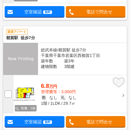
空室確認
電話で問合せ
無料
賃貸アパート
都賀駅 徒歩7分
総武本線/都賀駅 徒歩7分
千葉県千葉市若葉区西都賀1丁目
築年数
築3年
建物階数
3階建
6.8
万円
管理費等：3,000円
敷
なし
礼
なし
1階
1LDK
29.7㎡
画像 : 1枚
空室確認
電話で問合せ
無料