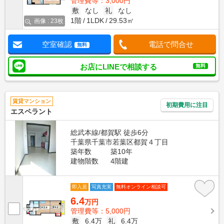
管理費等：3,000円
敷
なし
礼
なし
1階
1LDK
29.53㎡
画像 : 23枚
空室確認
電話で問合せ
無料
お店にLINEで相談する
無料
賃貸マンション
初期費用に注目
エスペラント
総武本線/都賀駅 徒歩6分
千葉県千葉市若葉区都賀４丁目
築年数
築10年
建物階数
4階建
即入居
写真充実
無料オンライン相談可
6.4
万円
管理費等：5,000円
敷
6.4万
礼
6.4万