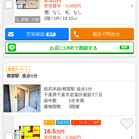
万円
管理費等：3,000円
敷
なし
礼
なし
2階
1R
18.15㎡
画像 : 23枚
空室確認
電話で問合せ
無料
お店にLINEで相談する
無料
賃貸アパート
都賀駅 徒歩1分
総武本線/都賀駅 徒歩1分
千葉県千葉市若葉区都賀3丁目
築年数
1年未満
建物階数
3階建
即入居
写真充実
インターネット無料
16.5
万円
管理費等：5,000円