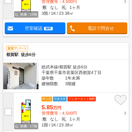
管理費等：4,500円
敷
なし
礼
1ヶ月
3階
1K
23.38㎡
画像 : 19枚
空室確認
電話で問合せ
無料
賃貸アパート
都賀駅 徒歩6分
総武本線/都賀駅 徒歩6分
千葉県千葉市若葉区西都賀4丁目
築年数
1年未満
建物階数
3階建
即入居
写真充実
インターネット無料
5.85
万円
管理費等：4,500円
敷
なし
礼
1ヶ月
1階
1K
23.38㎡
画像 : 17枚