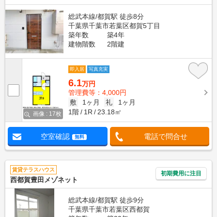
総武本線/都賀駅 徒歩8分
千葉県千葉市若葉区都賀5丁目
築年数
築4年
建物階数
2階建
即入居
写真充実
6.1
万円
管理費等：4,000円
敷
1ヶ月
礼
1ヶ月
1階
1R
23.18㎡
画像 : 17枚
空室確認
電話で問合せ
無料
賃貸テラスハウス
初期費用に注目
西都賀豊田メゾネット
総武本線/都賀駅 徒歩9分
千葉県千葉市若葉区西都賀