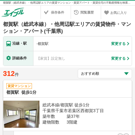
都賀駅（総武本線）・他周辺駅エリアの賃貸マンション・賃貸アパート・賃貸住宅の不動産情報を検索！不動産賃貸の物件探しは、お部屋探しのエイブル
保存条件
閲覧履歴
お気に入り
都賀駅（総武本線）・他周辺駅エリアの賃貸物件・マン
ション・アパート(千葉県)
沿線・駅
-
都賀駅
変更する
詳細条件
【家賃】設定無し
変更する
312
件
賃貸マンション
都賀駅 徒歩1分
総武本線/都賀駅 徒歩1分
千葉県千葉市若葉区西都賀3丁目
築年数
築37年
建物階数
3階建