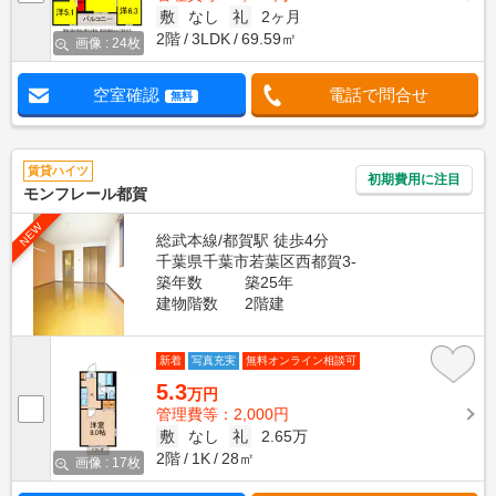
敷
なし
礼
2ヶ月
2階
3LDK
69.59㎡
画像 : 24枚
空室確認
電話で問合せ
無料
賃貸ハイツ
初期費用に注目
モンフレール都賀
NEW
総武本線/都賀駅 徒歩4分
千葉県千葉市若葉区西都賀3-
築年数
築25年
建物階数
2階建
新着
写真充実
無料オンライン相談可
5.3
万円
管理費等：2,000円
敷
なし
礼
2.65万
2階
1K
28㎡
画像 : 17枚