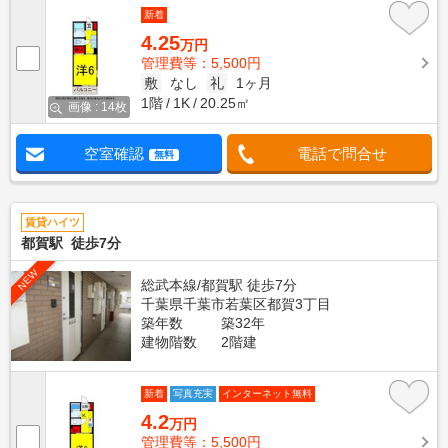
新着
4.25
万円
管理費等：5,500円
敷
なし
礼
1ヶ月
1階
1K
20.25㎡
画像 : 14枚
空室確認
電話で問合せ
無料
賃貸ハイツ
都賀駅 徒歩7分
NEW
総武本線/都賀駅 徒歩7分
千葉県千葉市若葉区都賀3丁目
築年数
築32年
建物階数
2階建
新着
写真充実
インターネット無料
4.2
万円
管理費等：5,500円