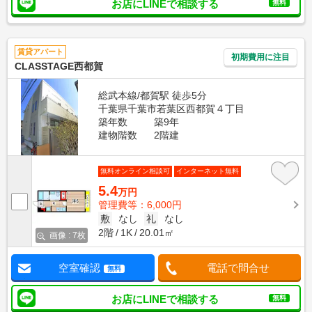
お店にLINEで相談する
無料
賃貸アパート
初期費用に注目
CLASSTAGE西都賀
総武本線/都賀駅 徒歩5分
千葉県千葉市若葉区西都賀４丁目
築年数
築9年
建物階数
2階建
無料オンライン相談可
インターネット無料
5.4
万円
管理費等：6,000円
敷
なし
礼
なし
2階
1K
20.01㎡
画像 : 7枚
空室確認
電話で問合せ
無料
お店にLINEで相談する
無料