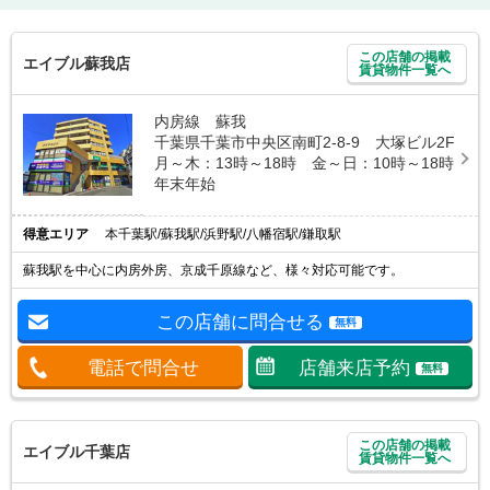
この店舗の掲載
エイブル蘇我店
賃貸物件一覧へ
内房線 蘇我
千葉県千葉市中央区南町2-8-9 大塚ビル2F
月～木：13時～18時 金～日：10時～18時
年末年始
得意エリア
本千葉駅/蘇我駅/浜野駅/八幡宿駅/鎌取駅
蘇我駅を中心に内房外房、京成千原線など、様々対応可能です。
この店舗に問合せる
無料
電話で問合せ
店舗来店予約
無料
この店舗の掲載
エイブル千葉店
賃貸物件一覧へ