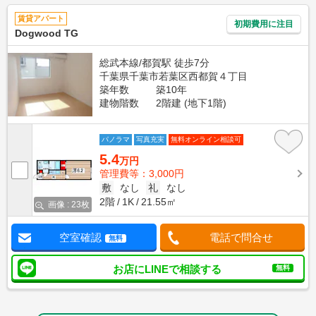
賃貸アパート
初期費用に注目
Dogwood TG
総武本線/都賀駅 徒歩7分
千葉県千葉市若葉区西都賀４丁目
築年数
築10年
建物階数
2階建 (地下1階)
パノラマ
写真充実
無料オンライン相談可
5.4
万円
管理費等：3,000円
敷
なし
礼
なし
2階
1K
21.55㎡
画像 : 23枚
空室確認
電話で問合せ
無料
お店にLINEで相談する
無料