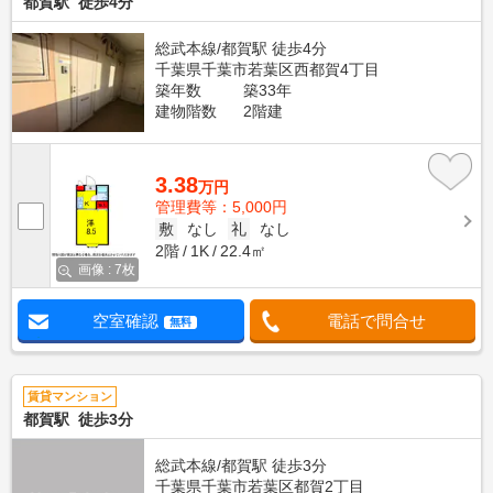
都賀駅 徒歩4分
総武本線/都賀駅 徒歩4分
千葉県千葉市若葉区西都賀4丁目
築年数
築33年
建物階数
2階建
3.38
万円
管理費等：5,000円
敷
なし
礼
なし
2階
1K
22.4㎡
画像 : 7枚
空室確認
電話で問合せ
無料
賃貸マンション
都賀駅 徒歩3分
総武本線/都賀駅 徒歩3分
千葉県千葉市若葉区都賀2丁目