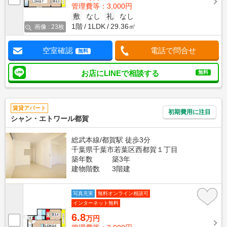
管理費等：3,000円
敷
なし
礼
なし
1階
1LDK
29.36㎡
画像 : 23枚
空室確認
電話で問合せ
無料
お店にLINEで相談する
無料
賃貸アパート
初期費用に注目
シャン・エトワール都賀
総武本線/都賀駅 徒歩3分
千葉県千葉市若葉区西都賀１丁目
築年数
築3年
建物階数
3階建
写真充実
無料オンライン相談可
インターネット無料
6.8
万円