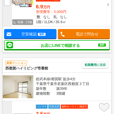
6.9
万円
管理費等：3,000円
敷
なし
礼
なし
1階
1LDK
35.6㎡
画像 : 23枚
空室確認
電話で問合せ
無料
お店にLINEで相談する
無料
賃貸マンション
初期費用に注目
西都賀ハイリビング壱番館
総武本線/都賀駅 徒歩4分
千葉県千葉市若葉区西都賀３丁目
築年数
築39年
建物階数
3階建
パノラマ
写真充実
無料オンライン相談可
3.5