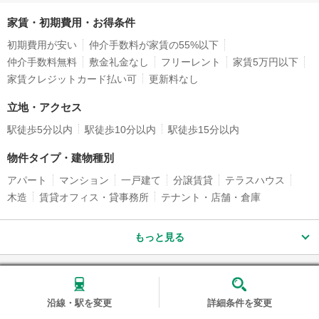
家賃・初期費用・お得条件
初期費用が安い
仲介手数料が家賃の55%以下
仲介手数料無料
敷金礼金なし
フリーレント
家賃5万円以下
家賃クレジットカード払い可
更新料なし
立地・アクセス
駅徒歩5分以内
駅徒歩10分以内
駅徒歩15分以内
物件タイプ・建物種別
アパート
マンション
一戸建て
分譲賃貸
テラスハウス
木造
賃貸オフィス・貸事務所
テナント・店舗・倉庫
もっと見る
総武本線でエリアを広げるとこちらの駅に賃貸物件（マンシ
ョン・アパート）が見つかりました！
沿線・駅を変更
詳細条件を変更