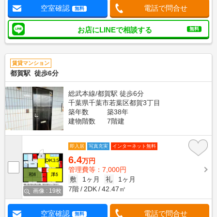
空室確認
電話で問合せ
無料
お店にLINEで相談する
無料
賃貸マンション
都賀駅 徒歩6分
総武本線/都賀駅 徒歩6分
千葉県千葉市若葉区都賀3丁目
築年数
築38年
建物階数
7階建
即入居
写真充実
インターネット無料
6.4
万円
管理費等：7,000円
敷
1ヶ月
礼
1ヶ月
7階
2DK
42.47㎡
画像 : 19枚
空室確認
電話で問合せ
無料