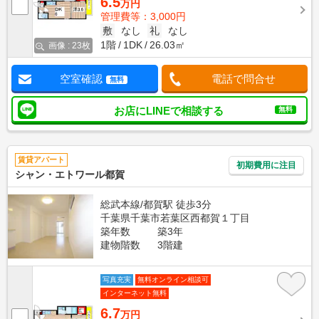
6.5
万円
管理費等：3,000円
敷
なし
礼
なし
1階
1DK
26.03㎡
画像 : 23枚
空室確認
電話で問合せ
無料
お店にLINEで相談する
無料
賃貸アパート
初期費用に注目
シャン・エトワール都賀
総武本線/都賀駅 徒歩3分
千葉県千葉市若葉区西都賀１丁目
築年数
築3年
建物階数
3階建
写真充実
無料オンライン相談可
インターネット無料
6.7
万円