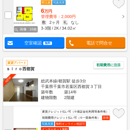
即入居
写真充実
6
万円
管理費等：2,000円
敷
2ヶ月
礼
なし
3-3階
2K
34.02㎡
画像 : 16枚
空室確認
電話で問合せ
無料
賃貸アパート
初期費用に注目
ｓｉｒｏ西都賀
NEW
総武本線/都賀駅 徒歩3分
千葉県千葉市若葉区西都賀３丁目
築年数
築14年
建物階数
2階建
家賃クレジット払い可（※保証会社利用等条件有）
初期費用クレジット払い可（※一部条件有）
新着
写真充実
無料オンライン相談可
インターネット無料