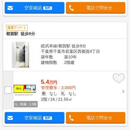
空室確認
電話で問合せ
無料
賃貸アパート
都賀駅 徒歩9分
総武本線/都賀駅 徒歩9分
千葉県千葉市若葉区西都賀4丁目
築年数
築10年
建物階数
2階建
5.4
万円
管理費等：3,000円
敷
なし
礼
なし
2階
1K
21.55㎡
画像 : 13枚
空室確認
電話で問合せ
無料