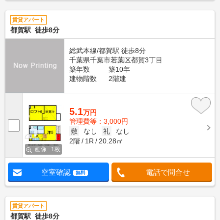
賃貸アパート
都賀駅 徒歩8分
総武本線/都賀駅 徒歩8分
千葉県千葉市若葉区都賀3丁目
築年数
築10年
建物階数
2階建
5.1
万円
管理費等：3,000円
敷
なし
礼
なし
2階
1R
20.28㎡
画像 : 1枚
空室確認
電話で問合せ
無料
賃貸アパート
都賀駅 徒歩8分