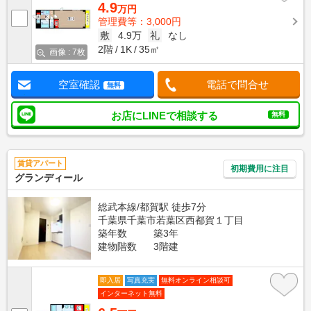
4.9
万円
管理費等：3,000円
敷
4.9万
礼
なし
2階
1K
35㎡
画像 : 7枚
空室確認
電話で問合せ
無料
お店にLINEで相談する
無料
賃貸アパート
初期費用に注目
グランディール
総武本線/都賀駅 徒歩7分
千葉県千葉市若葉区西都賀１丁目
築年数
築3年
建物階数
3階建
即入居
写真充実
無料オンライン相談可
インターネット無料