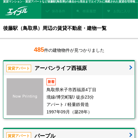
賃貸マンション・賃貸アパートなど後藤駅(鳥取県)の過去から現在までエイブルに掲載された賃貸住宅情報・建物情報を検索！不動産賃貸を探すなら、お部屋探しのエイブル
保存条件
検索履歴
お気に入り
後藤駅（鳥取県）周辺の賃貸不動産・建物一覧
485
件の建物物件が見つかりました
アーバンライフ西福原
賃貸アパート
新着
鳥取県米子市西福原4丁目
境線/博労町駅/ 徒歩23分
アパート / 軽量鉄骨造
1997年09月（築28年）
パープル
賃貸アパート