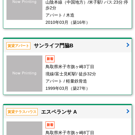
山陰本線（中国地方）/米子駅/ バス:23分:停
歩2分
アパート / 木造
2010年03月（築16年）
サンライフ門脇B
賃貸アパート
新着
鳥取県米子市旗ヶ崎3丁目
境線/富士見町駅/ 徒歩32分
アパート / 軽量鉄骨造
1999年03月（築27年）
エスペランサ A
賃貸テラスハウス
新着
鳥取県米子市旗ヶ崎8丁目