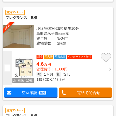
賃貸アパート
フレグランス B棟
NEW
境線/三本松口駅 徒歩10分
鳥取県米子市両三柳
築年数
築34年
建物階数
2階建
新着
即入居
写真充実
インターネット無料
4.6
万円
管理費等：1,000円
敷
1ヶ月
礼
なし
1階
2DK
43.8㎡
画像 : 15枚
空室確認
電話で問合せ
無料
賃貸アパート
フレグランス B棟