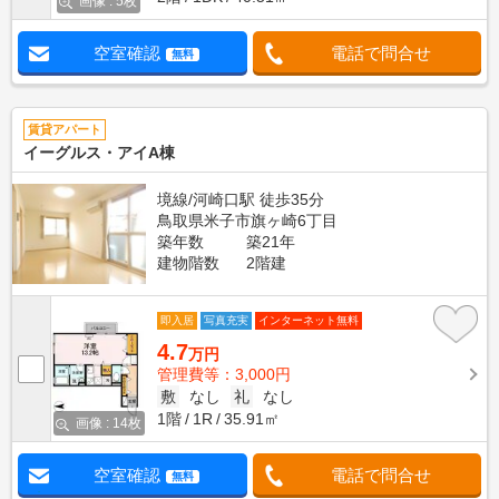
画像 : 5枚
空室確認
電話で問合せ
無料
賃貸アパート
イーグルス・アイA棟
境線/河崎口駅 徒歩35分
鳥取県米子市旗ヶ崎6丁目
築年数
築21年
建物階数
2階建
即入居
写真充実
インターネット無料
4.7
万円
管理費等：3,000円
敷
なし
礼
なし
1階
1R
35.91㎡
画像 : 14枚
空室確認
電話で問合せ
無料