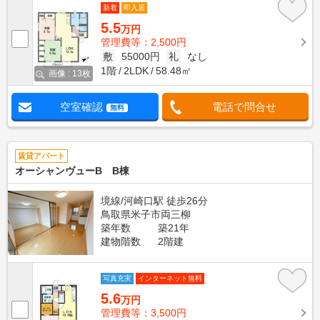
新着
即入居
5.5
万円
管理費等：2,500円
敷
55000円
礼
なし
1階
2LDK
58.48㎡
画像 : 13枚
空室確認
電話で問合せ
無料
賃貸アパート
オーシャンヴューB B棟
境線/河崎口駅 徒歩26分
鳥取県米子市両三柳
築年数
築21年
建物階数
2階建
写真充実
インターネット無料
5.6
万円
管理費等：3,500円