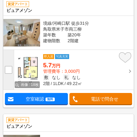
賃貸アパート
ピュアメゾン
境線/河崎口駅 徒歩31分
鳥取県米子市両三柳
築年数
築20年
建物階数
2階建
即入居
写真充実
5.7
万円
管理費等：3,000円
敷
なし
礼
なし
2階
1LDK
49.22㎡
画像 : 18枚
空室確認
電話で問合せ
無料
賃貸アパート
ピュアメゾン