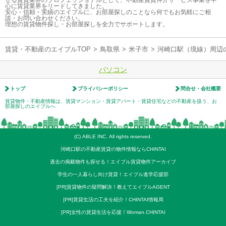
せる賃貸業界のプロフェッショナルとして、不動産賃貸仲介サービス事業を中
心に賃貸業界をリードしてきました。
安心・信頼・実績のエイブルに、お部屋探しのことなら何でもお気軽にご相
談・お問い合わせください。
理想の賃貸物件探し・お部屋探しを全力でサポートします。
賃貸・不動産のエイブルTOP
>
鳥取県
>
米子市
>
河崎口駅（境線）周辺
パソコン
トップ
プライバシーポリシー
問合せ・会社概要
賃貸物件・不動産情報は、賃貸マンション・賃貸アパート・賃貸住宅などの不動産を扱う、お
部屋探しのエイブルへ
(C) ABLE INC. All rights reserved.
河崎口駅の不動産賃貸の物件情報ならCHINTAI
過去の掲載物件も探せる！エイブル賃貸物件アーカイブ
学生の一人暮らし向け賃貸！エイブル進学応援部
[PR]賃貸物件の疑問解決！教えてエイブルAGENT
[PR]賃貸生活の工夫を紹介！CHINTAI情報局
[PR]女性の賃貸生活を応援！Woman.CHINTAI