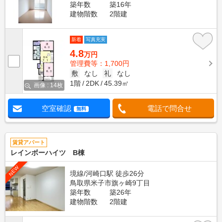
築年数
築16年
建物階数
2階建
新着
写真充実
4.8
万円
管理費等：1,700円
敷
なし
礼
なし
1階
2DK
45.39㎡
画像 : 14枚
空室確認
電話で問合せ
無料
賃貸アパート
レインボーハイツ B棟
NEW
境線/河崎口駅 徒歩26分
鳥取県米子市旗ヶ崎9丁目
築年数
築26年
建物階数
2階建