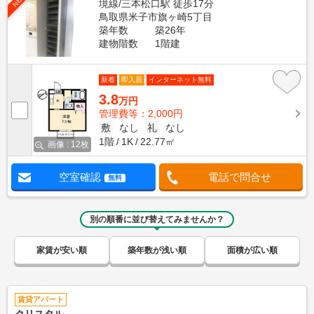
境線/三本松口駅 徒歩17分
鳥取県米子市旗ヶ崎5丁目
築年数
築26年
建物階数
1階建
新着
即入居
インターネット無料
3.8
万円
管理費等：2,000円
敷
なし
礼
なし
1階
1K
22.77㎡
画像 : 12枚
空室確認
電話で問合せ
無料
別の順番に並び替えてみませんか？
家賃が安い順
築年数が浅い順
面積が広い順
賃貸アパート