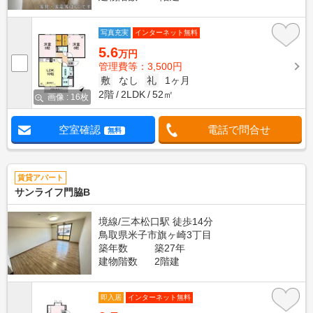
写真充実
インターネット無料
5.6
万円
管理費等：3,500円
敷
なし
礼
1ヶ月
2階
2LDK
52㎡
画像 : 16枚
空室確認
電話で問合せ
無料
賃貸アパート
サンライフ門脇B
境線/三本松口駅 徒歩14分
鳥取県米子市旗ヶ崎3丁目
築年数
築27年
建物階数
2階建
即入居
インターネット無料