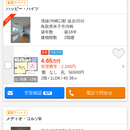
賃貸アパート
ハッピー・ハイツ
NEW
境線/河崎口駅 徒歩20分
鳥取県米子市河崎
築年数
築18年
建物階数
2階建
新着
写真充実
4.65
万円
管理費等：2,200円
敷
なし
礼
56500円
2階
1LDK
40.38㎡
画像 : 13枚
空室確認
電話で問合せ
無料
賃貸アパート
メディオ・コルソB