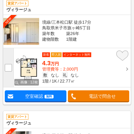
賃貸アパート
ヴィラージュ
NEW
境線/三本松口駅 徒歩17分
鳥取県米子市旗ヶ崎5丁目
築年数
築26年
建物階数
1階建
新着
即入居
インターネット無料
4.3
万円
管理費等：2,000円
敷
なし
礼
なし
1階
1K
22.77㎡
画像 : 12枚
空室確認
電話で問合せ
無料
賃貸アパート
ヴィラージュ
NEW