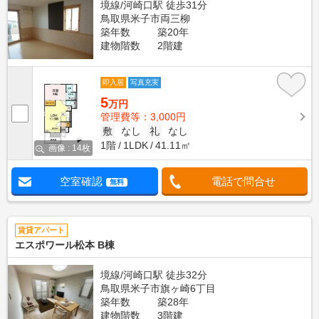
境線/河崎口駅 徒歩31分
鳥取県米子市両三柳
築年数
築20年
建物階数
2階建
即入居
写真充実
5
万円
管理費等：3,000円
敷
なし
礼
なし
1階
1LDK
41.11㎡
画像 : 14枚
空室確認
電話で問合せ
無料
賃貸アパート
エスポワール松本 B棟
境線/河崎口駅 徒歩32分
鳥取県米子市旗ヶ崎6丁目
築年数
築28年
建物階数
3階建