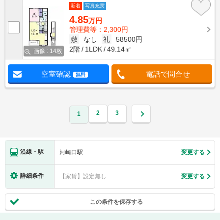
新着
写真充実
4.85
万円
管理費等：2,300円
敷
なし
礼
58500円
2階
1LDK
49.14㎡
画像 : 14枚
空室確認
電話で問合せ
無料
2
3
1
沿線・駅
河崎口駅
変更する
詳細条件
【家賃】設定無し
変更する
この条件を保存する