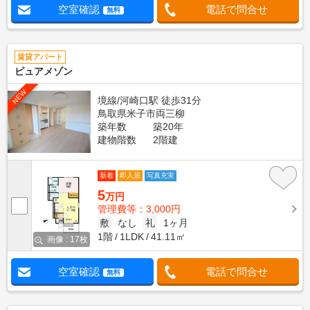
空室確認
電話で問合せ
無料
賃貸アパート
ピュアメゾン
NEW
境線/河崎口駅 徒歩31分
鳥取県米子市両三柳
築年数
築20年
建物階数
2階建
新着
即入居
写真充実
5
万円
管理費等：3,000円
敷
なし
礼
1ヶ月
1階
1LDK
41.11㎡
画像 : 17枚
空室確認
電話で問合せ
無料