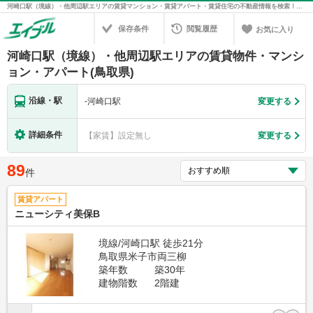
河崎口駅（境線）・他周辺駅エリアの賃貸マンション・賃貸アパート・賃貸住宅の不動産情報を検索！不動産賃貸の物件探しは、お部屋探しのエイブル
保存条件
閲覧履歴
お気に入り
河崎口駅（境線）・他周辺駅エリアの賃貸物件・マンシ
ョン・アパート(鳥取県)
沿線・駅
-
河崎口駅
変更する
詳細条件
【家賃】設定無し
変更する
89
件
賃貸アパート
ニューシティ美保B
境線/河崎口駅 徒歩21分
鳥取県米子市両三柳
築年数
築30年
建物階数
2階建