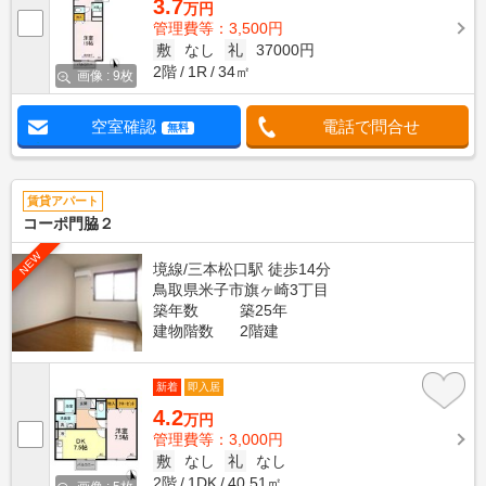
3.7
万円
管理費等：3,500円
敷
なし
礼
37000円
2階
1R
34㎡
画像 : 9枚
空室確認
電話で問合せ
無料
賃貸アパート
コーポ門脇２
NEW
境線/三本松口駅 徒歩14分
鳥取県米子市旗ヶ崎3丁目
築年数
築25年
建物階数
2階建
新着
即入居
4.2
万円
管理費等：3,000円
敷
なし
礼
なし
2階
1DK
40.51㎡