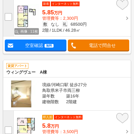
新着
インターネット無料
5.85
万円
管理費等：2,300円
敷
なし
礼
68500円
2階
1LDK
46.28㎡
画像 : 11枚
空室確認
電話で問合せ
無料
賃貸アパート
ウィングヴュー A棟
境線/河崎口駅 徒歩27分
鳥取県米子市両三柳
築年数
築16年
建物階数
2階建
即入居
インターネット無料
5.8
万円
管理費等：3,500円