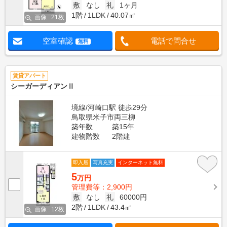
敷
なし
礼
1ヶ月
1階
1LDK
40.07㎡
画像 : 21枚
空室確認
電話で問合せ
無料
賃貸アパート
シーガーディアンⅡ
境線/河崎口駅 徒歩29分
鳥取県米子市両三柳
築年数
築15年
建物階数
2階建
即入居
写真充実
インターネット無料
5
万円
管理費等：2,900円
敷
なし
礼
60000円
2階
1LDK
43.4㎡
画像 : 12枚