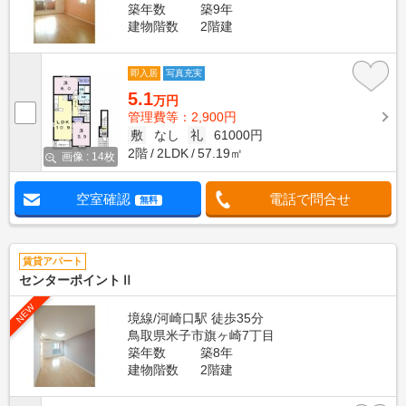
築年数
築9年
建物階数
2階建
即入居
写真充実
5.1
万円
管理費等：2,900円
敷
なし
礼
61000円
2階
2LDK
57.19㎡
画像 : 14枚
空室確認
電話で問合せ
無料
賃貸アパート
センターポイントⅡ
NEW
境線/河崎口駅 徒歩35分
鳥取県米子市旗ヶ崎7丁目
築年数
築8年
建物階数
2階建