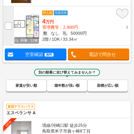
即入居
写真充実
4
万円
管理費等：2,900円
敷
なし
礼
50000円
2階
1DK
33.34㎡
画像 : 12枚
空室確認
電話で問合せ
無料
別の順番に並び替えてみませんか？
家賃が安い順
築年数が浅い順
面積が広い順
賃貸テラスハウス
エスペランサ A
NEW
境線/河崎口駅 徒歩25分
鳥取県米子市旗ヶ崎8丁目