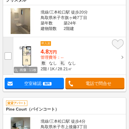
クリスタル
境線/三本松口駅 徒歩20分
鳥取県米子市旗ヶ崎7丁目
築年数
築24年
建物階数
2階建
即入居
4.8
万円
管理費等：--
敷
なし
礼
なし
2階
1K
28.21㎡
画像 : 11枚
空室確認
電話で問合せ
無料
賃貸アパート
Pine Court（パインコート）
境線/三本松口駅 徒歩4分
鳥取県米子市上後藤3丁目