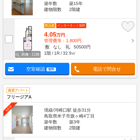
築年数
築15年
建物階数
2階建
即入居
インターネット無料
4.05
万円
管理費等：1,800円
敷
なし
礼
50500円
1階
1R
32.9㎡
画像 : 11枚
空室確認
電話で問合せ
無料
賃貸アパート
フリージアA
NEW
境線/河崎口駅 徒歩31分
鳥取県米子市旗ヶ崎4丁目
築年数
築3年
建物階数
2階建