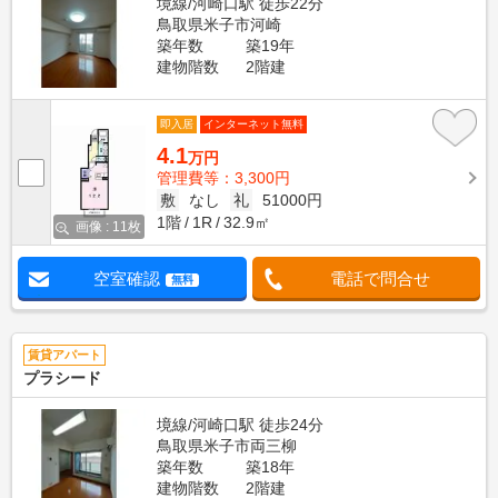
境線/河崎口駅 徒歩22分
鳥取県米子市河崎
築年数
築19年
建物階数
2階建
即入居
インターネット無料
4.1
万円
管理費等：3,300円
敷
なし
礼
51000円
1階
1R
32.9㎡
画像 : 11枚
空室確認
電話で問合せ
無料
賃貸アパート
プラシード
境線/河崎口駅 徒歩24分
鳥取県米子市両三柳
築年数
築18年
建物階数
2階建