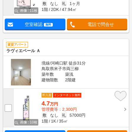
敷
なし
礼
1ヶ月
1階
2DK
47.94㎡
画像 : 11枚
空室確認
電話で問合せ
無料
賃貸アパート
ラヴィエベール Ａ
境線/河崎口駅 徒歩31分
鳥取県米子市両三柳
築年数
築浅
建物階数
2階建
即入居
インターネット無料
4.7
万円
管理費等：2,300円
敷
なし
礼
57000円
1階
1K
35㎡
画像 : 10枚