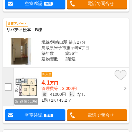
空室確認
電話で問合せ
無料
賃貸アパート
リバティ松本 B棟
境線/河崎口駅 徒歩27分
鳥取県米子市旗ヶ崎4丁目
築年数
築36年
建物階数
2階建
即入居
4.1
万円
管理費等：2,000円
敷
41000円
礼
なし
1階
2K
43.2㎡
画像 : 10枚
空室確認
電話で問合せ
無料