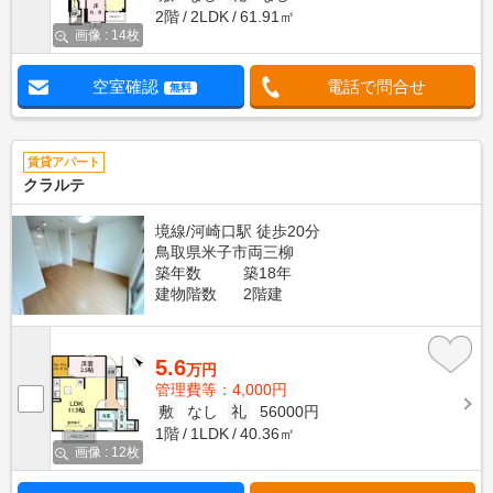
2階
2LDK
61.91㎡
画像 : 14枚
空室確認
電話で問合せ
無料
賃貸アパート
クラルテ
境線/河崎口駅 徒歩20分
鳥取県米子市両三柳
築年数
築18年
建物階数
2階建
5.6
万円
管理費等：4,000円
敷
なし
礼
56000円
1階
1LDK
40.36㎡
画像 : 12枚