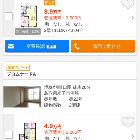
即入居
3.9
万円
管理費等：2,500円
敷
なし
礼
なし
2階
1LDK
40.04㎡
画像 : 12枚
空室確認
電話で問合せ
無料
賃貸アパート
プロムナードA
境線/河崎口駅 徒歩20分
鳥取県米子市河崎
築年数
築22年
建物階数
2階建
4.9
万円
管理費等：2,200円
敷
なし
礼
なし