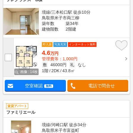
境線/三本松口駅 徒歩10分
鳥取県米子市両三柳
築年数
築34年
建物階数
2階建
即入居
写真充実
インターネット無料
4.6
万円
管理費等：1,000円
敷
46000円
礼
なし
1階
2DK
43.8㎡
画像 : 14枚
空室確認
電話で問合せ
無料
賃貸アパート
ファミリエール
境線/河崎口駅 徒歩34分
鳥取県米子市富益町