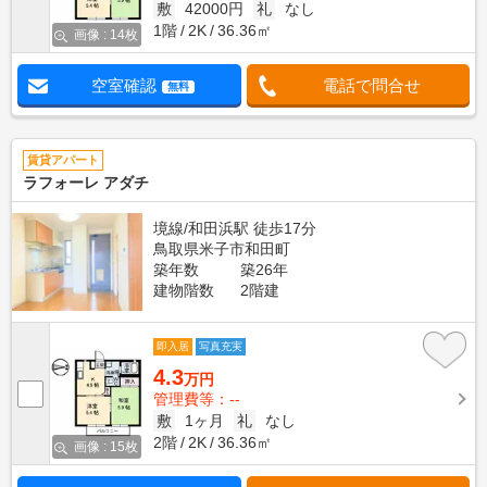
敷
42000円
礼
なし
1階
2K
36.36㎡
画像 : 14枚
空室確認
電話で問合せ
無料
賃貸アパート
ラフォーレ アダチ
境線/和田浜駅 徒歩17分
鳥取県米子市和田町
築年数
築26年
建物階数
2階建
即入居
写真充実
4.3
万円
管理費等：--
敷
1ヶ月
礼
なし
2階
2K
36.36㎡
画像 : 15枚