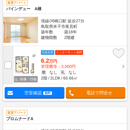
賃貸アパート
パインデュー A棟
境線/河崎口駅 徒歩27分
鳥取県米子市夜見町
築年数
築18年
建物階数
2階建
写真充実
インターネット無料
6.2
万円
管理費等：3,000円
敷
なし
礼
なし
2階
2LDK
65.66㎡
画像 : 15枚
空室確認
電話で問合せ
無料
賃貸アパート
プロムナードA