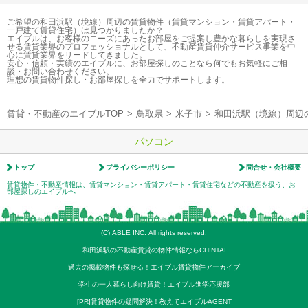
ご希望の和田浜駅（境線）周辺の賃貸物件（賃貸マンション・賃貸アパート・
一戸建て賃貸住宅）は見つかりましたか？
エイブルは、お客様のニーズにあったお部屋をご提案し豊かな暮らしを実現さ
せる賃貸業界のプロフェッショナルとして、不動産賃貸仲介サービス事業を中
心に賃貸業界をリードしてきました。
安心・信頼・実績のエイブルに、お部屋探しのことなら何でもお気軽にご相
談・お問い合わせください。
理想の賃貸物件探し・お部屋探しを全力でサポートします。
賃貸・不動産のエイブルTOP
>
鳥取県
>
米子市
>
和田浜駅（境線）周辺
パソコン
トップ
プライバシーポリシー
問合せ・会社概要
賃貸物件・不動産情報は、賃貸マンション・賃貸アパート・賃貸住宅などの不動産を扱う、お
部屋探しのエイブルへ
(C) ABLE INC. All rights reserved.
和田浜駅の不動産賃貸の物件情報ならCHINTAI
過去の掲載物件も探せる！エイブル賃貸物件アーカイブ
学生の一人暮らし向け賃貸！エイブル進学応援部
[PR]賃貸物件の疑問解決！教えてエイブルAGENT