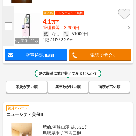
即入居
インターネット無料
4.1
万円
管理費等：3,300円
敷
なし
礼
51000円
1階
1R
32.9㎡
画像 : 11枚
空室確認
電話で問合せ
無料
別の順番に並び替えてみませんか？
家賃が安い順
築年数が浅い順
面積が広い順
賃貸アパート
ニューシティ美保B
境線/河崎口駅 徒歩21分
鳥取県米子市両三柳