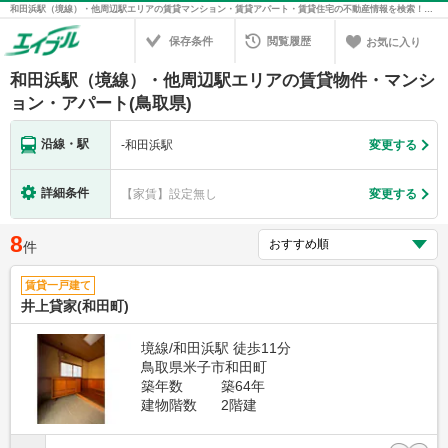
和田浜駅（境線）・他周辺駅エリアの賃貸マンション・賃貸アパート・賃貸住宅の不動産情報を検索！不動産賃貸の物件探しは、お部屋探しのエイブル
保存条件
閲覧履歴
お気に入り
和田浜駅（境線）・他周辺駅エリアの賃貸物件・マンシ
ョン・アパート(鳥取県)
沿線・駅
-
和田浜駅
変更する
詳細条件
【家賃】設定無し
変更する
8
件
賃貸一戸建て
井上貸家(和田町)
境線/和田浜駅 徒歩11分
鳥取県米子市和田町
築年数
築64年
建物階数
2階建