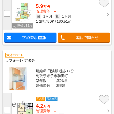
5.9
万円
管理費等：--
敷
1ヶ月
礼
1ヶ月
1-2階
8DK
180.51㎡
画像 : 32枚
空室確認
電話で問合せ
無料
賃貸アパート
ラフォーレ アダチ
境線/和田浜駅 徒歩17分
鳥取県米子市和田町
築年数
築26年
建物階数
2階建
即入居
写真充実
4.2
万円
管理費等：--