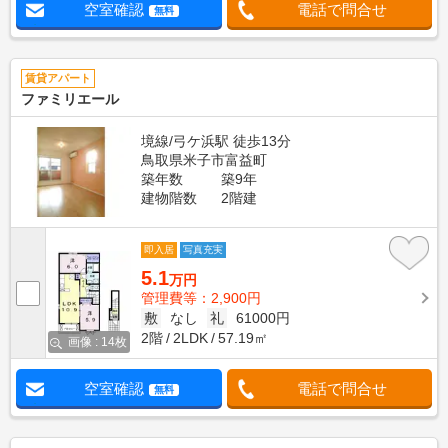
空室確認
電話で問合せ
無料
賃貸アパート
ファミリエール
境線/弓ケ浜駅 徒歩13分
鳥取県米子市富益町
築年数
築9年
建物階数
2階建
即入居
写真充実
5.1
万円
管理費等：2,900円
敷
なし
礼
61000円
2階
2LDK
57.19㎡
画像 : 14枚
空室確認
電話で問合せ
無料