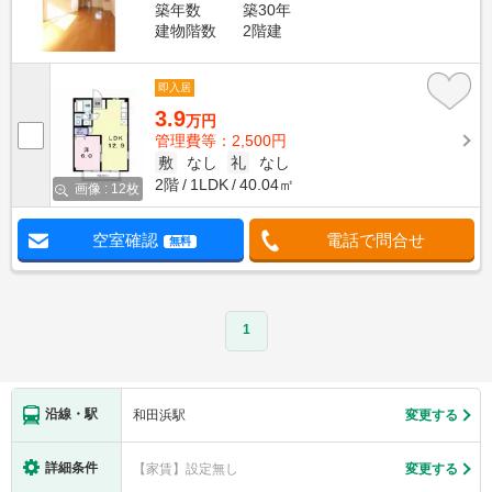
築年数
築30年
建物階数
2階建
即入居
3.9
万円
管理費等：2,500円
敷
なし
礼
なし
2階
1LDK
40.04㎡
画像 : 12枚
空室確認
電話で問合せ
無料
1
沿線・駅
和田浜駅
変更する
詳細条件
【家賃】設定無し
変更する