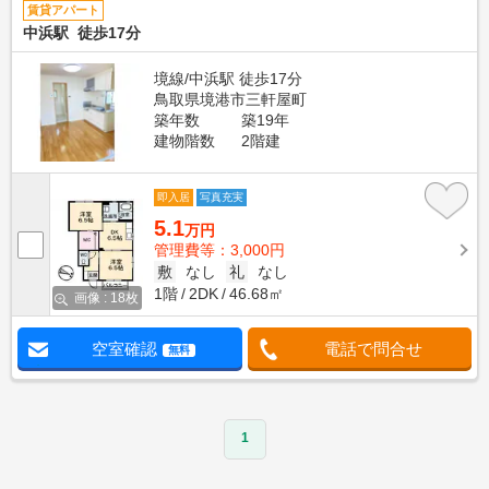
賃貸アパート
中浜駅 徒歩17分
境線/中浜駅 徒歩17分
鳥取県境港市三軒屋町
築年数
築19年
建物階数
2階建
即入居
写真充実
5.1
万円
管理費等：3,000円
敷
なし
礼
なし
1階
2DK
46.68㎡
画像 : 18枚
空室確認
電話で問合せ
無料
1