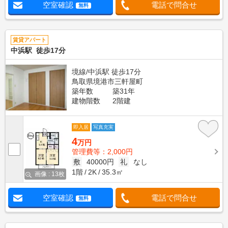
空室確認
電話で問合せ
無料
賃貸アパート
中浜駅 徒歩17分
境線/中浜駅 徒歩17分
鳥取県境港市三軒屋町
築年数
築31年
建物階数
2階建
即入居
写真充実
4
万円
管理費等：2,000円
敷
40000円
礼
なし
1階
2K
35.3㎡
画像 : 13枚
空室確認
電話で問合せ
無料