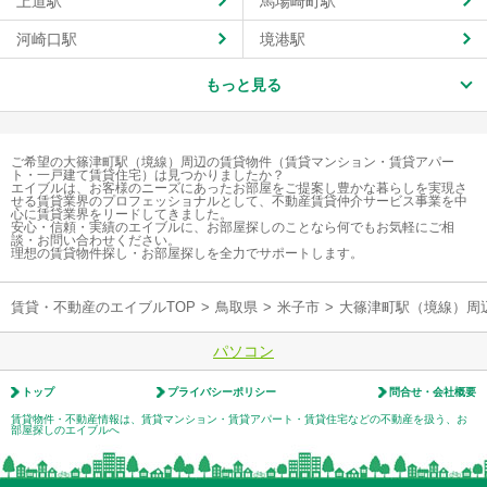
上道駅
馬場崎町駅
河崎口駅
境港駅
もっと見る
ご希望の大篠津町駅（境線）周辺の賃貸物件（賃貸マンション・賃貸アパー
ト・一戸建て賃貸住宅）は見つかりましたか？
エイブルは、お客様のニーズにあったお部屋をご提案し豊かな暮らしを実現さ
せる賃貸業界のプロフェッショナルとして、不動産賃貸仲介サービス事業を中
心に賃貸業界をリードしてきました。
安心・信頼・実績のエイブルに、お部屋探しのことなら何でもお気軽にご相
談・お問い合わせください。
理想の賃貸物件探し・お部屋探しを全力でサポートします。
賃貸・不動産のエイブルTOP
>
鳥取県
>
米子市
>
大篠津町駅（境線）周
パソコン
トップ
プライバシーポリシー
問合せ・会社概要
賃貸物件・不動産情報は、賃貸マンション・賃貸アパート・賃貸住宅などの不動産を扱う、お
部屋探しのエイブルへ