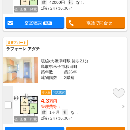
敷
42000円
礼
なし
1階
2K
36.36㎡
画像 : 14枚
空室確認
電話で問合せ
無料
賃貸アパート
ラフォーレ アダチ
境線/大篠津町駅 徒歩21分
鳥取県米子市和田町
築年数
築26年
建物階数
2階建
即入居
写真充実
4.3
万円
管理費等：--
敷
1ヶ月
礼
なし
2階
2K
36.36㎡
画像 : 15枚