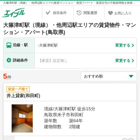
大篠津町駅（境線）・他周辺駅エリアの賃貸マンション・賃貸アパート・賃貸住宅の不動産情報を検索！不動産賃貸の物件探しは、お部屋探しのエイブル
保存条件
閲覧履歴
お気に入り
大篠津町駅（境線）・他周辺駅エリアの賃貸物件・マン
ション・アパート(鳥取県)
沿線・駅
-
大篠津町駅
変更する
詳細条件
【家賃】設定無し
変更する
5
件
賃貸一戸建て
井上貸家(和田町)
境線/大篠津町駅 徒歩15分
鳥取県米子市和田町
築年数
築64年
建物階数
2階建