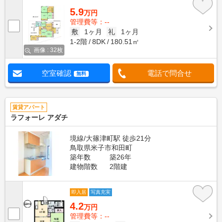
5.9
万円
管理費等：--
敷
1ヶ月
礼
1ヶ月
1-2階
8DK
180.51㎡
画像 : 32枚
空室確認
電話で問合せ
無料
賃貸アパート
ラフォーレ アダチ
境線/大篠津町駅 徒歩21分
鳥取県米子市和田町
築年数
築26年
建物階数
2階建
即入居
写真充実
4.2
万円
管理費等：--