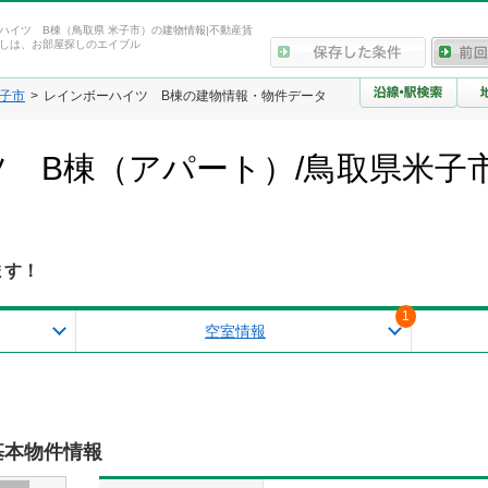
ハイツ B棟（鳥取県 米子市）の建物情報|不動産賃
しは、お部屋探しのエイブル
子市
レインボーハイツ B棟の建物情報・物件データ
 B棟（アパート）/鳥取県米子
ます！
1
空室情報
基本物件情報