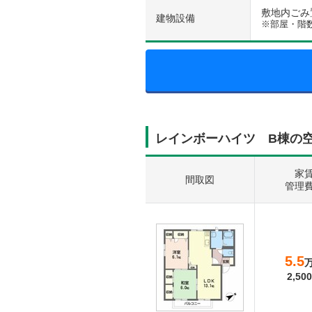
敷地内ごみ置き
建物設備
※部屋・階
レインボーハイツ B棟の
家
間取図
管理
5.5
2,500