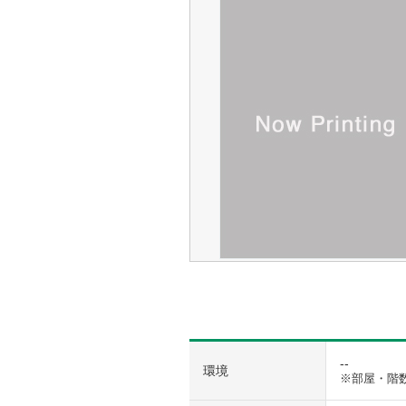
--
環境
※部屋・階