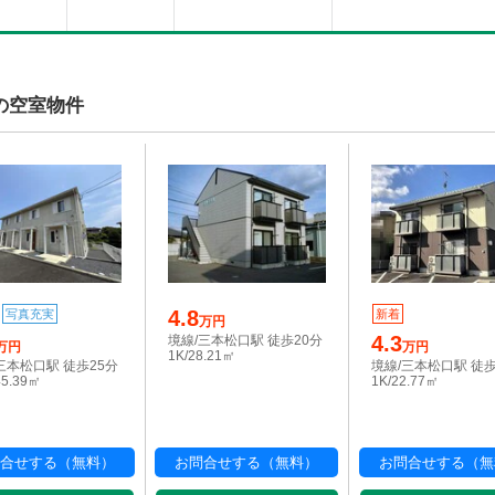
の空室物件
4.8
写真充実
新着
万円
4.3
境線/三本松口駅 徒歩20分
万円
万円
1K/28.21㎡
三本松口駅 徒歩25分
境線/三本松口駅 徒歩
45.39㎡
1K/22.77㎡
合せする（無料）
お問合せする（無料）
お問合せする（無