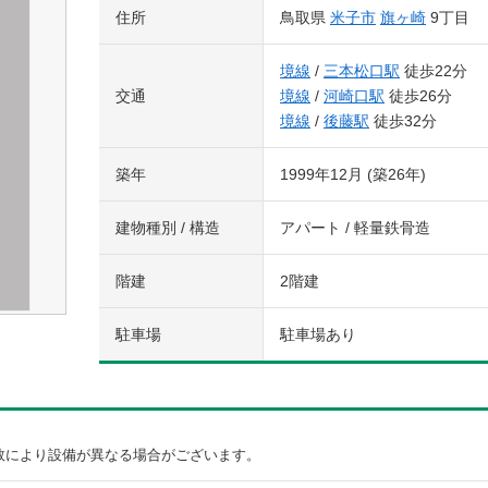
住所
鳥取県
米子市
旗ヶ崎
9丁目
境線
/
三本松口駅
徒歩22分
交通
境線
/
河崎口駅
徒歩26分
境線
/
後藤駅
徒歩32分
築年
1999年12月 (築26年)
建物種別 / 構造
アパート / 軽量鉄骨造
階建
2階建
駐車場
駐車場あり
数により設備が異なる場合がございます。