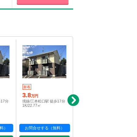
4.1
新着
万円
3.8
境線/三本松口駅 徒歩15分
万円
2K/43.2㎡
17分
境線/三本松口駅 徒歩17分
1K/22.77㎡
料）
お問合せする（無料）
お問合せする（無料）