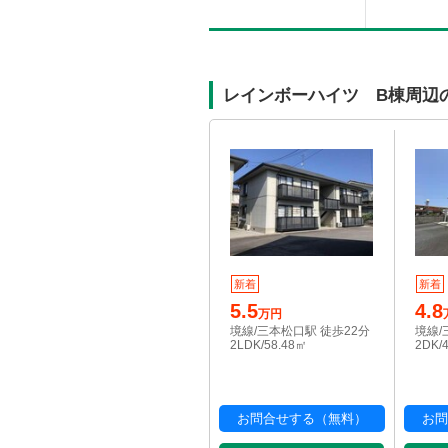
レインボーハイツ B棟周辺
新着
新着
5.5
4.8
万円
境線/三本松口駅 徒歩22分
境線/
2LDK/58.48㎡
2DK/
お問合せする（無料）
お問