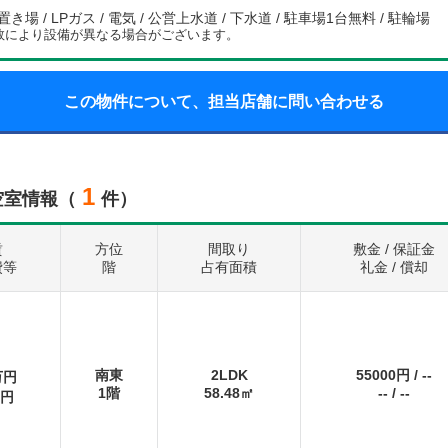
場 / LPガス / 電気 / 公営上水道 / 下水道 / 駐車場1台無料 / 駐輪場
数により設備が異なる場合がございます。
この物件について、担当店舗に問い合わせる
1
空室情報（
件）
賃
方位
間取り
敷金 / 保証金
費等
階
占有面積
礼金 / 償却
南東
2LDK
55000円
/
--
万円
1階
58.48㎡
--
/
--
円