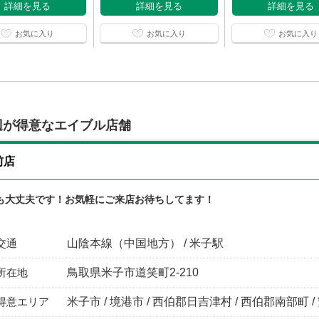
詳細を見る
詳細を見る
詳細を見る
お気に入り
お気に入り
お気に入り
辺が得意なエイブル店舗
前店
も大丈夫です！お気軽にご来店お待ちしてます！
交通
山陰本線（中国地方） / 米子駅
所在地
鳥取県米子市道笑町2-210
得意エリア
米子市 / 境港市 / 西伯郡日吉津村 / 西伯郡南部町 /