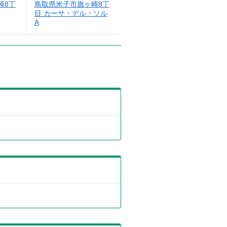
崎8丁
鳥取県米子市旗ヶ崎8丁
目 カーサ・デル・ソル
A