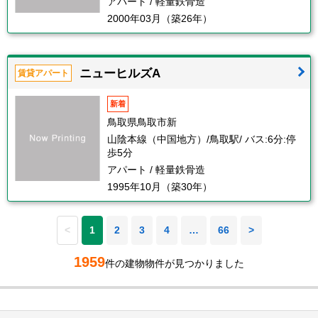
アパート / 軽量鉄骨造
2000年03月（築26年）
ニューヒルズA
賃貸アパート
新着
鳥取県鳥取市新
山陰本線（中国地方）/鳥取駅/ バス:6分:停
歩5分
アパート / 軽量鉄骨造
1995年10月（築30年）
<
1
2
3
4
…
66
>
1959
件の建物物件が見つかりました