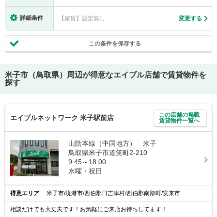
詳細条件
【家賃】設定無し
変更する
この条件を保存する
米子市（鳥取県）
周辺が得意なエイブル店舗で賃貸物件を
探す
この店舗の掲載
エイブルネットワーク 米子駅前店
賃貸物件一覧へ
山陰本線（中国地方） 米子
鳥取県米子市道笑町2-210
9:45～18:00
水曜・祝日
得意エリア
米子市/境港市/西伯郡日吉津村/西伯郡南部町/安来市
相談だけでも大丈夫です！お気軽にご来店お待ちしてます！