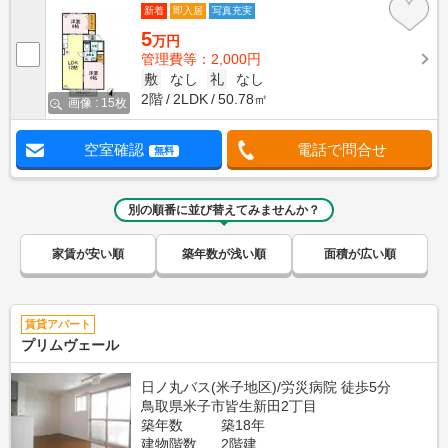
新着
即入居
写真充実
5
万円
管理費等：2,000円
敷
なし
礼
なし
2階
2LDK
50.78㎡
画像 : 15枚
空室確認
電話で問合せ
無料
別の順番に並び替えてみませんか？
家賃が安い順
築年数が浅い順
面積が広い順
賃貸アパート
プリムヴェール
日ノ丸バス(米子地区)/労災病院 徒歩5分
鳥取県米子市皆生新田2丁目
築年数
築18年
建物階数
2階建