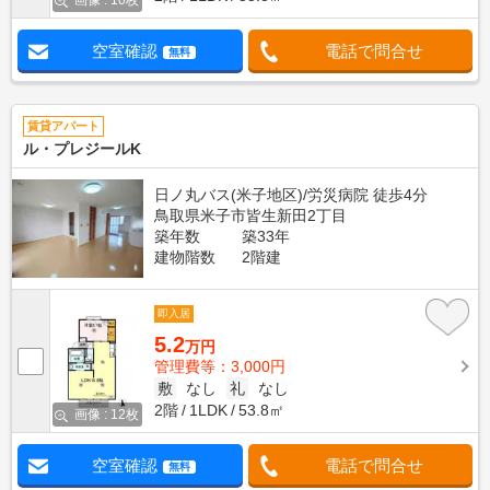
画像 : 10枚
空室確認
電話で問合せ
無料
賃貸アパート
ル・プレジールK
日ノ丸バス(米子地区)/労災病院 徒歩4分
鳥取県米子市皆生新田2丁目
築年数
築33年
建物階数
2階建
即入居
5.2
万円
管理費等：3,000円
敷
なし
礼
なし
2階
1LDK
53.8㎡
画像 : 12枚
空室確認
電話で問合せ
無料