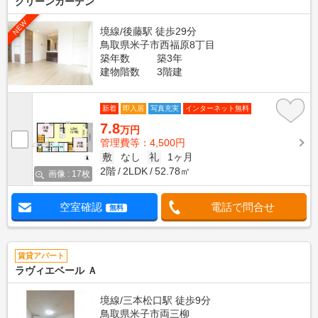
グリーンガーデン
NEW
境線/後藤駅 徒歩29分
鳥取県米子市西福原8丁目
築年数
築3年
建物階数
3階建
新着
即入居
写真充実
インターネット無料
7.8
万円
管理費等：4,500円
敷
なし
礼
1ヶ月
2階
2LDK
52.78㎡
画像 : 17枚
空室確認
電話で問合せ
無料
賃貸アパート
ラヴィエベール Ａ
境線/三本松口駅 徒歩9分
鳥取県米子市両三柳