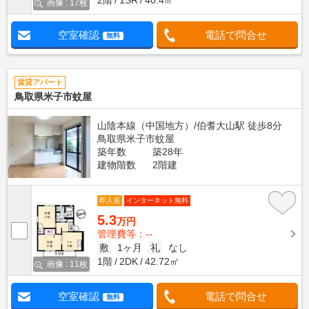
2階
1SR
40.4㎡
画像 : 17枚
空室確認
電話で問合せ
無料
賃貸アパート
鳥取県米子市蚊屋
山陰本線（中国地方）/伯耆大山駅 徒歩8分
鳥取県米子市蚊屋
築年数
築28年
建物階数
2階建
即入居
インターネット無料
5.3
万円
管理費等：--
敷
1ヶ月
礼
なし
1階
2DK
42.72㎡
画像 : 11枚
空室確認
電話で問合せ
無料