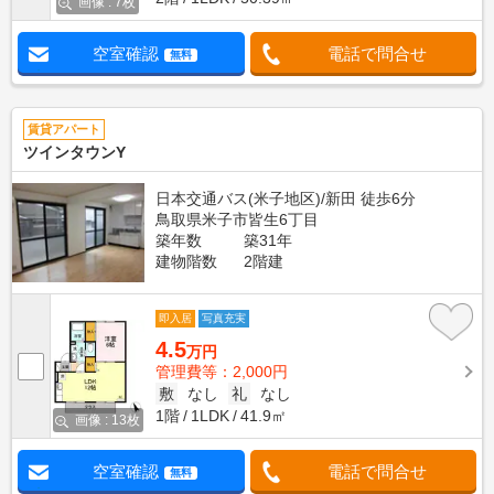
画像 : 7枚
空室確認
電話で問合せ
無料
賃貸アパート
ツインタウンY
日本交通バス(米子地区)/新田 徒歩6分
鳥取県米子市皆生6丁目
築年数
築31年
建物階数
2階建
即入居
写真充実
4.5
万円
管理費等：2,000円
敷
なし
礼
なし
1階
1LDK
41.9㎡
画像 : 13枚
空室確認
電話で問合せ
無料