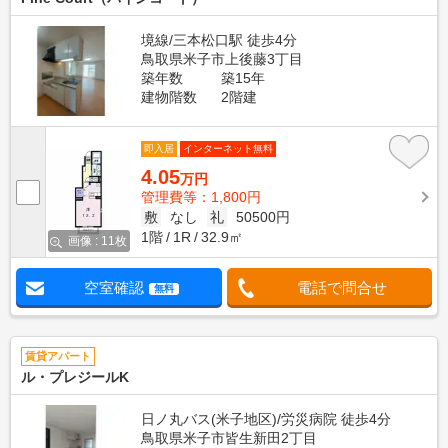
境線/三本松口駅 徒歩4分
鳥取県米子市上後藤3丁目
築年数
築15年
建物階数
2階建
即入居
インターネット無料
4.05
万円
管理費等：1,800円
敷
なし
礼
50500円
1階
1R
32.9㎡
画像 : 11枚
空室確認
電話で問合せ
無料
賃貸アパート
ル・プレジールK
日ノ丸バス(米子地区)/労災病院 徒歩4分
鳥取県米子市皆生新田2丁目