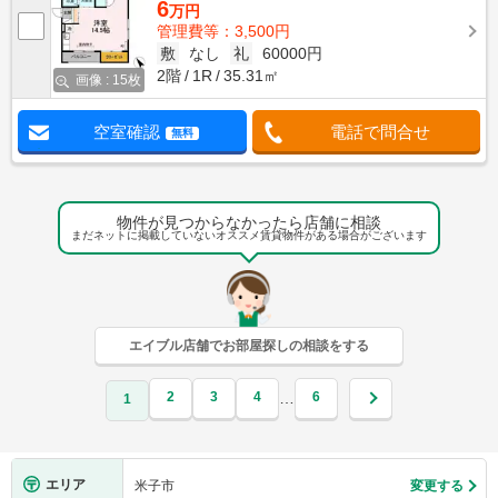
6
万円
管理費等：3,500円
敷
なし
礼
60000円
2階
1R
35.31㎡
画像 : 15枚
空室確認
電話で問合せ
無料
物件が見つからなかったら店舗に相談
まだネットに掲載していないオススメ賃貸物件がある場合がございます
エイブル店舗でお部屋探しの相談をする
2
3
4
6
…
1
エリア
米子市
変更する