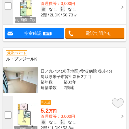
管理費等：3,000円
敷
なし
礼
なし
2階
2LDK
50.73㎡
画像 : 7枚
空室確認
電話で問合せ
無料
賃貸アパート
ル・プレジールK
日ノ丸バス(米子地区)/労災病院 徒歩4分
鳥取県米子市皆生新田2丁目
築年数
築33年
建物階数
2階建
即入居
5.2
万円
管理費等：3,000円
敷
なし
礼
なし
2階
1LDK
53.8㎡