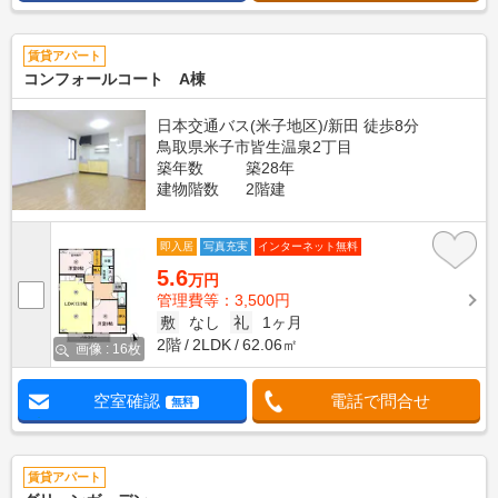
賃貸アパート
コンフォールコート A棟
日本交通バス(米子地区)/新田 徒歩8分
鳥取県米子市皆生温泉2丁目
築年数
築28年
建物階数
2階建
即入居
写真充実
インターネット無料
5.6
万円
管理費等：3,500円
敷
なし
礼
1ヶ月
2階
2LDK
62.06㎡
画像 : 16枚
空室確認
電話で問合せ
無料
賃貸アパート