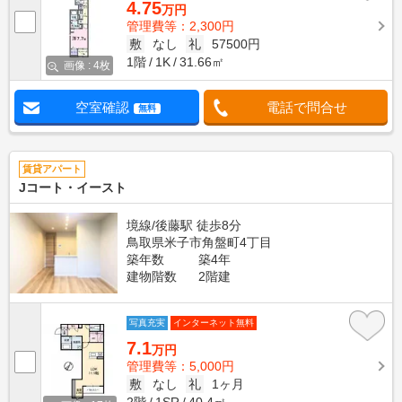
4.75
万円
管理費等：2,300円
敷
なし
礼
57500円
1階
1K
31.66㎡
画像 : 4枚
空室確認
電話で問合せ
無料
賃貸アパート
Jコート・イースト
境線/後藤駅 徒歩8分
鳥取県米子市角盤町4丁目
築年数
築4年
建物階数
2階建
写真充実
インターネット無料
7.1
万円
管理費等：5,000円
敷
なし
礼
1ヶ月