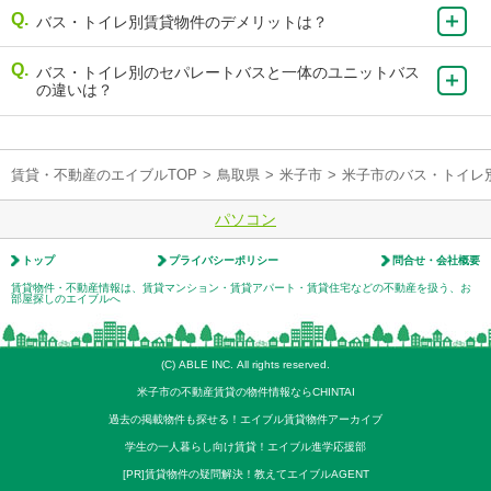
バス・トイレ別賃貸物件のデメリットは？
バス・トイレ別のセパレートバスと一体のユニットバス
の違いは？
賃貸・不動産のエイブルTOP
>
鳥取県
>
米子市
>
米子市のバス・トイレ
パソコン
トップ
プライバシーポリシー
問合せ・会社概要
賃貸物件・不動産情報は、賃貸マンション・賃貸アパート・賃貸住宅などの不動産を扱う、お
部屋探しのエイブルへ
(C) ABLE INC. All rights reserved.
米子市の不動産賃貸の物件情報ならCHINTAI
過去の掲載物件も探せる！エイブル賃貸物件アーカイブ
学生の一人暮らし向け賃貸！エイブル進学応援部
[PR]賃貸物件の疑問解決！教えてエイブルAGENT