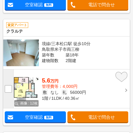
空室確認
電話で問合せ
無料
賃貸アパート
クラルテ
境線/三本松口駅 徒歩10分
鳥取県米子市両三柳
築年数
築18年
建物階数
2階建
5.6
万円
管理費等：4,000円
敷
なし
礼
56000円
1階
1LDK
40.36㎡
画像 : 12枚
空室確認
電話で問合せ
無料