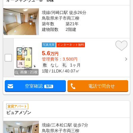
オーシャンヴューB B棟
境線/河崎口駅 徒歩26分
鳥取県米子市両三柳
築年数
築21年
建物階数
2階建
写真充実
インターネット無料
5.6
万円
管理費等：3,500円
敷
なし
礼
1ヶ月
1階
1LDK
40.07㎡
画像 : 21枚
空室確認
電話で問合せ
無料
賃貸アパート
ピュアメゾン
境線/三本松口駅 徒歩7分
鳥取県米子市両三柳