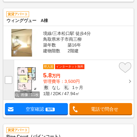
賃貸アパート
ウィングヴュー A棟
境線/三本松口駅 徒歩4分
鳥取県米子市両三柳
築年数
築16年
建物階数
2階建
即入居
インターネット無料
5.8
万円
管理費等：3,500円
敷
なし
礼
1ヶ月
1階
2DK
47.94㎡
画像 : 11枚
空室確認
電話で問合せ
無料
賃貸アパート
Pine Court（パインコート）