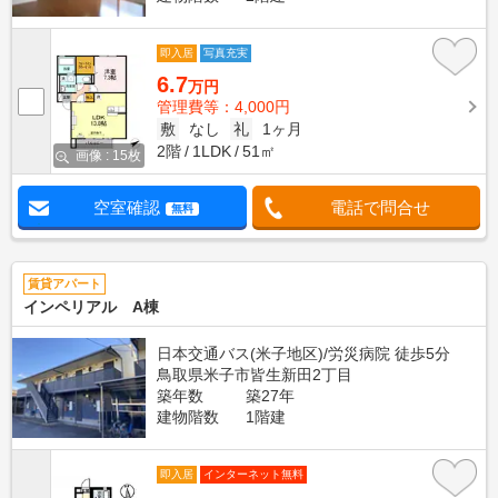
即入居
写真充実
6.7
万円
管理費等：4,000円
敷
なし
礼
1ヶ月
2階
1LDK
51㎡
画像 : 15枚
空室確認
電話で問合せ
無料
賃貸アパート
インペリアル A棟
日本交通バス(米子地区)/労災病院 徒歩5分
鳥取県米子市皆生新田2丁目
築年数
築27年
建物階数
1階建
即入居
インターネット無料