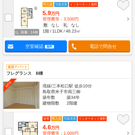
即入居
写真充実
インターネット無料
5.9
万円
管理費等：3,500円
敷
なし
礼
なし
1階
1LDK
48.23㎡
画像 : 14枚
空室確認
電話で問合せ
無料
賃貸アパート
フレグランス B棟
NEW
境線/三本松口駅 徒歩10分
鳥取県米子市両三柳
築年数
築34年
建物階数
2階建
新着
即入居
写真充実
インターネット無料
4.6
万円
管理費等：1,000円