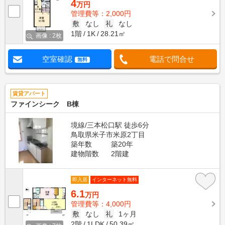
4
万円
管理費等：2,000円
敷
なし
礼
なし
1階
1K
28.21㎡
画像 : 2枚
空室確認
電話で問合せ
無料
賃貸アパート
ファインシーク B棟
境線/三本松口駅 徒歩6分
鳥取県米子市米原2丁目
築年数
築20年
建物階数
2階建
即入居
インターネット無料
6.1
万円
管理費等：4,000円
敷
なし
礼
1ヶ月
2階
1LDK
50.39㎡