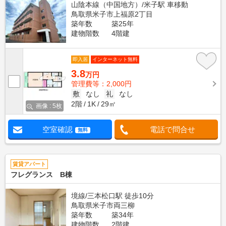
山陰本線（中国地方）/米子駅 車移動
鳥取県米子市上福原2丁目
築年数
築25年
建物階数
4階建
即入居
インターネット無料
3.8
万円
管理費等：2,000円
敷
なし
礼
なし
2階
1K
29㎡
画像 : 5枚
空室確認
電話で問合せ
無料
賃貸アパート
フレグランス B棟
境線/三本松口駅 徒歩10分
鳥取県米子市両三柳
築年数
築34年
建物階数
2階建