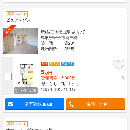
賃貸アパート
ピュアメゾン
NEW
境線/三本松口駅 徒歩7分
鳥取県米子市両三柳
築年数
築20年
建物階数
2階建
新着
即入居
写真充実
5
万円
管理費等：3,000円
敷
なし
礼
1ヶ月
1階
1LDK
41.11㎡
画像 : 17枚
空室確認
電話で問合せ
無料
賃貸アパート