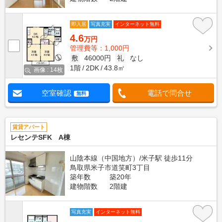
即入居
写真充実
インターネット無料
4.6
万円
管理費等：1,000円
敷
46000円
礼
なし
1階
2DK
43.8㎡
画像 : 14枚
空室確認
電話で問合せ
無料
賃貸アパート
レセンテSFK A棟
山陰本線（中国地方）/米子駅 徒歩11分
鳥取県米子市道笑町3丁目
築年数
築20年
建物階数
2階建
写真充実
インターネット無料