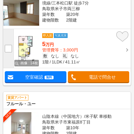
境線/三本松口駅 徒歩7分
鳥取県米子市両三柳
築年数
築20年
建物階数
2階建
即入居
写真充実
5
万円
管理費等：3,000円
敷
なし
礼
なし
1階
1LDK
41.11㎡
画像 : 14枚
空室確認
電話で問合せ
無料
賃貸アパート
フルール・ユー
NEW
山陰本線（中国地方）/米子駅 車移動
鳥取県米子市東福原8丁目
築年数
築10年
建物階数
2階建