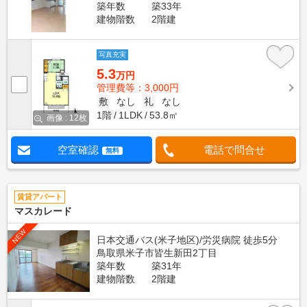
築年数
築33年
建物階数
2階建
写真充実
5.3
万円
管理費等：3,000円
敷
なし
礼
なし
1階
1LDK
53.8㎡
画像 : 12枚
空室確認
電話で問合せ
無料
賃貸アパート
マスカレード
NEW
日本交通バス(米子地区)/労災病院 徒歩5分
鳥取県米子市皆生新田2丁目
築年数
築31年
建物階数
2階建