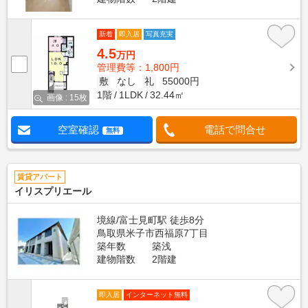
新着
即入居
写真充実
4.5
万円
管理費等：1,800円
敷
なし
礼
55000円
1階
1LDK
32.44㎡
画像 : 15枚
空室確認
電話で問合せ
無料
賃貸アパート
イリスプリエール
境線/富士見町駅 徒歩8分
鳥取県米子市西福原7丁目
築年数
築浅
建物階数
2階建
即入居
インターネット無料