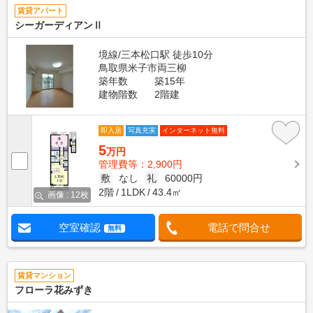
賃貸アパート
シーガーディアンⅡ
境線/三本松口駅 徒歩10分
鳥取県米子市両三柳
築年数
築15年
建物階数
2階建
即入居
写真充実
インターネット無料
5
万円
管理費等：2,900円
敷
なし
礼
60000円
2階
1LDK
43.4㎡
画像 : 12枚
空室確認
電話で問合せ
無料
賃貸マンション
フローラ花みずき