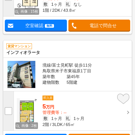
敷
1ヶ月
礼
なし
1階
2DK
43.8㎡
画像 : 15枚
空室確認
電話で問合せ
無料
賃貸マンション
インフィオラータ
境線/富士見町駅 徒歩11分
鳥取県米子市東福原1丁目
築年数
築45年
建物階数
5階建
即入居
5
万円
管理費等：--
敷
1ヶ月
礼
1ヶ月
2階
3LDK
65㎡
画像 : 2枚