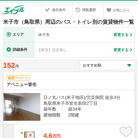
保存条件
閲覧履歴
お気に入り
米子市（鳥取県）周辺のバス・トイレ別の賃貸物件一覧
エリア
-
米子市
変更する
詳細条件
【家賃】設定無し
変更する
152
件
賃貸アパート
アベニュー皆生
日ノ丸バス(米子地区)/労災病院 徒歩3分
鳥取県米子市皆生新田2丁目
築年数
築34年
建物階数
2階建
4.6
万円