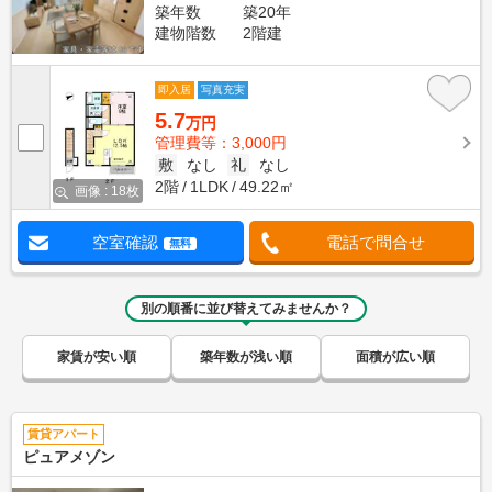
築年数
築20年
建物階数
2階建
即入居
写真充実
5.7
万円
管理費等：3,000円
敷
なし
礼
なし
2階
1LDK
49.22㎡
画像 : 18枚
空室確認
電話で問合せ
無料
別の順番に並び替えてみませんか？
家賃が安い順
築年数が浅い順
面積が広い順
賃貸アパート
ピュアメゾン