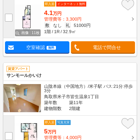
即入居
インターネット無料
4.1
万円
管理費等：3,300円
敷
なし
礼
51000円
1階
1R
32.9㎡
画像 : 11枚
空室確認
電話で問合せ
無料
賃貸アパート
サンモールかいけ
山陰本線（中国地方）/米子駅 バス:21分:停歩
3分
鳥取県米子市皆生温泉1丁目
築年数
築11年
建物階数
2階建
即入居
写真充実
5
万円
管理費等：4,000円