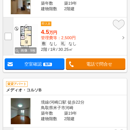
築年数
築19年
建物階数
2階建
即入居
4.5
万円
管理費等：2,500円
敷
なし
礼
なし
2階
1R
30.25㎡
画像 : 9枚
空室確認
電話で問合せ
無料
賃貸アパート
メディオ・コルソB
境線/河崎口駅 徒歩22分
鳥取県米子市河崎
築年数
築19年
建物階数
2階建