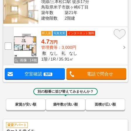
境線/三本松口駅 徒歩17分
鳥取県米子市旗ヶ崎6丁目
築年数
築21年
建物階数
2階建
即入居
写真充実
インターネット無料
4.7
万円
管理費等：3,000円
敷
なし
礼
なし
1階
1R
35.91㎡
画像 : 14枚
空室確認
電話で問合せ
無料
別の順番に並び替えてみませんか？
家賃が安い順
築年数が浅い順
面積が広い順
賃貸アパート