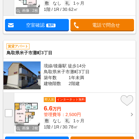
敷
なし
礼
1ヶ月
1階
1R
30.62㎡
画像 : 2枚
空室確認
電話で問合せ
無料
賃貸アパート
鳥取県米子市灘町3丁目
境線/後藤駅 徒歩14分
鳥取県米子市灘町3丁目
築年数
1年未満
建物階数
2階建
即入居
インターネット無料
6.6
万円
管理費等：2,500円
敷
なし
礼
1ヶ月
1階
1R
30.78㎡
画像 : 2枚