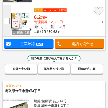
即入居
インターネット無料
6.2
万円
管理費等：2,500円
敷
なし
礼
1ヶ月
1階
1R
30.62㎡
画像 : 2枚
空室確認
電話で問合せ
無料
別の順番に並び替えてみませんか？
家賃が安い順
築年数が浅い順
面積が広い順
賃貸アパート
鳥取県米子市灘町3丁目
境線/後藤駅 徒歩14分
鳥取県米子市灘町3丁目