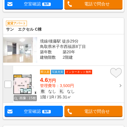
空室確認
電話で問合せ
無料
賃貸アパート
サン エクセル C棟
境線/後藤駅 徒歩29分
鳥取県米子市西福原8丁目
築年数
築20年
建物階数
2階建
即入居
写真充実
インターネット無料
4.6
万円
管理費等：3,500円
敷
なし
礼
なし
1階
1R
35.31㎡
画像 : 15枚
空室確認
電話で問合せ
無料