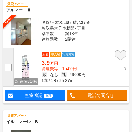
賃貸アパート
アルマーニⅡ
NEW
境線/三本松口駅 徒歩37分
鳥取県米子市新開7丁目
築年数
築18年
建物階数
2階建
新着
即入居
写真充実
3.9
万円
管理費等：1,400円
敷
なし
礼
49000円
1階
1R
35.27㎡
画像 : 14枚
空室確認
電話で問合せ
無料
賃貸アパート
イル マーレ B