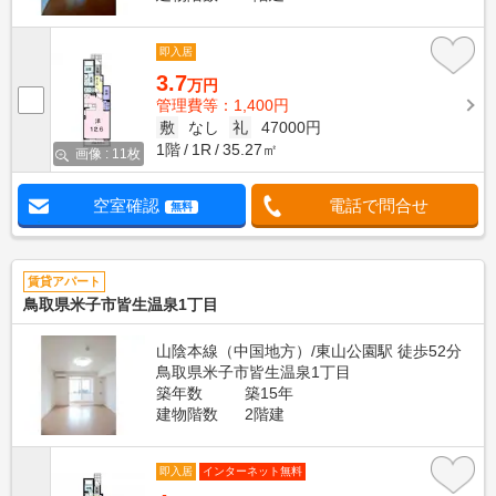
即入居
3.7
万円
管理費等：1,400円
敷
なし
礼
47000円
1階
1R
35.27㎡
画像 : 11枚
空室確認
電話で問合せ
無料
賃貸アパート
鳥取県米子市皆生温泉1丁目
山陰本線（中国地方）/東山公園駅 徒歩52分
鳥取県米子市皆生温泉1丁目
築年数
築15年
建物階数
2階建
即入居
インターネット無料