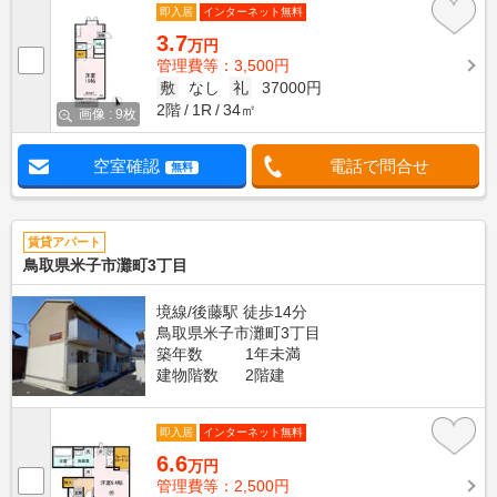
即入居
インターネット無料
3.7
万円
管理費等：3,500円
敷
なし
礼
37000円
2階
1R
34㎡
画像 : 9枚
空室確認
電話で問合せ
無料
賃貸アパート
鳥取県米子市灘町3丁目
境線/後藤駅 徒歩14分
鳥取県米子市灘町3丁目
築年数
1年未満
建物階数
2階建
即入居
インターネット無料
6.6
万円
管理費等：2,500円