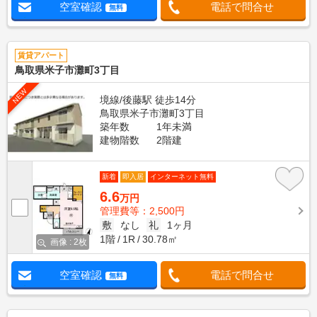
空室確認
電話で問合せ
無料
賃貸アパート
鳥取県米子市灘町3丁目
NEW
境線/後藤駅 徒歩14分
鳥取県米子市灘町3丁目
築年数
1年未満
建物階数
2階建
新着
即入居
インターネット無料
6.6
万円
管理費等：2,500円
敷
なし
礼
1ヶ月
1階
1R
30.78㎡
画像 : 2枚
空室確認
電話で問合せ
無料