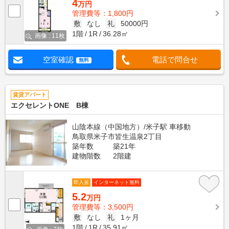
4
万円
管理費等：1,800円
敷
なし
礼
50000円
1階
1R
36.28㎡
画像 : 11枚
空室確認
電話で問合せ
無料
賃貸アパート
エクセレントONE B棟
山陰本線（中国地方）/米子駅 車移動
鳥取県米子市皆生温泉2丁目
築年数
築21年
建物階数
2階建
即入居
インターネット無料
5.2
万円
管理費等：3,500円
敷
なし
礼
1ヶ月
1階
1R
35.91㎡