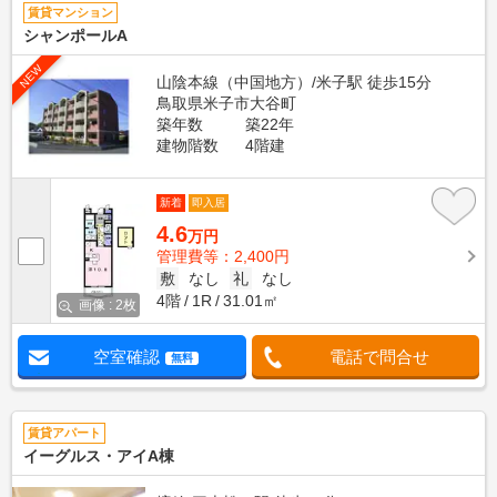
賃貸マンション
シャンポールA
NEW
山陰本線（中国地方）/米子駅 徒歩15分
鳥取県米子市大谷町
築年数
築22年
建物階数
4階建
新着
即入居
4.6
万円
管理費等：2,400円
敷
なし
礼
なし
4階
1R
31.01㎡
画像 : 2枚
空室確認
電話で問合せ
無料
賃貸アパート
イーグルス・アイA棟