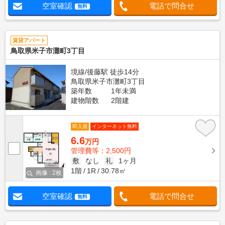
空室確認
電話で問合せ
無料
賃貸アパート
鳥取県米子市灘町3丁目
境線/後藤駅 徒歩14分
鳥取県米子市灘町3丁目
築年数
1年未満
建物階数
2階建
即入居
インターネット無料
6.6
万円
管理費等：2,500円
敷
なし
礼
1ヶ月
1階
1R
30.78㎡
画像 : 2枚
空室確認
電話で問合せ
無料