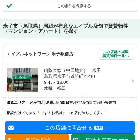
この条件を保存する
米子市（鳥取県）
周辺が得意なエイブル店舗で賃貸物件
（マンション・アパート）を探す
この店舗の掲載
エイブルネットワーク 米子駅前店
賃貸物件一覧へ
山陰本線（中国地方） 米子
鳥取県米子市道笑町2-210
9:45～18:00
水曜・祝日
得意エリア
米子市/境港市/西伯郡日吉津村/西伯郡南部町/安来市
相談だけでも大丈夫です！お気軽にご来店お待ちしてます！
この店舗に問合せる
無料