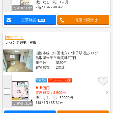
敷
なし
礼
1ヶ月
2階
1SR
40.4㎡
画像 : 17枚
空室確認
電話で問合せ
無料
賃貸アパート
レセンテSFK A棟
山陰本線（中国地方）/米子駅 徒歩11分
鳥取県米子市道笑町3丁目
築年数
築20年
建物階数
2階建
写真充実
インターネット無料
5.9
万円
管理費等：3,500円
敷
なし
礼
59000円
1階
1R
35.31㎡
画像 : 21枚