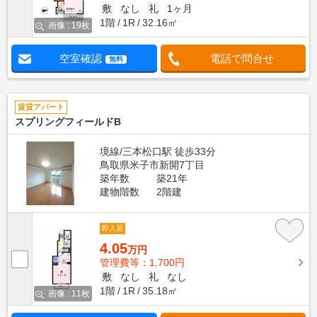
敷
なし
礼
1ヶ月
1階
1R
32.16㎡
画像 : 19枚
空室確認
電話で問合せ
無料
賃貸アパート
スプリングフィールドB
境線/三本松口駅 徒歩33分
鳥取県米子市新開7丁目
築年数
築21年
建物階数
2階建
即入居
4.05
万円
管理費等：1,700円
敷
なし
礼
なし
1階
1R
35.18㎡
画像 : 11枚