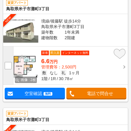
賃貸アパート
鳥取県米子市灘町3丁目
NEW
境線/後藤駅 徒歩14分
鳥取県米子市灘町3丁目
築年数
1年未満
建物階数
2階建
新着
即入居
インターネット無料
6.6
万円
管理費等：2,500円
敷
なし
礼
1ヶ月
1階
1R
30.78㎡
画像 : 2枚
空室確認
電話で問合せ
無料
賃貸アパート
鳥取県米子市灘町3丁目
NEW