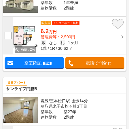
築年数
1年未満
建物階数
2階建
即入居
インターネット無料
6.2
万円
管理費等：2,500円
敷
なし
礼
1ヶ月
1階
1R
30.62㎡
画像 : 2枚
空室確認
電話で問合せ
無料
賃貸アパート
サンライフ門脇B
境線/三本松口駅 徒歩14分
鳥取県米子市旗ヶ崎3丁目
築年数
築27年
建物階数
2階建