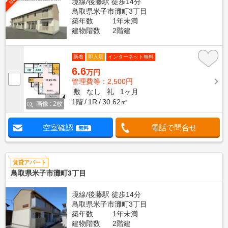
境線/後藤駅 徒歩14分
鳥取県米子市灘町3丁目
築年数
1年未満
建物階数
2階建
新着
即入居
インターネット無料
6.6
万円
管理費等：2,500円
敷
なし
礼
1ヶ月
1階
1R
30.62㎡
画像 : 2枚
空室確認
電話で問合せ
無料
賃貸アパート
鳥取県米子市灘町3丁目
境線/後藤駅 徒歩14分
鳥取県米子市灘町3丁目
築年数
1年未満
建物階数
2階建