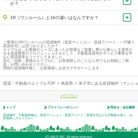
か？
1R（ワンルーム）と1Kの違いはなんですか？
ご希望の1R/ワンルームの賃貸物件（賃貸マンション・賃貸アパート・一戸建て
賃貸住宅）は見つかりましたか？
エイブルは、お客様のニーズにあったお部屋をご提案し豊かな暮らしを実現さ
せる賃貸業界のプロフェッショナルとして、不動産賃貸仲介サービス事業を中
心に賃貸業界をリードしてきました。
安心・信頼・実績のエイブルに、お部屋探しのことなら何でもお気軽にご相
談・お問い合わせください。
理想の賃貸物件探し・お部屋探しを全力でサポートします。
賃貸・不動産のエイブルTOP
>
鳥取県
>
米子市にある賃貸物件（マンシ
パソコン
トップ
プライバシーポリシー
問合せ・会社概要
賃貸物件・不動産情報は、賃貸マンション・賃貸アパート・賃貸住宅などの不動産を扱う、お
部屋探しのエイブルへ
(C) ABLE INC. All rights reserved.