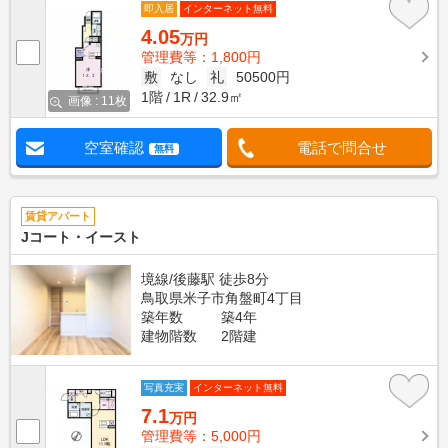
即入居
インターネット無料
4.05
万円
管理費等：1,800円
敷
なし
礼
50500円
1階
1R
32.9㎡
画像 : 11枚
空室確認
電話で問合せ
無料
賃貸アパート
Jコート・イースト
境線/後藤駅 徒歩8分
鳥取県米子市角盤町4丁目
築年数
築4年
建物階数
2階建
写真充実
インターネット無料
7.1
万円
管理費等：5,000円