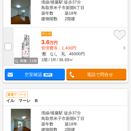
境線/後藤駅 徒歩37分
鳥取県米子市新開6丁目
築年数
築18年
建物階数
2階建
即入居
3.6
万円
管理費等：1,400円
敷
なし
礼
46000円
1階
1R
36.69㎡
画像 : 11枚
空室確認
電話で問合せ
無料
賃貸アパート
イル マーレ B
境線/後藤駅 徒歩37分
鳥取県米子市新開6丁目
築年数
築18年
建物階数
2階建