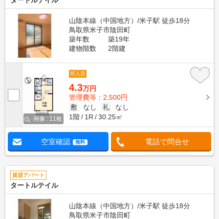
タートルテイル
山陰本線（中国地方）/米子駅 徒歩18分
鳥取県米子市陰田町
築年数
築19年
建物階数
2階建
即入居
4.3
万円
管理費等：2,500円
敷
なし
礼
なし
1階
1R
30.25㎡
画像 : 11枚
空室確認
電話で問合せ
無料
賃貸アパート
タートルテイル
山陰本線（中国地方）/米子駅 徒歩18分
鳥取県米子市陰田町