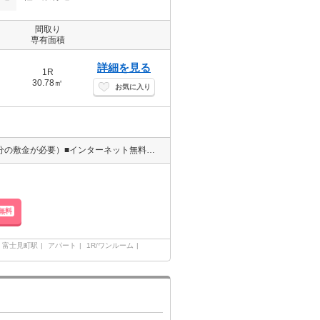
間取り
専有面積
詳細を見る
1R
30.78㎡
お気に入り
小型犬または猫どちらか2匹飼育可（ペット飼育の場合は＋賃料1ヶ月分の敷金が必要）■インターネット無料！賃料以外の月額コストを削減できます♪（D.U-NET/Wi-Fi利用可。回線工事後使用可）■不在時に荷物の受け取りが可能な宅配ボックス付！
無料
富士見町駅
アパート
1R/ワンルーム