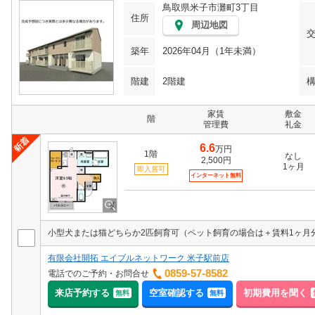
鳥取県米子市灘町3丁目
住所
周辺地図
築年
2026年04月（1年未満）
階建
2階建
家賃
敷金
階
管理費
礼金
6.6
万円
1階
なし
2,500円
1ヶ月
即入居可
インターネット無料
有限会社開拓 エイブルネットワーク 米子駅前店
0859-57-8582
電話でのご予約・お問合せ
来店予約する
空室確認する
初期費用を聞く
無料
無料