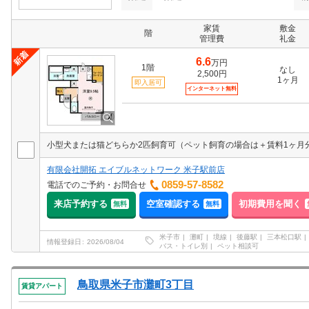
家賃
敷金
階
管理費
礼金
6.6
万円
1階
なし
2,500円
1ヶ月
即入居可
インターネット無料
有限会社開拓 エイブルネットワーク 米子駅前店
0859-57-8582
電話でのご予約・お問合せ
来店予約する
空室確認する
初期費用を聞く
無料
無料
米子市
灘町
境線
後藤駅
三本松口駅
情報登録日
2026/08/04
バス・トイレ別
ペット相談可
鳥取県米子市灘町3丁目
賃貸アパート