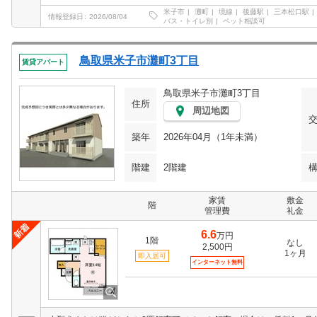
米子市
灘町
境線
後藤駅
三本松口駅
情報登録日
2026/08/04
バス・トイレ別
ペット相談可
鳥取県米子市灘町3丁目
賃貸アパート
鳥取県米子市灘町3丁目
住所
周辺地図
築年
2026年04月（1年未満）
階建
2階建
家賃
敷金
階
管理費
礼金
6.6
万円
1階
なし
2,500円
1ヶ月
即入居可
インターネット無料