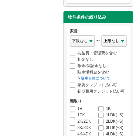
物件条件の絞り込み
家賃
〜
共益費・管理費を含む
礼金なし
敷金/保証金なし
駐車場料金を含む
駐車台数について
家賃クレジット払い可
初期費用クレジット払い可
間取り
1R
1K
1DK
1LDK(+S)
2K/2DK
2LDK(+S)
3K/3DK
3LDK(+S)
4K/4DK
4LDK(+S)