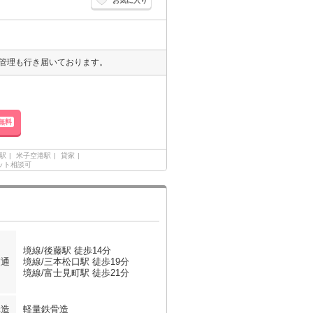
お気に入り
管理も行き届いております。
無料
駅
米子空港駅
貸家
ット相談可
境線/後藤駅 徒歩14分
交通
境線/三本松口駅 徒歩19分
境線/富士見町駅 徒歩21分
構造
軽量鉄骨造