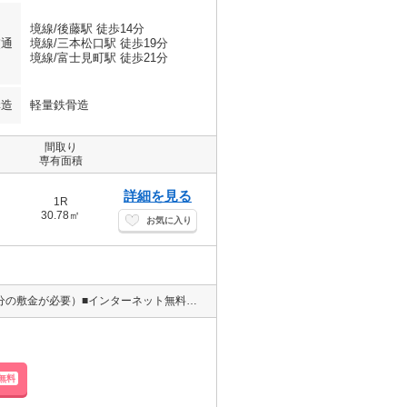
境線/後藤駅 徒歩14分
交通
境線/三本松口駅 徒歩19分
境線/富士見町駅 徒歩21分
構造
軽量鉄骨造
間取り
専有面積
詳細を見る
1R
30.78㎡
お気に入り
小型犬または猫どちらか2匹飼育可（ペット飼育の場合は＋賃料1ヶ月分の敷金が必要）■インターネット無料！賃料以外の月額コストを削減できます♪（D.U-NET/Wi-Fi利用可。回線工事後使用可）■不在時に荷物の受け取りが可能な宅配ボックス付！
無料