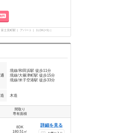
無料
富士見町駅
アパート
1LDK(+S)
境線/和田浜駅 徒歩11分
交通
境線/大篠津町駅 徒歩15分
境線/米子空港駅 徒歩33分
構造
木造
間取り
専有面積
詳細を見る
8DK
180.51㎡