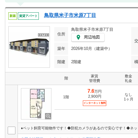
鳥取県米子市米原7丁目
新築
賃貸アパート
鳥取県米子市米原7丁目
住所
周辺地図
築年
2026年10月（建築中）
階建
2階建
家賃
敷金
階
管理費
礼金
7.6
万円
なし
2,900円
1階
1ヶ月
インターネット無料