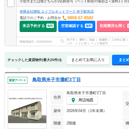
有限会社開拓 エイブルネットワーク 米子駅前店
0859-57-8582
電話でのご予約・お問合せ
来店予約する
空室確認する
初期費用を聞く
無料
無料
米子市
灘町
境線
後藤駅
三本松口駅
情報登録日
2026/08/04
バス・トイレ別
ペット相談可
まとめてお気に入り
まと
チェックした賃貸物件(最大20件)を
鳥取県米子市灘町3丁目
賃貸アパート
鳥取県米子市灘町3丁目
住所
周辺地図
築年
2026年04月（1年未満）
階建
2階建