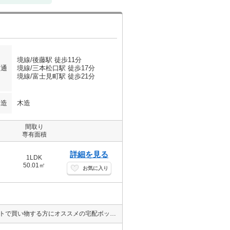
境線/後藤駅 徒歩11分
交通
境線/三本松口駅 徒歩17分
境線/富士見町駅 徒歩21分
構造
木造
間取り
専有面積
詳細を見る
1LDK
50.01㎡
お気に入り
♦ペット飼育可能物件です！◆防犯カメラがあるので安心です！◆ネットで買い物する方にオススメの宅配ボックス！◆インターネット無料でランニングコストを抑えられます！