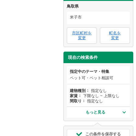
鳥取県
米子市
市区町村を
町名を
変更
変更
現在の検索条件
指定中のテーマ・特集
ペット可・ペット相談可
建物種別
指定なし
家賃
下限なし ~ 上限なし
間取り
指定なし
もっと見る
この条件を保存する