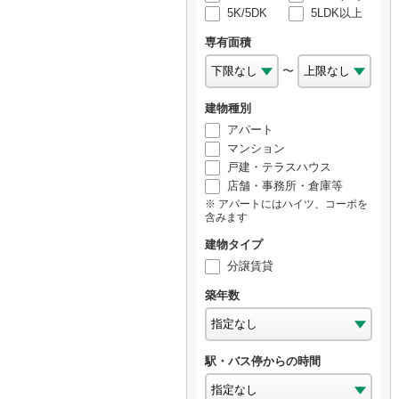
5K/5DK
5LDK以上
専有面積
〜
建物種別
アパート
マンション
戸建・テラスハウス
店舗・事務所・倉庫等
アパートにはハイツ、コーポを
含みます
建物タイプ
分譲賃貸
築年数
駅・バス停からの時間