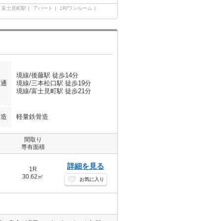
富士見町駅
アパート
1R/ワンルーム
境線/後藤駅 徒歩14分
交通
境線/三本松口駅 徒歩19分
境線/富士見町駅 徒歩21分
構造
軽量鉄骨造
間取り
専有面積
詳細を見る
1R
30.62㎡
お気に入り