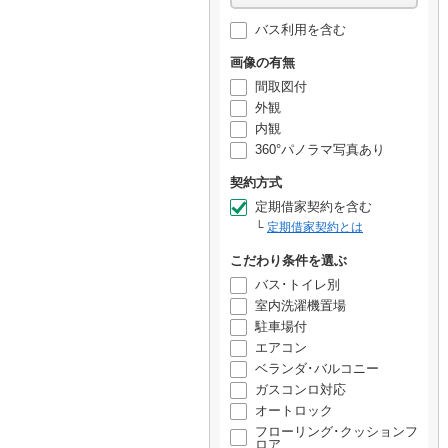
バス利用を含む
画像の有無
間取図付
外観
内観
360°パノラマ写真あり
契約方式
定期借家契約を含む
定期借家契約とは
こだわり条件を選ぶ
バス･トイレ別
室内洗濯機置場
駐車場付
エアコン
ベランダ･バルコニー
ガスコンロ対応
オートロック
フローリング･クッションフ
ロア