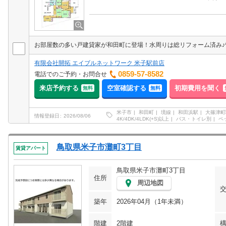
お部屋数の多い戸建貸家が和田町に登場！水周りは総リフォーム済み♪
有限会社開拓 エイブルネットワーク 米子駅前店
0859-57-8582
電話でのご予約・お問合せ
来店予約する
空室確認する
初期費用を聞く
無料
無料
米子市
和田町
境線
和田浜駅
大篠津町
情報登録日
2026/08/06
4K/4DK/4LDK(+S)以上
バス・トイレ別
ペ
鳥取県米子市灘町3丁目
賃貸アパート
鳥取県米子市灘町3丁目
住所
周辺地図
築年
2026年04月（1年未満）
階建
2階建