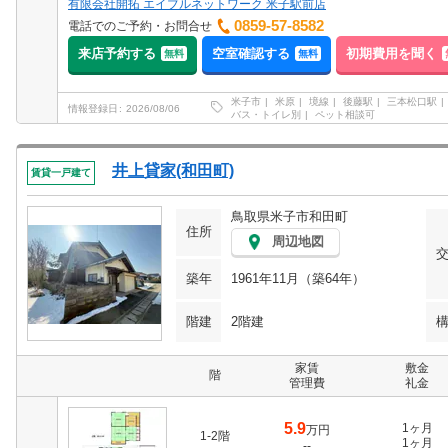
有限会社開拓 エイブルネットワーク 米子駅前店
0859-57-8582
電話でのご予約・お問合せ
来店予約する
空室確認する
初期費用を聞く
無料
無料
米子市
米原
境線
後藤駅
三本松口駅
情報登録日
2026/08/06
バス・トイレ別
ペット相談可
井上貸家(和田町)
賃貸一戸建て
鳥取県米子市和田町
住所
周辺地図
築年
1961年11月（築64年）
階建
2階建
家賃
敷金
階
管理費
礼金
5.9
1ヶ月
万円
1-2階
1ヶ月
--