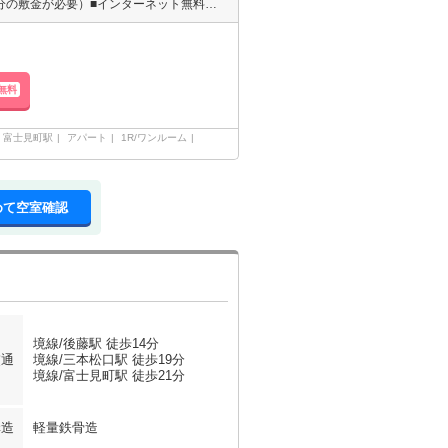
小型犬または猫どちらか2匹飼育可（ペット飼育の場合は＋賃料1ヶ月分の敷金が必要）■インターネット無料！賃料以外の月額コストを削減できます♪（D.U-NET/Wi-Fi利用可。回線工事後使用可）■不在時に荷物の受け取りが可能な宅配ボックス付！
無料
富士見町駅
アパート
1R/ワンルーム
めて空室確認
境線/後藤駅 徒歩14分
交通
境線/三本松口駅 徒歩19分
境線/富士見町駅 徒歩21分
構造
軽量鉄骨造