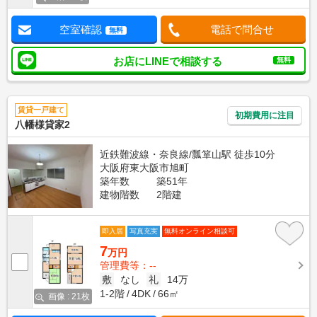
空室確認
電話で問合せ
無料
お店にLINEで相談する
無料
賃貸一戸建て
初期費用に注目
八幡様貸家2
近鉄難波線・奈良線/瓢箪山駅 徒歩10分
大阪府東大阪市旭町
築年数
築51年
建物階数
2階建
即入居
写真充実
無料オンライン相談可
7
万円
管理費等：--
敷
なし
礼
14万
1-2階
4DK
66㎡
画像 : 21枚