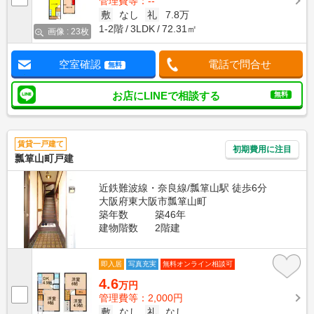
管理費等：--
敷
なし
礼
7.8万
1-2階
3LDK
72.31㎡
画像 : 23枚
空室確認
電話で問合せ
無料
お店にLINEで相談する
無料
賃貸一戸建て
初期費用に注目
瓢箪山町戸建
近鉄難波線・奈良線/瓢箪山駅 徒歩6分
大阪府東大阪市瓢箪山町
築年数
築46年
建物階数
2階建
即入居
写真充実
無料オンライン相談可
4.6
万円
管理費等：2,000円
敷
なし
礼
なし