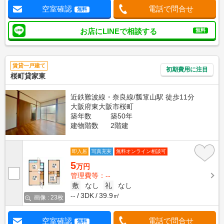
空室確認
電話で問合せ
無料
お店にLINEで相談する
無料
賃貸一戸建て
初期費用に注目
桜町貸家東
近鉄難波線・奈良線/瓢箪山駅 徒歩11分
大阪府東大阪市桜町
築年数
築50年
建物階数
2階建
即入居
写真充実
無料オンライン相談可
5
万円
管理費等：--
敷
なし
礼
なし
--
3DK
39.9㎡
画像 : 23枚
空室確認
電話で問合せ
無料