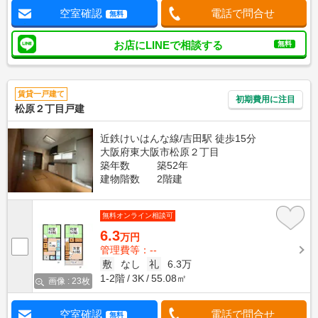
空室確認
電話で問合せ
無料
お店にLINEで相談する
無料
賃貸一戸建て
初期費用に注目
松原２丁目戸建
近鉄けいはんな線/吉田駅 徒歩15分
大阪府東大阪市松原２丁目
築年数
築52年
建物階数
2階建
無料オンライン相談可
6.3
万円
管理費等：--
敷
なし
礼
6.3万
1-2階
3K
55.08㎡
画像 : 23枚
空室確認
電話で問合せ
無料