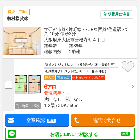
賃貸一戸建て
初期費用に注目
南村様貸家
学研都市線<片町線>・JR東西線/住道駅 バ
ス:10分:停歩3分
大阪府東大阪市善根寺町４丁目
築年数
築39年
建物階数
2階建
家賃クレジット払い可（※保証会社利用等条件有）
初期費用クレジット払い可（※一部条件有）
即入居
写真充実
無料オンライン相談可
6
万円
管理費等：--
敷
なし
礼
なし
1-2階
3DK
56㎡
画像 : 23枚
空室確認
電話で問合せ
無料
お店にLINEで相談する
無料