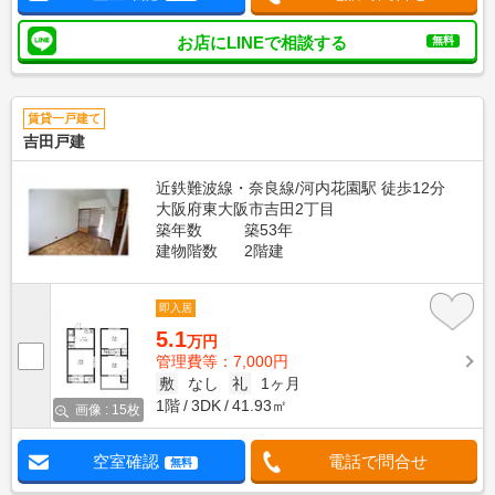
お店にLINEで相談する
無料
賃貸一戸建て
吉田戸建
近鉄難波線・奈良線/河内花園駅 徒歩12分
大阪府東大阪市吉田2丁目
築年数
築53年
建物階数
2階建
即入居
5.1
万円
管理費等：7,000円
敷
なし
礼
1ヶ月
1階
3DK
41.93㎡
画像 : 15枚
空室確認
電話で問合せ
無料