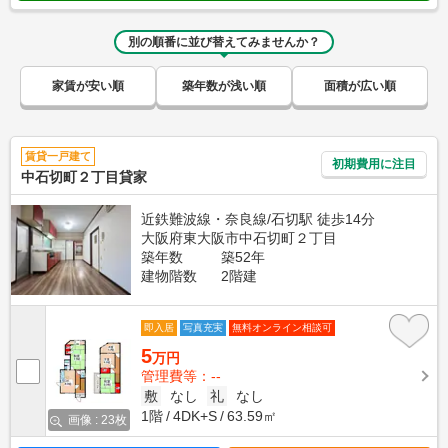
別の順番に並び替えてみませんか？
家賃が安い順
築年数が浅い順
面積が広い順
賃貸一戸建て
初期費用に注目
中石切町２丁目貸家
近鉄難波線・奈良線/石切駅 徒歩14分
大阪府東大阪市中石切町２丁目
築年数
築52年
建物階数
2階建
即入居
写真充実
無料オンライン相談可
5
万円
管理費等：--
敷
なし
礼
なし
1階
4DK+S
63.59㎡
画像 : 23枚