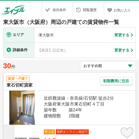
保存条件
閲覧履歴
お気に入り
東大阪市（大阪府）周辺の戸建ての賃貸物件一覧
エリア
-
東大阪市
変更する
詳細条件
【家賃】設定無し
変更する
30
件
賃貸一戸建て
初期費用に注目
東石切町貸家
近鉄難波線・奈良線/石切駅 徒歩2分
大阪府東大阪市東石切町４丁目
築年数
築24年
建物階数
2階建
即入居
無料オンライン相談可