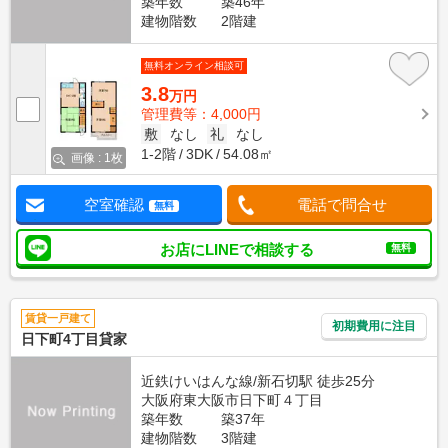
築年数
築46年
建物階数
2階建
無料オンライン相談可
3.8
万円
管理費等：4,000円
敷
なし
礼
なし
1-2階
3DK
54.08㎡
画像 : 1枚
空室確認
電話で問合せ
無料
お店にLINEで相談する
無料
賃貸一戸建て
初期費用に注目
日下町4丁目貸家
近鉄けいはんな線/新石切駅 徒歩25分
大阪府東大阪市日下町４丁目
築年数
築37年
建物階数
3階建