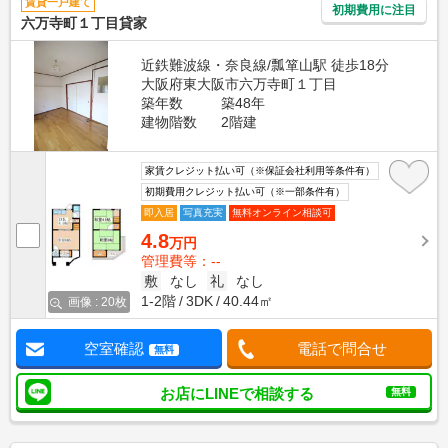
賃貸一戸建て
初期費用に注目
六万寺町１丁目貸家
近鉄難波線・奈良線/瓢箪山駅 徒歩18分
大阪府東大阪市六万寺町１丁目
築年数
築48年
建物階数
2階建
家賃クレジット払い可（※保証会社利用等条件有）
初期費用クレジット払い可（※一部条件有）
即入居
写真充実
無料オンライン相談可
4.8
万円
管理費等：--
敷
なし
礼
なし
1-2階
3DK
40.44㎡
画像 : 20枚
空室確認
電話で問合せ
無料
お店にLINEで相談する
無料