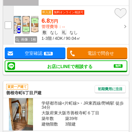
即入居
無料オンライン相談可
6.8
万円
管理費等：--
敷
なし
礼
なし
1-3階
4DK
90.04㎡
画像 : 1枚
空室確認
電話で問合せ
無料
お店にLINEで相談する
無料
賃貸一戸建て
初期費用に注目
善根寺町6丁目戸建
学研都市線<片町線>・JR東西線/野崎駅 徒歩
34分
大阪府東大阪市善根寺町６丁目
築年数
築39年
建物階数
3階建