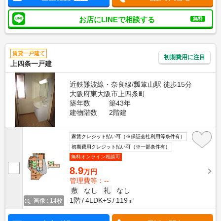
お店にLINEで相談する
無料
賃貸一戸建て
初期費用に注目
上四条一戸建
近鉄難波線・奈良線/瓢箪山駅 徒歩15分
大阪府東大阪市上四条町
築年数
築43年
建物階数
2階建
家賃クレジット払い可（※保証会社利用等条件有）
初期費用クレジット払い可（※一部条件有）
無料オンライン相談可
8.9
万円
管理費等：--
敷
なし
礼
なし
1階
4LDK+S
119㎡
画像 : 14枚