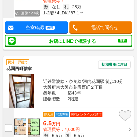
管理費等：--
敷
なし
礼
28万
1-2階
4LDK
87.1㎡
画像 : 23枚
空室確認
電話で問合せ
無料
お店にLINEで相談する
無料
賃貸一戸建て
初期費用に注目
花園西町借家
近鉄難波線・奈良線/河内花園駅 徒歩10分
大阪府東大阪市花園西町２丁目
築年数
築43年
建物階数
2階建
即入居
写真充実
無料オンライン相談可
6.5
万円
管理費等：4,000円
敷
6.5万
礼
6.5万