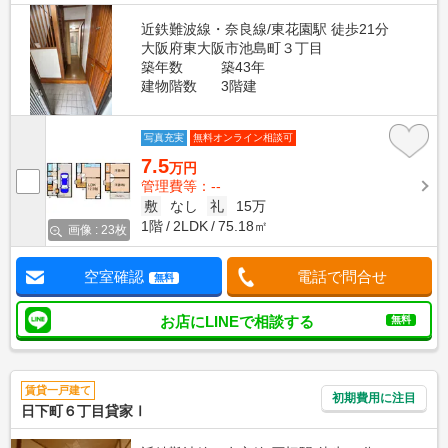
近鉄難波線・奈良線/東花園駅 徒歩21分
大阪府東大阪市池島町３丁目
築年数
築43年
建物階数
3階建
写真充実
無料オンライン相談可
7.5
万円
管理費等：--
敷
なし
礼
15万
1階
2LDK
75.18㎡
画像 : 23枚
空室確認
電話で問合せ
無料
お店にLINEで相談する
無料
賃貸一戸建て
初期費用に注目
日下町６丁目貸家Ⅰ