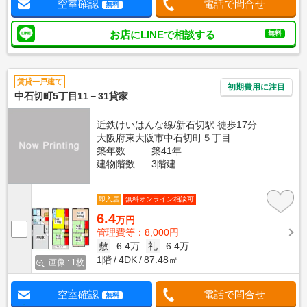
空室確認
電話で問合せ
無料
お店にLINEで相談する
無料
賃貸一戸建て
初期費用に注目
中石切町5丁目11－31貸家
近鉄けいはんな線/新石切駅 徒歩17分
大阪府東大阪市中石切町５丁目
築年数
築41年
建物階数
3階建
即入居
無料オンライン相談可
6.4
万円
管理費等：8,000円
敷
6.4万
礼
6.4万
1階
4DK
87.48㎡
画像 : 1枚
空室確認
電話で問合せ
無料