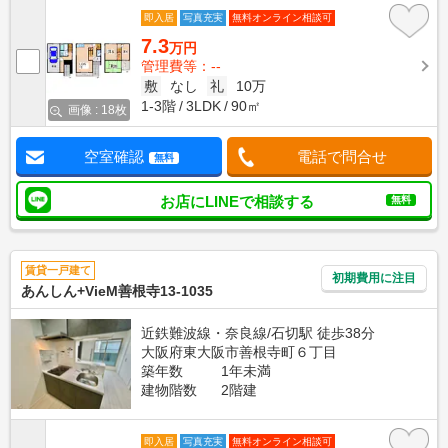
即入居
写真充実
無料オンライン相談可
7.3
万円
管理費等：--
敷
なし
礼
10万
1-3階
3LDK
90㎡
画像 : 18枚
空室確認
電話で問合せ
無料
お店にLINEで相談する
無料
賃貸一戸建て
初期費用に注目
あんしん+VieM善根寺13-1035
近鉄難波線・奈良線/石切駅 徒歩38分
大阪府東大阪市善根寺町６丁目
築年数
1年未満
建物階数
2階建
即入居
写真充実
無料オンライン相談可