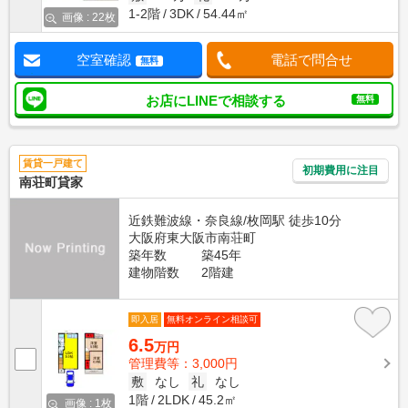
1-2階
3DK
54.44㎡
画像 : 22枚
空室確認
電話で問合せ
無料
お店にLINEで相談する
無料
賃貸一戸建て
初期費用に注目
南荘町貸家
近鉄難波線・奈良線/枚岡駅 徒歩10分
大阪府東大阪市南荘町
築年数
築45年
建物階数
2階建
即入居
無料オンライン相談可
6.5
万円
管理費等：3,000円
敷
なし
礼
なし
1階
2LDK
45.2㎡
画像 : 1枚