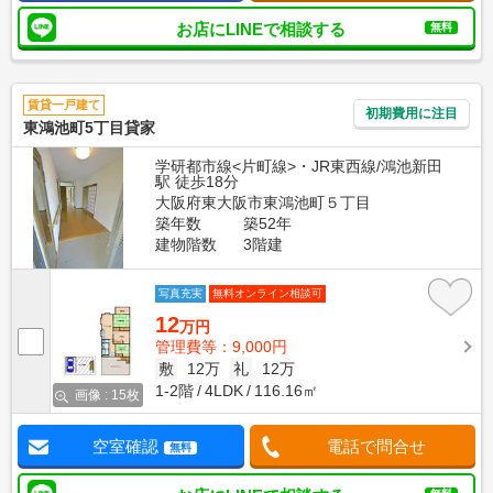
お店にLINEで相談する
無料
賃貸一戸建て
初期費用に注目
東鴻池町5丁目貸家
学研都市線<片町線>・JR東西線/鴻池新田
駅 徒歩18分
大阪府東大阪市東鴻池町５丁目
築年数
築52年
建物階数
3階建
写真充実
無料オンライン相談可
12
万円
管理費等：9,000円
敷
12万
礼
12万
1-2階
4LDK
116.16㎡
画像 : 15枚
空室確認
電話で問合せ
無料