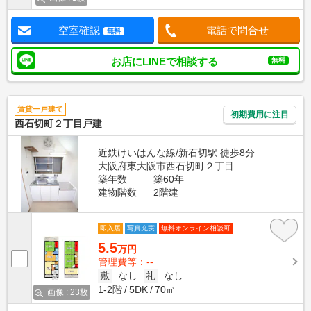
空室確認
電話で問合せ
無料
お店にLINEで相談する
無料
賃貸一戸建て
初期費用に注目
西石切町２丁目戸建
近鉄けいはんな線/新石切駅 徒歩8分
大阪府東大阪市西石切町２丁目
築年数
築60年
建物階数
2階建
即入居
写真充実
無料オンライン相談可
5.5
万円
管理費等：--
敷
なし
礼
なし
1-2階
5DK
70㎡
画像 : 23枚