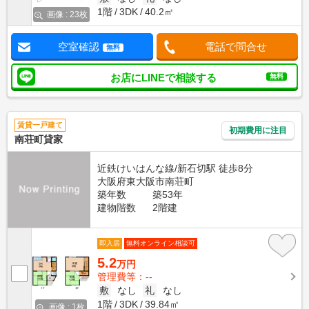
1階
3DK
40.2㎡
画像 : 23枚
空室確認
電話で問合せ
無料
お店にLINEで相談する
無料
賃貸一戸建て
初期費用に注目
南荘町貸家
近鉄けいはんな線/新石切駅 徒歩8分
大阪府東大阪市南荘町
築年数
築53年
建物階数
2階建
即入居
無料オンライン相談可
5.2
万円
管理費等：--
敷
なし
礼
なし
1階
3DK
39.84㎡
画像 : 1枚