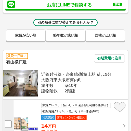
お店にLINEで相談する
無料
別の順番に並び替えてみませんか？
家賃が安い順
築年数が浅い順
面積が広い順
賃貸一戸建て
初期費用に注目
有山様戸建
近鉄難波線・奈良線/瓢箪山駅 徒歩9分
大阪府東大阪市河内町
築年数
築10年
建物階数
2階建
家賃クレジット払い可（※保証会社利用等条件有）
初期費用クレジット払い可（※一部条件有）
写真充実
無料オンライン相談可
14
万円