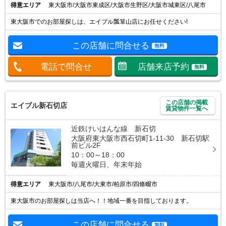
得意エリア
東大阪市/大阪市東成区/大阪市生野区/大阪市城東区/八尾市
東大阪市でのお部屋探しは、エイブル瓢箪山店にお任せください!
この店舗に問合せる
無料
電話で問合せ
店舗来店予約
無料
この店舗の掲載
エイブル新石切店
賃貸物件一覧へ
近鉄けいはんな線 新石切
大阪府東大阪市西石切町1-11-30 新石切駅
前ビル2F
10：00～18：00
毎週火曜日、年末年始
得意エリア
東大阪市/八尾市/大東市/柏原市/四條畷市
東大阪市のお部屋探しは当店へ！！地域一番を目指しております。
この店舗に問合せる
無料