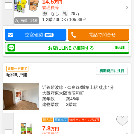
14.5
万円
管理費等：--
敷
なし
礼
29万
1-2階
3LDK
105.38㎡
画像 : 14枚
空室確認
電話で問合せ
無料
お店にLINEで相談する
無料
賃貸一戸建て
初期費用に注目
昭和町戸建
近鉄難波線・奈良線/瓢箪山駅 徒歩4分
大阪府東大阪市昭和町
築年数
築48年
建物階数
2階建
即入居
写真充実
無料オンライン相談可
7.8
万円