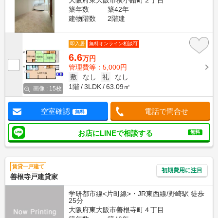
大阪府東大阪市横小路町２丁目
築年数
築42年
建物階数
2階建
即入居
無料オンライン相談可
6.6
万円
管理費等：5,000円
敷
なし
礼
なし
1階
3LDK
63.09㎡
画像 : 15枚
空室確認
電話で問合せ
無料
お店にLINEで相談する
無料
賃貸一戸建て
初期費用に注目
善根寺戸建貸家
学研都市線<片町線>・JR東西線/野崎駅 徒歩
25分
大阪府東大阪市善根寺町４丁目