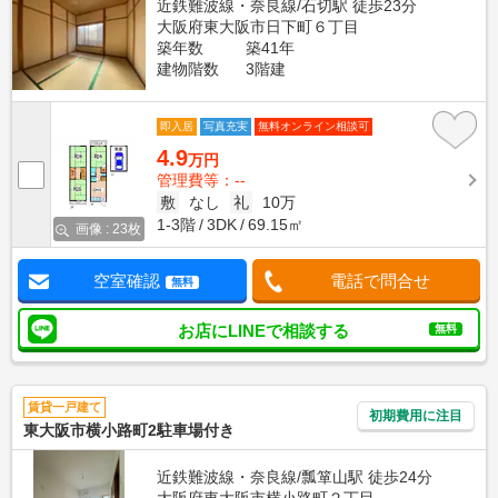
近鉄難波線・奈良線/石切駅 徒歩23分
大阪府東大阪市日下町６丁目
築年数
築41年
建物階数
3階建
即入居
写真充実
無料オンライン相談可
4.9
万円
管理費等：--
敷
なし
礼
10万
1-3階
3DK
69.15㎡
画像 : 23枚
空室確認
電話で問合せ
無料
お店にLINEで相談する
無料
賃貸一戸建て
初期費用に注目
東大阪市横小路町2駐車場付き
近鉄難波線・奈良線/瓢箪山駅 徒歩24分