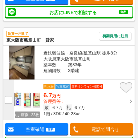
お店にLINEで相談する
無料
賃貸一戸建て
初期費用に注目
東大阪市瓢箪山町 貸家
近鉄難波線・奈良線/瓢箪山駅 徒歩8分
大阪府東大阪市瓢箪山町
築年数
築33年
建物階数
3階建
即入居
写真充実
無料オンライン相談可
6.7
万円
管理費等：--
敷
6.7万
礼
6.7万
1階
3DK
40.28㎡
画像 : 23枚
空室確認
電話で問合せ
無料