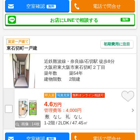
空室確認
電話で問合せ
無料
お店にLINEで相談する
無料
賃貸一戸建て
初期費用に注目
東石切町一戸建
近鉄難波線・奈良線/石切駅 徒歩8分
大阪府東大阪市東石切町２丁目
築年数
築54年
建物階数
2階建
即入居
写真充実
無料オンライン相談可
4.6
万円
管理費等：4,000円
敷
なし
礼
なし
1-2階
2LDK
47.45㎡
画像 : 14枚
空室確認
電話で問合せ
無料