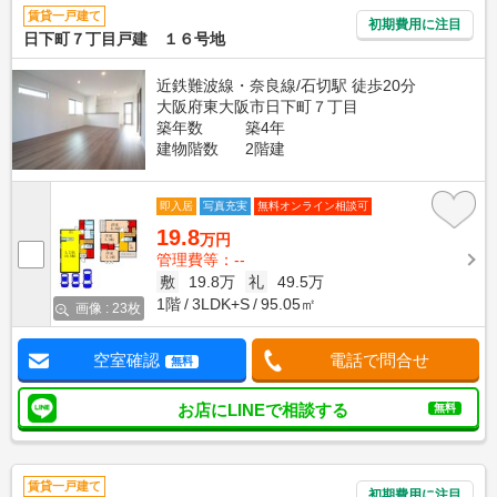
賃貸一戸建て
初期費用に注目
日下町７丁目戸建 １６号地
近鉄難波線・奈良線/石切駅 徒歩20分
大阪府東大阪市日下町７丁目
築年数
築4年
建物階数
2階建
即入居
写真充実
無料オンライン相談可
19.8
万円
管理費等：--
敷
19.8万
礼
49.5万
1階
3LDK+S
95.05㎡
画像 : 23枚
空室確認
電話で問合せ
無料
お店にLINEで相談する
無料
賃貸一戸建て
初期費用に注目