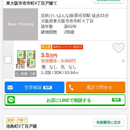
東大阪市布市町4丁目戸建て
近鉄けいはんな線/新石切駅 徒歩21分
大阪府東大阪市布市町４丁目
築年数
築52年
建物階数
2階建
即入居
無料オンライン相談可
3.5
万円
管理費等：9,000円
敷
なし
礼
なし
1-2階
3DK
53.64㎡
画像 : 1枚
空室確認
電話で問合せ
無料
お店にLINEで相談する
無料
賃貸一戸建て
初期費用に注目
池島町3丁目戸建