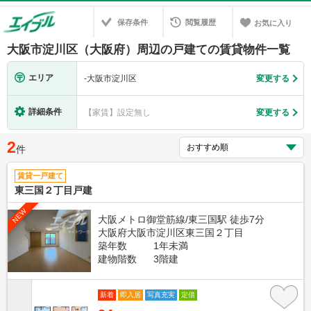
保存条件
閲覧履歴
お気に入り
大阪市淀川区（大阪府）周辺の戸建ての賃貸物件一覧
エリア
-
大阪市淀川区
変更する
詳細条件
【家賃】設定無し
変更する
2
件
賃貸一戸建て
東三国２丁目戸建
NEW
大阪メトロ御堂筋線/東三国駅 徒歩7分
大阪府大阪市淀川区東三国２丁目
築年数
1年未満
建物階数
3階建
新着
即入居
写真充実
定借