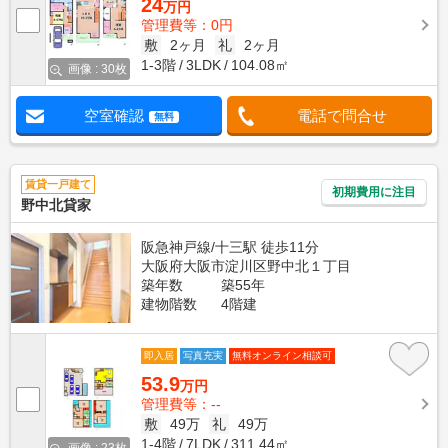
24
万円
管理費等：0円
敷
2ヶ月
礼
2ヶ月
1-3階
3LDK
104.08㎡
画像 : 30枚
空室確認
電話で問合せ
無料
賃貸一戸建て
初期費用に注目
野中北貸家
阪急神戸線/十三駅 徒歩11分
大阪府大阪市淀川区野中北１丁目
築年数
築55年
建物階数
4階建
即入居
写真充実
無料オンライン相談可
53.9
万円
管理費等：--
敷
49万
礼
49万
1-4階
7LDK
311.44㎡