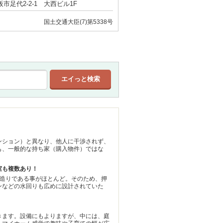
市足代2-2-1 大西ビル1F
国土交通大臣(7)第5338号
ンション）と異なり、他人に干渉されず、
も、一般的な持ち家（購入物件）ではな
室も複数あり！
た造りである事がほとんど。そのため、押
ンなどの水回りも広めに設計されていた
きます。設備にもよりますが、中には、庭