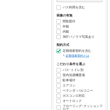
バス利用を含む
画像の有無
間取図付
外観
内観
360°パノラマ写真あり
契約方式
定期借家契約を含む
定期借家契約とは
こだわり条件を選ぶ
バス･トイレ別
室内洗濯機置場
駐車場付
エアコン
ベランダ･バルコニー
ガスコンロ対応
オートロック
フローリング･クッションフ
ロア