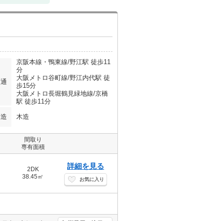
京阪本線・鴨東線/野江駅 徒歩11
分
大阪メトロ谷町線/野江内代駅 徒
交通
歩15分
大阪メトロ長堀鶴見緑地線/京橋
駅 徒歩11分
構造
木造
間取り
専有面積
詳細を見る
2DK
38.45㎡
お気に入り