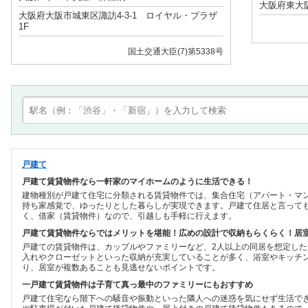
大阪府東大阪
大阪府大阪市城東区諏訪4-3-1 ロイヤル・プラザ
1F
国土交通大臣(7)第5338号
戸建て
戸建て賃貸物件なら一軒家のマイホームのように生活できる！
建物種別が戸建て住宅に分類される賃貸物件では、集合住宅（アパート・マ
持ち家感覚で、ゆったりとした暮らしが実現できます。戸建て住居と言って
く、借家（賃貸物件）なので、引越しも手軽に行えます。
戸建て賃貸物件ならではメリットを堪能！広めの設計で収納もらくらく！居
戸建ての賃貸物件は、カップルやファミリーなど、2人以上の同居を想定し
入れやクローゼットといった収納が充実していることが多く、浴室やキッチ
り、居室が複数あることも見逃せないポイントです。
一戸建て賃貸物件は子育て真っ最中のファミリーにもおすすめ
戸建て住宅なら階下への騒音や振動といった隣人への迷惑を気にせず生活で