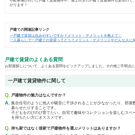
や駐車場が付いた戸建て賃貸物件や、屋上付きの戸建て賃貸物件もあるので
がります！
戸建ての関連記事リンク
一戸建て賃貸は住みやすいですか？メリット・デメリットを教えて！
一人暮らしで一戸建ての賃貸ってどう？メリット・デメリットやどんな人に
戸建て賃貸のよくある質問
お部屋探しについて、よくある質問をピックアップしました。その他ご不明点に
一戸建て賃貸物件に関して
Q.
戸建物件の魅力はなんですか？
A.
集合住宅のように他人や騒音に干渉されることが少なかったり、部屋
暮らせたりすることです。
子どもをのびのび育てたい、自宅で趣味やコレクションを楽しむスペ
を持ちたい方にオススメです。
Q.
持ち家ではなく借家で戸建物件を選ぶメリットはありますか？