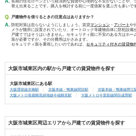
A.
長期の住宅ローンという経済的な負債や心理的な不安がないことや、
替え出来ることです。購入を検討する前に一度借家を選ぶ方も多いで
Q.
戸建物件を借りるときの注意点はありますか？
A.
防犯対策は怠らないようにしましょう。賃貸
マンション
・
アパート
や
メラが随所に設置されていたり、オートロック等建物自体に防犯設備
戸建てではそうはいきません。セキュリティ面に不安のある方はホー
策が必要ですが、その分費用はかさみます。
セキュリティ面を重視したいのであれば、
セキュリティ付きの賃貸物
大阪市城東区内の駅から戸建ての賃貸物件を探す
大阪市城東区にある駅
大阪環状線京橋駅
京阪本線・鴨東線関目駅
京阪本線・鴨東線野江
大阪メトロ長堀鶴見緑地線今福鶴見駅
大阪メトロ今里筋線関目成育駅
大阪市城東区周辺エリアから戸建ての賃貸物件を探す