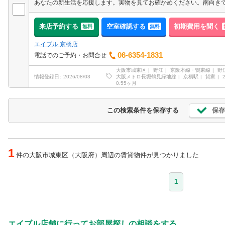
来店予約する
空室確認する
初期費用を聞く
無料
無料
エイブル 京橋店
06-6354-1831
電話でのご予約・お問合せ
大阪市城東区
野江
京阪本線・鴨東線
野
大阪メトロ長堀鶴見緑地線
京橋駅
貸家
情報登録日
2026/08/03
0.55ヶ月
保存
この検索条件を保存する
1
件の大阪市城東区（大阪府）周辺の賃貸物件が見つかりました
1
エイブル店舗に行ってお部屋探しの相談をする