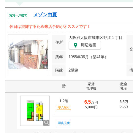
メゾン由夏
賃貸一戸建て
休日は混雑するため来店予約がオススメです！
大阪府大阪市城東区野江１丁目
住所
周辺地図
築年
1985年06月（築41年）
階建
2階建
家賃
敷金
階
管理費
礼金
1-2階
6.5
6.5万
万円
6.5万
5,000円
即入居可
写真充実