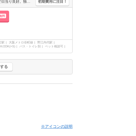
あなたの新生活を応援します。実物を見てお確かめください。南向きで日当り良好。独立洗面台が便利。室内ペットと一緒に暮らしたいあなたへ。ちょっと広めのお部屋をお探しのあなたへ。
初期費用に注目！
無料
江駅
大阪メトロ谷町線
野江内代駅
2K/2DK(+S)
バス・トイレ別
ペット相談可
する
※アイコンの説明