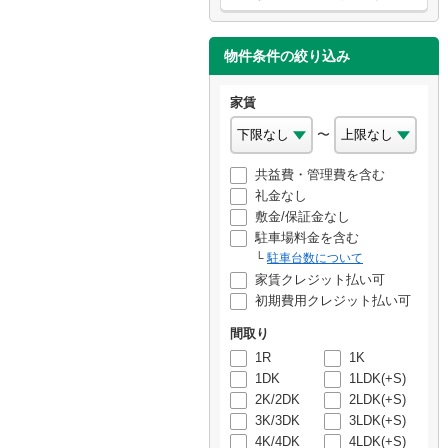
物件条件の絞り込み
家賃
〜
共益費・管理費を含む
礼金なし
敷金/保証金なし
駐車場料金を含む
駐車台数について
家賃クレジット払い可
初期費用クレジット払い可
間取り
1R
1K
1DK
1LDK(+S)
2K/2DK
2LDK(+S)
3K/3DK
3LDK(+S)
4K/4DK
4LDK(+S)