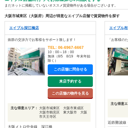
まだネットに掲載していないオススメ賃貸物件がある場合がございます。
大阪市城東区（大阪府）周辺が得意なエイブル店舗で賃貸物件を探す
エイブル深江橋店
エイブル布
抜群の交渉力でお客様をサポート致します！
「お客様のた
TEL: 06-6967-6667
10：00～18：00
無休（8/5 8/19 年末年始
除く）
この店舗に問合せる
来店予約する
この店舗の物件を見る
主な得意エ
主な得意エリア：
大阪市城東区 大阪市東成区
大阪市鶴見区 東大阪市 大阪
市天王寺区
近鉄難波線
大阪メトロ中央線 深江橋