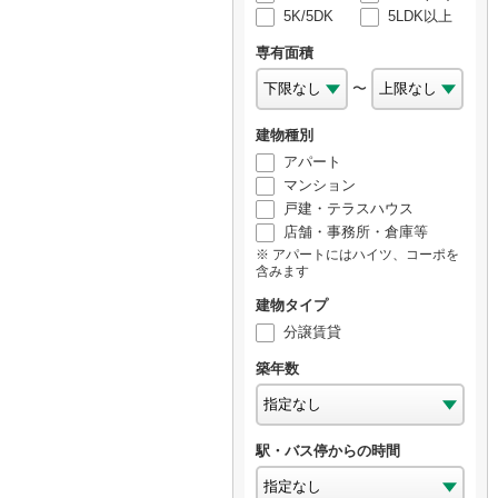
5K/5DK
5LDK以上
専有面積
〜
建物種別
アパート
マンション
戸建・テラスハウス
店舗・事務所・倉庫等
アパートにはハイツ、コーポを
含みます
建物タイプ
分譲賃貸
築年数
駅・バス停からの時間