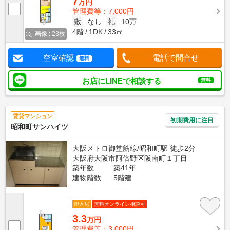
7
万円
管理費等：7,000円
敷
なし
礼
10万
4階
1DK
33㎡
画像 : 23枚
空室確認
電話で問合せ
無料
お店にLINEで相談する
無料
賃貸マンション
初期費用に注目
昭和町サンハイツ
大阪メトロ御堂筋線/昭和町駅 徒歩2分
大阪府大阪市阿倍野区阪南町１丁目
築年数
築41年
建物階数
5階建
即入居
無料オンライン相談可
3.3
万円
管理費等：3,000円