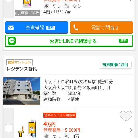
敷
なし
礼
なし
4階
1R
17㎡
画像 : 10枚
空室確認
電話で問合せ
無料
お店にLINEで相談する
無料
賃貸マンション
初期費用に注目
レジデンス苗代
大阪メトロ谷町線/文の里駅 徒歩2分
大阪府大阪市阿倍野区阪南町1丁目
築年数
築37年
建物階数
4階建
無料オンライン相談可
4
万円
管理費等：5,000円
敷
なし
礼
4万