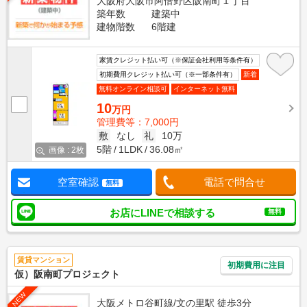
大阪府大阪市阿倍野区阪南町１丁目
築年数
建築中
建物階数
6階建
家賃クレジット払い可（※保証会社利用等条件有）
初期費用クレジット払い可（※一部条件有）
新着
無料オンライン相談可
インターネット無料
10
万円
管理費等：7,000円
敷
なし
礼
10万
5階
1LDK
36.08㎡
画像 : 2枚
空室確認
電話で問合せ
無料
お店にLINEで相談する
無料
賃貸マンション
初期費用に注目
仮）阪南町プロジェクト
NEW
大阪メトロ谷町線/文の里駅 徒歩3分