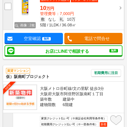
10
万円
管理費等：7,000円
敷
なし
礼
10万
5階
1LDK
36.08㎡
画像 : 2枚
空室確認
電話で問合せ
無料
お店にLINEで相談する
無料
賃貸マンション
初期費用に注目
仮）阪南町プロジェクト
NEW
大阪メトロ谷町線/文の里駅 徒歩3分
大阪府大阪市阿倍野区阪南町１丁目
築年数
建築中
建物階数
6階建
家賃クレジット払い可（※保証会社利用等条件有）
初期費用クレジット払い可（※一部条件有）
新着