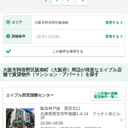
1
エリア
大阪市阿倍野区阪南町
変更する
詳細条件
【家賃】設定無し
変更する
この条件を保存する
大阪市阿倍野区阪南町（大阪府）
周辺が得意なエイブル店
舗で賃貸物件（マンション・アパート）を探す
この店舗の掲載
エイブル西宮国際センター
賃貸物件一覧へ
阪急神戸線 西宮北口
兵庫県西宮市甲風園1-4-14 フゥオト辰ビル
3F
10:00~18:00