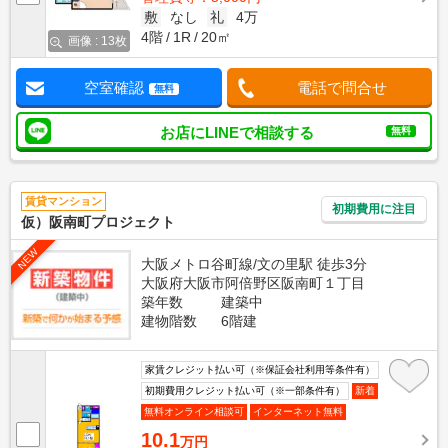
敷
なし
礼
4万
4階
1R
20㎡
画像 : 13枚
空室確認
電話で問合せ
無料
お店にLINEで相談する
無料
賃貸マンション
初期費用に注目
仮）阪南町プロジェクト
NEW
大阪メトロ谷町線/文の里駅 徒歩3分
大阪府大阪市阿倍野区阪南町１丁目
築年数
建築中
建物階数
6階建
家賃クレジット払い可（※保証会社利用等条件有）
初期費用クレジット払い可（※一部条件有）
新着
無料オンライン相談可
インターネット無料
10.1
万円