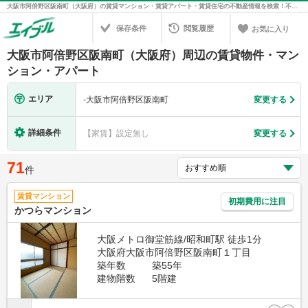
大阪市阿倍野区阪南町（大阪府）の賃貸マンション・賃貸アパート・賃貸住宅の不動産情報を検索！不動産賃貸の物件探しは、お部屋探しのエイブル
保存条件
閲覧履歴
お気に入り
大阪市阿倍野区阪南町（大阪府）周辺の賃貸物件・マン
ション・アパート
エリア
-
大阪市阿倍野区阪南町
変更する
詳細条件
【家賃】設定無し
変更する
71
件
賃貸マンション
初期費用に注目
かつらマンション
大阪メトロ御堂筋線/昭和町駅 徒歩1分
大阪府大阪市阿倍野区阪南町１丁目
築年数
築55年
建物階数
5階建