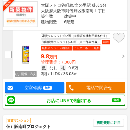
NEW
大阪メトロ谷町線/文の里駅 徒歩3分
大阪府大阪市阿倍野区阪南町１丁目
築年数
建築中
建物階数
6階建
家賃クレジット払い可（※保証会社利用等条件有）
初期費用クレジット払い可（※一部条件有）
新着
無料オンライン相談可
インターネット無料
9.8
万円
管理費等：7,000円
敷
なし
礼
9.8万
3階
1LDK
36.08㎡
画像 : 2枚
空室確認
電話で問合せ
無料
お店にLINEで相談する
無料
賃貸マンション
初期費用に注目
仮）阪南町プロジェクト