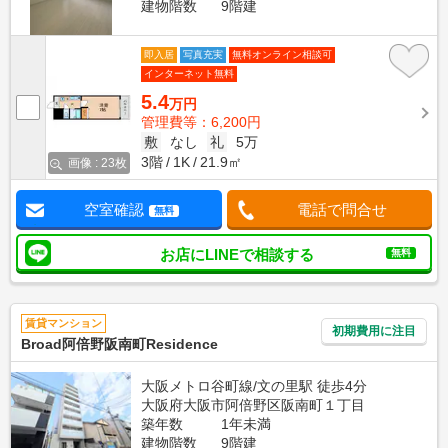
建物階数
9階建
即入居
写真充実
無料オンライン相談可
インターネット無料
5.4
万円
管理費等：6,200円
敷
なし
礼
5万
3階
1K
21.9㎡
画像 : 23枚
空室確認
電話で問合せ
無料
お店にLINEで相談する
無料
賃貸マンション
初期費用に注目
Broad阿倍野阪南町Residence
大阪メトロ谷町線/文の里駅 徒歩4分
大阪府大阪市阿倍野区阪南町１丁目
築年数
1年未満
建物階数
9階建