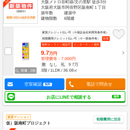
NEW
大阪メトロ谷町線/文の里駅 徒歩3分
大阪府大阪市阿倍野区阪南町１丁目
築年数
建築中
建物階数
6階建
家賃クレジット払い可（※保証会社利用等条件有）
初期費用クレジット払い可（※一部条件有）
新着
無料オンライン相談可
インターネット無料
9.7
万円
管理費等：7,000円
敷
なし
礼
9.7万
3階
1LDK
36.08㎡
画像 : 2枚
空室確認
電話で問合せ
無料
お店にLINEで相談する
無料
賃貸マンション
初期費用に注目
仮）阪南町プロジェクト