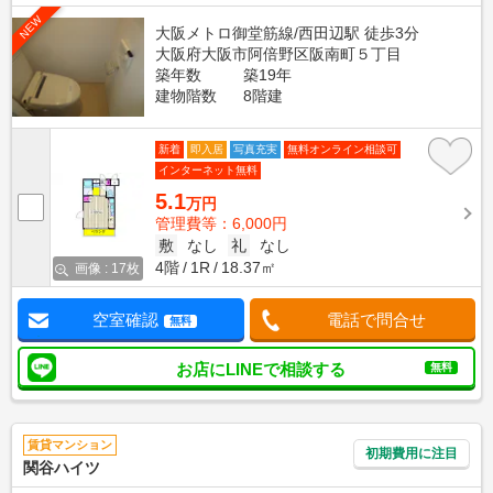
NEW
大阪メトロ御堂筋線/西田辺駅 徒歩3分
大阪府大阪市阿倍野区阪南町５丁目
築年数
築19年
建物階数
8階建
新着
即入居
写真充実
無料オンライン相談可
インターネット無料
5.1
万円
管理費等：6,000円
敷
なし
礼
なし
4階
1R
18.37㎡
画像 : 17枚
空室確認
電話で問合せ
無料
お店にLINEで相談する
無料
賃貸マンション
初期費用に注目
関谷ハイツ