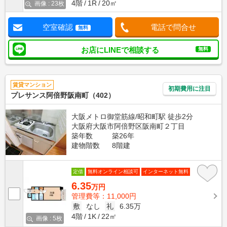
4階
1R
20㎡
画像 : 23枚
空室確認
電話で問合せ
無料
お店にLINEで相談する
無料
賃貸マンション
初期費用に注目
プレサンス阿倍野阪南町（402）
大阪メトロ御堂筋線/昭和町駅 徒歩2分
大阪府大阪市阿倍野区阪南町２丁目
築年数
築26年
建物階数
8階建
定借
無料オンライン相談可
インターネット無料
6.35
万円
管理費等：11,000円
敷
なし
礼
6.35万
4階
1K
22㎡
画像 : 5枚