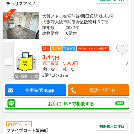
チュリスアベノ
NEW
大阪メトロ御堂筋線/西田辺駅 徒歩3分
大阪府大阪市阿倍野区阪南町５丁目
築年数
築32年
建物階数
6階建
新着
即入居
写真充実
無料オンライン相談可
3.4
万円
管理費等：5,000円
敷
なし
礼
なし
2階
1R
17㎡
画像 : 23枚
空室確認
電話で問合せ
無料
お店にLINEで相談する
無料
賃貸マンション
初期費用に注目
ファイブコート阪南町