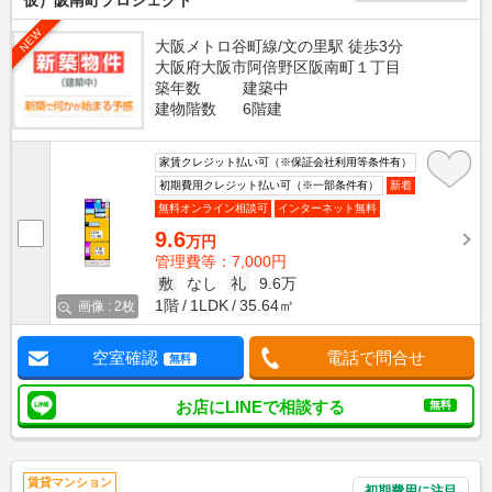
仮）阪南町プロジェクト
NEW
大阪メトロ谷町線/文の里駅 徒歩3分
大阪府大阪市阿倍野区阪南町１丁目
築年数
建築中
建物階数
6階建
家賃クレジット払い可（※保証会社利用等条件有）
初期費用クレジット払い可（※一部条件有）
新着
無料オンライン相談可
インターネット無料
9.6
万円
管理費等：7,000円
敷
なし
礼
9.6万
1階
1LDK
35.64㎡
画像 : 2枚
空室確認
電話で問合せ
無料
お店にLINEで相談する
無料
賃貸マンション
初期費用に注目