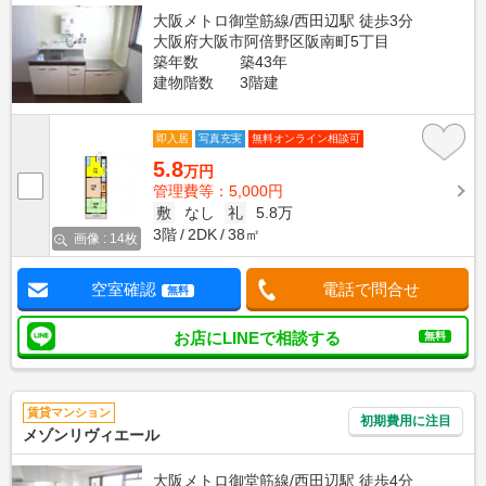
大阪メトロ御堂筋線/西田辺駅 徒歩3分
大阪府大阪市阿倍野区阪南町5丁目
築年数
築43年
建物階数
3階建
即入居
写真充実
無料オンライン相談可
5.8
万円
管理費等：5,000円
敷
なし
礼
5.8万
3階
2DK
38㎡
画像 : 14枚
空室確認
電話で問合せ
無料
お店にLINEで相談する
無料
賃貸マンション
初期費用に注目
メゾンリヴィエール
大阪メトロ御堂筋線/西田辺駅 徒歩4分