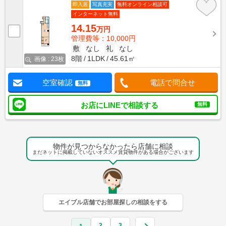
即入居
写真充実
無料オンライン相談可
インターネット無料
14.15
万円
管理費等：10,000円
敷
なし
礼
なし
8階
1LDK
45.61㎡
画像 : 23枚
空室確認
電話で問合せ
無料
お店にLINEで相談する
無料
物件が見つからなかったら店舗に相談
まだネットに掲載していないオススメ賃貸物件がある場合がございます
エイブル店舗でお部屋探しの相談をする
2
3