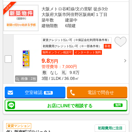
NEW
大阪メトロ谷町線/文の里駅 徒歩3分
大阪府大阪市阿倍野区阪南町１丁目
築年数
建築中
建物階数
6階建
家賃クレジット払い可（※保証会社利用等条件有）
初期費用クレジット払い可（※一部条件有）
新着
無料オンライン相談可
インターネット無料
9.8
万円
管理費等：7,000円
敷
なし
礼
9.8万
3階
1LDK
36.08㎡
画像 : 2枚
空室確認
電話で問合せ
無料
お店にLINEで相談する
無料
賃貸マンション
初期費用に注目