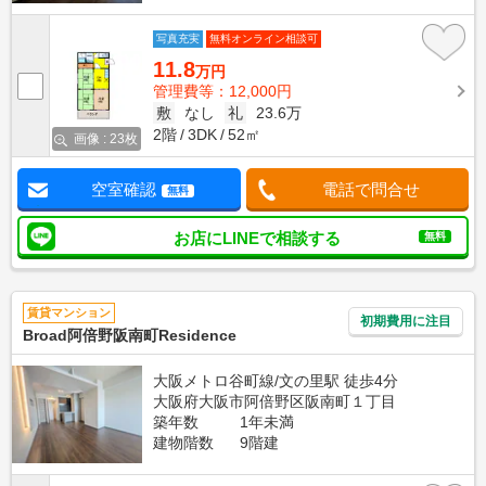
写真充実
無料オンライン相談可
11.8
万円
管理費等：12,000円
敷
なし
礼
23.6万
2階
3DK
52㎡
画像 : 23枚
空室確認
電話で問合せ
無料
お店にLINEで相談する
無料
賃貸マンション
初期費用に注目
Broad阿倍野阪南町Residence
大阪メトロ谷町線/文の里駅 徒歩4分
大阪府大阪市阿倍野区阪南町１丁目
築年数
1年未満
建物階数
9階建