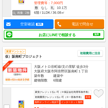
管理費等：7,000円
敷
なし
礼
10.1万
6階
1LDK
36.08㎡
画像 : 2枚
空室確認
電話で問合せ
無料
お店にLINEで相談する
無料
賃貸マンション
初期費用に注目
仮）阪南町プロジェクト
NEW
大阪メトロ谷町線/文の里駅 徒歩3分
大阪府大阪市阿倍野区阪南町１丁目
築年数
建築中
建物階数
6階建
家賃クレジット払い可（※保証会社利用等条件有）
初期費用クレジット払い可（※一部条件有）
新着
無料オンライン相談可
インターネット無料