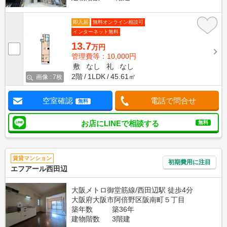
即入居
無料オンライン相談可
インターネット無料
13.7
万円
管理費等：10,000円
敷
なし
礼
なし
2階
1LDK
45.61㎡
画像 : 7枚
空室確認
電話で問合せ
無料
お店にLINEで相談する
無料
賃貸マンション
初期費用に注目
エフアール西田辺
大阪メトロ御堂筋線/西田辺駅 徒歩4分
大阪府大阪市阿倍野区阪南町５丁目
築年数
築36年
建物階数
3階建