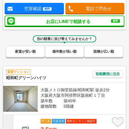
空室確認
電話で問合せ
無料
お店にLINEで相談する
無料
別の順番に並び替えてみませんか？
家賃が安い順
築年数が浅い順
面積が広い順
賃貸マンション
初期費用に注目
昭和町グリーンハイツ
大阪メトロ御堂筋線/昭和町駅 徒歩2分
大阪府大阪市阿倍野区阪南町１丁目
築年数
築40年
建物階数
5階建
即入居
写真充実
無料オンライン相談可