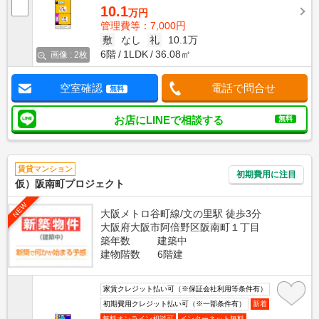
10.1
万円
管理費等：7,000円
敷
なし
礼
10.1万
6階
1LDK
36.08㎡
画像 : 2枚
空室確認
電話で問合せ
無料
お店にLINEで相談する
無料
賃貸マンション
初期費用に注目
仮）阪南町プロジェクト
NEW
大阪メトロ谷町線/文の里駅 徒歩3分
大阪府大阪市阿倍野区阪南町１丁目
築年数
建築中
建物階数
6階建
家賃クレジット払い可（※保証会社利用等条件有）
初期費用クレジット払い可（※一部条件有）
新着
無料オンライン相談可
インターネット無料