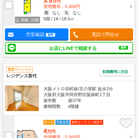
3.5
万円
管理費等：5,000円
敷
なし
礼
なし
5階
1K
18.5㎡
画像 : 23枚
空室確認
電話で問合せ
無料
お店にLINEで相談する
無料
賃貸マンション
初期費用に注目
レジデンス苗代
大阪メトロ谷町線/文の里駅 徒歩2分
大阪府大阪市阿倍野区阪南町1丁目
築年数
築37年
建物階数
4階建
即入居
写真充実
無料オンライン相談可
4
万円
管理費等：5,000円