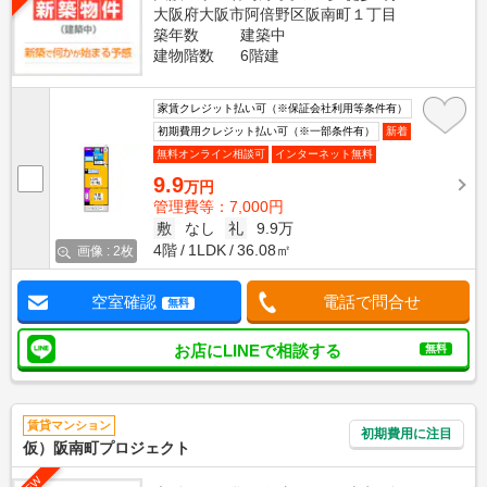
大阪府大阪市阿倍野区阪南町１丁目
築年数
建築中
建物階数
6階建
家賃クレジット払い可（※保証会社利用等条件有）
初期費用クレジット払い可（※一部条件有）
新着
無料オンライン相談可
インターネット無料
9.9
万円
管理費等：7,000円
敷
なし
礼
9.9万
4階
1LDK
36.08㎡
画像 : 2枚
空室確認
電話で問合せ
無料
お店にLINEで相談する
無料
賃貸マンション
初期費用に注目
仮）阪南町プロジェクト