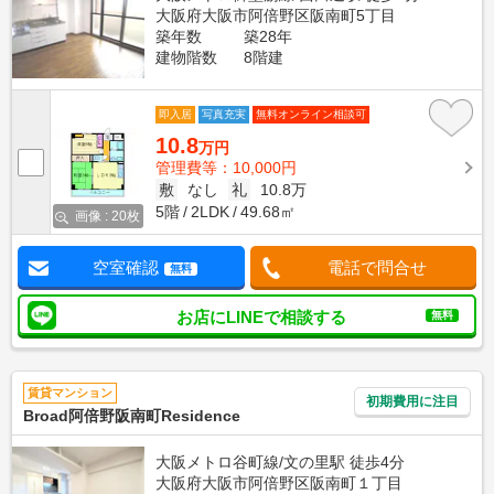
大阪府大阪市阿倍野区阪南町5丁目
築年数
築28年
建物階数
8階建
即入居
写真充実
無料オンライン相談可
10.8
万円
管理費等：10,000円
敷
なし
礼
10.8万
5階
2LDK
49.68㎡
画像 : 20枚
空室確認
電話で問合せ
無料
お店にLINEで相談する
無料
賃貸マンション
初期費用に注目
Broad阿倍野阪南町Residence
大阪メトロ谷町線/文の里駅 徒歩4分
大阪府大阪市阿倍野区阪南町１丁目