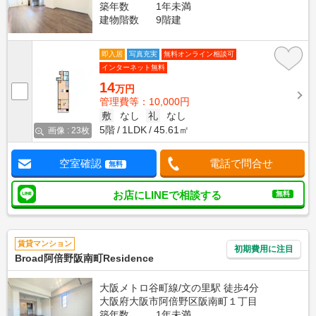
築年数
1年未満
建物階数
9階建
即入居
写真充実
無料オンライン相談可
インターネット無料
14
万円
管理費等：10,000円
敷
なし
礼
なし
5階
1LDK
45.61㎡
画像 : 23枚
空室確認
電話で問合せ
無料
お店にLINEで相談する
無料
賃貸マンション
初期費用に注目
Broad阿倍野阪南町Residence
大阪メトロ谷町線/文の里駅 徒歩4分
大阪府大阪市阿倍野区阪南町１丁目
築年数
1年未満