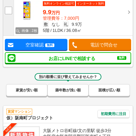
無料オンライン相談可
インターネット無料
9.9
万円
管理費等：7,000円
敷
なし
礼
9.9万
5階
1LDK
36.08㎡
画像 : 2枚
空室確認
電話で問合せ
無料
お店にLINEで相談する
無料
別の順番に並び替えてみませんか？
家賃が安い順
築年数が浅い順
面積が広い順
賃貸マンション
初期費用に注目
仮）阪南町プロジェクト
NEW
大阪メトロ谷町線/文の里駅 徒歩3分