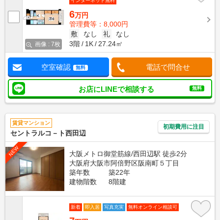
インターネット無料
6
万円
管理費等：8,000円
敷
なし
礼
なし
3階
1K
27.24㎡
画像 : 7枚
空室確認
電話で問合せ
無料
お店にLINEで相談する
無料
賃貸マンション
初期費用に注目
セントラルコ－ト西田辺
NEW
大阪メトロ御堂筋線/西田辺駅 徒歩2分
大阪府大阪市阿倍野区阪南町５丁目
築年数
築22年
建物階数
8階建
新着
即入居
写真充実
無料オンライン相談可