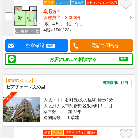
即入居
パノラマ
写真充実
無料オンライン相談可
4.5
万円
管理費等：3,000円
敷
4.5万
礼
なし
4階
1DK
23㎡
画像 : 21枚
空室確認
電話で問合せ
無料
お店にLINEで相談する
無料
賃貸マンション
初期費用に注目
ピアチェーレ文の里
NEW
大阪メトロ谷町線/文の里駅 徒歩2分
大阪府大阪市阿倍野区阪南町１丁目
築年数
築27年
建物階数
8階建
新着
即入居
無料オンライン相談可