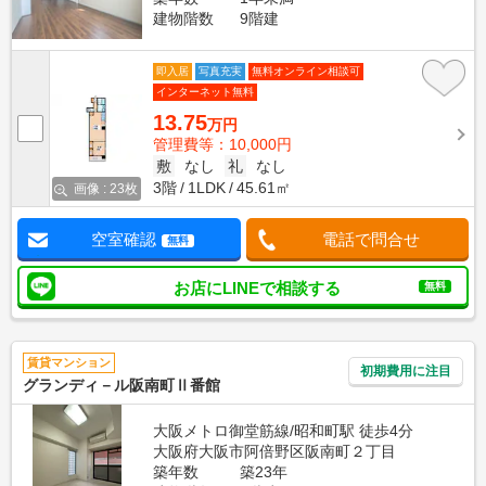
建物階数
9階建
即入居
写真充実
無料オンライン相談可
インターネット無料
13.75
万円
管理費等：10,000円
敷
なし
礼
なし
3階
1LDK
45.61㎡
画像 : 23枚
空室確認
電話で問合せ
無料
お店にLINEで相談する
無料
賃貸マンション
初期費用に注目
グランディ－ル阪南町Ⅱ番館
大阪メトロ御堂筋線/昭和町駅 徒歩4分
大阪府大阪市阿倍野区阪南町２丁目
築年数
築23年