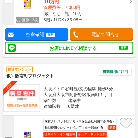
10
万円
管理費等：7,000円
敷
なし
礼
10万
6階
1LDK
36.08㎡
画像 : 2枚
空室確認
電話で問合せ
無料
お店にLINEで相談する
無料
賃貸マンション
初期費用に注目
仮）阪南町プロジェクト
NEW
大阪メトロ谷町線/文の里駅 徒歩3分
大阪府大阪市阿倍野区阪南町１丁目
築年数
建築中
建物階数
6階建
家賃クレジット払い可（※保証会社利用等条件有）
初期費用クレジット払い可（※一部条件有）
新着
無料オンライン相談可
インターネット無料