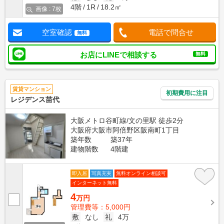
4階
1R
18.2㎡
画像 : 7枚
空室確認
電話で問合せ
無料
お店にLINEで相談する
無料
賃貸マンション
初期費用に注目
レジデンス苗代
大阪メトロ谷町線/文の里駅 徒歩2分
大阪府大阪市阿倍野区阪南町1丁目
築年数
築37年
建物階数
4階建
即入居
写真充実
無料オンライン相談可
インターネット無料
4
万円
管理費等：5,000円
敷
なし
礼
4万