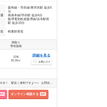
阪和線・羽衣線/東羽衣駅 徒歩5
分
交通
南海本線/羽衣駅 徒歩6分
阪堺電気軌道阪堺線/浜寺駅前
駅 徒歩10分
構造
軽量鉄骨造
間取り
専有面積
詳細を見る
1DK
30.39㎡
お気に入り
●仲介手数料は家賃の半月分＋消費税です！ 南海本線「羽衣駅」徒歩６分！ 駅近く便利ですよー♪ お問合せお待ちしております☆彡
オンライン相談する
無料
無料