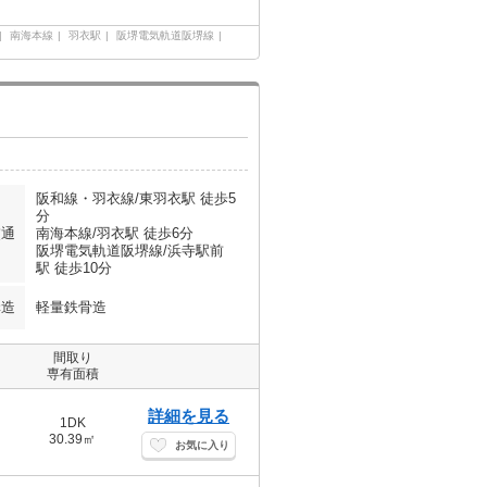
南海本線
羽衣駅
阪堺電気軌道阪堺線
阪和線・羽衣線/東羽衣駅 徒歩5
分
交通
南海本線/羽衣駅 徒歩6分
阪堺電気軌道阪堺線/浜寺駅前
駅 徒歩10分
構造
軽量鉄骨造
間取り
専有面積
詳細を見る
1DK
30.39㎡
お気に入り