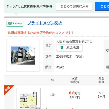
まとめてお気に入り
まと
チェックした賃貸物件(最大20件)を
ブライトメゾン羽衣
賃貸アパート
休日は混雑するため来店予約がオススメです！
大阪府高石市東羽衣3丁目
住所
周辺地図
築年
2025年02月（築浅）
階建
3階建
家賃
敷金
階
管理費
礼金
6.8
なし
万円
2階
1ヶ月
4,000円