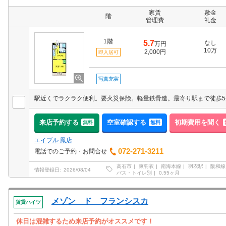
家賃
敷金
階
管理費
礼金
1階
5.7
なし
万円
10万
2,000円
即入居可
写真充実
来店予約する
空室確認する
初期費用を聞く
無料
無料
エイブル 鳳店
072-271-3211
電話でのご予約・お問合せ
高石市
東羽衣
南海本線
羽衣駅
阪和線
情報登録日
2026/08/04
バス・トイレ別
0.55ヶ月
メゾン ド フランシスカ
賃貸ハイツ
休日は混雑するため来店予約がオススメです！