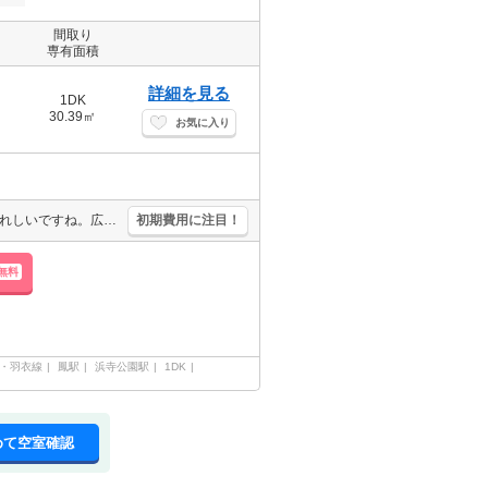
間取り
専有面積
詳細を見る
1DK
30.39㎡
お気に入り
要火災保険。最寄り駅まで徒歩5分！。この間取りでこのお家賃ってうれしいですね。広さ良し!家賃良し!周辺環境良し!。この条件は魅力ですね。初めての一人暮らしはこのお部屋から。あなたの新生活を応援します。
初期費用に注目！
無料
・羽衣線
鳳駅
浜寺公園駅
1DK
めて空室確認