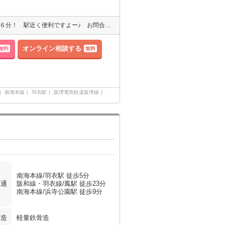
●仲介手数料は家賃の半月分＋消費税です！ 南海本線「羽衣駅」徒歩６分！ 駅近く便利ですよー♪ お問合せお待ちしております☆彡
オンライン相談する
無料
無料
南海本線
羽衣駅
阪堺電気軌道阪堺線
南海本線/羽衣駅 徒歩5分
交通
阪和線・羽衣線/鳳駅 徒歩23分
南海本線/浜寺公園駅 徒歩9分
構造
軽量鉄骨造