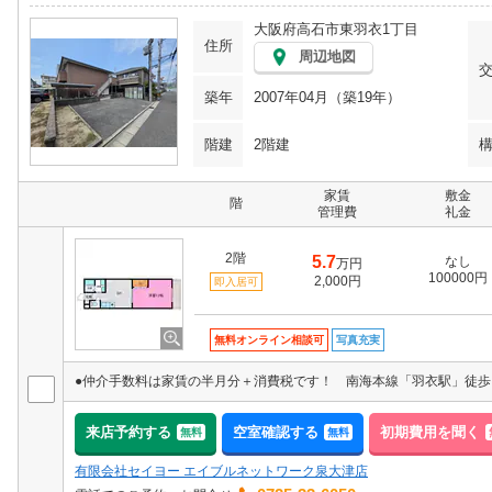
大阪府高石市東羽衣1丁目
住所
周辺地図
築年
2007年04月（築19年）
階建
2階建
家賃
敷金
階
管理費
礼金
2階
5.7
なし
万円
100000円
2,000円
即入居可
無料オンライン相談可
写真充実
来店予約する
空室確認する
初期費用を聞く
無料
無料
有限会社セイヨー エイブルネットワーク泉大津店