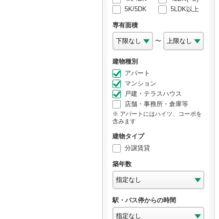
5K/5DK
5LDK以上
専有面積
〜
建物種別
アパート
マンション
戸建・テラスハウス
店舗・事務所・倉庫等
アパートにはハイツ、コーポを
含みます
建物タイプ
分譲賃貸
築年数
駅・バス停からの時間