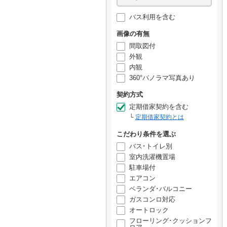
バス利用を含む
画像の有無
間取図付
外観
内観
360°パノラマ写真あり
契約方式
定期借家契約を含む
定期借家契約とは
こだわり条件を選ぶ
バス･トイレ別
室内洗濯機置場
駐車場付
エアコン
ベランダ･バルコニー
ガスコンロ対応
オートロック
フローリング･クッションフ