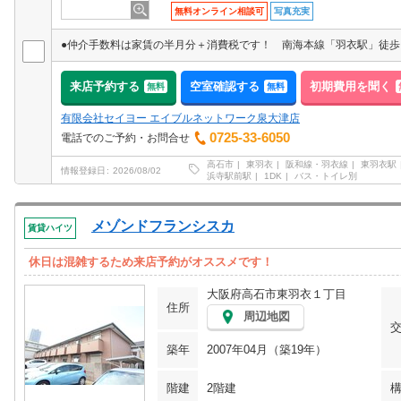
無料オンライン相談可
写真充実
来店予約する
空室確認する
初期費用を聞く
無料
無料
有限会社セイヨー エイブルネットワーク泉大津店
0725-33-6050
電話でのご予約・お問合せ
高石市
東羽衣
阪和線・羽衣線
東羽衣駅
情報登録日
2026/08/02
浜寺駅前駅
1DK
バス・トイレ別
メゾンドフランシスカ
賃貸ハイツ
休日は混雑するため来店予約がオススメです！
大阪府高石市東羽衣１丁目
住所
周辺地図
築年
2007年04月（築19年）
階建
2階建