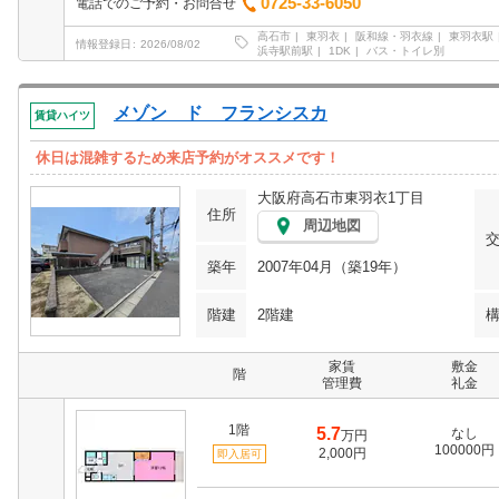
0725-33-6050
電話でのご予約・お問合せ
高石市
東羽衣
阪和線・羽衣線
東羽衣駅
情報登録日
2026/08/02
浜寺駅前駅
1DK
バス・トイレ別
メゾン ド フランシスカ
賃貸ハイツ
休日は混雑するため来店予約がオススメです！
大阪府高石市東羽衣1丁目
住所
周辺地図
築年
2007年04月（築19年）
階建
2階建
家賃
敷金
階
管理費
礼金
1階
5.7
なし
万円
100000円
2,000円
即入居可