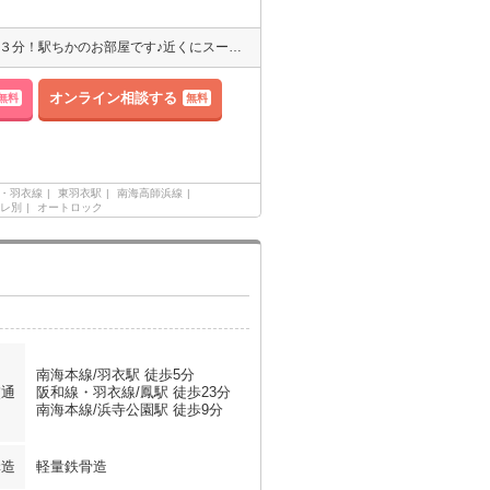
●仲介手数料は家賃の半月分＋消費税です！ 南海本線「羽衣駅」徒歩３分！駅ちかのお部屋です♪近くにスーパー・ドラッグストアがありとても便利です！ 共用部にオートロック・防犯カメラ・宅配ボックス付き、お部屋は浴室乾燥機・温水洗浄便座など設備もあり充実♪ お問合せお待ちしております！
オンライン相談する
無料
無料
・羽衣線
東羽衣駅
南海高師浜線
レ別
オートロック
南海本線/羽衣駅 徒歩5分
交通
阪和線・羽衣線/鳳駅 徒歩23分
南海本線/浜寺公園駅 徒歩9分
構造
軽量鉄骨造