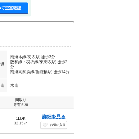
めて空室確認
南海本線/羽衣駅 徒歩3分
阪和線・羽衣線/東羽衣駅 徒歩2
交通
分
南海高師浜線/伽羅橋駅 徒歩14分
構造
木造
間取り
専有面積
詳細を見る
1LDK
32.15㎡
お気に入り