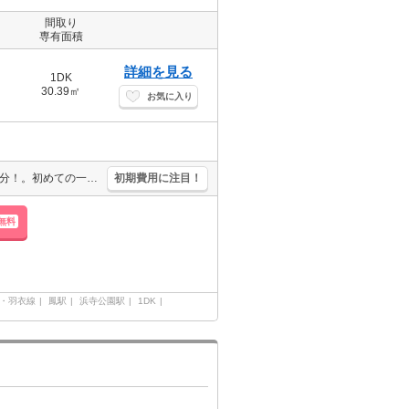
間取り
専有面積
詳細を見る
1DK
30.39㎡
お気に入り
駅近くでラクラク便利。要火災保険。軽量鉄骨造。最寄り駅まで徒歩5分！。初めての一人暮らしはこのお部屋から。広さ良し!家賃良し!周辺環境良し!。この条件は魅力ですね。あなたの新生活を応援します。
初期費用に注目！
無料
・羽衣線
鳳駅
浜寺公園駅
1DK