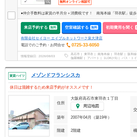
無料オンライン相談可
来店予約する
空室確認する
初期費用を聞く
無料
無料
有限会社セイヨー エイブルネットワーク泉大津店
0725-33-6050
電話でのご予約・お問合せ
高石市
東羽衣
南海本線
羽衣駅
阪和線
情報登録日
2026/08/03
伽羅橋駅
アパート
1LDK(+S)
バス・トイ
メゾンドフランシスカ
賃貸ハイツ
休日は混雑するため来店予約がオススメです！
大阪府高石市東羽衣１丁目
住所
周辺地図
築年
2007年04月（築19年）
階建
2階建