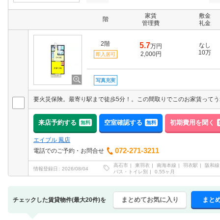
家賃
敷金
階
管理費
礼金
2階
5.7
なし
万円
10万
2,000円
即入居可
写真充実
来店予約する
空室確認する
初期費用を聞く
無料
無料
エイブル 鳳店
072-271-3211
電話でのご予約・お問合せ
高石市
東羽衣
南海本線
羽衣駅
阪和線
情報登録日
2026/08/04
バス・トイレ別
0.55ヶ月
まとめてお気に入り
まと
チェックした賃貸物件(最大20件)を