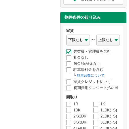
物件条件の絞り込み
家賃
〜
共益費・管理費を含む
礼金なし
敷金/保証金なし
駐車場料金を含む
駐車台数について
家賃クレジット払い可
初期費用クレジット払い可
間取り
1R
1K
1DK
1LDK(+S)
2K/2DK
2LDK(+S)
3K/3DK
3LDK(+S)
4K/4DK
4LDK(+S)