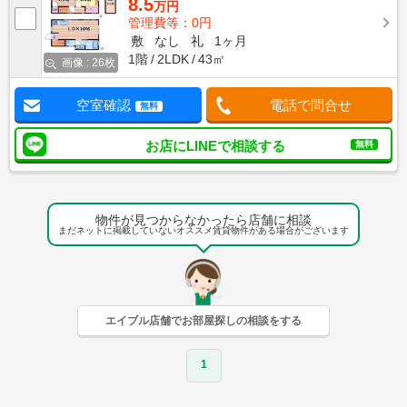
8.5
万円
管理費等：0円
敷
なし
礼
1ヶ月
1階
2LDK
43㎡
画像 : 26枚
空室確認
電話で問合せ
無料
お店にLINEで相談する
無料
物件が見つからなかったら店舗に相談
まだネットに掲載していないオススメ賃貸物件がある場合がございます
エイブル店舗でお部屋探しの相談をする
1