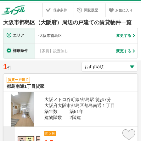
保存条件
閲覧履歴
お気に入り
大阪市都島区（大阪府）周辺の戸建ての賃貸物件一覧
エリア
-
大阪市都島区
変更する
詳細条件
【家賃】設定無し
変更する
1
件
賃貸一戸建て
都島南通1丁目貸家
大阪メトロ谷町線/都島駅 徒歩7分
大阪府大阪市都島区都島南通１丁目
築年数
築51年
建物階数
2階建
即入居