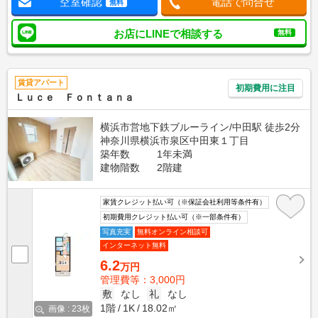
空室確認
電話で問合せ
無料
お店にLINEで相談する
無料
賃貸アパート
初期費用に注目
Ｌｕｃｅ Ｆｏｎｔａｎａ
横浜市営地下鉄ブルーライン/中田駅 徒歩2分
神奈川県横浜市泉区中田東１丁目
築年数
1年未満
建物階数
2階建
家賃クレジット払い可（※保証会社利用等条件有）
初期費用クレジット払い可（※一部条件有）
写真充実
無料オンライン相談可
インターネット無料
6.2
万円
管理費等：3,000円
敷
なし
礼
なし
1階
1K
18.02㎡
画像 : 23枚