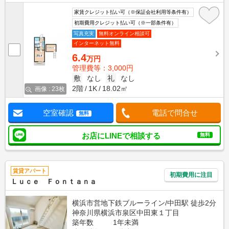
家賃クレジット払い可（※保証会社利用等条件有）
初期費用クレジット払い可（※一部条件有）
写真充実
無料オンライン相談可
インターネット無料
6.4
万円
管理費等：3,000円
敷
なし
礼
なし
2階
1K
18.02㎡
画像 : 23枚
空室確認
電話で問合せ
無料
お店にLINEで相談する
無料
賃貸アパート
初期費用に注目
Ｌｕｃｅ Ｆｏｎｔａｎａ
横浜市営地下鉄ブルーライン/中田駅 徒歩2分
神奈川県横浜市泉区中田東１丁目
築年数
1年未満