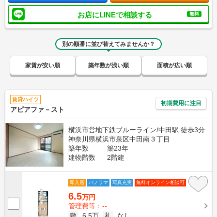
お店にLINEで相談する
無料
別の順番に並び替えてみませんか？
家賃が安い順
築年数が浅い順
面積が広い順
賃貸ハイツ
初期費用に注目
アピアファ－スト
横浜市営地下鉄ブルーライン/中田駅 徒歩3分
神奈川県横浜市泉区中田南３丁目
築年数
築23年
建物階数
2階建
即入居
パノラマ
写真充実
無料オンライン相談可
6.5
万円
管理費等：--
敷
6.5万
礼
なし