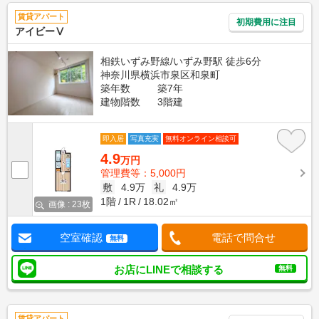
賃貸アパート
初期費用に注目
アイビーⅤ
相鉄いずみ野線/いずみ野駅 徒歩6分
神奈川県横浜市泉区和泉町
築年数
築7年
建物階数
3階建
即入居
写真充実
無料オンライン相談可
4.9
万円
管理費等：5,000円
敷
4.9万
礼
4.9万
1階
1R
18.02㎡
画像 : 23枚
空室確認
電話で問合せ
無料
お店にLINEで相談する
無料
賃貸アパート