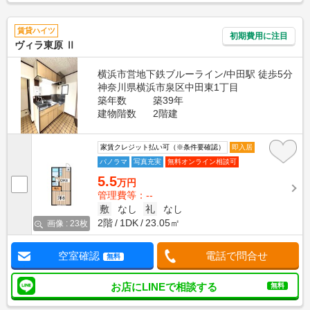
賃貸ハイツ
初期費用に注目
ヴィラ東原 Ⅱ
横浜市営地下鉄ブルーライン/中田駅 徒歩5分
神奈川県横浜市泉区中田東1丁目
築年数
築39年
建物階数
2階建
家賃クレジット払い可（※条件要確認）
即入居
パノラマ
写真充実
無料オンライン相談可
5.5
万円
管理費等：--
敷
なし
礼
なし
2階
1DK
23.05㎡
画像 : 23枚
空室確認
電話で問合せ
無料
お店にLINEで相談する
無料