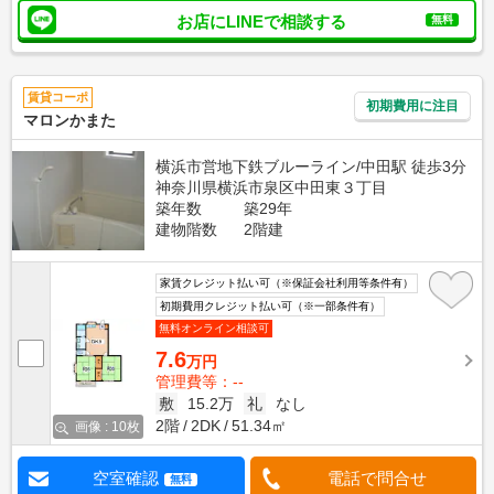
お店にLINEで相談する
無料
賃貸コーポ
初期費用に注目
マロンかまた
横浜市営地下鉄ブルーライン/中田駅 徒歩3分
神奈川県横浜市泉区中田東３丁目
築年数
築29年
建物階数
2階建
家賃クレジット払い可（※保証会社利用等条件有）
初期費用クレジット払い可（※一部条件有）
無料オンライン相談可
7.6
万円
管理費等：--
敷
15.2万
礼
なし
2階
2DK
51.34㎡
画像 : 10枚
空室確認
電話で問合せ
無料