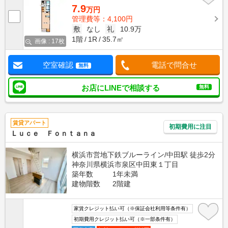
7.9
万円
管理費等：4,100円
敷
なし
礼
10.9万
1階
1R
35.7㎡
画像 : 17枚
空室確認
電話で問合せ
無料
お店にLINEで相談する
無料
賃貸アパート
初期費用に注目
Ｌｕｃｅ Ｆｏｎｔａｎａ
横浜市営地下鉄ブルーライン/中田駅 徒歩2分
神奈川県横浜市泉区中田東１丁目
築年数
1年未満
建物階数
2階建
家賃クレジット払い可（※保証会社利用等条件有）
初期費用クレジット払い可（※一部条件有）