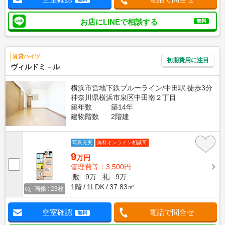
お店にLINEで相談する
無料
賃貸ハイツ
初期費用に注目
ヴィルドミ－ル
横浜市営地下鉄ブルーライン/中田駅 徒歩3分
神奈川県横浜市泉区中田南２丁目
築年数
築14年
建物階数
2階建
写真充実
無料オンライン相談可
9
万円
管理費等：3,500円
敷
9万
礼
9万
1階
1LDK
37.83㎡
画像 : 23枚
空室確認
電話で問合せ
無料