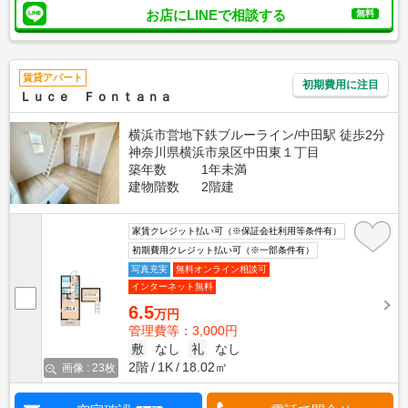
お店にLINEで相談する
無料
賃貸アパート
初期費用に注目
Ｌｕｃｅ Ｆｏｎｔａｎａ
横浜市営地下鉄ブルーライン/中田駅 徒歩2分
神奈川県横浜市泉区中田東１丁目
築年数
1年未満
建物階数
2階建
家賃クレジット払い可（※保証会社利用等条件有）
初期費用クレジット払い可（※一部条件有）
写真充実
無料オンライン相談可
インターネット無料
6.5
万円
管理費等：3,000円
敷
なし
礼
なし
2階
1K
18.02㎡
画像 : 23枚