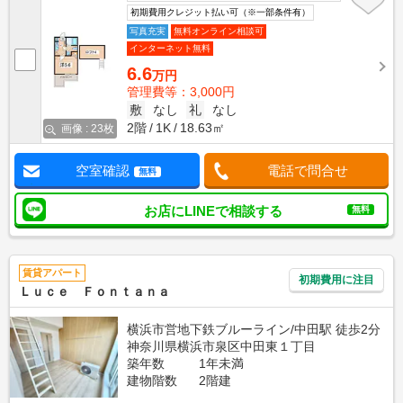
初期費用クレジット払い可（※一部条件有）
写真充実
無料オンライン相談可
インターネット無料
6.6
万円
管理費等：3,000円
敷
なし
礼
なし
2階
1K
18.63㎡
画像 : 23枚
空室確認
電話で問合せ
無料
お店にLINEで相談する
無料
賃貸アパート
初期費用に注目
Ｌｕｃｅ Ｆｏｎｔａｎａ
横浜市営地下鉄ブルーライン/中田駅 徒歩2分
神奈川県横浜市泉区中田東１丁目
築年数
1年未満
建物階数
2階建