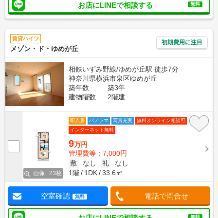
お店にLINEで相談する
無料
賃貸ハイツ
初期費用に注目
メゾン・ド・ゆめが丘
相鉄いずみ野線/ゆめが丘駅 徒歩7分
神奈川県横浜市泉区ゆめが丘
築年数
築3年
建物階数
2階建
即入居
パノラマ
写真充実
無料オンライン相談可
インターネット無料
9
万円
管理費等：7,000円
敷
なし
礼
なし
1階
1DK
33.6㎡
画像 : 23枚
空室確認
電話で問合せ
無料
お店にLINEで相談する
無料