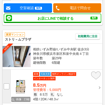
空室確認
電話で問合せ
無料
お店にLINEで相談する
無料
賃貸マンション
初期費用に注目
ストリ－ムプラザ
NEW
相鉄いずみ野線/いずみ中央駅 徒歩3分
神奈川県横浜市泉区和泉中央南４丁目
築年数
築29年
建物階数
6階建
新着
写真充実
無料オンライン相談可
インターネット無料
8.5
万円
管理費等：5,000円
敷
8.5万
礼
なし
4階
2DK
48.3㎡
画像 : 23枚