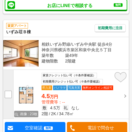
お店にLINEで相談する
無料
賃貸アパート
初期費用に注目
いずみ荘Ｂ棟
相鉄いずみ野線/いずみ中央駅 徒歩4分
神奈川県横浜市泉区和泉中央北５丁目
築年数
築49年
建物階数
2階建
家賃クレジット払い可（※条件要確認）
初期費用クレジット払い可（※条件要確認）
即入居
パノラマ
写真充実
無料オンライン相談可
4.5
万円
管理費等：--
敷
4.5万
礼
なし
2階
2K
34.78㎡
画像 : 23枚
空室確認
電話で問合せ
無料