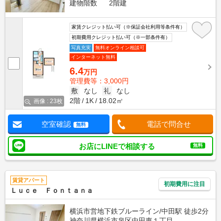
建物階数
2階建
家賃クレジット払い可（※保証会社利用等条件有）
初期費用クレジット払い可（※一部条件有）
写真充実
無料オンライン相談可
インターネット無料
6.4
万円
管理費等：3,000円
敷
なし
礼
なし
2階
1K
18.02㎡
画像 : 23枚
空室確認
電話で問合せ
無料
お店にLINEで相談する
無料
賃貸アパート
初期費用に注目
Ｌｕｃｅ Ｆｏｎｔａｎａ
横浜市営地下鉄ブルーライン/中田駅 徒歩2分
神奈川県横浜市泉区中田東１丁目