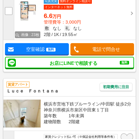
写真充実
無料オンライン相談可
インターネット無料
6.6
万円
管理費等：3,000円
敷
なし
礼
なし
2階
1K
19.55㎡
画像 : 23枚
空室確認
電話で問合せ
無料
お店にLINEで相談する
無料
賃貸アパート
初期費用に注目
Ｌｕｃｅ Ｆｏｎｔａｎａ
横浜市営地下鉄ブルーライン/中田駅 徒歩2分
神奈川県横浜市泉区中田東１丁目
築年数
1年未満
建物階数
2階建
家賃クレジット払い可（※保証会社利用等条件有）