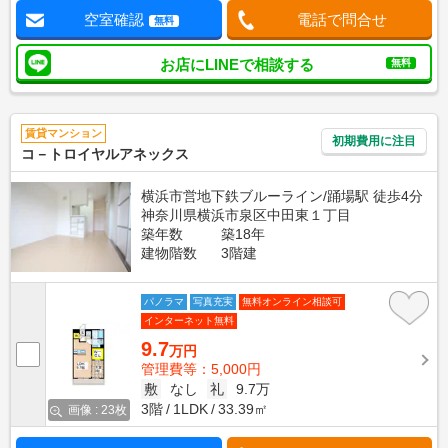
空室確認
電話で問合せ
無料
お店にLINEで相談する
無料
賃貸マンション
初期費用に注目
コ－トロイヤルアネックス
横浜市営地下鉄ブルーライン/踊場駅 徒歩4分
神奈川県横浜市泉区中田東１丁目
築年数
築18年
建物階数
3階建
パノラマ
写真充実
無料オンライン相談可
インターネット無料
9.7
万円
管理費等：5,000円
敷
なし
礼
9.7万
3階
1LDK
33.39㎡
画像 : 23枚