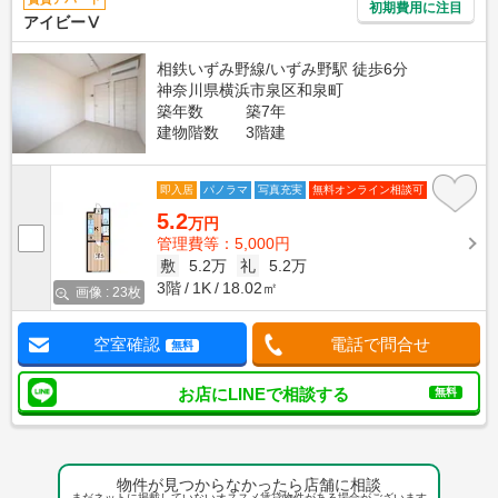
初期費用に注目
アイビーⅤ
相鉄いずみ野線/いずみ野駅 徒歩6分
神奈川県横浜市泉区和泉町
築年数
築7年
建物階数
3階建
即入居
パノラマ
写真充実
無料オンライン相談可
5.2
万円
管理費等：5,000円
敷
5.2万
礼
5.2万
3階
1K
18.02㎡
画像 : 23枚
空室確認
電話で問合せ
無料
お店にLINEで相談する
無料
物件が見つからなかったら店舗に相談
まだネットに掲載していないオススメ賃貸物件がある場合がございます