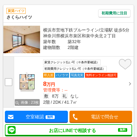
賃貸ハイツ
初期費用に注目
さくらハイツ
横浜市営地下鉄ブルーライン/立場駅 徒歩5分
神奈川県横浜市泉区和泉中央北２丁目
築年数
築32年
建物階数
2階建
家賃クレジット払い可（※条件要確認）
初期費用クレジット払い可（※条件要確認）
即入居
パノラマ
写真充実
無料オンライン相談可
8
万円
管理費等：--
敷
8万
礼
なし
2階
2DK
41.7㎡
画像 : 23枚
空室確認
電話で問合せ
無料
お店にLINEで相談する
無料