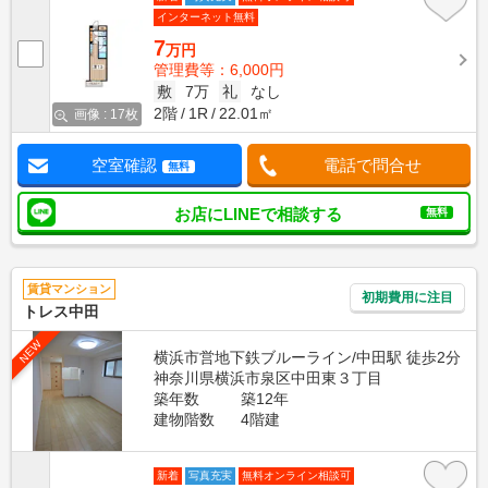
インターネット無料
7
万円
管理費等：6,000円
敷
7万
礼
なし
2階
1R
22.01㎡
画像 : 17枚
空室確認
電話で問合せ
無料
お店にLINEで相談する
無料
賃貸マンション
初期費用に注目
トレス中田
NEW
横浜市営地下鉄ブルーライン/中田駅 徒歩2分
神奈川県横浜市泉区中田東３丁目
築年数
築12年
建物階数
4階建
新着
写真充実
無料オンライン相談可