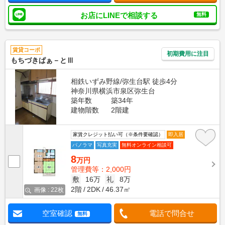
お店にLINEで相談する
無料
賃貸コーポ
初期費用に注目
もちづきぱぁ－とⅢ
相鉄いずみ野線/弥生台駅 徒歩4分
神奈川県横浜市泉区弥生台
築年数
築34年
建物階数
2階建
家賃クレジット払い可（※条件要確認）
即入居
パノラマ
写真充実
無料オンライン相談可
8
万円
管理費等：2,000円
敷
16万
礼
8万
2階
2DK
46.37㎡
画像 : 22枚
空室確認
電話で問合せ
無料