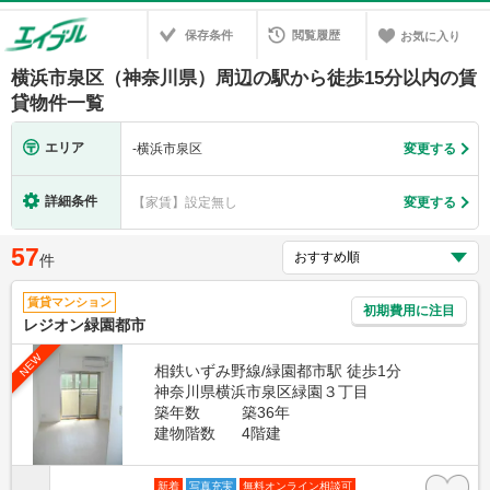
保存条件
閲覧履歴
お気に入り
横浜市泉区（神奈川県）周辺の駅から徒歩15分以内の賃
貸物件一覧
エリア
-
横浜市泉区
変更する
詳細条件
【家賃】設定無し
変更する
57
件
賃貸マンション
初期費用に注目
レジオン緑園都市
NEW
相鉄いずみ野線/緑園都市駅 徒歩1分
神奈川県横浜市泉区緑園３丁目
築年数
築36年
建物階数
4階建
新着
写真充実
無料オンライン相談可