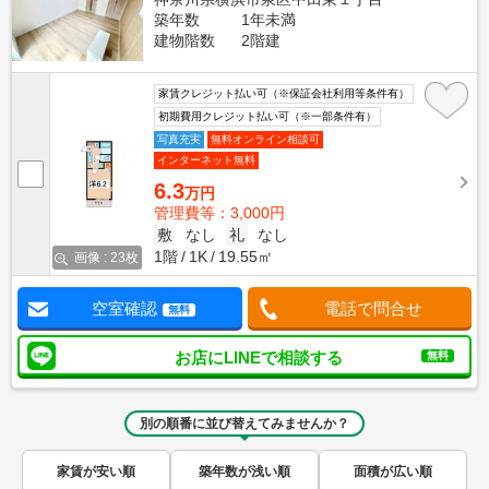
築年数
1年未満
建物階数
2階建
家賃クレジット払い可（※保証会社利用等条件有）
初期費用クレジット払い可（※一部条件有）
写真充実
無料オンライン相談可
インターネット無料
6.3
万円
管理費等：3,000円
敷
なし
礼
なし
1階
1K
19.55㎡
画像 : 23枚
空室確認
電話で問合せ
無料
お店にLINEで相談する
無料
別の順番に並び替えてみませんか？
家賃が安い順
築年数が浅い順
面積が広い順