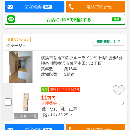
空室確認
電話で問合せ
無料
お店にLINEで相談する
無料
賃貸マンション
初期費用に注目
クラージュ
横浜市営地下鉄ブルーライン/中田駅 徒歩3分
神奈川県横浜市泉区中田北２丁目
築年数
築13年
建物階数
3階建
定借
無料オンライン相談可
11
万円
管理費等：--
敷
なし
礼
11万
1階
1K
35.25㎡
画像 : 23枚
空室確認
電話で問合せ
無料