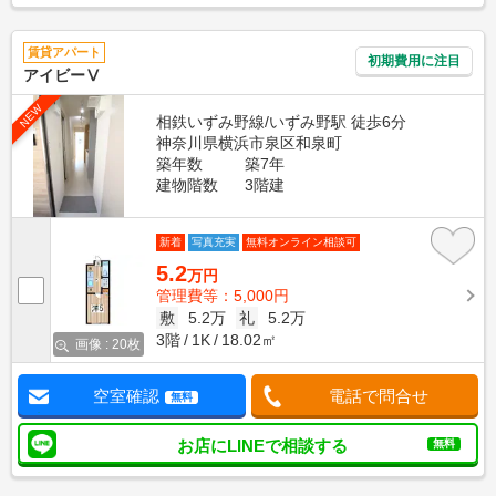
賃貸アパート
初期費用に注目
アイビーⅤ
NEW
相鉄いずみ野線/いずみ野駅 徒歩6分
神奈川県横浜市泉区和泉町
築年数
築7年
建物階数
3階建
新着
写真充実
無料オンライン相談可
5.2
万円
管理費等：5,000円
敷
5.2万
礼
5.2万
3階
1K
18.02㎡
画像 : 20枚
空室確認
電話で問合せ
無料
お店にLINEで相談する
無料