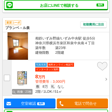
お店にLINEで相談する
無料
賃貸コーポ
初期費用に注目
プランベ－ル泉
相鉄いずみ野線/いずみ中央駅 徒歩5分
神奈川県横浜市泉区和泉中央南４丁目
築年数
築23年
建物階数
2階建
写真充実
無料オンライン相談可
インターネット無料
8
万円
管理費等：3,000円
敷
8万
礼
なし
2階
1LDK
51㎡
画像 : 23枚
空室確認
電話で問合せ
無料