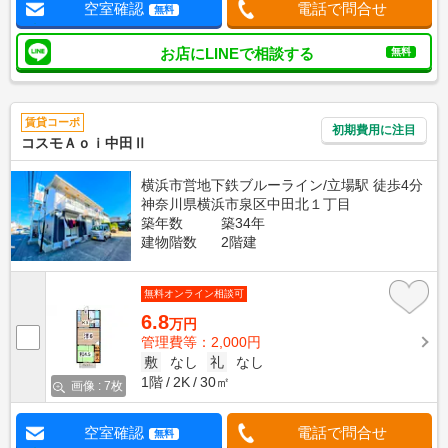
空室確認
電話で問合せ
無料
お店にLINEで相談する
無料
賃貸コーポ
初期費用に注目
コスモＡｏｉ中田Ⅱ
横浜市営地下鉄ブルーライン/立場駅 徒歩4分
神奈川県横浜市泉区中田北１丁目
築年数
築34年
建物階数
2階建
無料オンライン相談可
6.8
万円
管理費等：2,000円
敷
なし
礼
なし
1階
2K
30㎡
画像 : 7枚
空室確認
電話で問合せ
無料