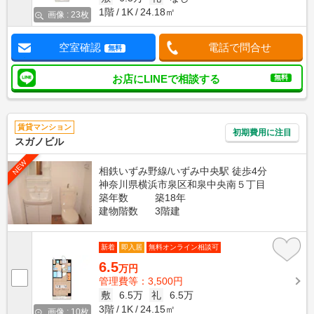
1階
1K
24.18㎡
画像 : 23枚
空室確認
電話で問合せ
無料
お店にLINEで相談する
無料
賃貸マンション
初期費用に注目
スガノビル
NEW
相鉄いずみ野線/いずみ中央駅 徒歩4分
神奈川県横浜市泉区和泉中央南５丁目
築年数
築18年
建物階数
3階建
新着
即入居
無料オンライン相談可
6.5
万円
管理費等：3,500円
敷
6.5万
礼
6.5万
3階
1K
24.15㎡
画像 : 10枚