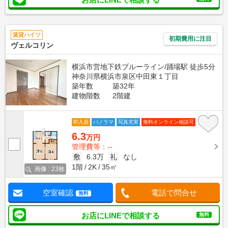
賃貸ハイツ
初期費用に注目
ヴェルコリン
横浜市営地下鉄ブルーライン/踊場駅 徒歩5分
神奈川県横浜市泉区中田東１丁目
築年数
築32年
建物階数
2階建
即入居
パノラマ
写真充実
無料オンライン相談可
6.3
万円
管理費等：--
敷
6.3万
礼
なし
1階
2K
35㎡
画像 : 23枚
空室確認
電話で問合せ
無料
お店にLINEで相談する
無料