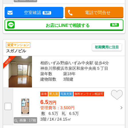
空室確認
電話で問合せ
無料
お店にLINEで相談する
無料
賃貸マンション
初期費用に注目
スガノビル
NEW
相鉄いずみ野線/いずみ中央駅 徒歩4分
神奈川県横浜市泉区和泉中央南５丁目
築年数
築18年
建物階数
3階建
新着
即入居
写真充実
無料オンライン相談可
6.5
万円
管理費等：3,500円
敷
6.5万
礼
6.5万
3階
1K
24.15㎡
画像 : 17枚