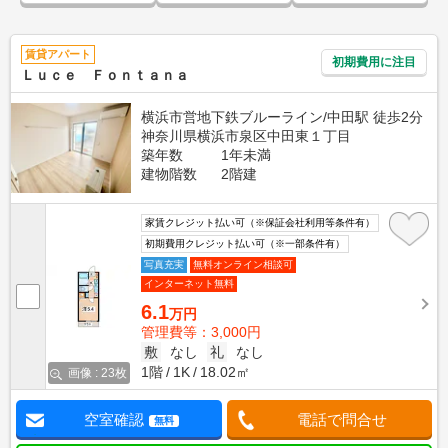
賃貸アパート
初期費用に注目
Ｌｕｃｅ Ｆｏｎｔａｎａ
横浜市営地下鉄ブルーライン/中田駅 徒歩2分
神奈川県横浜市泉区中田東１丁目
築年数
1年未満
建物階数
2階建
家賃クレジット払い可（※保証会社利用等条件有）
初期費用クレジット払い可（※一部条件有）
写真充実
無料オンライン相談可
インターネット無料
6.1
万円
管理費等：3,000円
敷
なし
礼
なし
1階
1K
18.02㎡
画像 : 23枚
空室確認
電話で問合せ
無料