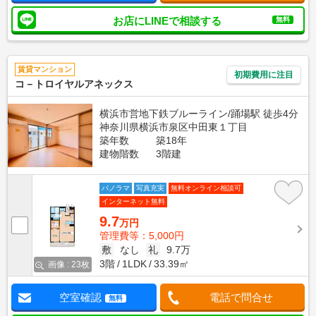
お店にLINEで相談する
無料
賃貸マンション
初期費用に注目
コ－トロイヤルアネックス
横浜市営地下鉄ブルーライン/踊場駅 徒歩4分
神奈川県横浜市泉区中田東１丁目
築年数
築18年
建物階数
3階建
パノラマ
写真充実
無料オンライン相談可
インターネット無料
9.7
万円
管理費等：5,000円
敷
なし
礼
9.7万
3階
1LDK
33.39㎡
画像 : 23枚
空室確認
電話で問合せ
無料