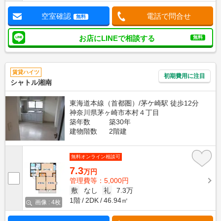
空室確認
電話で問合せ
無料
お店にLINEで相談する
無料
賃貸ハイツ
初期費用に注目
シャトル湘南
東海道本線（首都圏）/茅ケ崎駅 徒歩12分
神奈川県茅ヶ崎市本村４丁目
築年数
築30年
建物階数
2階建
無料オンライン相談可
7.3
万円
管理費等：5,000円
敷
なし
礼
7.3万
1階
2DK
46.94㎡
画像 : 4枚