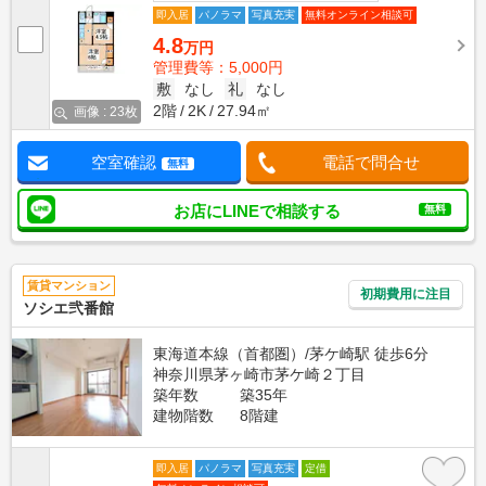
即入居
パノラマ
写真充実
無料オンライン相談可
4.8
万円
管理費等：5,000円
敷
なし
礼
なし
2階
2K
27.94㎡
画像 : 23枚
空室確認
電話で問合せ
無料
お店にLINEで相談する
無料
賃貸マンション
初期費用に注目
ソシエ弐番館
東海道本線（首都圏）/茅ケ崎駅 徒歩6分
神奈川県茅ヶ崎市茅ケ崎２丁目
築年数
築35年
建物階数
8階建
即入居
パノラマ
写真充実
定借