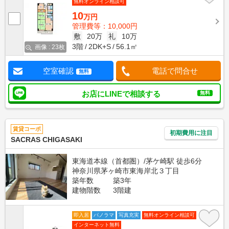
無料オンライン相談可
10
万円
管理費等：10,000円
敷
20万
礼
10万
3階
2DK+S
56.1㎡
画像 : 23枚
空室確認
電話で問合せ
無料
お店にLINEで相談する
無料
賃貸コーポ
初期費用に注目
SACRAS CHIGASAKI
東海道本線（首都圏）/茅ケ崎駅 徒歩6分
神奈川県茅ヶ崎市東海岸北３丁目
築年数
築3年
建物階数
3階建
即入居
パノラマ
写真充実
無料オンライン相談可
インターネット無料