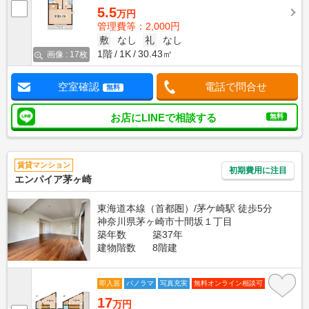
5.5
万円
管理費等：2,000円
敷
なし
礼
なし
1階
1K
30.43㎡
画像 : 17枚
空室確認
電話で問合せ
無料
お店にLINEで相談する
無料
賃貸マンション
初期費用に注目
エンパイア茅ヶ崎
東海道本線（首都圏）/茅ケ崎駅 徒歩5分
神奈川県茅ヶ崎市十間坂１丁目
築年数
築37年
建物階数
8階建
即入居
パノラマ
写真充実
無料オンライン相談可
17
万円