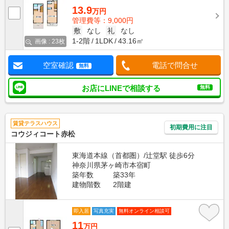
13.9
万円
管理費等：9,000円
敷
なし
礼
なし
1-2階
1LDK
43.16㎡
画像 : 23枚
空室確認
電話で問合せ
無料
お店にLINEで相談する
無料
賃貸テラスハウス
初期費用に注目
コウジィコート赤松
東海道本線（首都圏）/辻堂駅 徒歩6分
神奈川県茅ヶ崎市本宿町
築年数
築33年
建物階数
2階建
即入居
写真充実
無料オンライン相談可
11
万円