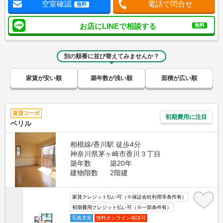
空室確認
電話で問合せ
無料
お店にLINEで相談する
無料
別の順番に並び替えてみませんか？
家賃が安い順
築年数が浅い順
面積が広い順
賃貸コーポ
初期費用に注目
ベリル
相模線/香川駅 徒歩4分
神奈川県茅ヶ崎市香川３丁目
築年数
築20年
建物階数
2階建
家賃クレジット払い可（※保証会社利用等条件有）
初期費用クレジット払い可（※一部条件有）
写真充実
無料オンライン相談可