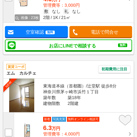
管理費等：3,000円
敷
なし
礼
なし
2階
1K
21㎡
画像 : 23枚
空室確認
電話で問合せ
無料
お店にLINEで相談する
無料
賃貸コーポ
初期費用に注目
エム カルチェ
NEW
東海道本線（首都圏）/辻堂駅 徒歩8分
神奈川県茅ヶ崎市浜竹１丁目
築年数
築18年
建物階数
2階建
新着
写真充実
無料オンライン相談可
6.3
万円
管理費等：4,000円