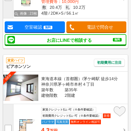
管理費等：10,000円
敷
20.4万
礼
10.2万
4階
2DK+S
56.1㎡
画像 : 23枚
空室確認
電話で問合せ
無料
お店にLINEで相談する
無料
賃貸ハイツ
初期費用に注目
ピアホンソン
NEW
東海道本線（首都圏）/茅ケ崎駅 徒歩14分
神奈川県茅ヶ崎市本村４丁目
築年数
築35年
建物階数
2階建
家賃クレジット払い可（※条件要確認）
初期費用クレジット払い可（※条件要確認）
新着
パノラマ
写真充実
無料オンライン相談可
4.3
万円