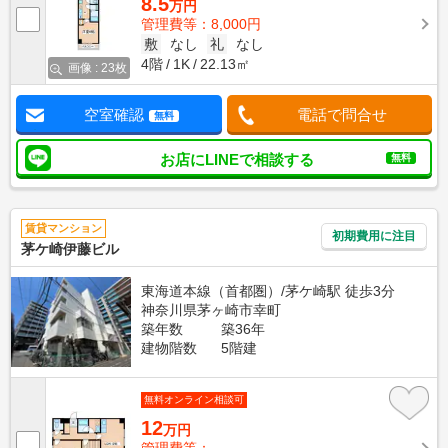
8.5
万円
管理費等：8,000円
敷
なし
礼
なし
4階
1K
22.13㎡
画像 : 23枚
空室確認
電話で問合せ
無料
お店にLINEで相談する
無料
賃貸マンション
初期費用に注目
茅ケ崎伊藤ビル
東海道本線（首都圏）/茅ケ崎駅 徒歩3分
神奈川県茅ヶ崎市幸町
築年数
築36年
建物階数
5階建
無料オンライン相談可
12
万円
管理費等：--