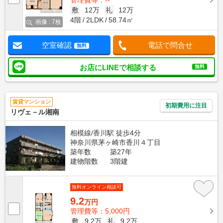
敷
12万
礼
12万
4階
2LDK
58.74㎡
画像 : 7枚
空室確認
電話で問合せ
無料
お店にLINEで相談する
無料
賃貸マンション
初期費用に注目
リヴェ－ル湘南
相模線/香川駅 徒歩4分
神奈川県茅ヶ崎市香川４丁目
築年数
築27年
建物階数
3階建
無料オンライン相談可
9.2
万円
管理費等：5,000円
敷
9.2万
礼
9.2万