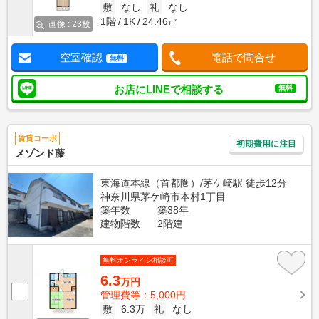
敷
なし
礼
なし
1階
1K
24.46㎡
画像 : 23枚
空室確認
電話で問合せ
無料
お店にLINEで相談する
無料
賃貸コーポ
初期費用に注目
メゾンド藤
東海道本線（首都圏）/茅ケ崎駅 徒歩12分
神奈川県茅ケ崎市本村1丁目
築年数
築38年
建物階数
2階建
無料オンライン相談可
6.3
万円
管理費等：5,000円
敷
6.3万
礼
なし