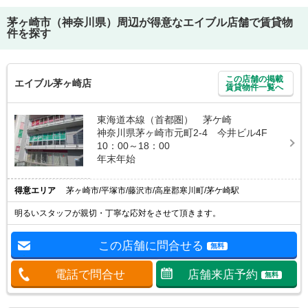
茅ヶ崎市（神奈川県）
周辺が得意なエイブル店舗で賃貸物
件を探す
この店舗の掲載
エイブル茅ヶ崎店
賃貸物件一覧へ
東海道本線（首都圏） 茅ケ崎
神奈川県茅ヶ崎市元町2-4 今井ビル4F
10：00～18：00
年末年始
得意エリア
茅ヶ崎市/平塚市/藤沢市/高座郡寒川町/茅ケ崎駅
明るいスタッフが親切・丁寧な応対をさせて頂きます。
この店舗に問合せる
無料
電話で問合せ
店舗来店予約
無料