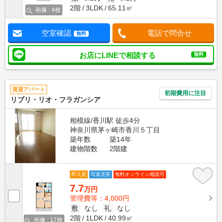
2階
3LDK
65.11㎡
画像 : 4枚
空室確認
電話で問合せ
無料
お店にLINEで相談する
無料
賃貸アパート
初期費用に注目
リブリ・リオ・フラガンシア
相模線/香川駅 徒歩4分
神奈川県茅ヶ崎市香川５丁目
築年数
築14年
建物階数
2階建
即入居
写真充実
無料オンライン相談可
7.7
万円
管理費等：4,000円
敷
なし
礼
なし
2階
1LDK
40.99㎡
画像 : 17枚