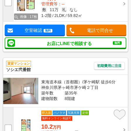
管理費等：--
敷
11万
礼
なし
1-2階
2LDK
59.82㎡
画像 : 17枚
空室確認
電話で問合せ
無料
お店にLINEで相談する
無料
賃貸マンション
初期費用に注目
ソシエ弐番館
東海道本線（首都圏）/茅ケ崎駅 徒歩6分
神奈川県茅ヶ崎市茅ケ崎２丁目
築年数
築35年
建物階数
8階建
即入居
パノラマ
写真充実
定借
無料オンライン相談可
10.2
万円