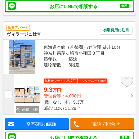
お店にLINEで相談する
無料
賃貸アパート
初期費用に注目
ヴィラージュ辻堂
東海道本線（首都圏）/辻堂駅 徒歩10分
神奈川県茅ヶ崎市小和田３丁目
築年数
築浅
建物階数
3階建
無料オンライン相談可
インターネット無料
9.3
万円
管理費等：4,000円
敷
なし
礼
9.3万
3階
1DK
31.29㎡
画像 : 7枚
空室確認
電話で問合せ
無料
お店にLINEで相談する
無料