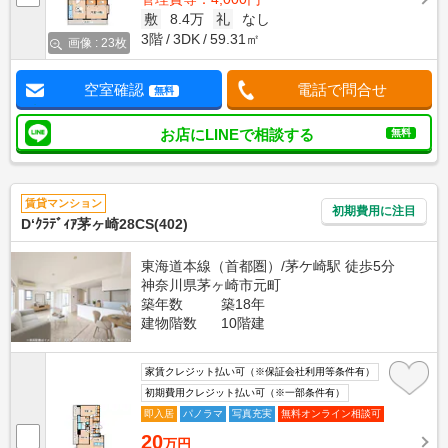
敷
8.4万
礼
なし
3階
3DK
59.31㎡
画像 : 23枚
空室確認
電話で問合せ
無料
お店にLINEで相談する
無料
賃貸マンション
初期費用に注目
D‘ｸﾗﾃﾞｨｱ茅ヶ崎28CS(402)
東海道本線（首都圏）/茅ケ崎駅 徒歩5分
神奈川県茅ヶ崎市元町
築年数
築18年
建物階数
10階建
家賃クレジット払い可（※保証会社利用等条件有）
初期費用クレジット払い可（※一部条件有）
即入居
パノラマ
写真充実
無料オンライン相談可
20
万円