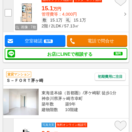
15.1
万円
管理費等：4,000円
敷
15.1万
礼
15.1万
2階
2LDK
57.13㎡
画像 : 7枚
空室確認
電話で問合せ
無料
お店にLINEで相談する
無料
賃貸マンション
初期費用に注目
Ｓ－ＦＯＲＴ茅ヶ崎
東海道本線（首都圏）/茅ケ崎駅 徒歩1分
神奈川県茅ヶ崎市幸町
築年数
築9年
建物階数
10階建
写真充実
無料オンライン相談可