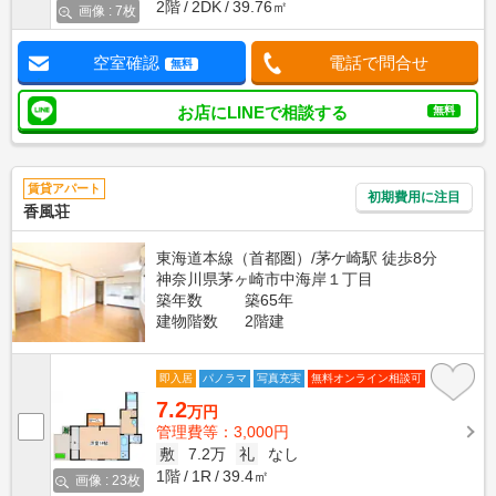
2階
2DK
39.76㎡
画像 : 7枚
空室確認
電話で問合せ
無料
お店にLINEで相談する
無料
賃貸アパート
初期費用に注目
香風荘
東海道本線（首都圏）/茅ケ崎駅 徒歩8分
神奈川県茅ヶ崎市中海岸１丁目
築年数
築65年
建物階数
2階建
即入居
パノラマ
写真充実
無料オンライン相談可
7.2
万円
管理費等：3,000円
敷
7.2万
礼
なし
1階
1R
39.4㎡
画像 : 23枚