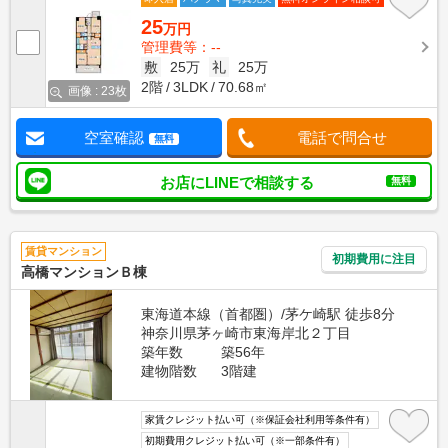
25
万円
管理費等：--
敷
25万
礼
25万
2階
3LDK
70.68㎡
画像 : 23枚
空室確認
電話で問合せ
無料
お店にLINEで相談する
無料
賃貸マンション
初期費用に注目
高橋マンションＢ棟
東海道本線（首都圏）/茅ケ崎駅 徒歩8分
神奈川県茅ヶ崎市東海岸北２丁目
築年数
築56年
建物階数
3階建
家賃クレジット払い可（※保証会社利用等条件有）
初期費用クレジット払い可（※一部条件有）