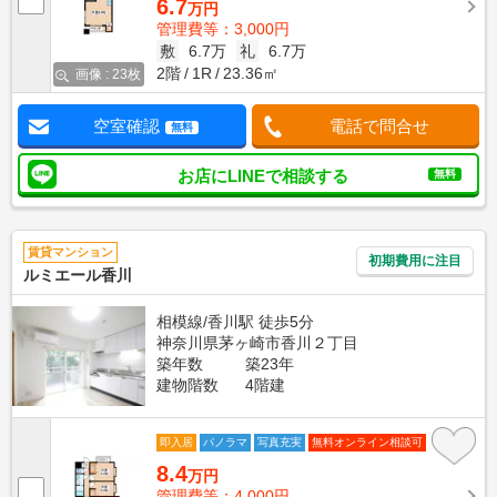
6.7
万円
管理費等：3,000円
敷
6.7万
礼
6.7万
2階
1R
23.36㎡
画像 : 23枚
空室確認
電話で問合せ
無料
お店にLINEで相談する
無料
賃貸マンション
初期費用に注目
ルミエール香川
相模線/香川駅 徒歩5分
神奈川県茅ヶ崎市香川２丁目
築年数
築23年
建物階数
4階建
即入居
パノラマ
写真充実
無料オンライン相談可
8.4
万円
管理費等：4,000円