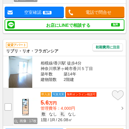
空室確認
電話で問合せ
無料
お店にLINEで相談する
無料
賃貸アパート
初期費用に注目
リブリ・リオ・フラガンシア
相模線/香川駅 徒歩4分
神奈川県茅ヶ崎市香川５丁目
築年数
築14年
建物階数
2階建
即入居
写真充実
無料オンライン相談可
5.6
万円
管理費等：4,000円
敷
なし
礼
なし
1階
1R
26.08㎡
画像 : 17枚