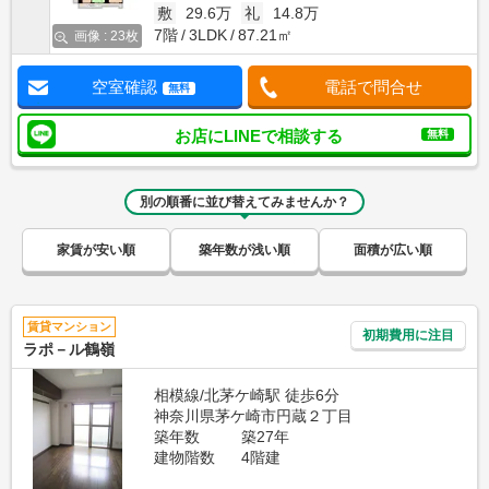
敷
29.6万
礼
14.8万
7階
3LDK
87.21㎡
画像 : 23枚
空室確認
電話で問合せ
無料
お店にLINEで相談する
無料
別の順番に並び替えてみませんか？
家賃が安い順
築年数が浅い順
面積が広い順
賃貸マンション
初期費用に注目
ラポ－ル鶴嶺
相模線/北茅ケ崎駅 徒歩6分
神奈川県茅ケ崎市円蔵２丁目
築年数
築27年
建物階数
4階建