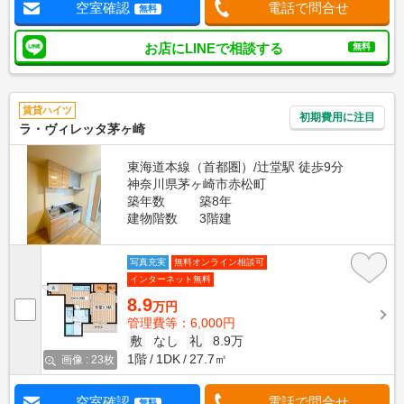
空室確認
電話で問合せ
無料
お店にLINEで相談する
無料
賃貸ハイツ
初期費用に注目
ラ・ヴィレッタ茅ヶ崎
東海道本線（首都圏）/辻堂駅 徒歩9分
神奈川県茅ヶ崎市赤松町
築年数
築8年
建物階数
3階建
写真充実
無料オンライン相談可
インターネット無料
8.9
万円
管理費等：6,000円
敷
なし
礼
8.9万
1階
1DK
27.7㎡
画像 : 23枚
空室確認
電話で問合せ
無料