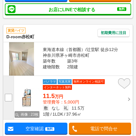
お店にLINEで相談する
無料
賃貸ハイツ
初期費用に注目
D-room赤松町
東海道本線（首都圏）/辻堂駅 徒歩12分
神奈川県茅ヶ崎市赤松町
築年数
築3年
建物階数
2階建
パノラマ
写真充実
無料オンライン相談可
インターネット無料
11.5
万円
管理費等：5,000円
敷
なし
礼
11.5万
1階
1LDK
37.96㎡
画像 : 23枚
空室確認
電話で問合せ
無料