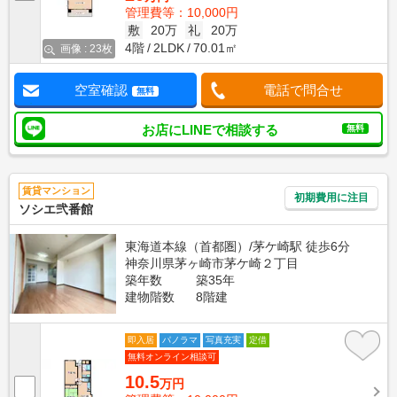
管理費等：10,000円
敷
20万
礼
20万
4階
2LDK
70.01㎡
画像 : 23枚
空室確認
電話で問合せ
無料
お店にLINEで相談する
無料
賃貸マンション
初期費用に注目
ソシエ弐番館
東海道本線（首都圏）/茅ケ崎駅 徒歩6分
神奈川県茅ヶ崎市茅ケ崎２丁目
築年数
築35年
建物階数
8階建
即入居
パノラマ
写真充実
定借
無料オンライン相談可
10.5
万円