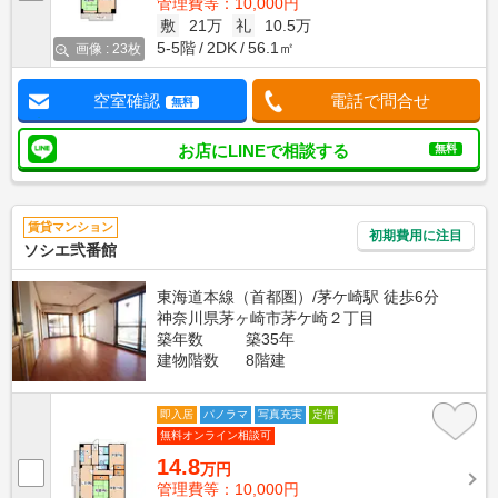
管理費等：10,000円
敷
21万
礼
10.5万
5-5階
2DK
56.1㎡
画像 : 23枚
空室確認
電話で問合せ
無料
お店にLINEで相談する
無料
賃貸マンション
初期費用に注目
ソシエ弐番館
東海道本線（首都圏）/茅ケ崎駅 徒歩6分
神奈川県茅ヶ崎市茅ケ崎２丁目
築年数
築35年
建物階数
8階建
即入居
パノラマ
写真充実
定借
無料オンライン相談可
14.8
万円
管理費等：10,000円