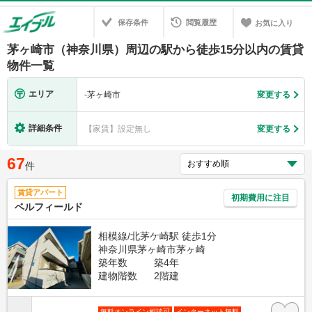
保存条件
閲覧履歴
お気に入り
茅ヶ崎市（神奈川県）周辺の駅から徒歩15分以内の賃貸
物件一覧
エリア
-
茅ヶ崎市
変更する
詳細条件
【家賃】設定無し
変更する
67
件
賃貸アパート
初期費用に注目
ベルフィールド
相模線/北茅ケ崎駅 徒歩1分
神奈川県茅ヶ崎市茅ヶ崎
築年数
築4年
建物階数
2階建
無料オンライン相談可
インターネット無料