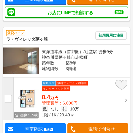
お店にLINEで相談する
無料
賃貸ハイツ
初期費用に注目
ラ・ヴィレッタ茅ヶ崎
東海道本線（首都圏）/辻堂駅 徒歩9分
神奈川県茅ヶ崎市赤松町
築年数
築8年
建物階数
3階建
写真充実
無料オンライン相談可
インターネット無料
8.4
万円
管理費等：6,000円
敷
なし
礼
10万
1階
1K
29.49㎡
画像 : 15枚
空室確認
電話で問合せ
無料