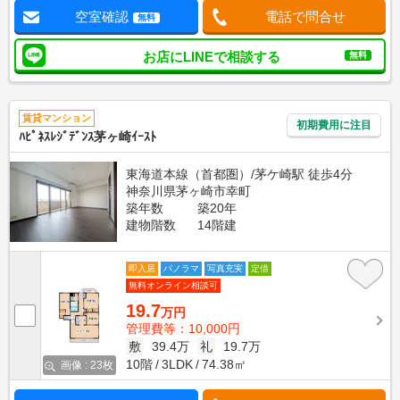
空室確認
電話で問合せ
無料
お店にLINEで相談する
無料
賃貸マンション
初期費用に注目
ﾊﾋﾟﾈｽﾚｼﾞﾃﾞﾝｽ茅ヶ崎ｲｰｽﾄ
東海道本線（首都圏）/茅ケ崎駅 徒歩4分
神奈川県茅ヶ崎市幸町
築年数
築20年
建物階数
14階建
即入居
パノラマ
写真充実
定借
無料オンライン相談可
19.7
万円
管理費等：10,000円
敷
39.4万
礼
19.7万
10階
3LDK
74.38㎡
画像 : 23枚