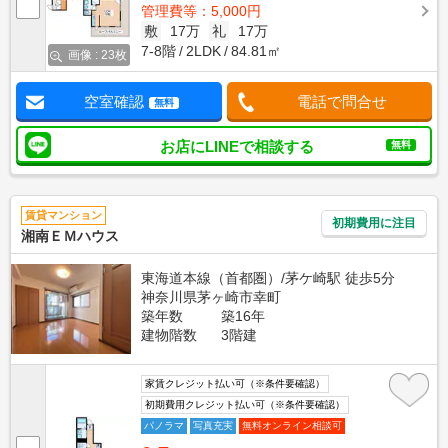
管理費等：5,000円
敷
17万
礼
17万
7-8階
2LDK
84.81㎡
画像 : 23枚
空室確認
電話で問合せ
無料
お店にLINEで相談する
無料
賃貸マンション
初期費用に注目
湘南ＥＭハウス
東海道本線（首都圏）/茅ケ崎駅 徒歩5分
神奈川県茅ヶ崎市幸町
築年数
築16年
建物階数
3階建
家賃クレジット払い可（※条件要確認）
初期費用クレジット払い可（※条件要確認）
パノラマ
写真充実
無料オンライン相談可