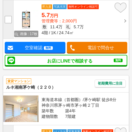
即入居
写真充実
無料オンライン相談可
5.7
万円
管理費等：2,000円
敷
11.4万
礼
5.7万
4階
1K
24.74㎡
画像 : 17枚
空室確認
電話で問合せ
無料
お店にLINEで相談する
無料
賃貸マンション
初期費用に注目
ルネ湘南茅ケ崎（２２０）
東海道本線（首都圏）/茅ケ崎駅 徒歩8分
神奈川県茅ヶ崎市茅ヶ崎２丁目
築年数
築4年
建物階数
7階建
即入居
パノラマ
写真充実
無料オンライン相談可