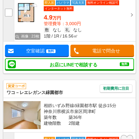
即入居
パノラマ
写真充実
無料オンライン相談可
インターネット無料
4.9
万円
管理費等：3,000円
敷
なし
礼
なし
1階
1R
16.56㎡
画像 : 23枚
空室確認
電話で問合せ
無料
お店にLINEで相談する
無料
賃貸コーポ
初期費用に注目
ワコ－レエレガンス緑園都市
相鉄いずみ野線/緑園都市駅 徒歩15分
神奈川県横浜市泉区岡津町
築年数
築36年
建物階数
2階建