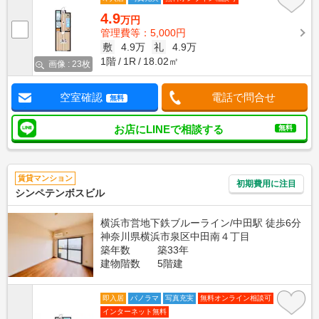
4.9
万円
管理費等：5,000円
敷
4.9万
礼
4.9万
1階
1R
18.02㎡
画像 : 23枚
空室確認
電話で問合せ
無料
お店にLINEで相談する
無料
賃貸マンション
初期費用に注目
シンペテンボスビル
横浜市営地下鉄ブルーライン/中田駅 徒歩6分
神奈川県横浜市泉区中田南４丁目
築年数
築33年
建物階数
5階建
即入居
パノラマ
写真充実
無料オンライン相談可
インターネット無料