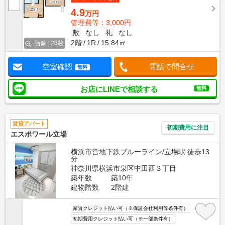
4.9
万円
管理費等：3,000円
敷
なし
礼
なし
2階
1R
15.84㎡
画像 : 23枚
空室確認
電話で問合せ
無料
お店にLINEで相談する
無料
賃貸アパート
初期費用に注目
エスポワール立場
横浜市営地下鉄ブルーライン/立場駅 徒歩13
分
神奈川県横浜市泉区中田西３丁目
築年数
築10年
建物階数
2階建
家賃クレジット払い可（※保証会社利用等条件有）
初期費用クレジット払い可（※一部条件有）