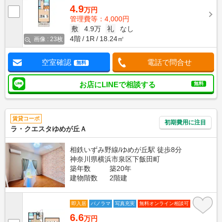
4.9
万円
管理費等：4,000円
敷
4.9万
礼
なし
4階
1R
18.24㎡
画像 : 23枚
空室確認
電話で問合せ
無料
お店にLINEで相談する
無料
賃貸コーポ
初期費用に注目
ラ・クエスタゆめが丘Ａ
相鉄いずみ野線/ゆめが丘駅 徒歩8分
神奈川県横浜市泉区下飯田町
築年数
築20年
建物階数
2階建
即入居
パノラマ
写真充実
無料オンライン相談可
6.6
万円