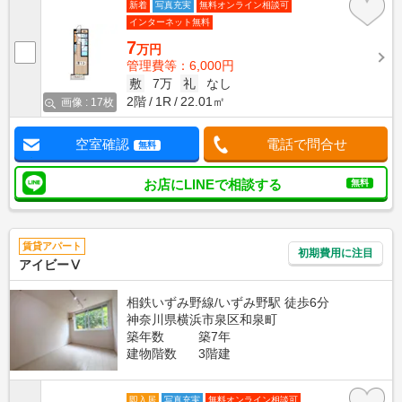
新着
写真充実
無料オンライン相談可
インターネット無料
7
万円
管理費等：6,000円
敷
7万
礼
なし
2階
1R
22.01㎡
画像 : 17枚
空室確認
電話で問合せ
無料
お店にLINEで相談する
無料
賃貸アパート
初期費用に注目
アイビーⅤ
相鉄いずみ野線/いずみ野駅 徒歩6分
神奈川県横浜市泉区和泉町
築年数
築7年
建物階数
3階建
即入居
写真充実
無料オンライン相談可