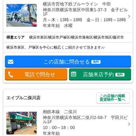
横浜市営地下鉄ブルーライン 中田
神奈川県横浜市泉区中田東1-37-3 金子ビル
1F
月～木：13時～18時 金～日：10時～18時
年末年始 水曜
得意エリア
横浜市泉区/横浜市戸塚区/横浜市港南区/横浜市旭区/藤沢市
横浜市泉区、戸塚区を中心に幅広くご紹介させて頂きます♪♪
この店舗に問合せる
無料
電話で問合せ
店舗来店予約
無料
この店舗の掲載
エイブル二俣川店
賃貸物件一覧へ
相鉄本線 二俣川
神奈川県横浜市旭区二俣川2-58-7 宇田川ビ
ル1F
10：00～18：00
年末年始