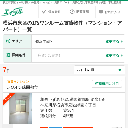
横浜市泉区（神奈川県）の賃貸マンション・賃貸アパート・賃貸住宅の不動産情報を検索！不動産賃貸の物件探しは、お部屋探しのエイブル
保存条件
閲覧履歴
お気に入り
横浜市泉区の1R/ワンルーム賃貸物件（マンション・ア
パート）一覧
エリア
-
横浜市泉区
変更する
詳細条件
【家賃】設定無し
変更する
7
件
賃貸マンション
初期費用に注目
レジオン緑園都市
NEW
相鉄いずみ野線/緑園都市駅 徒歩1分
神奈川県横浜市泉区緑園３丁目
築年数
築36年
建物階数
4階建