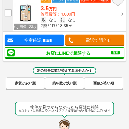
即入居
パノラマ
写真充実
無料オンライン相談可
3.5
万円
管理費等：4,000円
敷
なし
礼
なし
2階
1R
18.35㎡
画像 : 23枚
空室確認
電話で問合せ
無料
お店にLINEで相談する
無料
別の順番に並び替えてみませんか？
家賃が安い順
築年数が浅い順
面積が広い順
物件が見つからなかったら店舗に相談
まだネットに掲載していないオススメ賃貸物件がある場合がございます