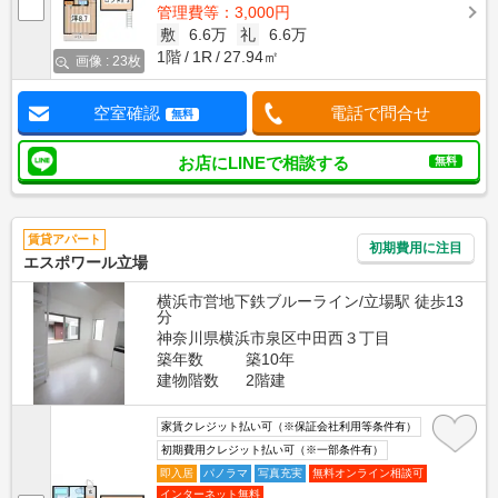
管理費等：3,000円
敷
6.6万
礼
6.6万
1階
1R
27.94㎡
画像 : 23枚
空室確認
電話で問合せ
無料
お店にLINEで相談する
無料
賃貸アパート
初期費用に注目
エスポワール立場
横浜市営地下鉄ブルーライン/立場駅 徒歩13
分
神奈川県横浜市泉区中田西３丁目
築年数
築10年
建物階数
2階建
家賃クレジット払い可（※保証会社利用等条件有）
初期費用クレジット払い可（※一部条件有）
即入居
パノラマ
写真充実
無料オンライン相談可
インターネット無料