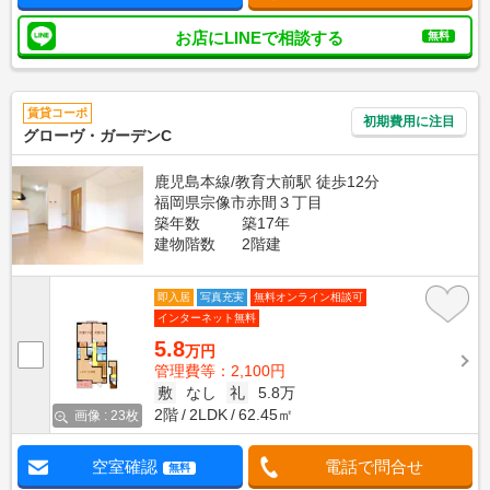
お店にLINEで相談する
無料
賃貸コーポ
初期費用に注目
グローヴ・ガーデンC
鹿児島本線/教育大前駅 徒歩12分
福岡県宗像市赤間３丁目
築年数
築17年
建物階数
2階建
即入居
写真充実
無料オンライン相談可
インターネット無料
5.8
万円
管理費等：2,100円
敷
なし
礼
5.8万
2階
2LDK
62.45㎡
画像 : 23枚
空室確認
電話で問合せ
無料