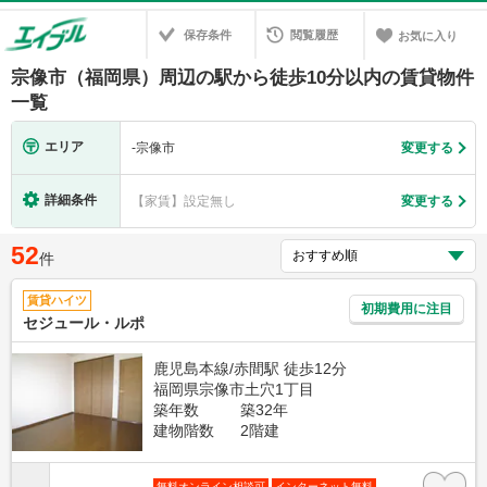
保存条件
閲覧履歴
お気に入り
宗像市（福岡県）周辺の駅から徒歩10分以内の賃貸物件
一覧
エリア
-
宗像市
変更する
詳細条件
【家賃】設定無し
変更する
52
件
賃貸ハイツ
初期費用に注目
セジュール・ルポ
鹿児島本線/赤間駅 徒歩12分
福岡県宗像市土穴1丁目
築年数
築32年
建物階数
2階建
無料オンライン相談可
インターネット無料