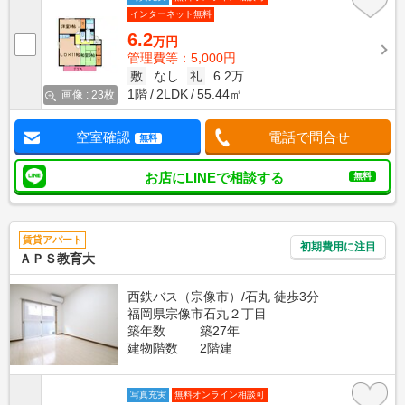
インターネット無料
6.2
万円
管理費等：5,000円
敷
なし
礼
6.2万
1階
2LDK
55.44㎡
画像 : 23枚
空室確認
電話で問合せ
無料
お店にLINEで相談する
無料
賃貸アパート
初期費用に注目
ＡＰＳ教育大
西鉄バス（宗像市）/石丸 徒歩3分
福岡県宗像市石丸２丁目
築年数
築27年
建物階数
2階建
写真充実
無料オンライン相談可