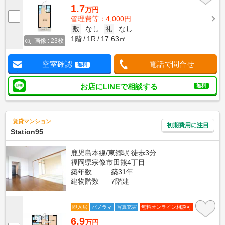
1.7
万円
管理費等：4,000円
敷
なし
礼
なし
1階
1R
17.63㎡
画像 : 23枚
空室確認
電話で問合せ
無料
お店にLINEで相談する
無料
賃貸マンション
初期費用に注目
Station95
鹿児島本線/東郷駅 徒歩3分
福岡県宗像市田熊4丁目
築年数
築31年
建物階数
7階建
即入居
パノラマ
写真充実
無料オンライン相談可
6.9
万円