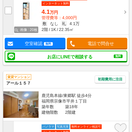
インターネット無料
4.1
万円
管理費等：4,000円
敷
なし
礼
4.1万
2階
1K
22.35㎡
画像 : 20枚
空室確認
電話で問合せ
無料
お店にLINEで相談する
無料
賃貸マンション
初期費用に注目
アール１５７
鹿児島本線/東郷駅 徒歩4分
福岡県宗像市平井１丁目
築年数
築18年
建物階数
2階建
パノラマ
写真充実
無料オンライン相談可