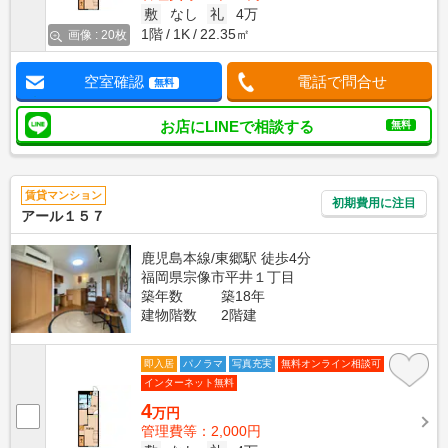
敷
なし
礼
4万
1階
1K
22.35㎡
画像 : 20枚
空室確認
電話で問合せ
無料
お店にLINEで相談する
無料
賃貸マンション
初期費用に注目
アール１５７
鹿児島本線/東郷駅 徒歩4分
福岡県宗像市平井１丁目
築年数
築18年
建物階数
2階建
即入居
パノラマ
写真充実
無料オンライン相談可
インターネット無料
4
万円
管理費等：2,000円