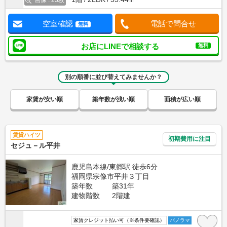
画像 : 23枚
空室確認
電話で問合せ
無料
お店にLINEで相談する
無料
別の順番に並び替えてみませんか？
家賃が安い順
築年数が浅い順
面積が広い順
賃貸ハイツ
初期費用に注目
セジュ－ル平井
鹿児島本線/東郷駅 徒歩6分
福岡県宗像市平井３丁目
築年数
築31年
建物階数
2階建
家賃クレジット払い可（※条件要確認）
パノラマ