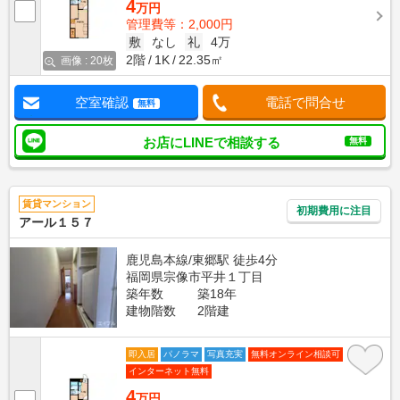
4
万円
管理費等：2,000円
敷
なし
礼
4万
2階
1K
22.35㎡
画像 : 20枚
空室確認
電話で問合せ
無料
お店にLINEで相談する
無料
賃貸マンション
初期費用に注目
アール１５７
鹿児島本線/東郷駅 徒歩4分
福岡県宗像市平井１丁目
築年数
築18年
建物階数
2階建
即入居
パノラマ
写真充実
無料オンライン相談可
インターネット無料
4
万円