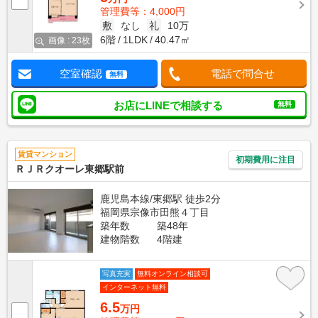
管理費等：4,000円
敷
なし
礼
10万
6階
1LDK
40.47㎡
画像 : 23枚
空室確認
電話で問合せ
無料
お店にLINEで相談する
無料
賃貸マンション
初期費用に注目
ＲＪＲクオーレ東郷駅前
鹿児島本線/東郷駅 徒歩2分
福岡県宗像市田熊４丁目
築年数
築48年
建物階数
4階建
写真充実
無料オンライン相談可
インターネット無料
6.5
万円