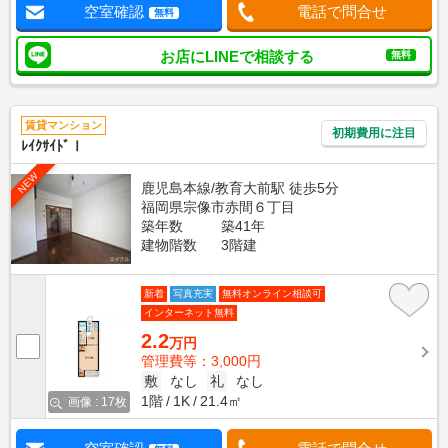
空室確認
電話で問合せ
無料
お店にLINEで相談する
無料
賃貸マンション
初期費用に注目
ﾚｲｸｻｲﾄﾞⅠ
NEW
鹿児島本線/教育大前駅 徒歩5分
福岡県宗像市赤間６丁目
築年数
築41年
建物階数
3階建
新着
写真充実
無料オンライン相談可
インターネット無料
2.2
万円
管理費等：3,000円
敷
なし
礼
なし
1階
1K
21.4㎡
画像 : 17枚