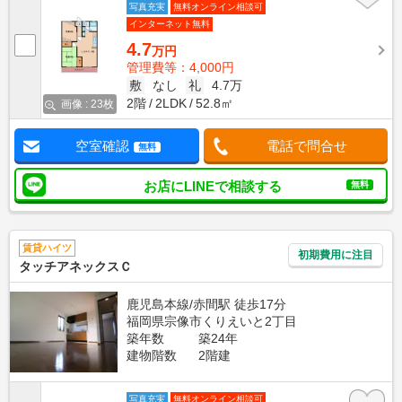
写真充実
無料オンライン相談可
インターネット無料
4.7
万円
管理費等：4,000円
敷
なし
礼
4.7万
2階
2LDK
52.8㎡
画像 : 23枚
空室確認
電話で問合せ
無料
お店にLINEで相談する
無料
賃貸ハイツ
初期費用に注目
タッチアネックスＣ
鹿児島本線/赤間駅 徒歩17分
福岡県宗像市くりえいと2丁目
築年数
築24年
建物階数
2階建
写真充実
無料オンライン相談可