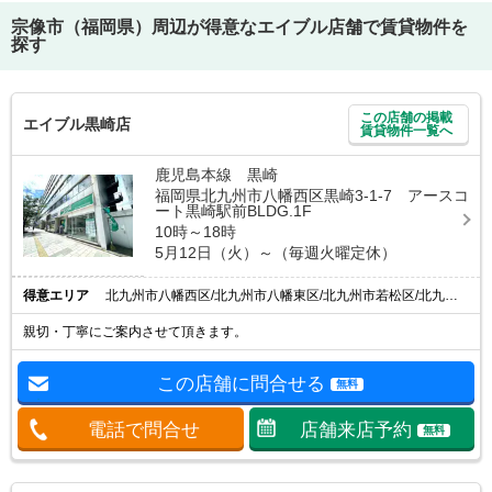
宗像市（福岡県）
周辺が得意なエイブル店舗で賃貸物件を
探す
この店舗の掲載
エイブル黒崎店
賃貸物件一覧へ
鹿児島本線 黒崎
福岡県北九州市八幡西区黒崎3-1-7 アースコ
ート黒崎駅前BLDG.1F
10時～18時
5月12日（火）～（毎週火曜定休）
得意エリア
北九州市八幡西区/北九州市八幡東区/北九州市若松区/北九州市戸畑区/直方市
親切・丁寧にご案内させて頂きます。
この店舗に問合せる
無料
電話で問合せ
店舗来店予約
無料