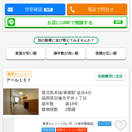
空室確認
電話で問合せ
無料
お店にLINEで相談する
無料
別の順番に並び替えてみませんか？
家賃が安い順
築年数が浅い順
面積が広い順
賃貸マンション
初期費用に注目
アール１５７
鹿児島本線/東郷駅 徒歩4分
福岡県宗像市平井１丁目
築年数
築18年
建物階数
2階建
家賃クレジット払い可（※条件要確認）
パノラマ
写真充実
無料オンライン相談可