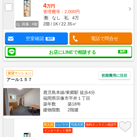
4
万円
管理費等：2,000円
敷
なし
礼
4万
2階
1K
22.35㎡
画像 : 4枚
空室確認
電話で問合せ
無料
お店にLINEで相談する
無料
賃貸マンション
初期費用に注目
アール１５７
鹿児島本線/東郷駅 徒歩4分
福岡県宗像市平井１丁目
築年数
築18年
建物階数
2階建
即入居
パノラマ
写真充実
無料オンライン相談可
インターネット無料