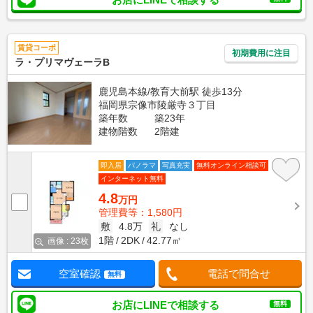
賃貸コーポ
初期費用に注目
ラ・プリマヴェーラB
鹿児島本線/教育大前駅 徒歩13分
福岡県宗像市陵厳寺３丁目
築年数
築23年
建物階数
2階建
即入居
パノラマ
写真充実
無料オンライン相談可
インターネット無料
4.8
万円
管理費等：1,580円
敷
4.8万
礼
なし
1階
2DK
42.77㎡
画像 : 23枚
空室確認
電話で問合せ
無料
お店にLINEで相談する
無料