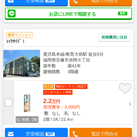
空室確認
電話で問合せ
無料
お店にLINEで相談する
無料
賃貸マンション
初期費用に注目
ﾚｲｸｻｲﾄﾞⅠ
鹿児島本線/教育大前駅 徒歩5分
福岡県宗像市赤間６丁目
築年数
築41年
建物階数
3階建
即入居
無料オンライン相談可
インターネット無料
2.2
万円
管理費等：3,000円
敷
なし
礼
なし
1階
1K
21.4㎡
画像 : 2枚
空室確認
電話で問合せ
無料