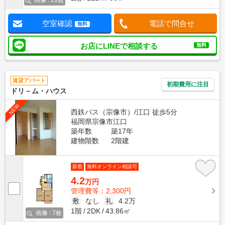
画像 : 21枚
空室確認
電話で問合せ
無料
お店にLINEで相談する
無料
賃貸アパート
初期費用に注目
ドリ－ム・ハウス
NEW
西鉄バス（宗像市）/江口 徒歩5分
福岡県宗像市江口
築年数
築17年
建物階数
2階建
新着
無料オンライン相談可
4.2
万円
管理費等：2,300円
敷
なし
礼
4.2万
1階
2DK
43.86㎡
画像 : 7枚