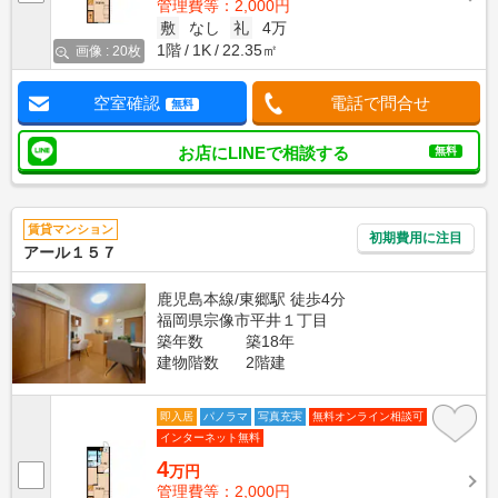
管理費等：2,000円
敷
なし
礼
4万
1階
1K
22.35㎡
画像 : 20枚
空室確認
電話で問合せ
無料
お店にLINEで相談する
無料
賃貸マンション
初期費用に注目
アール１５７
鹿児島本線/東郷駅 徒歩4分
福岡県宗像市平井１丁目
築年数
築18年
建物階数
2階建
即入居
パノラマ
写真充実
無料オンライン相談可
インターネット無料
4
万円
管理費等：2,000円