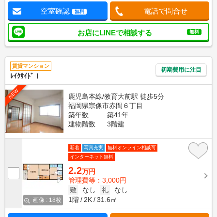
空室確認
電話で問合せ
無料
お店にLINEで相談する
無料
賃貸マンション
初期費用に注目
ﾚｲｸｻｲﾄﾞⅠ
NEW
鹿児島本線/教育大前駅 徒歩5分
福岡県宗像市赤間６丁目
築年数
築41年
建物階数
3階建
新着
写真充実
無料オンライン相談可
インターネット無料
2.2
万円
管理費等：3,000円
敷
なし
礼
なし
1階
2K
31.6㎡
画像 : 18枚