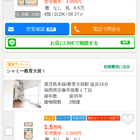
管理費等：4,000円
敷
なし
礼
6.5万
4階
2LDK
58.27㎡
画像 : 23枚
空室確認
電話で問合せ
無料
お店にLINEで相談する
無料
賃貸アパート
初期費用に注目
シャミー教育大前Ⅰ
鹿児島本線/教育大前駅 徒歩16分
福岡県宗像市徳重１丁目
築年数
築35年
建物階数
2階建
即入居
パノラマ
写真充実
無料オンライン相談可
1.5
万円
管理費等：2,000円
敷
なし
礼
なし