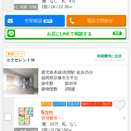
敷
なし
礼
4万
1階
1K
22.35㎡
画像 : 20枚
空室確認
電話で問合せ
無料
お店にLINEで相談する
無料
賃貸ハイツ
初期費用に注目
エクセレントＭ
鹿児島本線/赤間駅 徒歩25分
福岡県宗像市天平台
築年数
築30年
建物階数
2階建
即入居
パノラマ
写真充実
無料オンライン相談可
5
万円
管理費等：--
敷
10万
礼
なし
2階
2LDK
50㎡