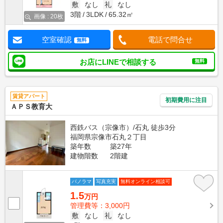
敷
なし
礼
なし
3階
3LDK
65.32㎡
画像 : 20枚
空室確認
電話で問合せ
無料
お店にLINEで相談する
無料
賃貸アパート
初期費用に注目
ＡＰＳ教育大
西鉄バス（宗像市）/石丸 徒歩3分
福岡県宗像市石丸２丁目
築年数
築27年
建物階数
2階建
パノラマ
写真充実
無料オンライン相談可
1.5
万円
管理費等：3,000円
敷
なし
礼
なし