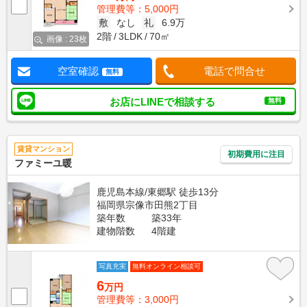
管理費等：5,000円
敷
なし
礼
6.9万
2階
3LDK
70㎡
画像 : 23枚
空室確認
電話で問合せ
無料
お店にLINEで相談する
無料
賃貸マンション
初期費用に注目
ファミーユ暖
鹿児島本線/東郷駅 徒歩13分
福岡県宗像市田熊2丁目
築年数
築33年
建物階数
4階建
写真充実
無料オンライン相談可
6
万円
管理費等：3,000円