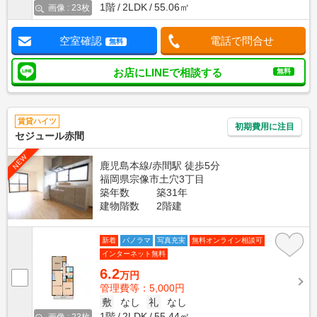
1階
2LDK
55.06㎡
画像 : 23枚
空室確認
電話で問合せ
無料
お店にLINEで相談する
無料
賃貸ハイツ
初期費用に注目
セジュール赤間
NEW
鹿児島本線/赤間駅 徒歩5分
福岡県宗像市土穴3丁目
築年数
築31年
建物階数
2階建
新着
パノラマ
写真充実
無料オンライン相談可
インターネット無料
6.2
万円
管理費等：5,000円
敷
なし
礼
なし
1階
2LDK
55.44㎡