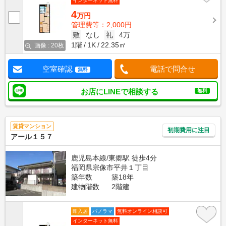
インターネット無料
4
万円
管理費等：2,000円
敷
なし
礼
4万
1階
1K
22.35㎡
画像 : 20枚
空室確認
電話で問合せ
無料
お店にLINEで相談する
無料
賃貸マンション
初期費用に注目
アール１５７
鹿児島本線/東郷駅 徒歩4分
福岡県宗像市平井１丁目
築年数
築18年
建物階数
2階建
即入居
パノラマ
無料オンライン相談可
インターネット無料