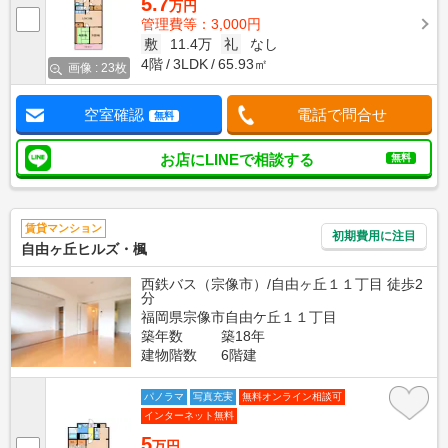
5.7
万円
管理費等：3,000円
敷
11.4万
礼
なし
4階
3LDK
65.93㎡
画像 : 23枚
空室確認
電話で問合せ
無料
お店にLINEで相談する
無料
賃貸マンション
初期費用に注目
自由ヶ丘ヒルズ・楓
西鉄バス（宗像市）/自由ヶ丘１１丁目 徒歩2
分
福岡県宗像市自由ケ丘１１丁目
築年数
築18年
建物階数
6階建
パノラマ
写真充実
無料オンライン相談可
インターネット無料
5
万円