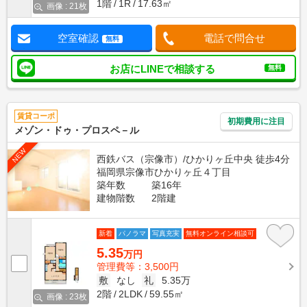
1階
1R
17.63㎡
画像 : 21枚
空室確認
電話で問合せ
無料
お店にLINEで相談する
無料
賃貸コーポ
初期費用に注目
メゾン・ドゥ・プロスペ－ル
NEW
西鉄バス（宗像市）/ひかりヶ丘中央 徒歩4分
福岡県宗像市ひかりヶ丘４丁目
築年数
築16年
建物階数
2階建
新着
パノラマ
写真充実
無料オンライン相談可
5.35
万円
管理費等：3,500円
敷
なし
礼
5.35万
2階
2LDK
59.55㎡
画像 : 23枚