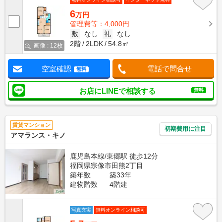
6
万円
管理費等：4,000円
敷
なし
礼
なし
2階
2LDK
54.8㎡
画像 : 12枚
空室確認
電話で問合せ
無料
お店にLINEで相談する
無料
賃貸マンション
初期費用に注目
アマランス・キノ
鹿児島本線/東郷駅 徒歩12分
福岡県宗像市田熊2丁目
築年数
築33年
建物階数
4階建
写真充実
無料オンライン相談可