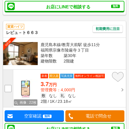
お店にLINEで相談する
無料
賃貸ハイツ
初期費用に注目
レピュ－ト６６３
NEW
鹿児島本線/教育大前駅 徒歩11分
福岡県宗像市陵厳寺３丁目
築年数
築30年
建物階数
2階建
新着
即入居
写真充実
無料オンライン相談可
3.7
万円
管理費等：4,000円
敷
なし
礼
なし
2階
1K
23.18㎡
画像 : 22枚
空室確認
電話で問合せ
無料
お店にLINEで相談する
無料