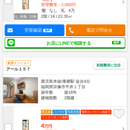
管理費等：2,000円
敷
なし
礼
4万
2階
1K
22.35㎡
画像 : 20枚
空室確認
電話で問合せ
無料
お店にLINEで相談する
無料
賃貸マンション
初期費用に注目
アール１５７
鹿児島本線/東郷駅 徒歩4分
福岡県宗像市平井１丁目
築年数
築18年
建物階数
2階建
即入居
パノラマ
写真充実
無料オンライン相談可
インターネット無料
4
万円