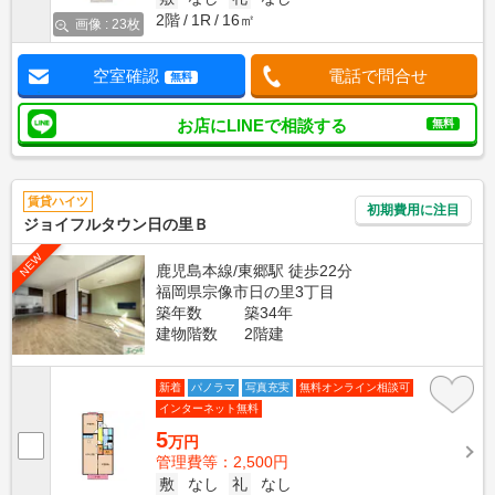
2階
1R
16㎡
画像 : 23枚
空室確認
電話で問合せ
無料
お店にLINEで相談する
無料
賃貸ハイツ
初期費用に注目
ジョイフルタウン日の里Ｂ
NEW
鹿児島本線/東郷駅 徒歩22分
福岡県宗像市日の里3丁目
築年数
築34年
建物階数
2階建
新着
パノラマ
写真充実
無料オンライン相談可
インターネット無料
5
万円
管理費等：2,500円
敷
なし
礼
なし