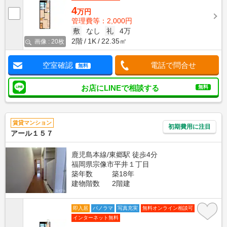
4
万円
管理費等：2,000円
敷
なし
礼
4万
2階
1K
22.35㎡
画像 : 20枚
空室確認
電話で問合せ
無料
お店にLINEで相談する
無料
賃貸マンション
初期費用に注目
アール１５７
鹿児島本線/東郷駅 徒歩4分
福岡県宗像市平井１丁目
築年数
築18年
建物階数
2階建
即入居
パノラマ
写真充実
無料オンライン相談可
インターネット無料