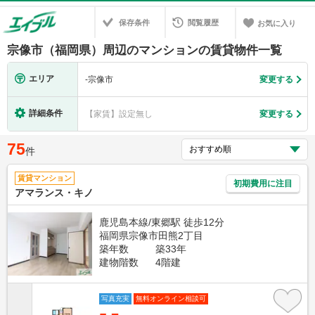
保存条件
閲覧履歴
お気に入り
宗像市（福岡県）周辺のマンションの賃貸物件一覧
エリア
-
宗像市
変更する
詳細条件
【家賃】設定無し
変更する
75
件
賃貸マンション
初期費用に注目
アマランス・キノ
鹿児島本線/東郷駅 徒歩12分
福岡県宗像市田熊2丁目
築年数
築33年
建物階数
4階建
写真充実
無料オンライン相談可