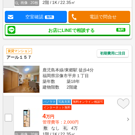
2階
1K
22.35㎡
画像 : 20枚
空室確認
電話で問合せ
無料
お店にLINEで相談する
無料
賃貸マンション
初期費用に注目
アール１５７
鹿児島本線/東郷駅 徒歩4分
福岡県宗像市平井１丁目
築年数
築18年
建物階数
2階建
パノラマ
写真充実
無料オンライン相談可
インターネット無料
4
万円
管理費等：2,000円
敷
なし
礼
4万
1階
1K
22.35㎡
画像 : 20枚