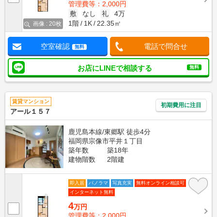
管理費等：2,000円
敷
なし
礼
4万
1階
1K
22.35㎡
画像 : 20枚
空室確認
電話で問合せ
無料
お店にLINEで相談する
無料
賃貸マンション
初期費用に注目
アール１５７
鹿児島本線/東郷駅 徒歩4分
福岡県宗像市平井１丁目
築年数
築18年
建物階数
2階建
即入居
パノラマ
写真充実
無料オンライン相談可
インターネット無料
4
万円
管理費等：2,000円