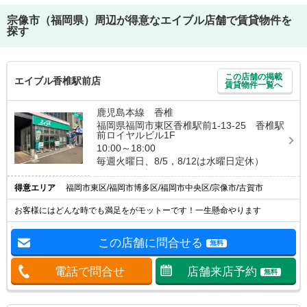
宗像市（福岡県）
周辺が得意なエイブル店舗で賃貸物件を
探す
この店舗の掲載
エイブル香椎駅前店
賃貸物件一覧へ
鹿児島本線 香椎
福岡県福岡市東区香椎駅前1-13-25 香椎駅
前ロイヤルビル1F
10:00～18:00
毎週火曜日、8/5，8/12は水曜日定休）
得意エリア
福岡市東区/福岡市博多区/福岡市中央区/宗像市/古賀市
お客様にはどんな時でも満足をがモットーです！一生懸命やります
この店舗に問合せる
無料
電話で問合せ
店舗来店予約
無料