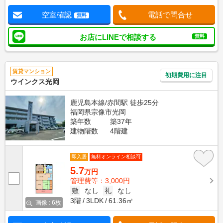
空室確認
電話で問合せ
無料
お店にLINEで相談する
無料
賃貸マンション
初期費用に注目
ウインクス光岡
鹿児島本線/赤間駅 徒歩25分
福岡県宗像市光岡
築年数
築37年
建物階数
4階建
即入居
無料オンライン相談可
5.7
万円
管理費等：3,000円
敷
なし
礼
なし
3階
3LDK
61.36㎡
画像 : 6枚