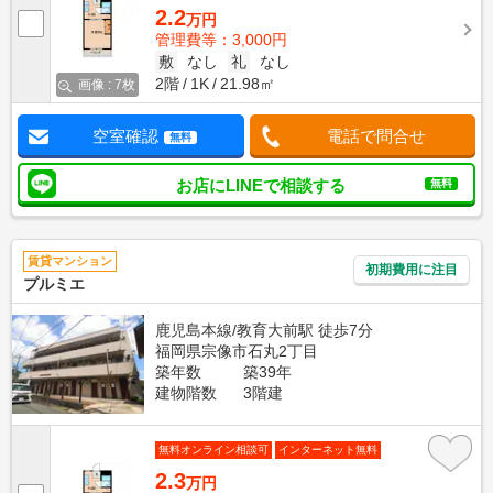
2.2
万円
管理費等：3,000円
敷
なし
礼
なし
2階
1K
21.98㎡
画像 : 7枚
空室確認
電話で問合せ
無料
お店にLINEで相談する
無料
賃貸マンション
初期費用に注目
プルミエ
鹿児島本線/教育大前駅 徒歩7分
福岡県宗像市石丸2丁目
築年数
築39年
建物階数
3階建
無料オンライン相談可
インターネット無料
2.3
万円