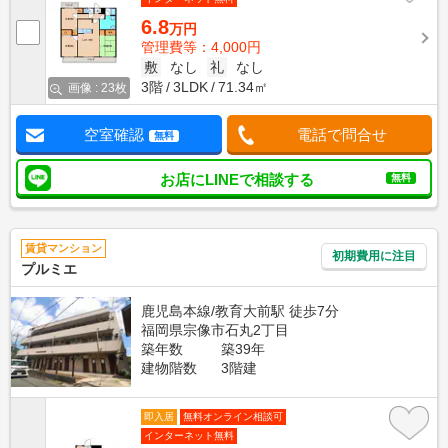
6.8
万円
管理費等：4,000円
敷
なし
礼
なし
3階
3LDK
71.34㎡
画像 : 23枚
空室確認
電話で問合せ
無料
お店にLINEで相談する
無料
賃貸マンション
初期費用に注目
プルミエ
鹿児島本線/教育大前駅 徒歩7分
福岡県宗像市石丸2丁目
築年数
築39年
建物階数
3階建
即入居
無料オンライン相談可
インターネット無料