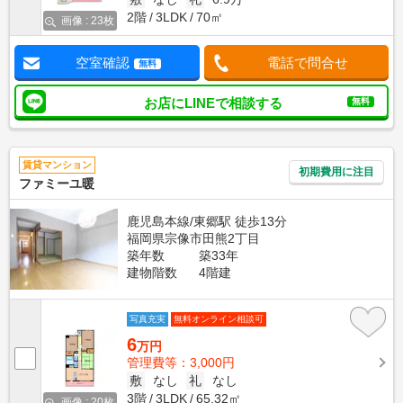
2階
3LDK
70㎡
画像 : 23枚
空室確認
電話で問合せ
無料
お店にLINEで相談する
無料
賃貸マンション
初期費用に注目
ファミーユ暖
鹿児島本線/東郷駅 徒歩13分
福岡県宗像市田熊2丁目
築年数
築33年
建物階数
4階建
写真充実
無料オンライン相談可
6
万円
管理費等：3,000円
敷
なし
礼
なし
3階
3LDK
65.32㎡
画像 : 20枚