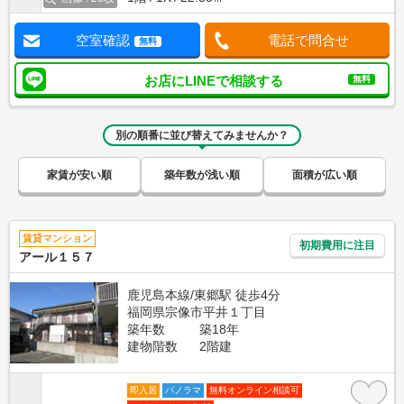
空室確認
電話で問合せ
無料
お店にLINEで相談する
無料
別の順番に並び替えてみませんか？
家賃が安い順
築年数が浅い順
面積が広い順
賃貸マンション
初期費用に注目
アール１５７
鹿児島本線/東郷駅 徒歩4分
福岡県宗像市平井１丁目
築年数
築18年
建物階数
2階建
即入居
パノラマ
無料オンライン相談可