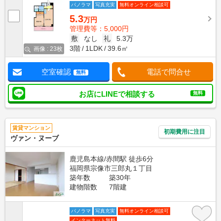
パノラマ
写真充実
無料オンライン相談可
5.3
万円
管理費等：5,000円
敷
なし
礼
5.3万
3階
1LDK
39.6㎡
画像 : 23枚
空室確認
電話で問合せ
無料
お店にLINEで相談する
無料
賃貸マンション
初期費用に注目
ヴァン・ヌーブ
鹿児島本線/赤間駅 徒歩6分
福岡県宗像市三郎丸１丁目
築年数
築30年
建物階数
7階建
パノラマ
写真充実
無料オンライン相談可
インターネット無料