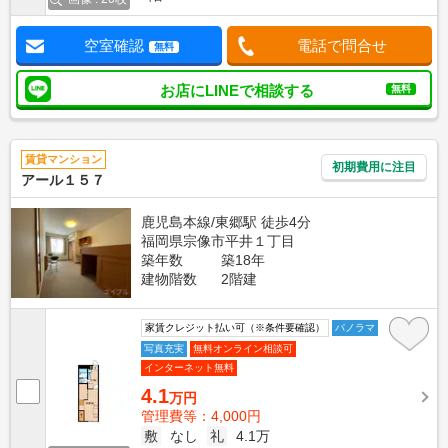
空室確認
電話で問合せ
無料
お店にLINEで相談する
無料
賃貸マンション
初期費用に注目
アール１５７
鹿児島本線/東郷駅 徒歩4分
福岡県宗像市平井１丁目
築年数
築18年
建物階数
2階建
家賃クレジット払い可（※条件要確認）
パノラマ
写真充実
無料オンライン相談可
インターネット無料
4.1
万円
管理費等：4,000円
敷
なし
礼
4.1万