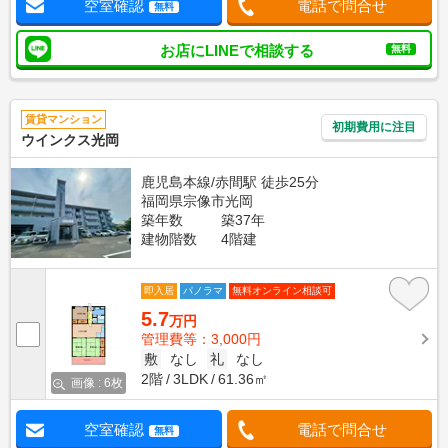
空室確認
電話で問合せ
無料
お店にLINEで相談する
無料
賃貸マンション
初期費用に注目
ウインクス光岡
鹿児島本線/赤間駅 徒歩25分
福岡県宗像市光岡
築年数
築37年
建物階数
4階建
即入居
パノラマ
無料オンライン相談可
5.7
万円
管理費等：3,000円
敷
なし
礼
なし
2階
3LDK
61.36㎡
画像 : 6枚
空室確認
電話で問合せ
無料