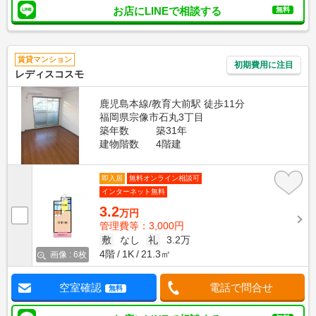
お店にLINEで相談する
無料
賃貸マンション
初期費用に注目
レディスコスモ
鹿児島本線/教育大前駅 徒歩11分
福岡県宗像市石丸3丁目
築年数
築31年
建物階数
4階建
即入居
無料オンライン相談可
インターネット無料
3.2
万円
管理費等：3,000円
敷
なし
礼
3.2万
4階
1K
21.3㎡
画像 : 6枚
空室確認
電話で問合せ
無料