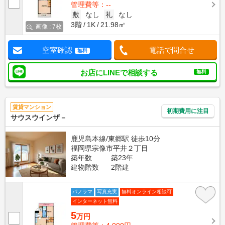
管理費等：--
敷
なし
礼
なし
3階
1K
21.98㎡
画像 : 7枚
空室確認
電話で問合せ
無料
お店にLINEで相談する
無料
賃貸マンション
初期費用に注目
サウスウインザ－
鹿児島本線/東郷駅 徒歩10分
福岡県宗像市平井２丁目
築年数
築23年
建物階数
2階建
パノラマ
写真充実
無料オンライン相談可
インターネット無料
5
万円