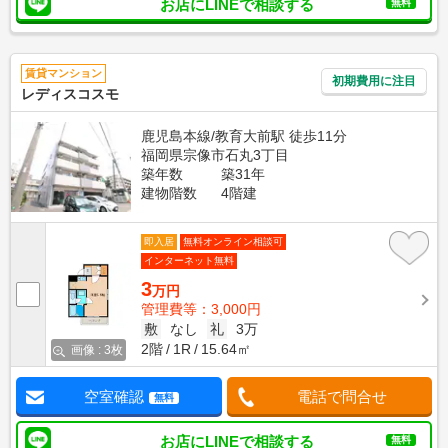
お店にLINEで相談する
無料
賃貸マンション
初期費用に注目
レディスコスモ
鹿児島本線/教育大前駅 徒歩11分
福岡県宗像市石丸3丁目
築年数
築31年
建物階数
4階建
即入居
無料オンライン相談可
インターネット無料
3
万円
管理費等：3,000円
敷
なし
礼
3万
2階
1R
15.64㎡
画像 : 3枚
空室確認
電話で問合せ
無料
お店にLINEで相談する
無料