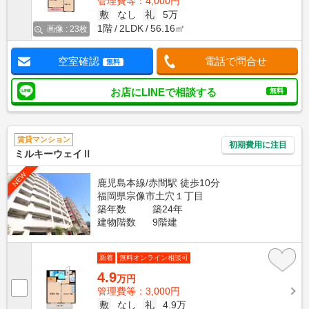
管理費等：4,000円
敷
なし
礼
5万
1階
2LDK
56.16㎡
画像 : 23枚
空室確認
電話で問合せ
無料
お店にLINEで相談する
無料
賃貸マンション
初期費用に注目
ミルキーウェイⅡ
NEW
鹿児島本線/赤間駅 徒歩10分
福岡県宗像市土穴１丁目
築年数
築24年
建物階数
9階建
新着
無料オンライン相談可
4.9
万円
管理費等：3,000円
敷
なし
礼
4.9万