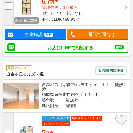
5.7
万円
管理費等：3,000円
敷
11.4万
礼
なし
4階
3LDK
65.93㎡
画像 : 23枚
空室確認
電話で問合せ
無料
お店にLINEで相談する
無料
賃貸マンション
初期費用に注目
自由ヶ丘ヒルズ・楓
西鉄バス（宗像市）/自由ヶ丘１１丁目 徒歩2
分
福岡県宗像市自由ケ丘１１丁目
築年数
築18年
建物階数
6階建
パノラマ
写真充実
無料オンライン相談可
インターネット無料
5
万円