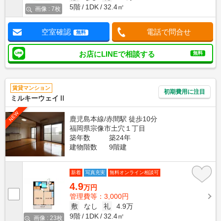
5階
1DK
32.4㎡
画像 : 7枚
空室確認
電話で問合せ
無料
お店にLINEで相談する
無料
賃貸マンション
初期費用に注目
ミルキーウェイⅡ
NEW
鹿児島本線/赤間駅 徒歩10分
福岡県宗像市土穴１丁目
築年数
築24年
建物階数
9階建
新着
写真充実
無料オンライン相談可
4.9
万円
管理費等：3,000円
敷
なし
礼
4.9万
9階
1DK
32.4㎡
画像 : 23枚