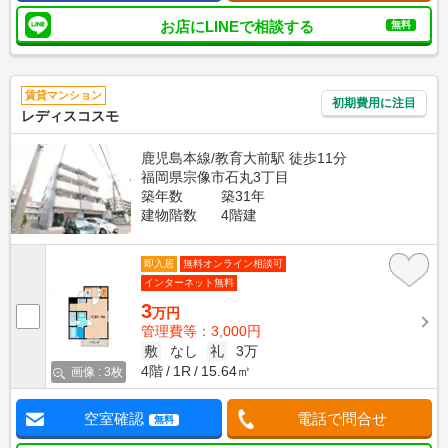
お店にLINEで相談する
無料
賃貸マンション
初期費用に注目
レディスコスモ
鹿児島本線/教育大前駅 徒歩11分
福岡県宗像市石丸3丁目
築年数
築31年
建物階数
4階建
即入居
無料オンライン相談可
インターネット無料
3
万円
管理費等：3,000円
敷
なし
礼
3万
4階
1R
15.64㎡
画像 : 3枚
空室確認
電話で問合せ
無料