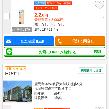
写真充実
無料オンライン相談可
インターネット無料
2.2
万円
管理費等：3,000円
敷
なし
礼
なし
1階
1K
21.4㎡
画像 : 17枚
空室確認
電話で問合せ
無料
お店にLINEで相談する
無料
賃貸マンション
初期費用に注目
ﾚｲｸｻｲﾄﾞⅠ
鹿児島本線/教育大前駅 徒歩5分
福岡県宗像市赤間６丁目
築年数
築41年
建物階数
3階建