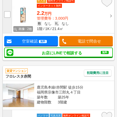
即入居
無料オンライン相談可
インターネット無料
2.2
万円
管理費等：3,000円
敷
なし
礼
なし
1階
1K
21.4㎡
画像 : 2枚
空室確認
電話で問合せ
無料
お店にLINEで相談する
無料
賃貸マンション
初期費用に注目
フロレスタ赤間
鹿児島本線/赤間駅 徒歩15分
福岡県宗像市三郎丸４丁目
築年数
築25年
建物階数
3階建
パノラマ
写真充実
無料オンライン相談可