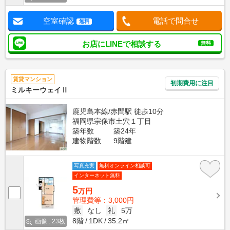
空室確認
電話で問合せ
無料
お店にLINEで相談する
無料
賃貸マンション
初期費用に注目
ミルキーウェイⅡ
鹿児島本線/赤間駅 徒歩10分
福岡県宗像市土穴１丁目
築年数
築24年
建物階数
9階建
写真充実
無料オンライン相談可
インターネット無料
5
万円
管理費等：3,000円
敷
なし
礼
5万
8階
1DK
35.2㎡
画像 : 23枚