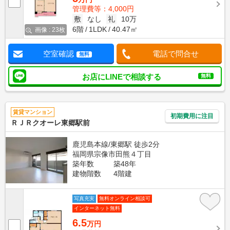
管理費等：4,000円
敷
なし
礼
10万
6階
1LDK
40.47㎡
画像 : 23枚
空室確認
電話で問合せ
無料
お店にLINEで相談する
無料
賃貸マンション
初期費用に注目
ＲＪＲクオーレ東郷駅前
鹿児島本線/東郷駅 徒歩2分
福岡県宗像市田熊４丁目
築年数
築48年
建物階数
4階建
写真充実
無料オンライン相談可
インターネット無料
6.5
万円