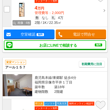
インターネット無料
4
万円
管理費等：2,000円
敷
なし
礼
4万
2階
1K
22.35㎡
画像 : 4枚
空室確認
電話で問合せ
無料
お店にLINEで相談する
無料
賃貸マンション
初期費用に注目
アール１５７
鹿児島本線/東郷駅 徒歩4分
福岡県宗像市平井１丁目
築年数
築18年
建物階数
2階建
即入居
パノラマ
写真充実
無料オンライン相談可
インターネット無料