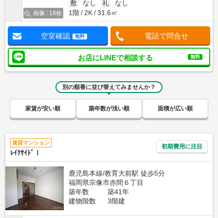
敷
なし
礼
なし
1階
2K
31.6㎡
画像 : 18枚
空室確認
電話で問合せ
無料
お店にLINEで相談する
無料
別の順番に並び替えてみませんか？
家賃が安い順
築年数が浅い順
面積が広い順
賃貸マンション
初期費用に注目
ﾚｲｸｻｲﾄﾞⅠ
鹿児島本線/教育大前駅 徒歩5分
福岡県宗像市赤間６丁目
築年数
築41年
建物階数
3階建