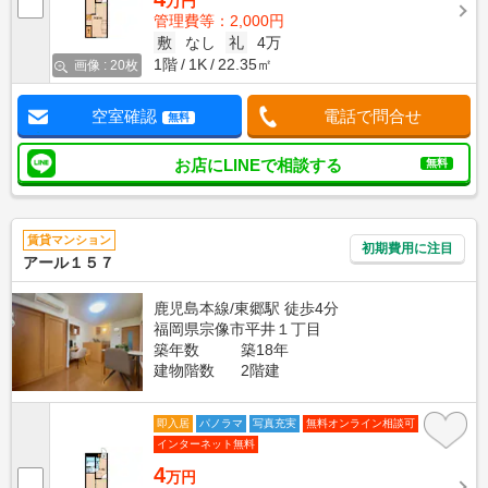
万円
管理費等：2,000円
敷
なし
礼
4万
1階
1K
22.35㎡
画像 : 20枚
空室確認
電話で問合せ
無料
お店にLINEで相談する
無料
賃貸マンション
初期費用に注目
アール１５７
鹿児島本線/東郷駅 徒歩4分
福岡県宗像市平井１丁目
築年数
築18年
建物階数
2階建
即入居
パノラマ
写真充実
無料オンライン相談可
インターネット無料
4
万円