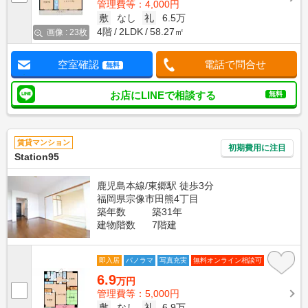
管理費等：4,000円
敷
なし
礼
6.5万
4階
2LDK
58.27㎡
画像 : 23枚
空室確認
電話で問合せ
無料
お店にLINEで相談する
無料
賃貸マンション
初期費用に注目
Station95
鹿児島本線/東郷駅 徒歩3分
福岡県宗像市田熊4丁目
築年数
築31年
建物階数
7階建
即入居
パノラマ
写真充実
無料オンライン相談可
6.9
万円
管理費等：5,000円
敷
なし
礼
6.9万