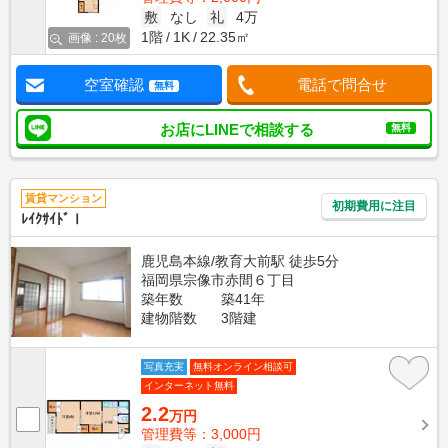
敷
なし
礼
4万
1階
1K
22.35㎡
画像 : 20枚
空室確認
電話で問合せ
無料
お店にLINEで相談する
無料
賃貸マンション
初期費用に注目
ﾚｲｸｻｲﾄﾞⅠ
鹿児島本線/教育大前駅 徒歩5分
福岡県宗像市赤間６丁目
築年数
築41年
建物階数
3階建
写真充実
無料オンライン相談可
インターネット無料
2.2
万円
管理費等：3,000円