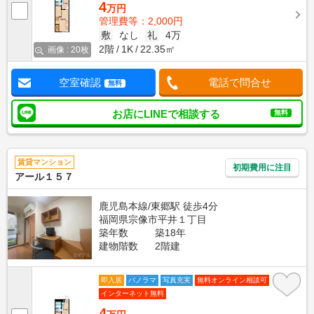
4
万円
管理費等：2,000円
敷
なし
礼
4万
2階
1K
22.35㎡
画像 : 20枚
空室確認
電話で問合せ
無料
お店にLINEで相談する
無料
賃貸マンション
初期費用に注目
アール１５７
鹿児島本線/東郷駅 徒歩4分
福岡県宗像市平井１丁目
築年数
築18年
建物階数
2階建
即入居
パノラマ
写真充実
無料オンライン相談可
インターネット無料
4