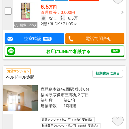
6.5
万円
管理費等：3,000円
敷
なし
礼
6.5万
2階
3LDK
71.05㎡
画像 : 22枚
空室確認
電話で問合せ
無料
お店にLINEで相談する
無料
賃貸マンション
初期費用に注目
ベルドール赤間
鹿児島本線/赤間駅 徒歩6分
福岡県宗像市三郎丸２丁目
築年数
築17年
建物階数
10階建
家賃クレジット払い可（※条件要確認）
初期費用クレジット払い可（※条件要確認）