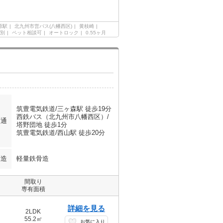
原駅
北九州市営バス(八幡西区)
黄枝崎
別
ペット相談可
オートロック
0.55ヶ月
筑豊電気鉄道/三ヶ森駅 徒歩19分
西鉄バス（北九州市八幡西区）/
交通
塔野団地 徒歩1分
筑豊電気鉄道/西山駅 徒歩20分
構造
軽量鉄骨造
間取り
専有面積
詳細を見る
2LDK
55.2㎡
お気に入り