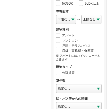
5K/5DK
5LDK以上
専有面積
〜
建物種別
アパート
マンション
戸建・テラスハウス
店舗・事務所・倉庫等
アパートにはハイツ、コーポを
含みます
建物タイプ
分譲賃貸
築年数
駅・バス停からの時間