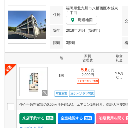
福岡県北九州市八幡西区本城東
１丁目
住所
周辺地図
築年
2018年04月（築8年）
階建
3階建
家賃
敷金
階
管理費
礼金
5.6
万円
5.6万
2,000円
1階
なし
インターネット無料
写真充実
360°パノラマ写真
仲介手数料家賃の0.55ヵ月分(税込)。エアコン1基付き。保証人不要制
来店予約する
空室確認する
初期費用を聞く
無料
無料