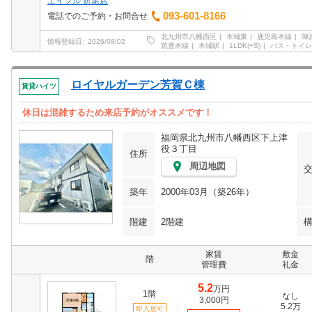
エイブル 折尾店
093-601-8166
電話でのご予約・お問合せ
北九州市八幡西区
本城東
鹿児島本線
陣
情報登録日
2026/08/02
筑豊本線
本城駅
1LDK(+S)
バス・トイレ
ロイヤルガーデン芳賀Ｃ棟
賃貸ハイツ
休日は混雑するため来店予約がオススメです！
福岡県北九州市八幡西区下上津
役３丁目
住所
周辺地図
築年
2000年03月（築26年）
階建
2階建
家賃
敷金
階
管理費
礼金
5.2
万円
1階
なし
3,000円
5.2万
即入居可