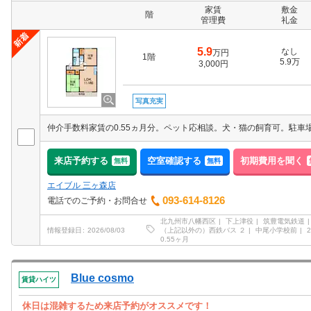
家賃
敷金
階
管理費
礼金
5.9
なし
万円
1階
5.9万
3,000円
写真充実
来店予約する
空室確認する
初期費用を聞く
無料
無料
エイブル 三ヶ森店
093-614-8126
電話でのご予約・お問合せ
北九州市八幡西区
下上津役
筑豊電気鉄道
（上記以外の）西鉄バス ２
中尾小学校前
2
情報登録日
2026/08/03
0.55ヶ月
Blue cosmo
賃貸ハイツ
休日は混雑するため来店予約がオススメです！