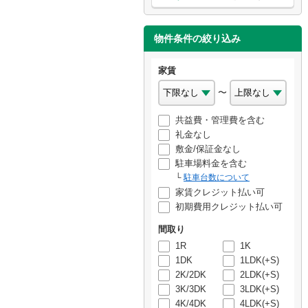
物件条件の絞り込み
家賃
〜
共益費・管理費を含む
礼金なし
敷金/保証金なし
駐車場料金を含む
駐車台数について
家賃クレジット払い可
初期費用クレジット払い可
間取り
1R
1K
1DK
1LDK(+S)
2K/2DK
2LDK(+S)
3K/3DK
3LDK(+S)
4K/4DK
4LDK(+S)