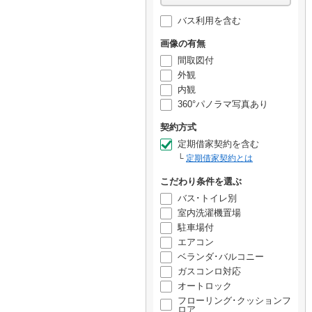
バス利用を含む
画像の有無
間取図付
外観
内観
360°パノラマ写真あり
契約方式
定期借家契約を含む
定期借家契約とは
こだわり条件を選ぶ
バス･トイレ別
室内洗濯機置場
駐車場付
エアコン
ベランダ･バルコニー
ガスコンロ対応
オートロック
フローリング･クッションフ
ロア