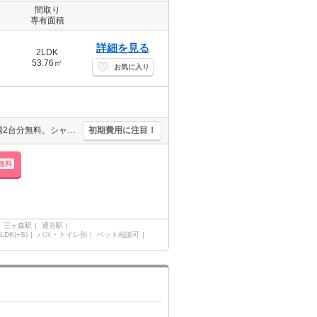
間取り
専有面積
詳細を見る
2LDK
53.76㎡
お気に入り
仲介手数料家賃の0.55ヵ月分。ペット応相談。犬・猫の飼育可。駐車場2台分無料。シャワー付独立洗面台。温水洗浄便座付き。専用庭付き。角部屋。
初期費用に注目！
無料
三ヶ森駅
通谷駅
LDK(+S)
バス・トイレ別
ペット相談可