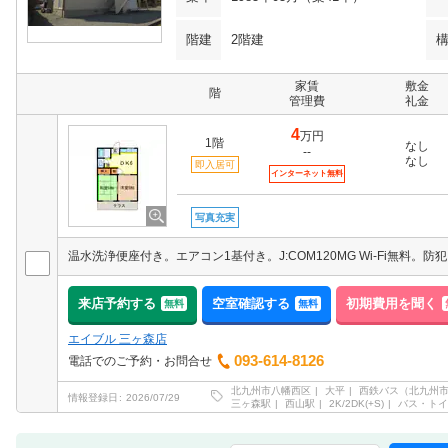
階建
2階建
家賃
敷金
階
管理費
礼金
4
万円
1階
なし
--
なし
即入居可
インターネット無料
写真充実
来店予約する
空室確認する
初期費用を聞く
無料
無料
エイブル 三ヶ森店
093-614-8126
電話でのご予約・お問合せ
北九州市八幡西区
大平
西鉄バス（北九州
情報登録日
2026/07/29
三ヶ森駅
西山駅
2K/2DK(+S)
バス・トイ