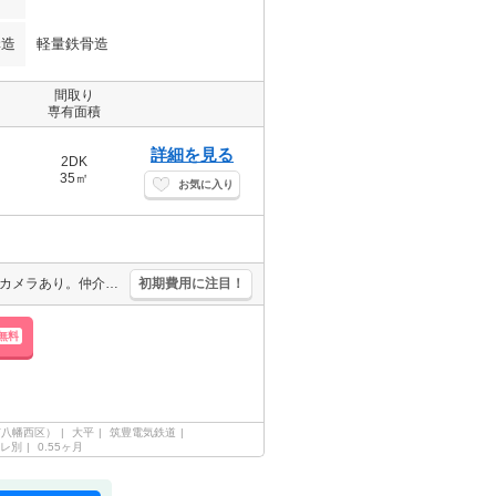
構造
軽量鉄骨造
間取り
専有面積
詳細を見る
2DK
35㎡
お気に入り
温水洗浄便座付き。エアコン1基付き。J:COM120MG Wi-Fi無料。防犯カメラあり。仲介手数料家賃の0.55ヵ月分(税込)。追い焚き機能付きバス。TVインターホン付き。
初期費用に注目！
無料
市八幡西区）
大平
筑豊電気鉄道
レ別
0.55ヶ月