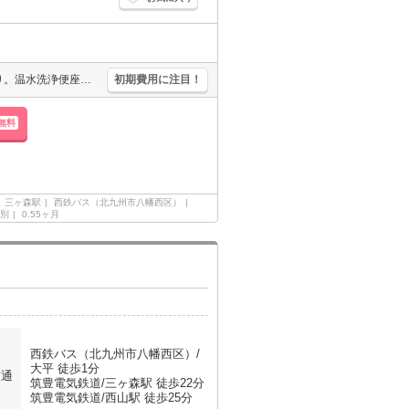
仲介手数料家賃の0.55ヵ月分。インターネット無料。宅配ボックスあり。温水洗浄便座付き。シャワー付独立洗面台。エアコン1基付き。駐車場2台可(1台目と同額)。
初期費用に注目！
無料
三ヶ森駅
西鉄バス（北九州市八幡西区）
別
0.55ヶ月
西鉄バス（北九州市八幡西区）/
大平 徒歩1分
交通
筑豊電気鉄道/三ヶ森駅 徒歩22分
筑豊電気鉄道/西山駅 徒歩25分