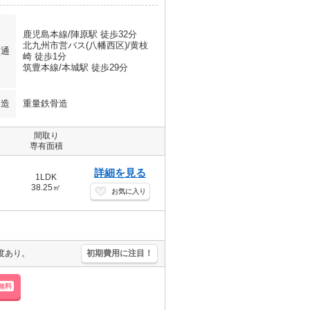
鹿児島本線/陣原駅 徒歩32分
北九州市営バス(八幡西区)/黄枝
交通
崎 徒歩1分
筑豊本線/本城駅 徒歩29分
構造
重量鉄骨造
間取り
専有面積
詳細を見る
1LDK
38.25㎡
お気に入り
度あり。
初期費用に注目！
無料