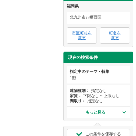
福岡県
北九州市八幡西区
市区町村を
町名を
変更
変更
現在の検索条件
指定中のテーマ・特集
1階
建物種別
指定なし
家賃
下限なし ~ 上限なし
間取り
指定なし
もっと見る
この条件を保存する