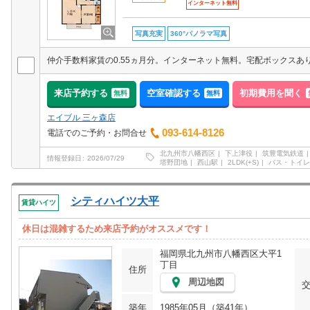
インターネット無料
写真充実
360°パノラマ写真
来店予約する
空室確認する
初期費用を聞く
無料
無料
エイブル 三ヶ森店
093-614-8126
電話でのご予約・お問合せ
北九州市八幡西区
下上津役
筑豊電気鉄道
情報登録日
2026/07/29
塔野団地
西山駅
2LDK(+S)
バス・トイレ
シティハイツ大平
賃貸ハイツ
休日は混雑するため来店予約がオススメです！
福岡県北九州市八幡西区大平1
丁目
住所
周辺地図
築年
1985年05月（築41年）