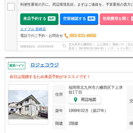
利便性重視の方に。周辺環境良好。まずはご連絡を。予算重視の貴方
来店予約する
空室確認する
初期費用を聞く
無料
無料
エイブル 黒崎店
093-631-6650
電話でのご予約・お問合せ
北九州市八幡西区
上上津役
西鉄バス（北
情報登録日
2026/08/08
足水
3K/3DK/3LDK(+S)
バス・トイレ別
ロジェコウジ
賃貸ハイツ
休日は混雑するため来店予約がオススメです！
福岡県北九州市八幡西区下上津
役1丁目
住所
周辺地図
築年
1999年02月（築27年）
階建
2階建