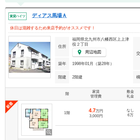
ディアス馬場Ａ
賃貸ハイツ
休日は混雑するため来店予約がオススメです！
福岡県北九州市八幡西区上上津
役２丁目
住所
周辺地図
築年
1998年01月（築28年）
階建
2階建
家賃
敷金
階
管理費
礼金
4.7
なし
万円
1階
6万
3,000円