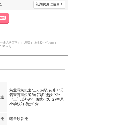
に。
初期費用に注目！
無料
九州市八幡西区）
馬場
上津役小学校前
0.55ヶ月
筑豊電気鉄道/三ヶ森駅 徒歩13分
筑豊電気鉄道/通谷駅 徒歩23分
交通
（上記以外の）西鉄バス ２/中尾
小学校前 徒歩1分
構造
軽量鉄骨造