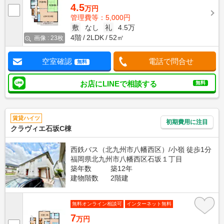
4.5
万円
管理費等：5,000円
敷
なし
礼
4.5万
4階
2LDK
52㎡
画像 : 23枚
空室確認
電話で問合せ
無料
お店にLINEで相談する
無料
賃貸ハイツ
初期費用に注目
クラヴィエ石坂C棟
西鉄バス（北九州市八幡西区）/小嶺 徒歩1分
福岡県北九州市八幡西区石坂１丁目
築年数
築12年
建物階数
2階建
無料オンライン相談可
インターネット無料
7
万円