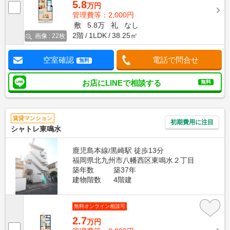
5.8
万円
管理費等：2,000円
敷
5.8万
礼
なし
2階
1LDK
38.25㎡
画像 : 22枚
空室確認
電話で問合せ
無料
お店にLINEで相談する
無料
賃貸マンション
初期費用に注目
シャトレ東鳴水
鹿児島本線/黒崎駅 徒歩13分
福岡県北九州市八幡西区東鳴水２丁目
築年数
築37年
建物階数
4階建
無料オンライン相談可
2.7
万円