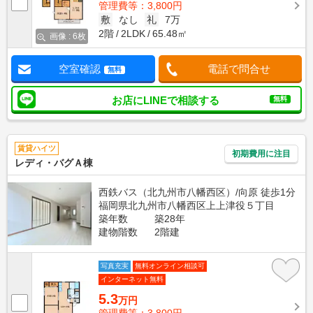
管理費等：3,800円
敷
なし
礼
7万
2階
2LDK
65.48㎡
画像 : 6枚
空室確認
電話で問合せ
無料
お店にLINEで相談する
無料
賃貸ハイツ
初期費用に注目
レディ・バグＡ棟
西鉄バス（北九州市八幡西区）/向原 徒歩1分
福岡県北九州市八幡西区上上津役５丁目
築年数
築28年
建物階数
2階建
写真充実
無料オンライン相談可
インターネット無料
5.3
万円