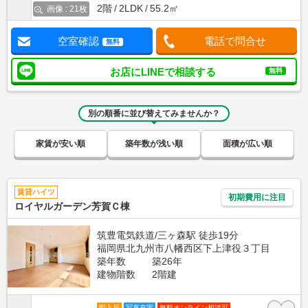
2階
2LDK
55.2㎡
画像 : 21枚
空室確認
電話で問合せ
無料
お店にLINEで相談する
無料
別の順番に並び替えてみませんか？
家賃が安い順
築年数が浅い順
面積が広い順
賃貸ハイツ
初期費用に注目
ロイヤルガーデン芳賀Ｃ棟
筑豊電気鉄道/三ヶ森駅 徒歩19分
福岡県北九州市八幡西区下上津役３丁目
築年数
築26年
建物階数
2階建
即入居
写真充実
無料オンライン相談可