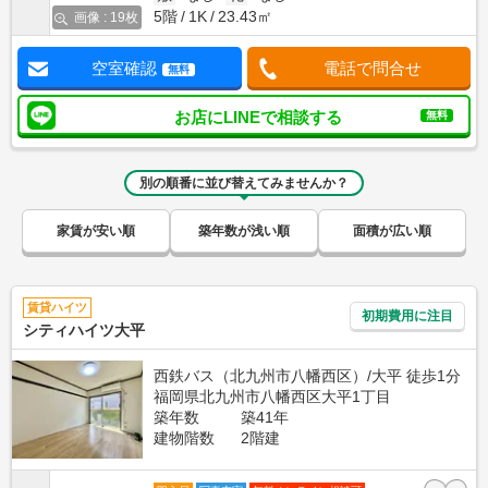
5階
1K
23.43㎡
画像 : 19枚
空室確認
電話で問合せ
無料
お店にLINEで相談する
無料
別の順番に並び替えてみませんか？
家賃が安い順
築年数が浅い順
面積が広い順
賃貸ハイツ
初期費用に注目
シティハイツ大平
西鉄バス（北九州市八幡西区）/大平 徒歩1分
福岡県北九州市八幡西区大平1丁目
築年数
築41年
建物階数
2階建