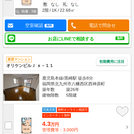
敷
なし
礼
なし
2階
1K
22.68㎡
画像 : 3枚
空室確認
電話で問合せ
無料
お店にLINEで相談する
無料
賃貸マンション
初期費用に注目
オリケンビルＪ ｓ－１１
鹿児島本線/黒崎駅 徒歩8分
福岡県北九州市八幡西区西神原町
築年数
築26年
建物階数
5階建
写真充実
無料オンライン相談可
インターネット無料
4.3
万円
管理費等：3,000円