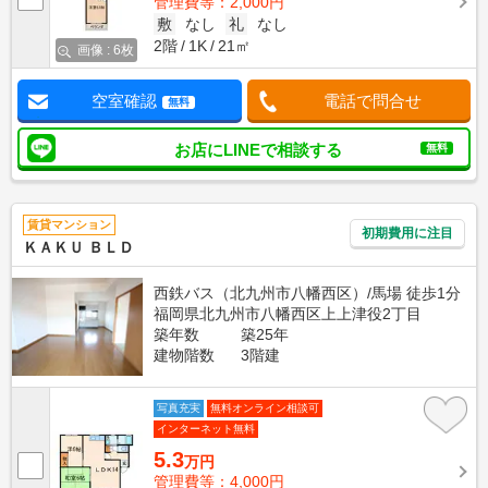
管理費等：2,000円
敷
なし
礼
なし
2階
1K
21㎡
画像 : 6枚
空室確認
電話で問合せ
無料
お店にLINEで相談する
無料
賃貸マンション
初期費用に注目
ＫＡＫＵ ＢＬＤ
西鉄バス（北九州市八幡西区）/馬場 徒歩1分
福岡県北九州市八幡西区上上津役2丁目
築年数
築25年
建物階数
3階建
写真充実
無料オンライン相談可
インターネット無料
5.3
万円
管理費等：4,000円