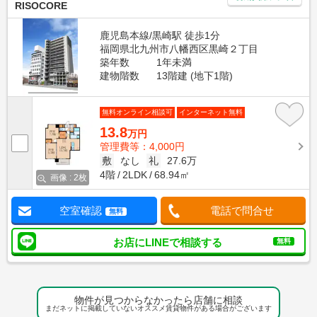
RISOCORE
鹿児島本線/黒崎駅 徒歩1分
福岡県北九州市八幡西区黒崎２丁目
築年数
1年未満
建物階数
13階建 (地下1階)
無料オンライン相談可
インターネット無料
13.8
万円
管理費等：4,000円
敷
なし
礼
27.6万
4階
2LDK
68.94㎡
画像 : 2枚
空室確認
電話で問合せ
無料
お店にLINEで相談する
無料
物件が見つからなかったら店舗に相談
まだネットに掲載していないオススメ賃貸物件がある場合がございます