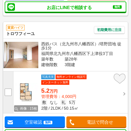
お店にLINEで相談する
無料
賃貸ハイツ
初期費用に注目
トロワフィーユ
西鉄バス（北九州市八幡西区）/塔野団地 徒
歩1分
福岡県北九州市八幡西区下上津役3丁目
築年数
築28年
建物階数
3階建
写真充実
無料オンライン相談可
インターネット無料
5.2
万円
管理費等：4,000円
敷
なし
礼
5万
2階
2LDK
50.15㎡
画像 : 15枚
空室確認
電話で問合せ
無料