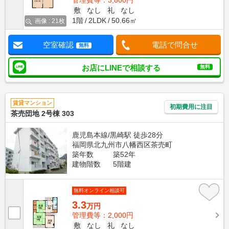
管理費等：3,800円
敷
なし
礼
なし
1階
2LDK
50.66㎡
画像 : 21枚
空室確認
電話で問合せ
無料
お店にLINEで相談する
無料
賃貸マンション
初期費用に注目
茶売団地 2号棟 303
鹿児島本線/黒崎駅 徒歩28分
福岡県北九州市八幡西区茶売町
築年数
築52年
建物階数
5階建
無料オンライン相談可
3.3
万円
管理費等：2,000円
敷
なし
礼
なし