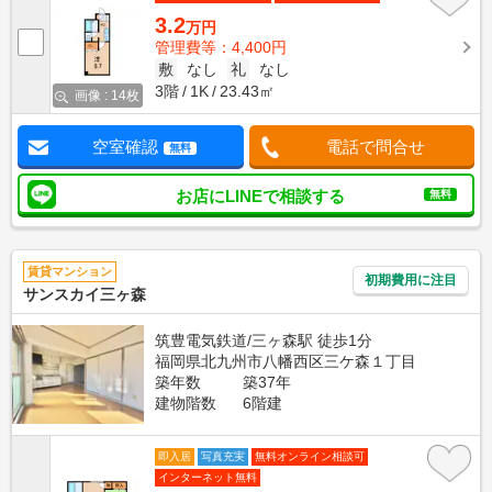
3.2
万円
管理費等：4,400円
敷
なし
礼
なし
3階
1K
23.43㎡
画像 : 14枚
空室確認
電話で問合せ
無料
お店にLINEで相談する
無料
賃貸マンション
初期費用に注目
サンスカイ三ヶ森
筑豊電気鉄道/三ヶ森駅 徒歩1分
福岡県北九州市八幡西区三ケ森１丁目
築年数
築37年
建物階数
6階建
即入居
写真充実
無料オンライン相談可
インターネット無料