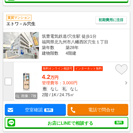
賃貸マンション
初期費用に注目
エトワ－ル穴生
筑豊電気鉄道/穴生駅 徒歩1分
福岡県北九州市八幡西区穴生１丁目
築年数
築28年
建物階数
4階建
無料オンライン相談可
インターネット無料
4.2
万円
管理費等：3,000円
敷
なし
礼
なし
2階
1K
24.75㎡
画像 : 7枚
空室確認
電話で問合せ
無料
お店にLINEで相談する
無料