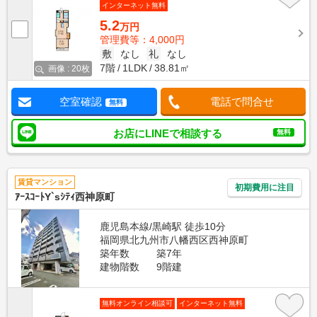
インターネット無料
5.2
万円
管理費等：4,000円
敷
なし
礼
なし
7階
1LDK
38.81㎡
画像 : 20枚
空室確認
電話で問合せ
無料
お店にLINEで相談する
無料
賃貸マンション
初期費用に注目
ｱｰｽｺｰﾄY`sｼﾃｨ西神原町
鹿児島本線/黒崎駅 徒歩10分
福岡県北九州市八幡西区西神原町
築年数
築7年
建物階数
9階建
無料オンライン相談可
インターネット無料