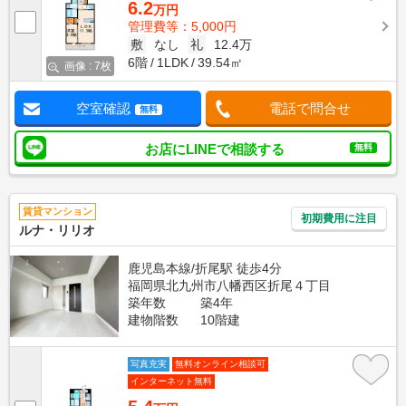
6.2
万円
管理費等：5,000円
敷
なし
礼
12.4万
6階
1LDK
39.54㎡
画像 : 7枚
空室確認
電話で問合せ
無料
お店にLINEで相談する
無料
賃貸マンション
初期費用に注目
ルナ・リリオ
鹿児島本線/折尾駅 徒歩4分
福岡県北九州市八幡西区折尾４丁目
築年数
築4年
建物階数
10階建
写真充実
無料オンライン相談可
インターネット無料