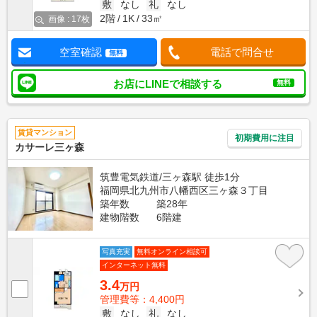
敷
なし
礼
なし
2階
1K
33㎡
画像 : 17枚
空室確認
電話で問合せ
無料
お店にLINEで相談する
無料
賃貸マンション
初期費用に注目
カサーレ三ヶ森
筑豊電気鉄道/三ヶ森駅 徒歩1分
福岡県北九州市八幡西区三ヶ森３丁目
築年数
築28年
建物階数
6階建
写真充実
無料オンライン相談可
インターネット無料
3.4
万円
管理費等：4,400円
敷
なし
礼
なし