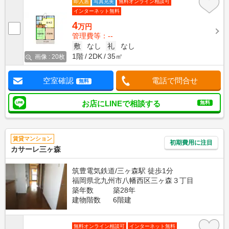
即入居
写真充実
無料オンライン相談可
インターネット無料
4
万円
管理費等：--
敷
なし
礼
なし
1階
2DK
35㎡
画像 : 20枚
空室確認
電話で問合せ
無料
お店にLINEで相談する
無料
賃貸マンション
初期費用に注目
カサーレ三ヶ森
筑豊電気鉄道/三ヶ森駅 徒歩1分
福岡県北九州市八幡西区三ヶ森３丁目
築年数
築28年
建物階数
6階建
無料オンライン相談可
インターネット無料