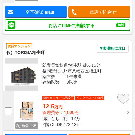
空室確認
電話で問合せ
無料
お店にLINEで相談する
無料
賃貸マンション
初期費用に注目
仮）TORISIA相生町
筑豊電気鉄道/穴生駅 徒歩15分
福岡県北九州市八幡西区相生町
築年数
1年未満
建物階数
3階建
無料オンライン相談可
インターネット無料
12.5
万円
管理費等：4,000円
敷
なし
礼
12万
2階
3LDK
72.12㎡
画像 : 2枚