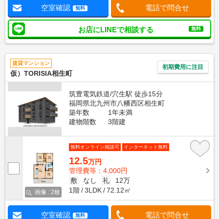
空室確認
電話で問合せ
無料
お店にLINEで相談する
無料
賃貸マンション
初期費用に注目
仮）TORISIA相生町
筑豊電気鉄道/穴生駅 徒歩15分
福岡県北九州市八幡西区相生町
築年数
1年未満
建物階数
3階建
無料オンライン相談可
インターネット無料
12.5
万円
管理費等：4,000円
敷
なし
礼
12万
1階
3LDK
72.12㎡
画像 : 2枚
空室確認
電話で問合せ
無料