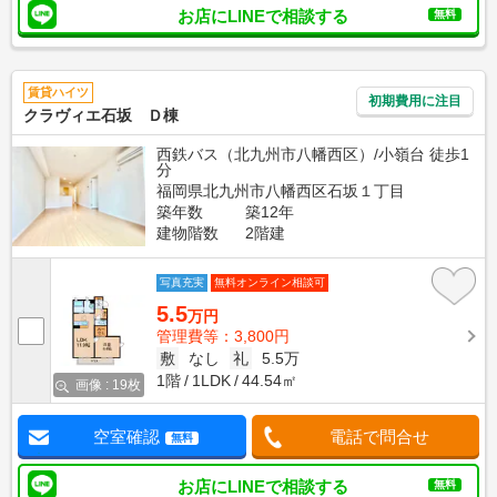
お店にLINEで相談する
無料
賃貸ハイツ
初期費用に注目
クラヴィエ石坂 Ｄ棟
西鉄バス（北九州市八幡西区）/小嶺台 徒歩1
分
福岡県北九州市八幡西区石坂１丁目
築年数
築12年
建物階数
2階建
写真充実
無料オンライン相談可
5.5
万円
管理費等：3,800円
敷
なし
礼
5.5万
1階
1LDK
44.54㎡
画像 : 19枚
空室確認
電話で問合せ
無料
お店にLINEで相談する
無料