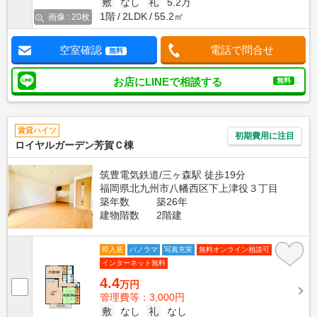
敷
なし
礼
5.2万
1階
2LDK
55.2㎡
画像 : 20枚
空室確認
電話で問合せ
無料
お店にLINEで相談する
無料
賃貸ハイツ
初期費用に注目
ロイヤルガーデン芳賀Ｃ棟
筑豊電気鉄道/三ヶ森駅 徒歩19分
福岡県北九州市八幡西区下上津役３丁目
築年数
築26年
建物階数
2階建
即入居
パノラマ
写真充実
無料オンライン相談可
インターネット無料
4.4
万円
管理費等：3,000円
敷
なし
礼
なし