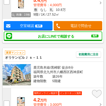
5.4
万円
管理費等：4,000円
敷
なし
礼
10.8万
9階
1K
27.52㎡
画像 : 19枚
空室確認
電話で問合せ
無料
お店にLINEで相談する
無料
賃貸マンション
初期費用に注目
オリケンビルＪ ｓ－１１
鹿児島本線/黒崎駅 徒歩8分
福岡県北九州市八幡西区西神原町
築年数
築26年
建物階数
5階建
無料オンライン相談可
インターネット無料
4.2
万円
管理費等：3,000円