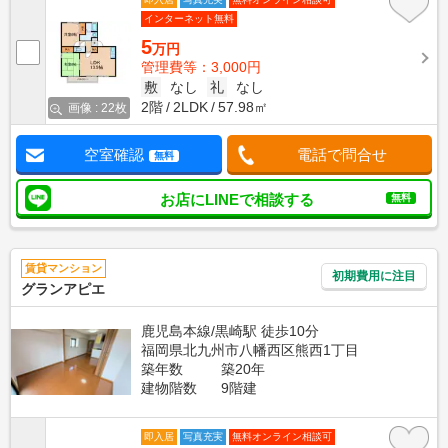
インターネット無料
5
万円
管理費等：3,000円
敷
なし
礼
なし
2階
2LDK
57.98㎡
画像 : 22枚
空室確認
電話で問合せ
無料
お店にLINEで相談する
無料
賃貸マンション
初期費用に注目
グランアピエ
鹿児島本線/黒崎駅 徒歩10分
福岡県北九州市八幡西区熊西1丁目
築年数
築20年
建物階数
9階建
即入居
写真充実
無料オンライン相談可