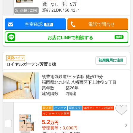
敷
なし
礼
5万
3階
2LDK
58.42㎡
画像 : 23枚
空室確認
電話で問合せ
無料
お店にLINEで相談する
無料
賃貸ハイツ
初期費用に注目
ロイヤルガーデン芳賀Ｃ棟
筑豊電気鉄道/三ヶ森駅 徒歩19分
福岡県北九州市八幡西区下上津役３丁目
築年数
築26年
建物階数
2階建
即入居
パノラマ
写真充実
無料オンライン相談可
インターネット無料
5.2
万円
管理費等：3,000円