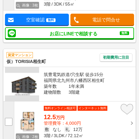
3階
3DK
55㎡
画像 : 3枚
空室確認
電話で問合せ
無料
お店にLINEで相談する
無料
賃貸マンション
初期費用に注目
仮）TORISIA相生町
筑豊電気鉄道/穴生駅 徒歩15分
福岡県北九州市八幡西区相生町
築年数
1年未満
建物階数
3階建
無料オンライン相談可
インターネット無料
12.5
万円
管理費等：4,000円
敷
なし
礼
12万
3階
3LDK
72.12㎡
画像 : 2枚