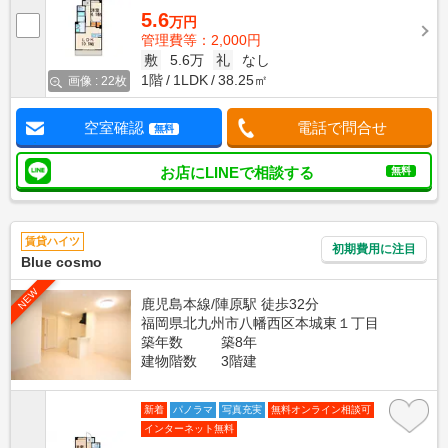
5.6
万円
管理費等：2,000円
敷
5.6万
礼
なし
1階
1LDK
38.25㎡
画像 : 22枚
空室確認
電話で問合せ
無料
お店にLINEで相談する
無料
賃貸ハイツ
初期費用に注目
Blue cosmo
NEW
鹿児島本線/陣原駅 徒歩32分
福岡県北九州市八幡西区本城東１丁目
築年数
築8年
建物階数
3階建
新着
パノラマ
写真充実
無料オンライン相談可
インターネット無料