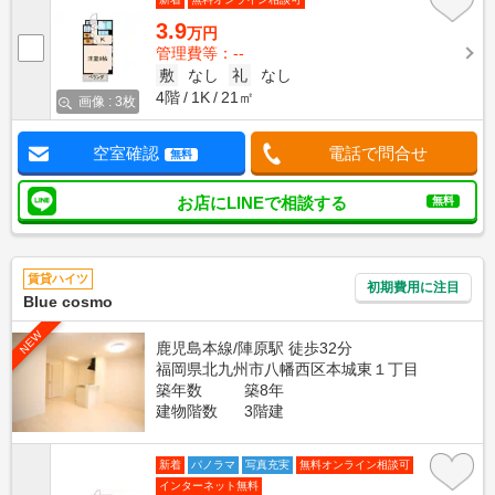
3.9
万円
管理費等：--
敷
なし
礼
なし
4階
1K
21㎡
画像 : 3枚
空室確認
電話で問合せ
無料
お店にLINEで相談する
無料
賃貸ハイツ
初期費用に注目
Blue cosmo
NEW
鹿児島本線/陣原駅 徒歩32分
福岡県北九州市八幡西区本城東１丁目
築年数
築8年
建物階数
3階建
新着
パノラマ
写真充実
無料オンライン相談可
インターネット無料