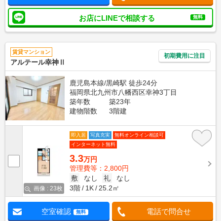
お店にLINEで相談する
無料
賃貸マンション
初期費用に注目
アルテール幸神Ⅱ
鹿児島本線/黒崎駅 徒歩24分
福岡県北九州市八幡西区幸神3丁目
築年数
築23年
建物階数
3階建
即入居
写真充実
無料オンライン相談可
インターネット無料
3.3
万円
管理費等：2,800円
敷
なし
礼
なし
3階
1K
25.2㎡
画像 : 23枚
空室確認
電話で問合せ
無料