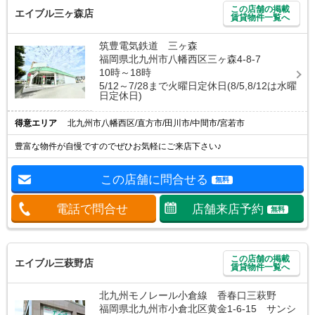
この店舗の掲載
エイブル三ヶ森店
賃貸物件一覧へ
筑豊電気鉄道 三ヶ森
福岡県北九州市八幡西区三ヶ森4-8-7
10時～18時
5/12～7/28まで火曜日定休日(8/5,8/12は水曜
日定休日)
得意エリア
北九州市八幡西区/直方市/田川市/中間市/宮若市
豊富な物件が自慢ですのでぜひお気軽にご来店下さい♪
この店舗に問合せる
無料
電話で問合せ
店舗来店予約
無料
この店舗の掲載
エイブル三萩野店
賃貸物件一覧へ
北九州モノレール小倉線 香春口三萩野
福岡県北九州市小倉北区黄金1-6-15 サンシ