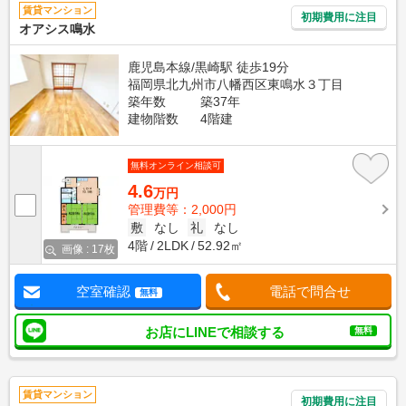
賃貸マンション
初期費用に注目
オアシス鳴水
鹿児島本線/黒崎駅 徒歩19分
福岡県北九州市八幡西区東鳴水３丁目
築年数
築37年
建物階数
4階建
無料オンライン相談可
4.6
万円
管理費等：2,000円
敷
なし
礼
なし
4階
2LDK
52.92㎡
画像 : 17枚
空室確認
電話で問合せ
無料
お店にLINEで相談する
無料
賃貸マンション
初期費用に注目