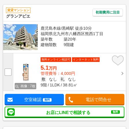
賃貸マンション
初期費用に注目
グランアピエ
鹿児島本線/黒崎駅 徒歩10分
福岡県北九州市八幡西区熊西1丁目
築年数
築20年
建物階数
9階建
無料オンライン相談可
インターネット無料
5.1
万円
管理費等：4,000円
敷
なし
礼
なし
9階
1LDK
38.81㎡
画像 : 7枚
空室確認
電話で問合せ
無料
お店にLINEで相談する
無料