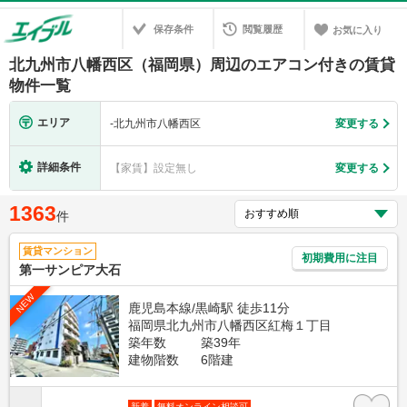
保存条件
閲覧履歴
お気に入り
北九州市八幡西区（福岡県）周辺のエアコン付きの賃貸
物件一覧
エリア
-
北九州市八幡西区
変更する
詳細条件
【家賃】設定無し
変更する
1363
件
賃貸マンション
初期費用に注目
第一サンピア大石
NEW
鹿児島本線/黒崎駅 徒歩11分
福岡県北九州市八幡西区紅梅１丁目
築年数
築39年
建物階数
6階建
新着
無料オンライン相談可