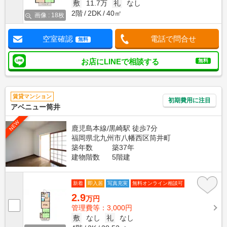
敷
11.7万
礼
なし
2階
2DK
40㎡
画像 : 18枚
空室確認
電話で問合せ
無料
お店にLINEで相談する
無料
賃貸マンション
初期費用に注目
アベニュー筒井
NEW
鹿児島本線/黒崎駅 徒歩7分
福岡県北九州市八幡西区筒井町
築年数
築37年
建物階数
5階建
新着
即入居
写真充実
無料オンライン相談可
2.9
万円
管理費等：3,000円
敷
なし
礼
なし