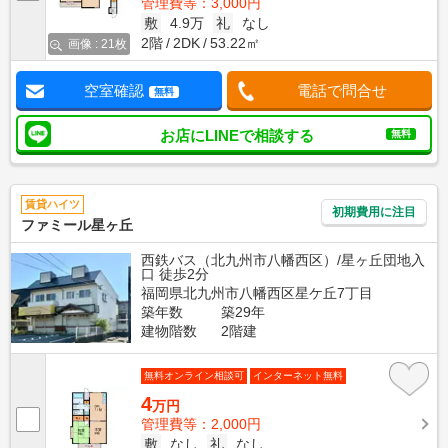
管理費等：3,000円
敷
4.9万
礼
なし
2階
2DK
53.22㎡
画像 : 21枚
空室確認
電話で問合せ
無料
お店にLINEで相談する
無料
賃貸ハイツ
初期費用に注目
ファミール星ヶ丘
西鉄バス（北九州市八幡西区）/星ヶ丘団地入
口 徒歩2分
福岡県北九州市八幡西区星ケ丘7丁目
築年数
築29年
建物階数
2階建
無料オンライン相談可
インターネット無料
4
万円
管理費等：2,000円
敷
なし
礼
なし