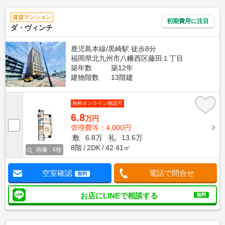
賃貸マンション
初期費用に注目
ダ・ヴィンチ
鹿児島本線/黒崎駅 徒歩8分
福岡県北九州市八幡西区藤田１丁目
築年数
築12年
建物階数
13階建
無料オンライン相談可
6.8
万円
管理費等：4,000円
敷
6.8万
礼
13.6万
8階
2DK
42.41㎡
画像 : 4枚
空室確認
電話で問合せ
無料
お店にLINEで相談する
無料