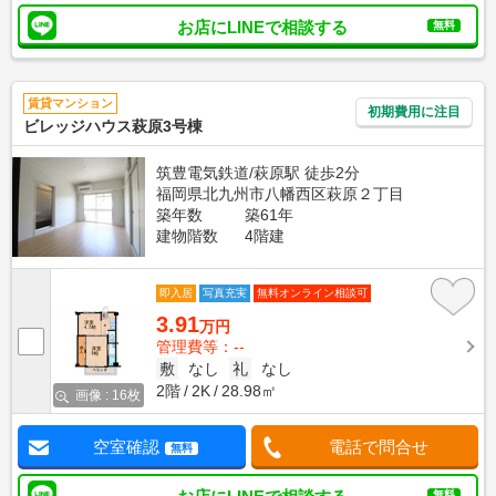
お店にLINEで相談する
無料
賃貸マンション
初期費用に注目
ビレッジハウス萩原3号棟
筑豊電気鉄道/萩原駅 徒歩2分
福岡県北九州市八幡西区萩原２丁目
築年数
築61年
建物階数
4階建
即入居
写真充実
無料オンライン相談可
3.91
万円
管理費等：--
敷
なし
礼
なし
2階
2K
28.98㎡
画像 : 16枚
空室確認
電話で問合せ
無料
無料