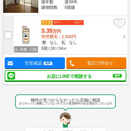
築年数
築38年
建物階数
5階建
即入居
無料オンライン相談可
3.35
万円
管理費等：2,500円
敷
なし
礼
なし
5階
2K
34㎡
画像 : 13枚
空室確認
電話で問合せ
無料
お店にLINEで相談する
無料
物件が見つからなかったら店舗に相談
まだネットに掲載していないオススメ賃貸物件がある場合がございます