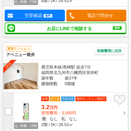
4階
2K
28.52㎡
画像 : 23枚
空室確認
電話で問合せ
無料
お店にLINEで相談する
無料
賃貸マンション
初期費用に注目
アベニュー筒井
NEW
鹿児島本線/黒崎駅 徒歩7分
福岡県北九州市八幡西区筒井町
築年数
築37年
建物階数
5階建
新着
即入居
写真充実
無料オンライン相談可
3.2
万円
管理費等：3,000円
敷
なし
礼
なし
2階
2K
28.52㎡
画像 : 19枚