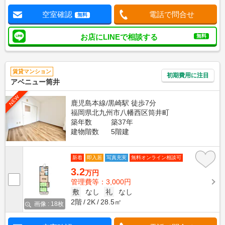
空室確認
電話で問合せ
無料
お店にLINEで相談する
無料
賃貸マンション
初期費用に注目
アベニュー筒井
NEW
鹿児島本線/黒崎駅 徒歩7分
福岡県北九州市八幡西区筒井町
築年数
築37年
建物階数
5階建
新着
即入居
写真充実
無料オンライン相談可
3.2
万円
管理費等：3,000円
敷
なし
礼
なし
2階
2K
28.5㎡
画像 : 18枚