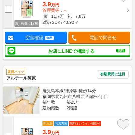
3.9
万円
管理費等：--
敷
11.7万
礼
7.8万
2階
2DK
40.92㎡
画像 : 17枚
空室確認
電話で問合せ
無料
お店にLINEで相談する
無料
賃貸ハイツ
初期費用に注目
アルテール陣原
鹿児島本線/陣原駅 徒歩14分
福岡県北九州市八幡西区瀬板2丁目
築年数
築25年
建物階数
2階建
即入居
写真充実
無料オンライン相談可
3.9
万円