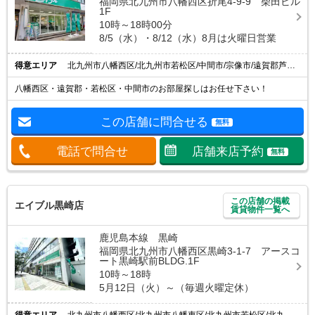
福岡県北九州市八幡西区折尾4-9-9 柴田ビル
1F
10時～18時00分
8/5（水）・8/12（水）8月は火曜日営業
得意エリア
北九州市八幡西区/北九州市若松区/中間市/宗像市/遠賀郡芦屋町
八幡西区・遠賀郡・若松区・中間市のお部屋探しはお任せ下さい！
この店舗に問合せる
無料
電話で問合せ
店舗来店予約
無料
この店舗の掲載
エイブル黒崎店
賃貸物件一覧へ
鹿児島本線 黒崎
福岡県北九州市八幡西区黒崎3-1-7 アースコ
ート黒崎駅前BLDG.1F
10時～18時
5月12日（火）～（毎週火曜定休）
得意エリア
北九州市八幡西区/北九州市八幡東区/北九州市若松区/北九州市戸畑区/直方市