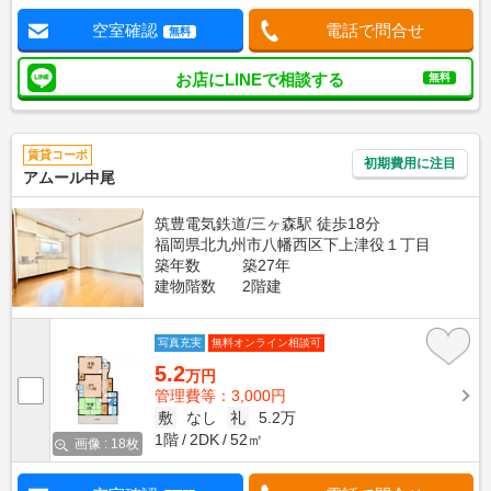
空室確認
電話で問合せ
無料
お店にLINEで相談する
無料
賃貸コーポ
初期費用に注目
アムール中尾
筑豊電気鉄道/三ヶ森駅 徒歩18分
福岡県北九州市八幡西区下上津役１丁目
築年数
築27年
建物階数
2階建
写真充実
無料オンライン相談可
5.2
万円
管理費等：3,000円
敷
なし
礼
5.2万
1階
2DK
52㎡
画像 : 18枚