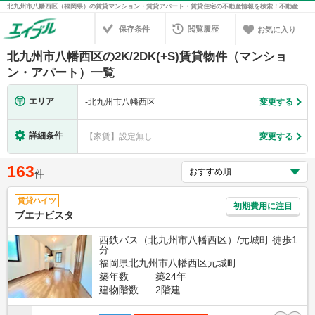
北九州市八幡西区（福岡県）の賃貸マンション・賃貸アパート・賃貸住宅の不動産情報を検索！不動産賃貸の物件探しは、お部屋探しのエイブル
保存条件
閲覧履歴
お気に入り
北九州市八幡西区の2K/2DK(+S)賃貸物件（マンショ
ン・アパート）一覧
エリア
-
北九州市八幡西区
変更する
詳細条件
【家賃】設定無し
変更する
163
件
賃貸ハイツ
初期費用に注目
ブエナビスタ
西鉄バス（北九州市八幡西区）/元城町 徒歩1
分
福岡県北九州市八幡西区元城町
築年数
築24年
建物階数
2階建