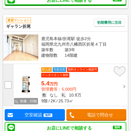
お店にLINEで相談する
賃貸マンション
初期費用に注目
ギャラン折尾
鹿児島本線/折尾駅 徒歩2分
福岡県北九州市八幡西区折尾４丁目
築年数
築3年
建物階数
14階建
即入居
写真充実
無料オンライン相談可
インターネット無料
5.4
万円
管理費等：5,000円
敷
なし
礼
10.8万
9階
2K
25.73㎡
画像 : 20枚
空室確認
電話で問合せ
無料
お店にLINEで相談する
無料