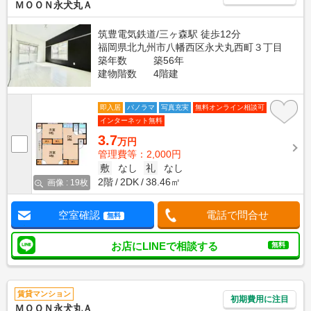
ＭＯＯＮ永犬丸Ａ
筑豊電気鉄道/三ヶ森駅 徒歩12分
福岡県北九州市八幡西区永犬丸西町３丁目
築年数
築56年
建物階数
4階建
即入居
パノラマ
写真充実
無料オンライン相談可
インターネット無料
3.7
万円
管理費等：2,000円
敷
なし
礼
なし
2階
2DK
38.46㎡
画像 : 19枚
空室確認
電話で問合せ
無料
お店にLINEで相談する
無料
賃貸マンション
初期費用に注目
ＭＯＯＮ永犬丸Ａ