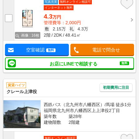
写真充実
無料オンライン相談可
インターネット無料
4.3
万円
管理費等：2,000円
敷
2.15万
礼
4.3万
2階
2DK
48.41㎡
画像 : 16枚
空室確認
電話で問合せ
無料
お店にLINEで相談する
無料
賃貸ハイツ
初期費用に注目
クレール上津役
西鉄バス（北九州市八幡西区）/馬場 徒歩1分
福岡県北九州市八幡西区上上津役2丁目
築年数
築28年
建物階数
2階建
無料オンライン相談可