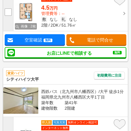
4.5
万円
管理費等：--
敷
なし
礼
なし
2階
2DK
51.76㎡
画像 : 2枚
空室確認
電話で問合せ
無料
お店にLINEで相談する
無料
賃貸ハイツ
初期費用に注目
シティハイツ大平
西鉄バス（北九州市八幡西区）/大平 徒歩1分
福岡県北九州市八幡西区大平1丁目
築年数
築41年
建物階数
2階建
即入居
写真充実
無料オンライン相談可
インターネット無料