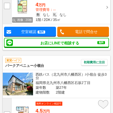
4
万円
管理費等：--
敷
なし
礼
なし
1階
2DK
35㎡
画像 : 20枚
空室確認
電話で問合せ
無料
お店にLINEで相談する
無料
賃貸ハイツ
初期費用に注目
パークアベニュー小嶺台
西鉄バス（北九州市八幡西区）/小嶺台 徒歩3
分
福岡県北九州市八幡西区石坂2丁目
築年数
築27年
建物階数
2階建
無料オンライン相談可
4.5
万円