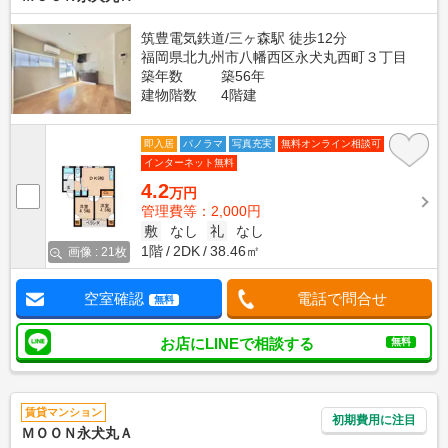
筑豊電気鉄道/三ヶ森駅 徒歩12分
福岡県北九州市八幡西区永犬丸西町３丁目
築年数
築56年
建物階数
4階建
即入居
パノラマ
写真充実
無料オンライン相談可
インターネット無料
4.2
万円
管理費等：2,000円
敷
なし
礼
なし
1階
2DK
38.46㎡
画像 : 21枚
空室確認
電話で問合せ
無料
お店にLINEで相談する
無料
賃貸マンション
初期費用に注目
ＭＯＯＮ永犬丸Ａ