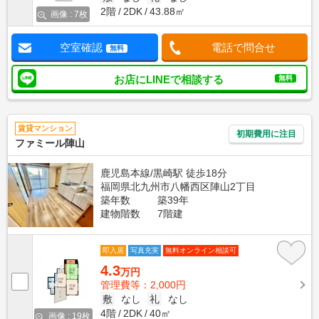
2階
2DK
43.88㎡
画像 : 7枚
空室確認
電話で問合せ
無料
お店にLINEで相談する
無料
賃貸マンション
初期費用に注目
ファミール陣山
鹿児島本線/黒崎駅 徒歩18分
福岡県北九州市八幡西区陣山2丁目
築年数
築39年
建物階数
7階建
即入居
写真充実
無料オンライン相談可
4.3
万円
管理費等：2,000円
敷
なし
礼
なし
4階
2DK
40㎡
画像 : 19枚