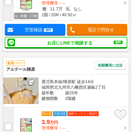
管理費等：--
敷
11.7万
礼
なし
1階
2DK
40.92㎡
画像 : 17枚
空室確認
電話で問合せ
無料
お店にLINEで相談する
無料
賃貸ハイツ
初期費用に注目
アルテール陣原
鹿児島本線/陣原駅 徒歩14分
福岡県北九州市八幡西区瀬板2丁目
築年数
築25年
建物階数
2階建
即入居
写真充実
無料オンライン相談可
3.9
万円
管理費等：--