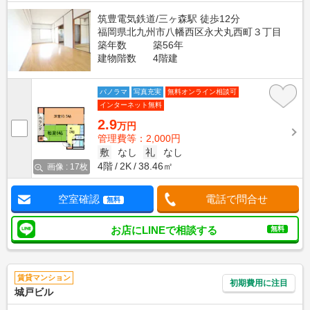
筑豊電気鉄道/三ヶ森駅 徒歩12分
福岡県北九州市八幡西区永犬丸西町３丁目
築年数
築56年
建物階数
4階建
パノラマ
写真充実
無料オンライン相談可
インターネット無料
2.9
万円
管理費等：2,000円
敷
なし
礼
なし
4階
2K
38.46㎡
画像 : 17枚
空室確認
電話で問合せ
無料
お店にLINEで相談する
無料
賃貸マンション
初期費用に注目
城戸ビル