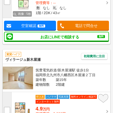
管理費等：--
敷
なし
礼
なし
1階
2DK
43㎡
画像 : 5枚
空室確認
電話で問合せ
無料
お店にLINEで相談する
無料
賃貸ハイツ
初期費用に注目
ヴィラージュ新木屋瀬
筑豊電気鉄道/新木屋瀬駅 徒歩1分
福岡県北九州市八幡西区木屋瀬２丁目
築年数
築15年
建物階数
2階建
即入居
パノラマ
写真充実
無料オンライン相談可
インターネット無料
4.9
万円