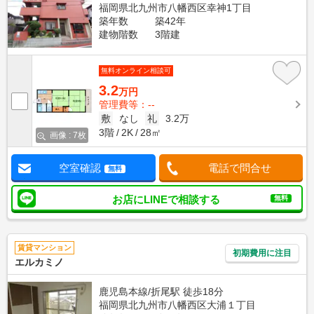
福岡県北九州市八幡西区幸神1丁目
築年数
築42年
建物階数
3階建
無料オンライン相談可
3.2
万円
管理費等：--
敷
なし
礼
3.2万
3階
2K
28㎡
画像 : 7枚
空室確認
電話で問合せ
無料
お店にLINEで相談する
無料
賃貸マンション
初期費用に注目
エルカミノ
鹿児島本線/折尾駅 徒歩18分
福岡県北九州市八幡西区大浦１丁目