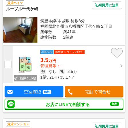
賃貸ハイツ
初期費用に注目
ルーブル千代ケ崎
筑豊本線/本城駅 徒歩8分
福岡県北九州市八幡西区千代ケ崎２丁目
築年数
築41年
建物階数
2階建
写真充実
無料オンライン相談可
3.5
万円
管理費等：--
敷
なし
礼
3.5万
1階
2DK
35.17㎡
画像 : 16枚
空室確認
電話で問合せ
無料
お店にLINEで相談する
無料
賃貸マンション
初期費用に注目