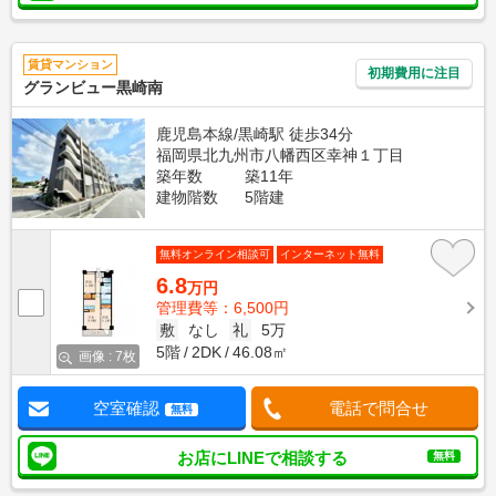
賃貸マンション
初期費用に注目
グランビュー黒崎南
鹿児島本線/黒崎駅 徒歩34分
福岡県北九州市八幡西区幸神１丁目
築年数
築11年
建物階数
5階建
無料オンライン相談可
インターネット無料
6.8
万円
管理費等：6,500円
敷
なし
礼
5万
5階
2DK
46.08㎡
画像 : 7枚
空室確認
電話で問合せ
無料
お店にLINEで相談する
無料