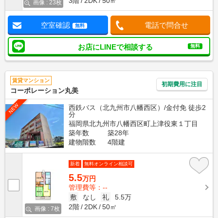
3階
2DK
50㎡
画像 : 23枚
空室確認
電話で問合せ
無料
お店にLINEで相談する
無料
賃貸マンション
初期費用に注目
コーポレーション丸美
NEW
西鉄バス（北九州市八幡西区）/金付免 徒歩2
分
福岡県北九州市八幡西区町上津役東１丁目
築年数
築28年
建物階数
4階建
新着
無料オンライン相談可
5.5
万円
管理費等：--
敷
なし
礼
5.5万
2階
2DK
50㎡
画像 : 7枚