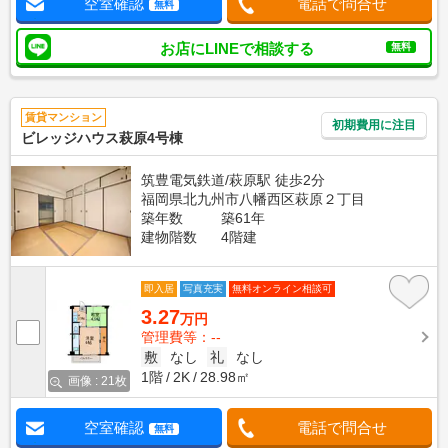
空室確認
電話で問合せ
無料
お店にLINEで相談する
無料
賃貸マンション
初期費用に注目
ビレッジハウス萩原4号棟
筑豊電気鉄道/萩原駅 徒歩2分
福岡県北九州市八幡西区萩原２丁目
築年数
築61年
建物階数
4階建
即入居
写真充実
無料オンライン相談可
3.27
万円
管理費等：--
敷
なし
礼
なし
1階
2K
28.98㎡
画像 : 21枚
空室確認
電話で問合せ
無料