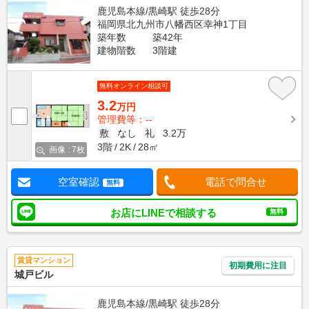
鹿児島本線/黒崎駅 徒歩28分
福岡県北九州市八幡西区幸神1丁目
築年数
築42年
建物階数
3階建
無料オンライン相談可
3.2
万円
管理費等：--
敷
なし
礼
3.2万
3階
2K
28㎡
画像 : 7枚
空室確認
電話で問合せ
無料
お店にLINEで相談する
無料
賃貸マンション
初期費用に注目
城戸ビル
鹿児島本線/黒崎駅 徒歩28分