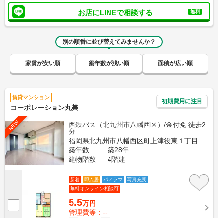
お店にLINEで相談する
無料
別の順番に並び替えてみませんか？
家賃が安い順
築年数が浅い順
面積が広い順
賃貸マンション
初期費用に注目
コーポレーション丸美
NEW
西鉄バス（北九州市八幡西区）/金付免 徒歩2
分
福岡県北九州市八幡西区町上津役東１丁目
築年数
築28年
建物階数
4階建
新着
即入居
パノラマ
写真充実
無料オンライン相談可
5.5
万円
管理費等：--