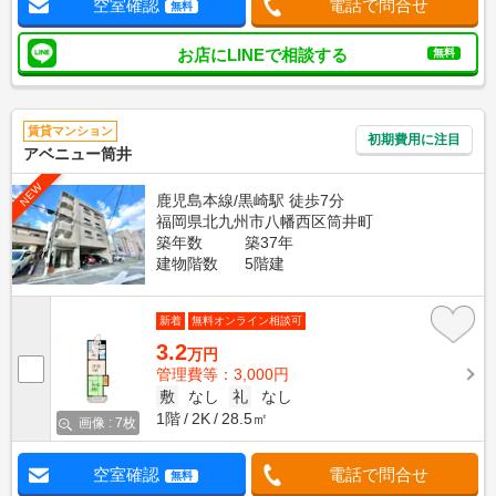
空室確認
電話で問合せ
無料
お店にLINEで相談する
無料
賃貸マンション
初期費用に注目
アベニュー筒井
NEW
鹿児島本線/黒崎駅 徒歩7分
福岡県北九州市八幡西区筒井町
築年数
築37年
建物階数
5階建
新着
無料オンライン相談可
3.2
万円
管理費等：3,000円
敷
なし
礼
なし
1階
2K
28.5㎡
画像 : 7枚
空室確認
電話で問合せ
無料