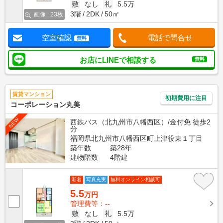
敷
なし
礼
5.5万
3階
2DK
50㎡
画像 : 23枚
空室確認
電話で問合せ
無料
お店にLINEで相談する
無料
賃貸マンション
初期費用に注目
コーポレーション丸美
NEW
西鉄バス（北九州市八幡西区）/金付免 徒歩2
分
福岡県北九州市八幡西区町上津役東１丁目
築年数
築28年
建物階数
4階建
新着
写真充実
無料オンライン相談可
5.5
万円
管理費等：--
敷
なし
礼
5.5万