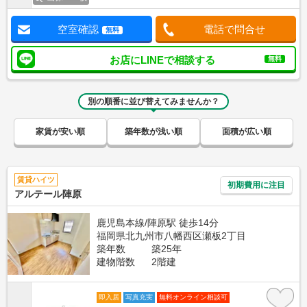
空室確認
電話で問合せ
無料
お店にLINEで相談する
無料
別の順番に並び替えてみませんか？
家賃が安い順
築年数が浅い順
面積が広い順
賃貸ハイツ
初期費用に注目
アルテール陣原
鹿児島本線/陣原駅 徒歩14分
福岡県北九州市八幡西区瀬板2丁目
築年数
築25年
建物階数
2階建
即入居
写真充実
無料オンライン相談可