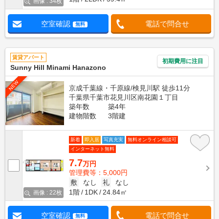
画像 : 34枚
空室確認
電話で問合せ
無料
賃貸アパート
初期費用に注目
Sunny Hill Minami Hanazono
NEW
京成千葉線・千原線/検見川駅 徒歩11分
千葉県千葉市花見川区南花園１丁目
築年数
築4年
建物階数
3階建
新着
即入居
写真充実
無料オンライン相談可
インターネット無料
7.7
万円
管理費等：5,000円
敷
なし
礼
なし
1階
1DK
24.84㎡
画像 : 22枚
空室確認
電話で問合せ
無料