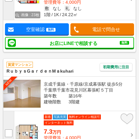
管理費等：4,000円
敷
なし
礼
なし
1階
1K
24.22㎡
画像 : 23枚
空室確認
電話で問合せ
無料
お店にLINEで相談する
無料
賃貸マンション
初期費用に注目
RｕｂｙｓGａｒｄｅｎMａkuhari
NEW
京成千葉線・千原線/京成幕張駅 徒歩5分
千葉県千葉市花見川区幕張町５丁目
築年数
築16年
建物階数
3階建
新着
写真充実
無料オンライン相談可
インターネット無料
7.3
万円
管理費等：4,000円