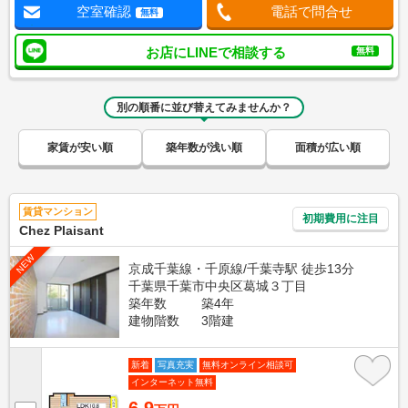
空室確認
電話で問合せ
無料
お店にLINEで相談する
無料
別の順番に並び替えてみませんか？
家賃が安い順
築年数が浅い順
面積が広い順
賃貸マンション
初期費用に注目
Chez Plaisant
NEW
京成千葉線・千原線/千葉寺駅 徒歩13分
千葉県千葉市中央区葛城３丁目
築年数
築4年
建物階数
3階建
新着
写真充実
無料オンライン相談可
インターネット無料