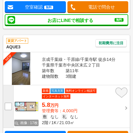
空室確認
電話で問合せ
無料
お店にLINEで相談する
無料
賃貸アパート
初期費用に注目
AQUE3
NEW
京成千葉線・千原線/千葉寺駅 徒歩14分
千葉県千葉市中央区末広２丁目
築年数
築11年
建物階数
3階建
新着
写真充実
無料オンライン相談可
インターネット無料
5.8
万円
管理費等：4,000円
敷
なし
礼
なし
2階
1K
21.03㎡
画像 : 17枚