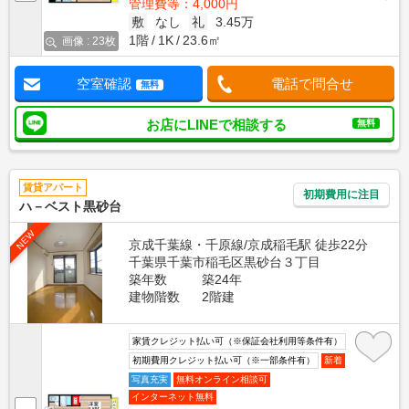
管理費等：4,000円
敷
なし
礼
3.45万
1階
1K
23.6㎡
画像 : 23枚
空室確認
電話で問合せ
無料
お店にLINEで相談する
無料
賃貸アパート
初期費用に注目
ハ－ベスト黒砂台
NEW
京成千葉線・千原線/京成稲毛駅 徒歩22分
千葉県千葉市稲毛区黒砂台３丁目
築年数
築24年
建物階数
2階建
家賃クレジット払い可（※保証会社利用等条件有）
初期費用クレジット払い可（※一部条件有）
新着
写真充実
無料オンライン相談可
インターネット無料