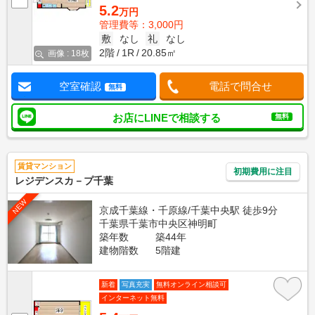
5.2
万円
管理費等：3,000円
敷
なし
礼
なし
2階
1R
20.85㎡
画像 : 18枚
空室確認
電話で問合せ
無料
お店にLINEで相談する
無料
賃貸マンション
初期費用に注目
レジデンスカ－プ千葉
NEW
京成千葉線・千原線/千葉中央駅 徒歩9分
千葉県千葉市中央区神明町
築年数
築44年
建物階数
5階建
新着
写真充実
無料オンライン相談可
インターネット無料