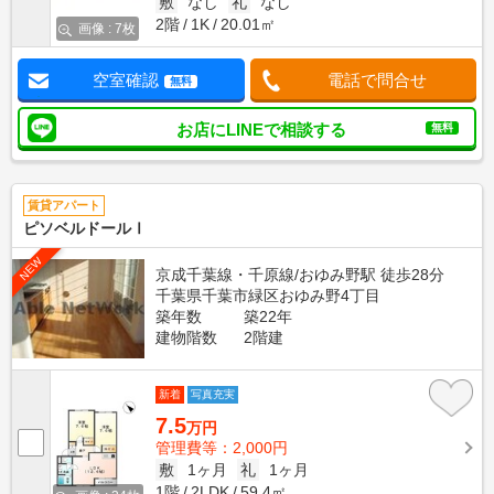
敷
なし
礼
なし
2階
1K
20.01㎡
画像 : 7枚
空室確認
電話で問合せ
無料
お店にLINEで相談する
無料
賃貸アパート
ピソベルドールⅠ
NEW
京成千葉線・千原線/おゆみ野駅 徒歩28分
千葉県千葉市緑区おゆみ野4丁目
築年数
築22年
建物階数
2階建
新着
写真充実
7.5
万円
管理費等：2,000円
敷
1ヶ月
礼
1ヶ月
1階
2LDK
59.4㎡