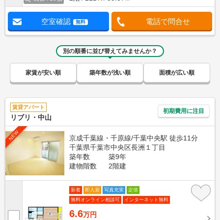
空室確認
電話で問合せ
無料
別の順番に並び替えてみませんか？
家賃が安い順
築年数が浅い順
面積が広い順
賃貸アパート
初期費用に注目
リブリ・中山
NEW
京成千葉線・千原線/千葉中央駅 徒歩11分
千葉県千葉市中央区長洲１丁目
築年数
築9年
建物階数
2階建
新着
即入居
写真充実
定借
無料オンライン相談可
インターネット無料
6.6
万円