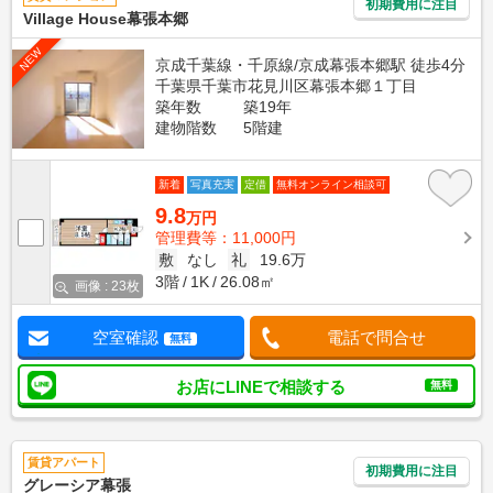
初期費用に注目
Village House幕張本郷
NEW
京成千葉線・千原線/京成幕張本郷駅 徒歩4分
千葉県千葉市花見川区幕張本郷１丁目
築年数
築19年
建物階数
5階建
新着
写真充実
定借
無料オンライン相談可
9.8
万円
管理費等：11,000円
敷
なし
礼
19.6万
3階
1K
26.08㎡
画像 : 23枚
空室確認
電話で問合せ
無料
お店にLINEで相談する
無料
賃貸アパート
初期費用に注目
グレーシア幕張