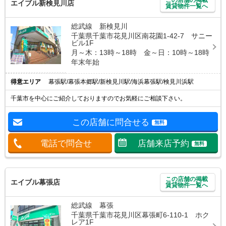
エイブル新検見川店
賃貸物件一覧へ
総武線 新検見川
千葉県千葉市花見川区南花園1-42-7 サニー
ビル1F
月～木：13時～18時 金～日：10時～18時
年末年始
得意エリア
幕張駅/幕張本郷駅/新検見川駅/海浜幕張駅/検見川浜駅
千葉市を中心にご紹介しておりますのでお気軽にご相談下さい。
この店舗に問合せる
無料
電話で問合せ
店舗来店予約
無料
この店舗の掲載
エイブル幕張店
賃貸物件一覧へ
総武線 幕張
千葉県千葉市花見川区幕張町6-110-1 ホク
レア1F