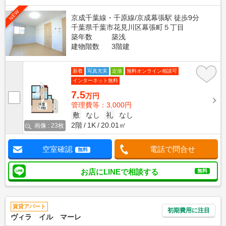
NEW
京成千葉線・千原線/京成幕張駅 徒歩9分
千葉県千葉市花見川区幕張町５丁目
築年数
築浅
建物階数
3階建
新着
写真充実
定借
無料オンライン相談可
インターネット無料
7.5
万円
管理費等：3,000円
敷
なし
礼
なし
2階
1K
20.01㎡
画像 : 23枚
空室確認
電話で問合せ
無料
お店にLINEで相談する
無料
賃貸アパート
初期費用に注目
ヴィラ イル マーレ