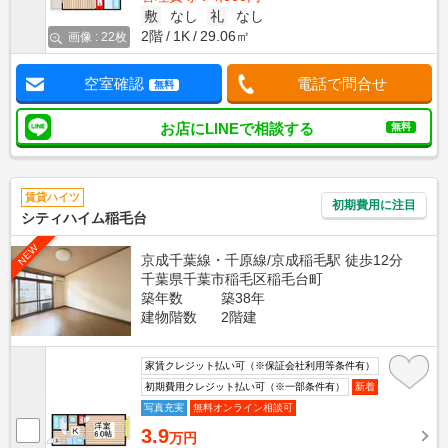
敷
なし
礼
なし
2階
1K
29.06㎡
画像 : 22枚
空室確認
電話で問合せ
無料
お店にLINEで相談する
無料
賃貸ハイツ
初期費用に注目
シティハイム稲毛台
NEW
京成千葉線・千原線/京成稲毛駅 徒歩12分
千葉県千葉市稲毛区稲毛台町
築年数
築38年
建物階数
2階建
家賃クレジット払い可（※保証会社利用等条件有）
初期費用クレジット払い可（※一部条件有）
新着
写真充実
無料オンライン相談可
3.9
万円