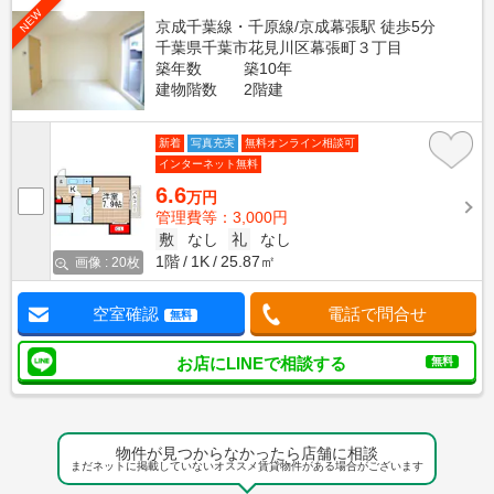
NEW
京成千葉線・千原線/京成幕張駅 徒歩5分
千葉県千葉市花見川区幕張町３丁目
築年数
築10年
建物階数
2階建
新着
写真充実
無料オンライン相談可
インターネット無料
6.6
万円
管理費等：3,000円
敷
なし
礼
なし
1階
1K
25.87㎡
画像 : 20枚
空室確認
電話で問合せ
無料
お店にLINEで相談する
無料
物件が見つからなかったら店舗に相談
まだネットに掲載していないオススメ賃貸物件がある場合がございます