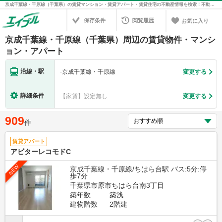
京成千葉線・千原線（千葉県）の賃貸マンション・賃貸アパート・賃貸住宅の不動産情報を検索！不動産賃貸の物件探しは、お部屋探しのエイブル
保存条件
閲覧履歴
お気に入り
京成千葉線・千原線（千葉県）周辺の賃貸物件・マンシ
ョン・アパート
沿線・駅
-
京成千葉線・千原線
変更する
詳細条件
【家賃】設定無し
変更する
909
件
賃貸アパート
アビターレコモドC
NEW
京成千葉線・千原線/ちはら台駅 バス:5分:停
歩7分
千葉県市原市ちはら台南3丁目
築年数
築浅
建物階数
2階建