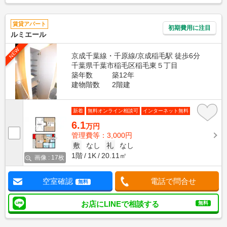
賃貸アパート
初期費用に注目
ルミエール
NEW
京成千葉線・千原線/京成稲毛駅 徒歩6分
千葉県千葉市稲毛区稲毛東５丁目
築年数
築12年
建物階数
2階建
新着
無料オンライン相談可
インターネット無料
6.1
万円
管理費等：3,000円
敷
なし
礼
なし
1階
1K
20.11㎡
画像 : 17枚
空室確認
電話で問合せ
無料
お店にLINEで相談する
無料