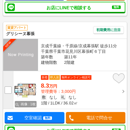
お店にLINEで相談する
無料
賃貸アパート
初期費用に注目
グリシーヌ幕張
NEW
京成千葉線・千原線/京成幕張駅 徒歩11分
千葉県千葉市花見川区幕張町６丁目
築年数
築11年
建物階数
2階建
新着
即入居
無料オンライン相談可
8.3
万円
管理費等：3,000円
敷
なし
礼
なし
1階
1LDK
36.02㎡
画像 : 1枚
空室確認
電話で問合せ
無料