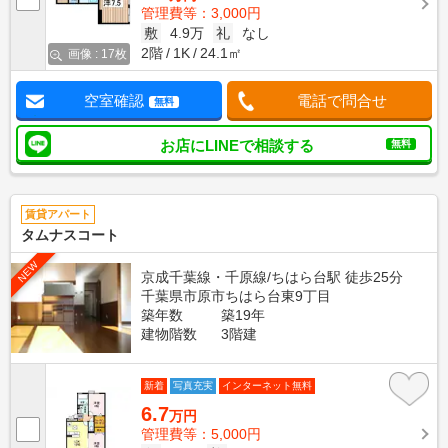
管理費等：3,000円
敷
4.9万
礼
なし
2階
1K
24.1㎡
画像 : 17枚
空室確認
電話で問合せ
無料
お店にLINEで相談する
無料
賃貸アパート
タムナスコート
NEW
京成千葉線・千原線/ちはら台駅 徒歩25分
千葉県市原市ちはら台東9丁目
築年数
築19年
建物階数
3階建
新着
写真充実
インターネット無料
6.7
万円
管理費等：5,000円