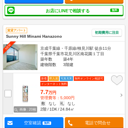
お店にLINEで相談する
無料
賃貸アパート
初期費用に注目
Sunny Hill Minami Hanazono
NEW
京成千葉線・千原線/検見川駅 徒歩11分
千葉県千葉市花見川区南花園１丁目
築年数
築4年
建物階数
3階建
新着
即入居
写真充実
無料オンライン相談可
インターネット無料
7.7
万円
管理費等：5,000円
敷
なし
礼
なし
2階
1DK
24.84㎡
画像 : 20枚
空室確認
電話で問合せ
無料