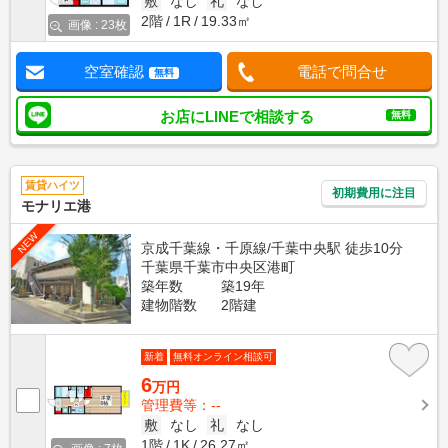
敷
なし
礼
なし
2階
1R
19.33㎡
画像 : 23枚
空室確認
電話で問合せ
無料
お店にLINEで相談する
無料
賃貸ハイツ
初期費用に注目
モナリエ港
NEW
京成千葉線・千原線/千葉中央駅 徒歩10分
千葉県千葉市中央区港町
築年数
築19年
建物階数
2階建
新着
無料オンライン相談可
6
万円
管理費等：--
敷
なし
礼
なし
1階
1K
26.27㎡