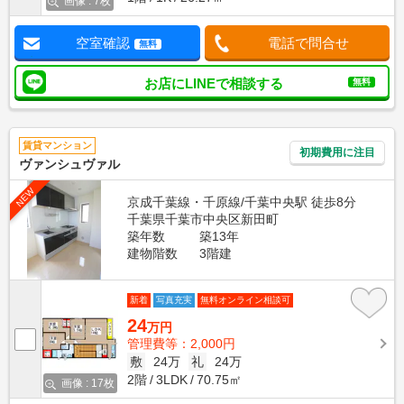
画像 : 7枚
空室確認
電話で問合せ
無料
お店にLINEで相談する
無料
賃貸マンション
初期費用に注目
ヴァンシュヴァル
NEW
京成千葉線・千原線/千葉中央駅 徒歩8分
千葉県千葉市中央区新田町
築年数
築13年
建物階数
3階建
新着
写真充実
無料オンライン相談可
24
万円
管理費等：2,000円
敷
24万
礼
24万
2階
3LDK
70.75㎡
画像 : 17枚