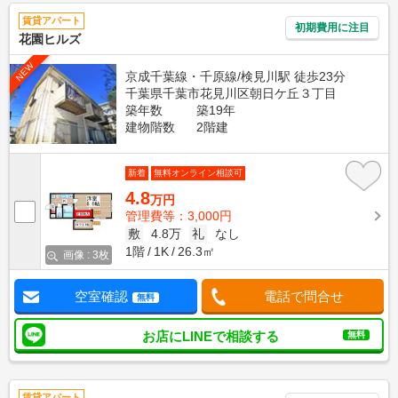
賃貸アパート
初期費用に注目
花園ヒルズ
NEW
京成千葉線・千原線/検見川駅 徒歩23分
千葉県千葉市花見川区朝日ケ丘３丁目
築年数
築19年
建物階数
2階建
新着
無料オンライン相談可
4.8
万円
管理費等：3,000円
敷
4.8万
礼
なし
1階
1K
26.3㎡
画像 : 3枚
空室確認
電話で問合せ
無料
お店にLINEで相談する
無料
賃貸アパート