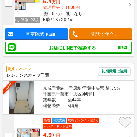
5.4
万円
管理費等：3,000円
敷
5.4万
礼
なし
5階
1K
26.4㎡
画像 : 23枚
空室確認
電話で問合せ
無料
お店にLINEで相談する
無料
賃貸マンション
初期費用に注目
レジデンスカ－プ千葉
NEW
京成千葉線・千原線/千葉中央駅 徒歩9分
千葉県千葉市中央区神明町
築年数
築44年
建物階数
5階建
新着
写真充実
無料オンライン相談可
インターネット無料
4.9
万円