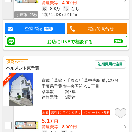
管理費等：4,000円
敷
8.8万
礼
なし
4階
1LDK
32.84㎡
画像 : 23枚
空室確認
電話で問合せ
無料
お店にLINEで相談する
無料
賃貸アパート
初期費用に注目
ベルメント東千葉
NEW
京成千葉線・千原線/千葉中央駅 徒歩22分
千葉県千葉市中央区祐光１丁目
築年数
築7年
建物階数
3階建
新着
無料オンライン相談可
インターネット無料
5.1
万円
管理費等：8,000円