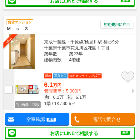
お店にLINEで相談する
無料
賃貸マンション
初期費用に注目
Ｍ ｓ ３
NEW
京成千葉線・千原線/検見川駅 徒歩9分
千葉県千葉市花見川区花園１丁目
築年数
築23年
建物階数
4階建
新着
写真充実
無料オンライン相談可
6.1
万円
管理費等：5,000円
敷
6.1万
礼
6.1万
1階
1K
30.5㎡
画像 : 23枚
空室確認
電話で問合せ
無料
お店にLINEで相談する
無料