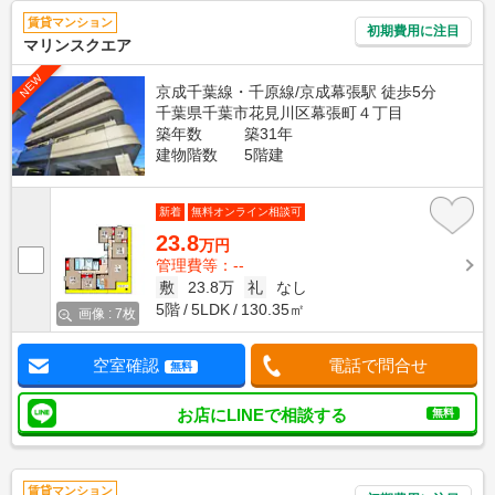
賃貸マンション
初期費用に注目
マリンスクエア
NEW
京成千葉線・千原線/京成幕張駅 徒歩5分
千葉県千葉市花見川区幕張町４丁目
築年数
築31年
建物階数
5階建
新着
無料オンライン相談可
23.8
万円
管理費等：--
敷
23.8万
礼
なし
5階
5LDK
130.35㎡
画像 : 7枚
空室確認
電話で問合せ
無料
お店にLINEで相談する
無料
賃貸マンション