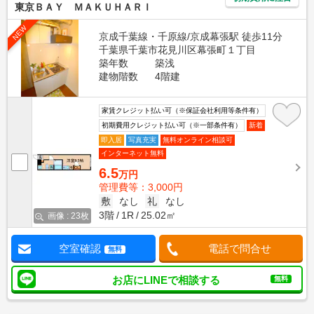
東京ＢＡＹ ＭＡＫＵＨＡＲＩ
NEW
京成千葉線・千原線/京成幕張駅 徒歩11分
千葉県千葉市花見川区幕張町１丁目
築年数
築浅
建物階数
4階建
家賃クレジット払い可（※保証会社利用等条件有）
初期費用クレジット払い可（※一部条件有）
新着
即入居
写真充実
無料オンライン相談可
インターネット無料
6.5
万円
管理費等：3,000円
敷
なし
礼
なし
3階
1R
25.02㎡
画像 : 23枚
空室確認
電話で問合せ
無料
お店にLINEで相談する
無料