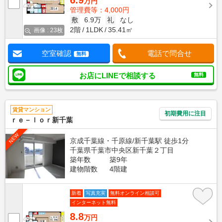
6.9
万円
管理費等：4,000円
敷
6.9万
礼
なし
2階
1LDK
35.41㎡
画像 : 23枚
空室確認
電話で問合せ
無料
お店にLINEで相談する
無料
賃貸マンション
初期費用に注目
ｒｅ－ｌｏｒ新千葉
NEW
京成千葉線・千原線/新千葉駅 徒歩1分
千葉県千葉市中央区新千葉２丁目
築年数
築9年
建物階数
4階建
新着
写真充実
無料オンライン相談可
インターネット無料
8.8
万円