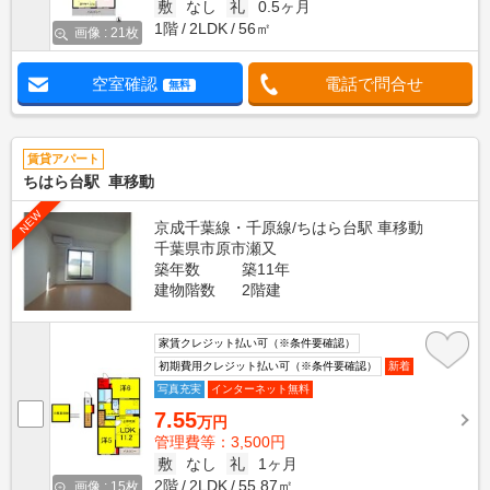
敷
なし
礼
0.5ヶ月
1階
2LDK
56㎡
画像 : 21枚
空室確認
電話で問合せ
無料
賃貸アパート
ちはら台駅 車移動
NEW
京成千葉線・千原線/ちはら台駅 車移動
千葉県市原市瀬又
築年数
築11年
建物階数
2階建
家賃クレジット払い可（※条件要確認）
初期費用クレジット払い可（※条件要確認）
新着
写真充実
インターネット無料
7.55
万円
管理費等：3,500円
敷
なし
礼
1ヶ月
2階
2LDK
55.87㎡
画像 : 15枚