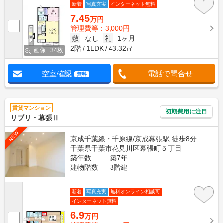
新着
写真充実
インターネット無料
7.45
万円
管理費等：3,000円
敷
なし
礼
1ヶ月
2階
1LDK
43.32㎡
画像 : 34枚
空室確認
電話で問合せ
無料
賃貸マンション
初期費用に注目
リブリ・幕張Ⅱ
NEW
京成千葉線・千原線/京成幕張駅 徒歩8分
千葉県千葉市花見川区幕張町５丁目
築年数
築7年
建物階数
3階建
新着
写真充実
無料オンライン相談可
インターネット無料
6.9
万円