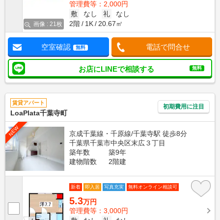
管理費等：2,000円
敷
なし
礼
なし
2階
1K
20.67㎡
画像 : 21枚
空室確認
電話で問合せ
無料
お店にLINEで相談する
無料
賃貸アパート
初期費用に注目
LoaPlata千葉寺町
NEW
京成千葉線・千原線/千葉寺駅 徒歩8分
千葉県千葉市中央区末広３丁目
築年数
築9年
建物階数
2階建
新着
即入居
写真充実
無料オンライン相談可
5.3
万円
管理費等：3,000円