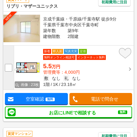
初期費用に注目
リブリ・マザーユニックス
NEW
京成千葉線・千原線/千葉寺駅 徒歩9分
千葉県千葉市中央区千葉寺町
築年数
築9年
建物階数
2階建
新着
即入居
写真充実
定借
無料オンライン相談可
インターネット無料
5.5
万円
管理費等：4,000円
敷
なし
礼
なし
1階
1K
23.18㎡
画像 : 23枚
空室確認
電話で問合せ
無料
お店にLINEで相談する
無料
賃貸マンション
初期費用に注目