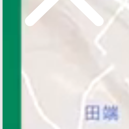
お店にLINEで相談する
無料
賃貸マンション
初期費用に注目
ブライズ高砂
NEW
京成本線/京成高砂駅 徒歩9分
東京都葛飾区高砂７丁目
築年数
築3年
建物階数
4階建
新着
無料オンライン相談可
インターネット無料
8.45
万円
管理費等：15,000円
敷
なし
礼
8.45万
2階
1K
20.7㎡
画像 : 7枚
空室確認
電話で問合せ
無料
お店にLINEで相談する
無料