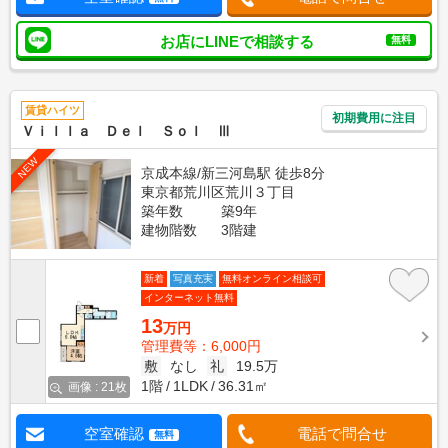
お店にLINEで相談する
無料
賃貸ハイツ
初期費用に注目
Ｖｉｌｌａ Ｄｅｌ Ｓｏｌ Ⅲ
NEW
京成本線/新三河島駅 徒歩8分
東京都荒川区荒川３丁目
築年数
築9年
建物階数
3階建
新着
写真充実
無料オンライン相談可
インターネット無料
13
万円
管理費等：6,000円
敷
なし
礼
19.5万
1階
1LDK
36.31㎡
画像 : 21枚
空室確認
電話で問合せ
無料