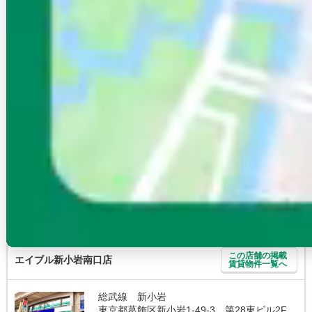
この店舗の掲載
エイブルネットワーク亀有南口店
賃貸物件一覧へ
常磐線 亀有
東京都葛飾区亀有 3-30-12
10:00～18:00
毎週水曜日（但し12月から3月は営業）、年
末年始、GW（5月3日～5月6日）
得意エリア
亀有駅/綾瀬駅/北綾瀬駅/金町駅/堀切菖蒲園駅
些細なご質問等、色々とご相談下さい。
この店舗に問合せる
無料
電話で問合せ
店舗来店予約
無料
この店舗の掲載
エイブル新小岩南口店
賃貸物件一覧へ
総武線 新小岩
東京都葛飾区新小岩1-49-3 第28東ビル2F