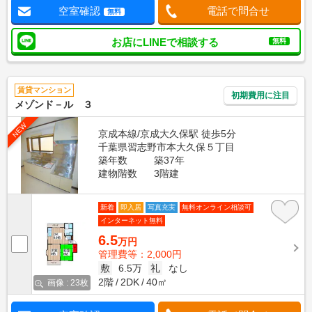
空室確認
電話で問合せ
無料
お店にLINEで相談する
無料
賃貸マンション
初期費用に注目
メゾンド－ル ３
NEW
京成本線/京成大久保駅 徒歩5分
千葉県習志野市本大久保５丁目
築年数
築37年
建物階数
3階建
新着
即入居
写真充実
無料オンライン相談可
インターネット無料
6.5
万円
管理費等：2,000円
敷
6.5万
礼
なし
2階
2DK
40㎡
画像 : 23枚