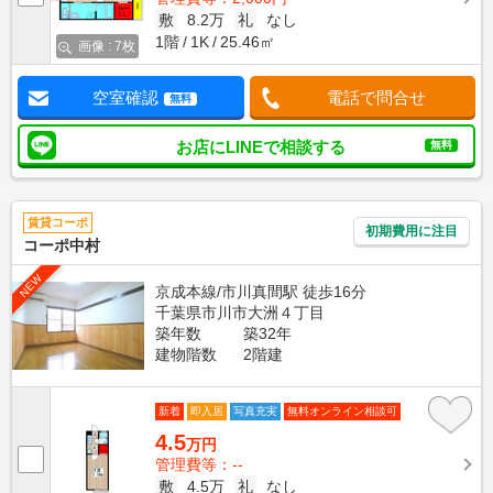
敷
8.2万
礼
なし
1階
1K
25.46㎡
画像 : 7枚
空室確認
電話で問合せ
無料
お店にLINEで相談する
無料
賃貸コーポ
初期費用に注目
コーポ中村
NEW
京成本線/市川真間駅 徒歩16分
千葉県市川市大洲４丁目
築年数
築32年
建物階数
2階建
新着
即入居
写真充実
無料オンライン相談可
4.5
万円
管理費等：--
敷
4.5万
礼
なし