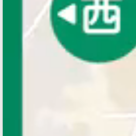
賃貸アパート
初期費用に注目
グランウェール
NEW
京成本線/京成大久保駅 徒歩7分
千葉県習志野市大久保3丁目
築年数
築11年
建物階数
3階建
新着
無料オンライン相談可
6.3
万円
管理費等：4,000円
敷
3.15万
礼
6.3万
2階
1K
25.93㎡
画像 : 7枚
空室確認
電話で問合せ
無料
お店にLINEで相談する
無料