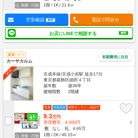
1階
1K
21.6㎡
画像 : 23枚
空室確認
電話で問合せ
無料
お店にLINEで相談する
無料
賃貸ハイツ
初期費用に注目
カーサカルム
NEW
京成本線/京成小岩駅 徒歩17分
東京都葛飾区細田４丁目
築年数
築36年
建物階数
2階建
新着
写真充実
無料オンライン相談可
9.3
万円
管理費等：4,000円
敷
なし
礼
4.65万
1階
2K
40.15㎡
画像 : 23枚