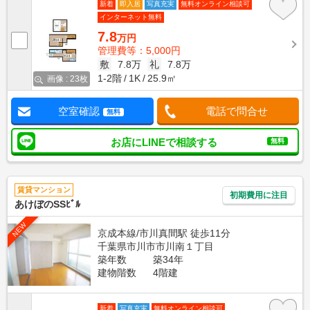
新着
即入居
写真充実
無料オンライン相談可
インターネット無料
7.8
万円
管理費等：5,000円
敷
7.8万
礼
7.8万
1-2階
1K
25.9㎡
画像 : 23枚
空室確認
電話で問合せ
無料
お店にLINEで相談する
無料
賃貸マンション
初期費用に注目
あけぼのSSﾋﾞﾙ
NEW
京成本線/市川真間駅 徒歩11分
千葉県市川市市川南１丁目
築年数
築34年
建物階数
4階建
新着
写真充実
無料オンライン相談可