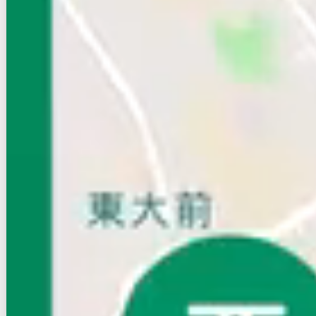
賃貸ハイツ
初期費用に注目
フォーヴル中山
NEW
京成本線/京成中山駅 徒歩3分
千葉県市川市中山４丁目
築年数
築43年
建物階数
2階建
家賃クレジット払い可（※保証会社利用等条件有）
初期費用クレジット払い可（※一部条件有）
新着
写真充実
無料オンライン相談可
インターネット無料
6.2
万円
管理費等：3,000円
敷
なし
礼
なし
1階
1K
20㎡
画像 : 23枚
空室確認
電話で問合せ
無料
お店にLINEで相談する
無料