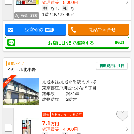
管理費等：5,000円
敷
なし
礼
なし
1階
1K
22.46㎡
画像 : 23枚
空室確認
電話で問合せ
無料
お店にLINEで相談する
無料
賃貸ハイツ
初期費用に注目
ドミ－ル北小岩
NEW
京成本線/京成小岩駅 徒歩4分
東京都江戸川区北小岩５丁目
築年数
築31年
建物階数
2階建
新着
無料オンライン相談可
7.1
万円
管理費等：4,000円