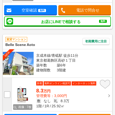
空室確認
電話で問合せ
無料
お店にLINEで相談する
無料
賃貸マンション
初期費用に注目
Belle Scene Aoto
NEW
京成本線/青砥駅 徒歩11分
東京都葛飾区高砂１丁目
築年数
築6年
建物階数
3階建
新着
無料オンライン相談可
インターネット無料
8.3
万円
管理費等：3,000円
敷
なし
礼
8.3万
1階
1R
25.92㎡
画像 : 7枚