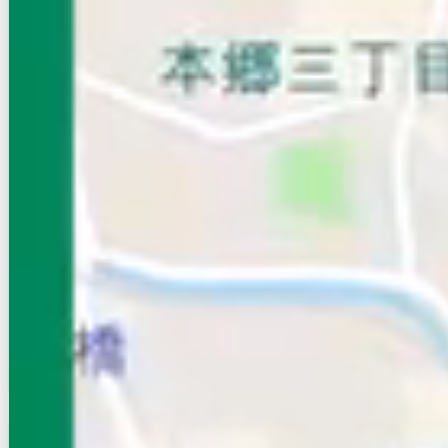
賃貸アパート
初期費用に注目
ルミエールＡ
NEW
京成本線/新三河島駅 徒歩13分
東京都荒川区荒川２丁目
築年数
築18年
建物階数
3階建
新着
写真充実
無料オンライン相談可
15
万円
管理費等：4,500円
敷
なし
礼
なし
1階
2LDK
51.1㎡
画像 : 20枚
空室確認
電話で問合せ
無料
お店にLINEで相談する
無料
賃貸コーポ
初期費用に注目