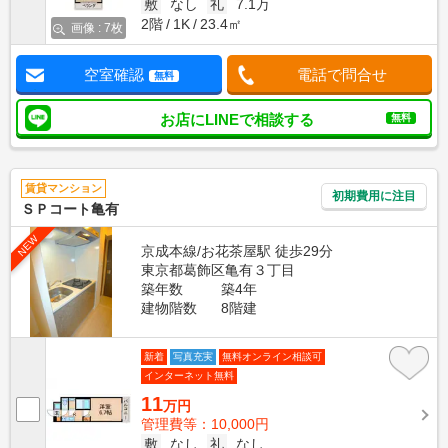
敷
なし
礼
7.1万
2階
1K
23.4㎡
画像 : 7枚
空室確認
電話で問合せ
無料
お店にLINEで相談する
無料
賃貸マンション
初期費用に注目
ＳＰコート亀有
NEW
京成本線/お花茶屋駅 徒歩29分
東京都葛飾区亀有３丁目
築年数
築4年
建物階数
8階建
新着
写真充実
無料オンライン相談可
インターネット無料
11
万円
管理費等：10,000円
敷
なし
礼
なし