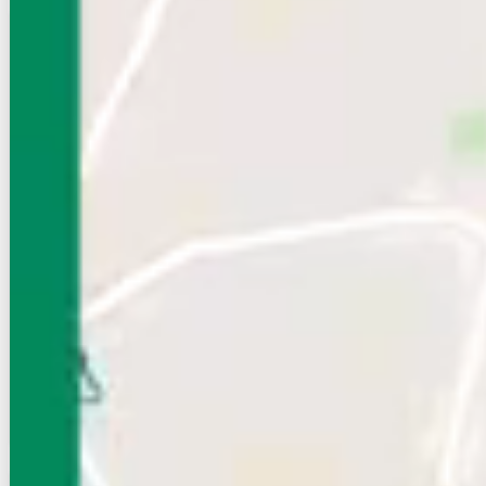
賃貸マンション
初期費用に注目
藤和ハイム
NEW
京成本線/鬼越駅 徒歩15分
千葉県市川市南八幡２丁目
築年数
築42年
建物階数
3階建
新着
無料オンライン相談可
インターネット無料
10
万円
管理費等：2,000円
敷
10万
礼
10万
2階
4DK
63.18㎡
画像 : 7枚
空室確認
電話で問合せ
無料
お店にLINEで相談する
無料