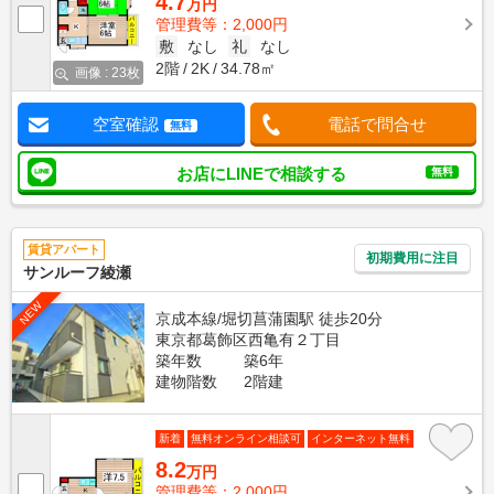
4.7
万円
管理費等：2,000円
敷
なし
礼
なし
2階
2K
34.78㎡
画像 : 23枚
空室確認
電話で問合せ
無料
お店にLINEで相談する
無料
賃貸アパート
初期費用に注目
サンルーフ綾瀬
NEW
京成本線/堀切菖蒲園駅 徒歩20分
東京都葛飾区西亀有２丁目
築年数
築6年
建物階数
2階建
新着
無料オンライン相談可
インターネット無料
8.2
万円
管理費等：2,000円