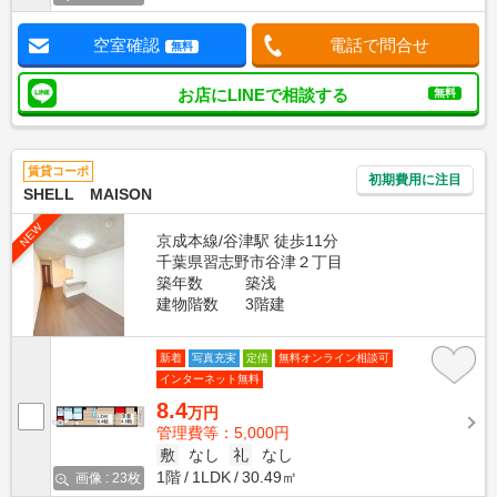
空室確認
電話で問合せ
無料
お店にLINEで相談する
無料
賃貸コーポ
初期費用に注目
SHELL MAISON
NEW
京成本線/谷津駅 徒歩11分
千葉県習志野市谷津２丁目
築年数
築浅
建物階数
3階建
新着
写真充実
定借
無料オンライン相談可
インターネット無料
8.4
万円
管理費等：5,000円
敷
なし
礼
なし
1階
1LDK
30.49㎡
画像 : 23枚