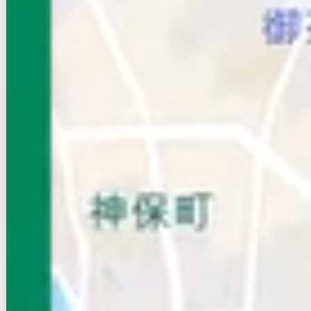
スコルピオーネ
NEW
京成本線/京成小岩駅 徒歩22分
東京都江戸川区南小岩6-
築年数
築10年
建物階数
3階建
新着
無料オンライン相談可
8.3
万円
管理費等：2,000円
敷
4.15万
礼
12.45万
2階
1R
28.56㎡
画像 : 7枚
空室確認
電話で問合せ
無料
お店にLINEで相談する
無料
物件が見つからなかったら店舗に相談
まだネットに掲載していないオススメ賃貸物件がある場合がございます