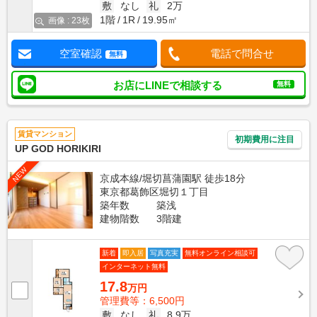
敷
なし
礼
2万
1階
1R
19.95㎡
画像 : 23枚
空室確認
電話で問合せ
無料
お店にLINEで相談する
無料
賃貸マンション
初期費用に注目
UP GOD HORIKIRI
NEW
京成本線/堀切菖蒲園駅 徒歩18分
東京都葛飾区堀切１丁目
築年数
築浅
建物階数
3階建
新着
即入居
写真充実
無料オンライン相談可
インターネット無料
17.8
万円
管理費等：6,500円
敷
なし
礼
8.9万