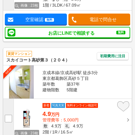
1階
3LDK
67.09㎡
画像 : 23枚
空室確認
電話で問合せ
無料
お店にLINEで相談する
無料
賃貸マンション
初期費用に注目
スカイコート高砂第３（２０４）
NEW
京成本線/京成高砂駅 徒歩3分
東京都葛飾区高砂５丁目
築年数
築37年
建物階数
5階建
新着
写真充実
無料オンライン相談可
4.9
万円
管理費等：5,000円
敷
4.9万
礼
4.9万
2階
1R
16.5㎡
画像 : 23枚