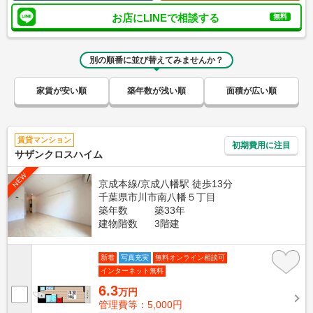
お店にLINEで相談する
無料
別の順番に並び替えてみませんか？
家賃が安い順
築年数が浅い順
面積が広い順
賃貸マンション
初期費用に注目
サザンクロスハイム
NEW
京成本線/京成八幡駅 徒歩13分
千葉県市川市南八幡５丁目
築年数
築33年
建物階数
3階建
新着
写真充実
無料オンライン相談可
インターネット無料
6.3
万円
管理費等：5,000円