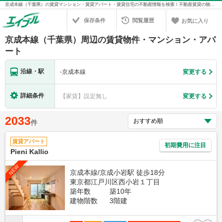
京成本線（千葉県）の賃貸マンション・賃貸アパート・賃貸住宅の不動産情報を検索！不動産賃貸の物件探しは、お部屋探しのエイブル
保存条件
閲覧履歴
お気に入り
京成本線（千葉県）周辺の賃貸物件・マンション・アパ
ート
沿線・駅
-
京成本線
変更する
詳細条件
【家賃】設定無し
変更する
2033
件
賃貸アパート
初期費用に注目
Pieni Kallio
NEW
京成本線/京成小岩駅 徒歩18分
東京都江戸川区西小岩１丁目
築年数
築10年
建物階数
3階建