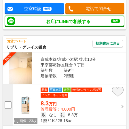
空室確認
電話で問合せ
無料
お店にLINEで相談する
無料
賃貸アパート
初期費用に注目
リブリ・グレイス鎌倉
NEW
京成本線/京成小岩駅 徒歩13分
東京都葛飾区鎌倉３丁目
築年数
築9年
建物階数
2階建
新着
写真充実
定借
無料オンライン相談可
インターネット無料
8.3
万円
管理費等：4,000円
敷
なし
礼
8.3万
1階
1K
28.15㎡
画像 : 23枚