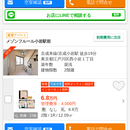
空室確認
電話で問合せ
無料
お店にLINEで相談する
無料
賃貸アパート
初期費用に注目
メゾンフルール小岩駅前
NEW
京成本線/京成小岩駅 徒歩19分
東京都江戸川区西小岩１丁目
築年数
築浅
建物階数
2階建
新着
写真充実
無料オンライン相談可
インターネット無料
6.8
万円
管理費等：4,000円
敷
なし
礼
6.8万
2階
1R
12.09㎡
画像 : 23枚
空室確認
電話で問合せ
無料