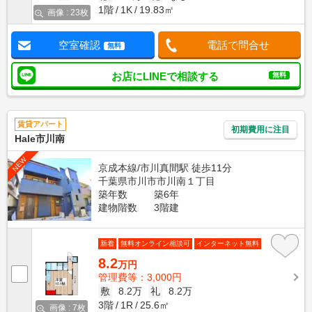
1階
1K
19.83㎡
画像 : 23枚
空室確認
電話で問合せ
無料
お店にLINEで相談する
無料
賃貸アパート
初期費用に注目
Hale市川南
NEW
京成本線/市川真間駅 徒歩11分
千葉県市川市市川南１丁目
築年数
築6年
建物階数
3階建
新着
無料オンライン相談可
インターネット無料
8.2
万円
管理費等：3,000円
敷
8.2万
礼
8.2万
3階
1R
25.6㎡
画像 : 7枚