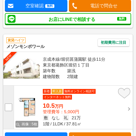
空室確認
電話で問合せ
無料
お店にLINEで相談する
無料
賃貸ハイツ
初期費用に注目
メゾンモンポワール
NEW
京成本線/堀切菖蒲園駅 徒歩11分
東京都葛飾区堀切１丁目
築年数
築浅
建物階数
2階建
新着
即入居
無料オンライン相談可
インターネット無料
10.5
万円
管理費等：5,000円
敷
なし
礼
21万
1階
1LDK
37.81㎡
画像 : 5枚