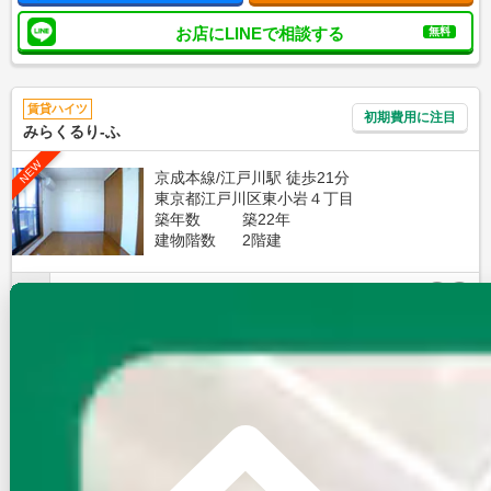
お店にLINEで相談する
無料
賃貸ハイツ
初期費用に注目
みらくるり-ふ
NEW
京成本線/江戸川駅 徒歩21分
東京都江戸川区東小岩４丁目
築年数
築22年
建物階数
2階建
新着
写真充実
無料オンライン相談可
7
万円
管理費等：3,000円
敷
なし
礼
7万
1階
1K
22.98㎡
画像 : 23枚
空室確認
電話で問合せ
無料