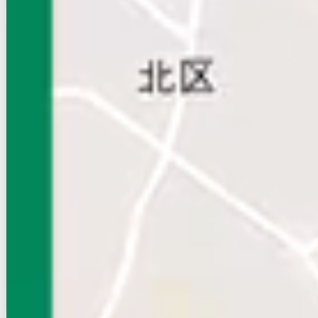
賃貸ハイツ
初期費用に注目
メゾンルミエール
NEW
京成本線/新三河島駅 徒歩10分
東京都荒川区荒川４丁目
築年数
築4年
建物階数
3階建
新着
無料オンライン相談可
10
万円
管理費等：6,000円
敷
なし
礼
10万
3階
1K
28.76㎡
画像 : 7枚
空室確認
電話で問合せ
無料
お店にLINEで相談する
無料