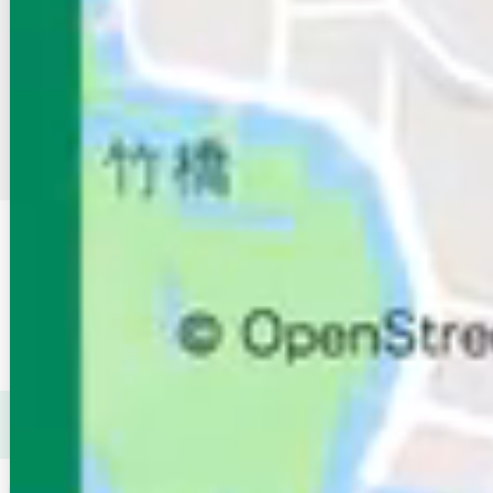
エイブル店舗でお部屋探しの相談をする
2
3
4
68
…
1
沿線・駅
京成本線
変更する
詳細条件
【家賃】設定無し
変更する
この条件を保存する
京成本線（千葉県）
周辺が得意なエイブル店舗で賃貸物件
（マンション・アパート）を探す