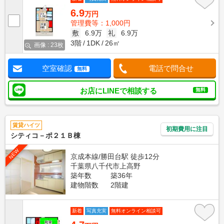
6.9
万円
管理費等：1,000円
敷
6.9万
礼
6.9万
3階
1DK
26㎡
画像 : 23枚
空室確認
電話で問合せ
無料
お店にLINEで相談する
無料
賃貸ハイツ
初期費用に注目
シティコ－ポ２１Ｂ棟
NEW
京成本線/勝田台駅 徒歩12分
千葉県八千代市上高野
築年数
築36年
建物階数
2階建
新着
写真充実
無料オンライン相談可