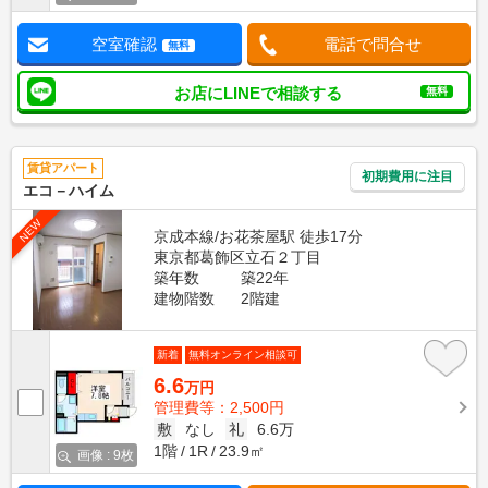
空室確認
電話で問合せ
無料
お店にLINEで相談する
無料
賃貸アパート
初期費用に注目
エコ－ハイム
NEW
京成本線/お花茶屋駅 徒歩17分
東京都葛飾区立石２丁目
築年数
築22年
建物階数
2階建
新着
無料オンライン相談可
6.6
万円
管理費等：2,500円
敷
なし
礼
6.6万
1階
1R
23.9㎡
画像 : 9枚