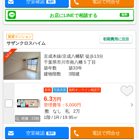
空室確認
電話で問合せ
無料
お店にLINEで相談する
無料
賃貸マンション
初期費用に注目
サザンクロスハイム
NEW
京成本線/京成八幡駅 徒歩13分
千葉県市川市南八幡５丁目
築年数
築33年
建物階数
3階建
新着
写真充実
無料オンライン相談可
6.3
万円
管理費等：5,000円
敷
なし
礼
2万
1階
1R
19.95㎡
画像 : 23枚
空室確認
電話で問合せ
無料