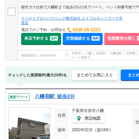
イーストグローハウジング株式会社 エイブルネットワーク市
原店
0436-26-2221
電話でのご予約・お問合せ
来店予約する
空室確認する
初期費用を聞く
無料
無料
市原市
八幡
内房線
八幡宿駅
浜野駅
情報登録日
2026/08/04
ペット相談可
まとめてお気に入り
まと
チェックした賃貸物件(最大20件)を
八幡宿駅 徒歩2分
賃貸アパート
千葉県市原市八幡
住所
周辺地図
築年
2002年02月（築24年）