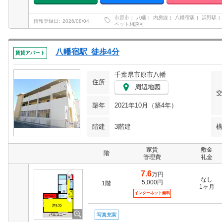
市原市
八幡
内房線
八幡宿駅
浜野駅
情報登録日
2026/08/04
ペット相談可
八幡宿駅 徒歩4分
賃貸アパート
千葉県市原市八幡
住所
周辺地図
築年
2021年10月（築4年）
階建
3階建
家賃
敷金
階
管理費
礼金
7.6
万円
なし
5,000円
1階
1ヶ月
インターネット無料
写真充実