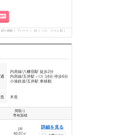
無料
姉ケ崎駅
アパート
1K
バス・トイレ別
内房線/八幡宿駅 徒歩2分
交通
内房線/五井駅 バス:14分:停歩6分
小湊鉄道/五井駅 車移動
構造
木造
間取り
専有面積
詳細を見る
1R
40.07㎡