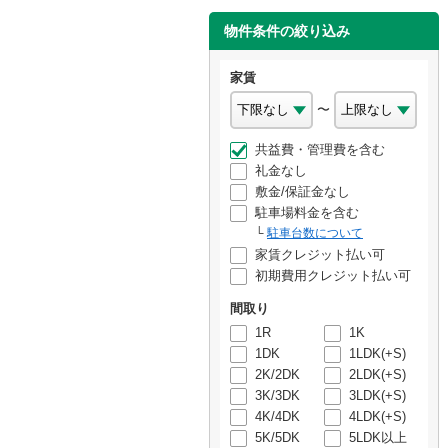
物件条件の絞り込み
家賃
〜
共益費・管理費を含む
礼金なし
敷金/保証金なし
駐車場料金を含む
駐車台数について
家賃クレジット払い可
初期費用クレジット払い可
間取り
1R
1K
1DK
1LDK(+S)
2K/2DK
2LDK(+S)
3K/3DK
3LDK(+S)
4K/4DK
4LDK(+S)
5K/5DK
5LDK以上