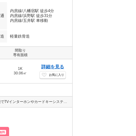
内房線/八幡宿駅 徒歩4分
交通
内房線/浜野駅 徒歩31分
内房線/五井駅 車移動
構造
軽量鉄骨造
間取り
専有面積
詳細を見る
1K
30.06㎡
お気に入り
都市ガス仕様で八幡駅まで徒歩2分の新築1Kアパート。ペット飼養可能でTVインターホンやカードキーシステムでセキュリティ抜群。人気のバス・トイレ別にエアコン1基付いてます。物件のお問い合わせ、来店のご予約はエイブル市原店（TEL:0436-26-2221）まで。
無料