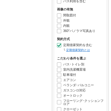
バス利用を含む
画像の有無
間取図付
外観
内観
360°パノラマ写真あり
契約方式
定期借家契約を含む
定期借家契約とは
こだわり条件を選ぶ
バス･トイレ別
室内洗濯機置場
駐車場付
エアコン
ベランダ･バルコニー
ガスコンロ対応
オートロック
フローリング･クッションフ
ロア
クローゼット