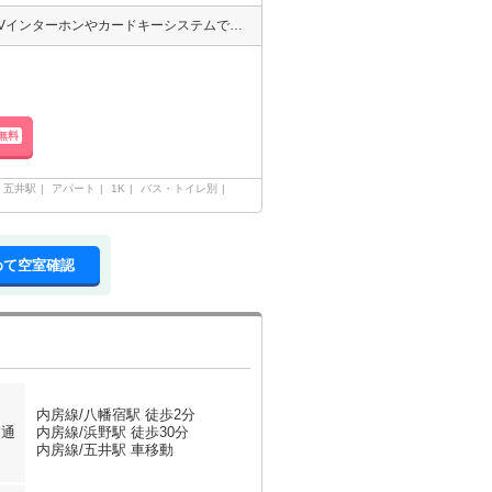
都市ガス仕様で八幡駅まで徒歩2分の1Kアパート。ペット飼養可能でTVインターホンやカードキーシステムでセキュリティ抜群。
無料
五井駅
アパート
1K
バス・トイレ別
めて空室確認
内房線/八幡宿駅 徒歩2分
交通
内房線/浜野駅 徒歩30分
内房線/五井駅 車移動