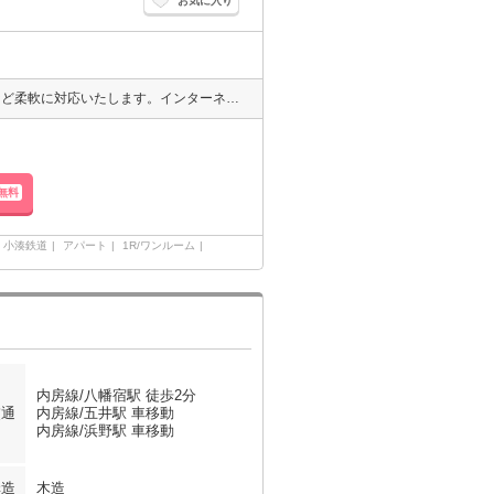
お気に入り
IT重説のご対応、現地でのご内見のお待ち合わせ、ZOOMでのご内見など柔軟に対応いたします。インターネット無料、追い焚き、浴室乾燥機、温水洗浄便座つき。お部屋探しは物件取扱い数最大手のエイブルネットワーク各店へ是非お気軽にご相談ください。
無料
小湊鉄道
アパート
1R/ワンルーム
内房線/八幡宿駅 徒歩2分
交通
内房線/五井駅 車移動
内房線/浜野駅 車移動
構造
木造