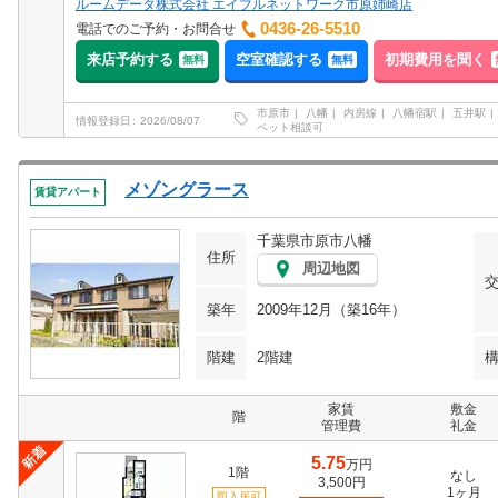
ルームデータ株式会社 エイブルネットワーク市原姉崎店
0436-26-5510
電話でのご予約・お問合せ
来店予約する
空室確認する
初期費用を聞く
無料
無料
市原市
八幡
内房線
八幡宿駅
五井駅
情報登録日
2026/08/07
ペット相談可
メゾングラース
賃貸アパート
千葉県市原市八幡
住所
周辺地図
築年
2009年12月（築16年）
階建
2階建
家賃
敷金
階
管理費
礼金
5.75
万円
1階
なし
3,500円
1ヶ月
即入居可