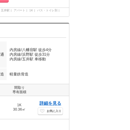
五井駅
アパート
1K
バス・トイレ別
内房線/八幡宿駅 徒歩4分
交通
内房線/浜野駅 徒歩31分
内房線/五井駅 車移動
構造
軽量鉄骨造
間取り
専有面積
詳細を見る
1K
30.36㎡
お気に入り