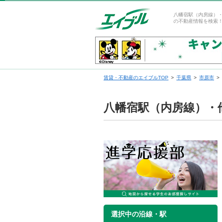
八幡宿駅（内房線）
の不動産情報を検索
賃貸・不動産のエイブルTOP
千葉県
市原市
八幡宿駅（内房線）・
選択中の沿線・駅