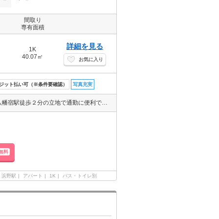
間取り
専有面積
詳細を見る
1K
40.07㎡
お気に入り
ジット払い可（※条件要確認）
写真充実
月家賃、初期費用クレジットカード払い可能。設備充実したお部屋で八幡宿駅徒歩２分の立地で通勤に便利です。物件のお問い合わせ、来店のご予約はエイブル市原店（TEL:0436-26-2221）まで。
無料
浜野駅
アパート
1K
バス・トイレ別