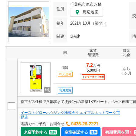
千葉県市原市八幡
住所
周辺地図
築年
2021年10月（築4年）
階建
3階建
家賃
敷金
階
管理費
礼金
7.2
万円
1階
なし
5,000円
1ヶ月
即入居可
インターネット無料
写真充実
イーストグローハウジング株式会社 エイブルネットワーク市
原店
0436-26-2221
電話でのご予約・お問合せ
来店予約する
空室確認する
初期費用を聞く
無料
無料