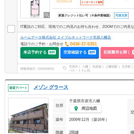
インターネット無料
家賃クレジット払い可（※条件要確認）
写真充実
ルームデータ株式会社 エイブルネットワーク市原八幡店
0436-37-5351
電話でのご予約・お問合せ
来店予約する
空室確認する
初期費用を聞く
無料
無料
市原市
八幡
内房線
八幡宿駅
五井駅
情報登録日
2026/08/03
バス・トイレ別
メゾン グラース
賃貸アパート
千葉県市原市八幡
住所
周辺地図
築年
2009年12月（築16年）
階建
2階建