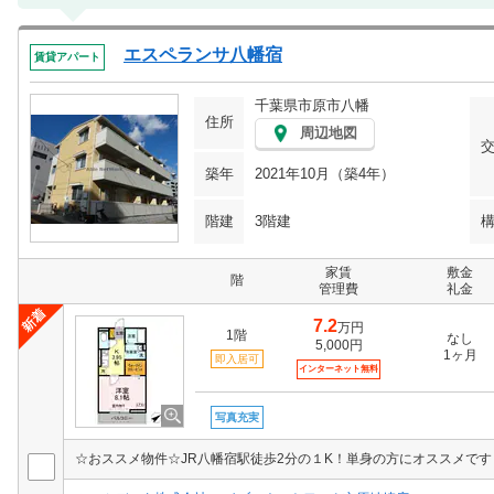
エスペランサ八幡宿
賃貸アパート
千葉県市原市八幡
住所
周辺地図
築年
2021年10月（築4年）
階建
3階建
家賃
敷金
階
管理費
礼金
7.2
万円
1階
なし
5,000円
1ヶ月
即入居可
インターネット無料
写真充実