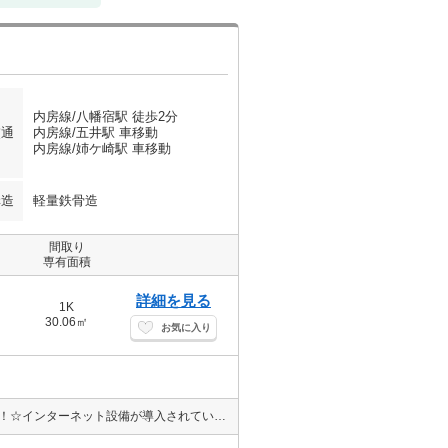
内房線/八幡宿駅 徒歩2分
交通
内房線/五井駅 車移動
内房線/姉ケ崎駅 車移動
構造
軽量鉄骨造
間取り
専有面積
詳細を見る
1K
30.06㎡
お気に入り
☆おススメ物件☆JR八幡宿駅徒歩2分の１K！単身の方にオススメです！☆インターネット設備が導入されているため、ご入居からご利用いただけます。☆お部屋探しは！安心☆安全☆仲介実績！賃貸物件取扱数！最大手全国ネットのエイブルネットワーク各店へ♡その他ネットに掲載していない物件多数御座います。(^^♪♡