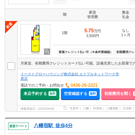
家賃
敷金
階
管理費
礼金
5.75
なし
万円
1階
1ヶ月
3,500円
家賃クレジット払い可（※条件要確認）
初期費用クレ
イーストグローハウジング株式会社 エイブルネットワーク市
原店
0436-26-2221
電話でのご予約・お問合せ
来店予約する
空室確認する
初期費用を聞く
無料
無料
市原市
八幡
内房線
八幡宿駅
五井駅
情報登録日
2026/08/09
八幡宿駅 徒歩4分
賃貸アパート