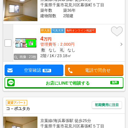
千葉県千葉市花見川区幕張町５丁目
築年数
築36年
建物階数
2階建
即入居
写真充実
無料オンライン相談可
4
万円
管理費等：2,000円
敷
なし
礼
なし
2階
1K
23.18㎡
画像 : 23枚
空室確認
電話で問合せ
無料
お店にLINEで相談する
無料
賃貸アパート
初期費用に注目
コ－ポユタカ
京葉線/海浜幕張駅 徒歩25分
千葉県千葉市花見川区幕張町５丁目