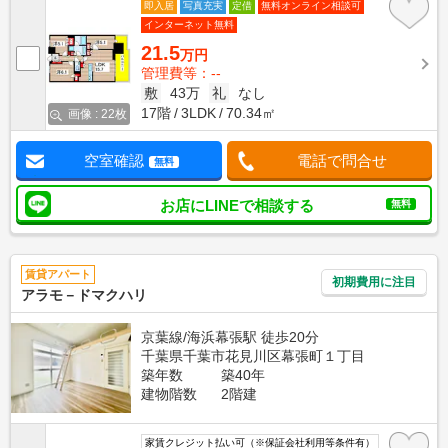
即入居
写真充実
定借
無料オンライン相談可
インターネット無料
21.5
万円
管理費等：--
敷
43万
礼
なし
17階
3LDK
70.34㎡
画像 : 22枚
空室確認
電話で問合せ
無料
お店にLINEで相談する
無料
賃貸アパート
初期費用に注目
アラモ－ドマクハリ
京葉線/海浜幕張駅 徒歩20分
千葉県千葉市花見川区幕張町１丁目
築年数
築40年
建物階数
2階建
家賃クレジット払い可（※保証会社利用等条件有）