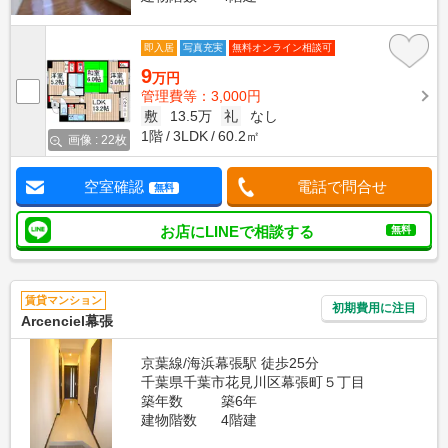
即入居
写真充実
無料オンライン相談可
9
万円
管理費等：3,000円
敷
13.5万
礼
なし
1階
3LDK
60.2㎡
画像 : 22枚
空室確認
電話で問合せ
無料
お店にLINEで相談する
無料
賃貸マンション
初期費用に注目
Arcenciel幕張
京葉線/海浜幕張駅 徒歩25分
千葉県千葉市花見川区幕張町５丁目
築年数
築6年
建物階数
4階建