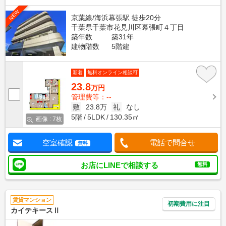
NEW
京葉線/海浜幕張駅 徒歩20分
千葉県千葉市花見川区幕張町４丁目
築年数
築31年
建物階数
5階建
新着
無料オンライン相談可
23.8
万円
管理費等：--
敷
23.8万
礼
なし
5階
5LDK
130.35㎡
画像 : 7枚
空室確認
電話で問合せ
無料
お店にLINEで相談する
無料
賃貸マンション
初期費用に注目
カイテキースⅡ