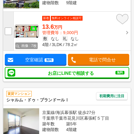
建物階数
9階建
新着
無料オンライン相談可
13.6
万円
管理費等：9,000円
敷
なし
礼
なし
4階
3LDK
78.2㎡
画像 : 7枚
空室確認
電話で問合せ
無料
お店にLINEで相談する
無料
賃貸マンション
初期費用に注目
シャルム・ドゥ・プランドールⅠ
京葉線/海浜幕張駅 徒歩27分
千葉県千葉市花見川区幕張町５丁目
築年数
築5年
建物階数
4階建