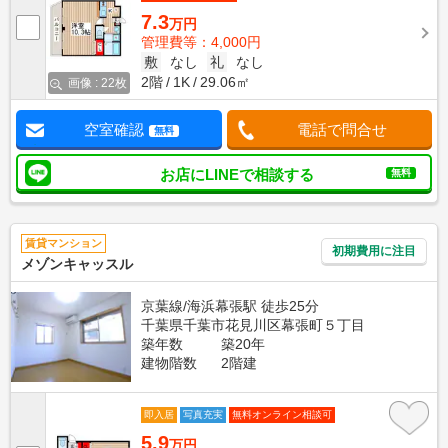
7.3
万円
管理費等：4,000円
敷
なし
礼
なし
2階
1K
29.06㎡
画像 : 22枚
空室確認
電話で問合せ
無料
お店にLINEで相談する
無料
賃貸マンション
初期費用に注目
メゾンキャッスル
京葉線/海浜幕張駅 徒歩25分
千葉県千葉市花見川区幕張町５丁目
築年数
築20年
建物階数
2階建
即入居
写真充実
無料オンライン相談可
5.9
万円