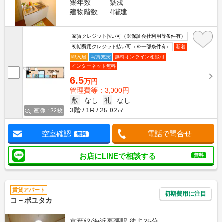
築年数
築浅
建物階数
4階建
家賃クレジット払い可（※保証会社利用等条件有）
初期費用クレジット払い可（※一部条件有）
新着
即入居
写真充実
無料オンライン相談可
インターネット無料
6.5
万円
管理費等：3,000円
敷
なし
礼
なし
3階
1R
25.02㎡
画像 : 23枚
空室確認
電話で問合せ
無料
お店にLINEで相談する
無料
賃貸アパート
初期費用に注目
コ－ポユタカ
京葉線/海浜幕張駅 徒歩25分