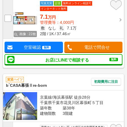
写真充実
定借
無料オンライン相談可
インターネット無料
7.1
万円
管理費等：4,000円
敷
なし
礼
7.1万
2階
1K
37.46㎡
画像 : 22枚
空室確認
電話で問合せ
無料
お店にLINEで相談する
無料
賃貸ハイツ
初期費用に注目
b´CASA幕張Ⅱre-born
京葉線/海浜幕張駅 徒歩28分
千葉県千葉市花見川区幕張町５丁目
築年数
築38年
建物階数
3階建