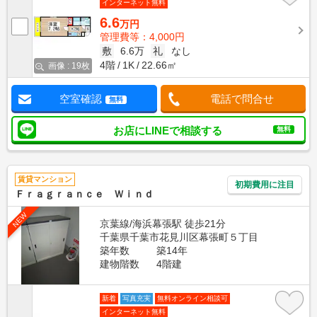
インターネット無料
6.6
万円
管理費等：4,000円
敷
6.6万
礼
なし
4階
1K
22.66㎡
画像 : 19枚
空室確認
電話で問合せ
無料
お店にLINEで相談する
無料
賃貸マンション
初期費用に注目
Ｆｒａｇｒａｎｃｅ Ｗｉｎｄ
NEW
京葉線/海浜幕張駅 徒歩21分
千葉県千葉市花見川区幕張町５丁目
築年数
築14年
建物階数
4階建
新着
写真充実
無料オンライン相談可
インターネット無料