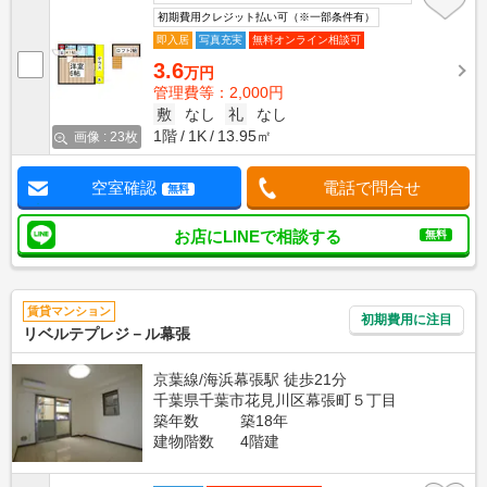
初期費用クレジット払い可（※一部条件有）
即入居
写真充実
無料オンライン相談可
3.6
万円
管理費等：2,000円
敷
なし
礼
なし
1階
1K
13.95㎡
画像 : 23枚
空室確認
電話で問合せ
無料
お店にLINEで相談する
無料
賃貸マンション
初期費用に注目
リベルテプレジ－ル幕張
京葉線/海浜幕張駅 徒歩21分
千葉県千葉市花見川区幕張町５丁目
築年数
築18年
建物階数
4階建