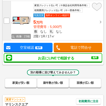
家賃クレジット払い可（※保証会社利用等条件有）
初期費用クレジット払い可（※一部条件有）
写真充実
無料オンライン相談可
5
万円
管理費等：5,000円
敷
なし
礼
なし
2階
1R
17㎡
画像 : 23枚
空室確認
電話で問合せ
無料
お店にLINEで相談する
無料
別の順番に並び替えてみませんか？
家賃が安い順
築年数が浅い順
面積が広い順
賃貸マンション
初期費用に注目
マリンスクエア