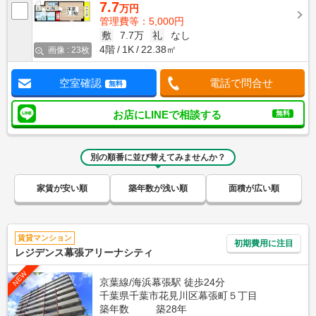
7.7
万円
管理費等：5,000円
敷
7.7万
礼
なし
4階
1K
22.38㎡
画像 : 23枚
空室確認
電話で問合せ
無料
お店にLINEで相談する
無料
別の順番に並び替えてみませんか？
家賃が安い順
築年数が浅い順
面積が広い順
賃貸マンション
初期費用に注目
レジデンス幕張アリーナシティ
NEW
京葉線/海浜幕張駅 徒歩24分
千葉県千葉市花見川区幕張町５丁目
築年数
築28年