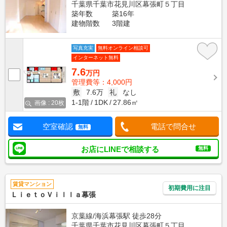
千葉県千葉市花見川区幕張町５丁目
築年数
築16年
建物階数
3階建
写真充実
無料オンライン相談可
インターネット無料
7.6
万円
管理費等：4,000円
敷
7.6万
礼
なし
1-1階
1DK
27.86㎡
画像 : 20枚
空室確認
電話で問合せ
無料
お店にLINEで相談する
無料
賃貸マンション
初期費用に注目
ＬｉｅｔｏＶｉｌｌａ幕張
京葉線/海浜幕張駅 徒歩28分
千葉県千葉市花見川区幕張町５丁目