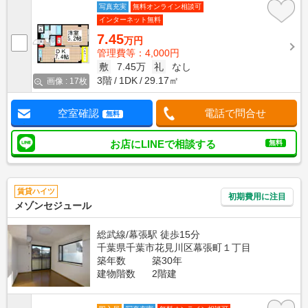
写真充実
無料オンライン相談可
インターネット無料
7.45
万円
管理費等：4,000円
敷
7.45万
礼
なし
3階
1DK
29.17㎡
画像 : 17枚
空室確認
電話で問合せ
無料
お店にLINEで相談する
無料
賃貸ハイツ
初期費用に注目
メゾンセジュール
総武線/幕張駅 徒歩15分
千葉県千葉市花見川区幕張町１丁目
築年数
築30年
建物階数
2階建