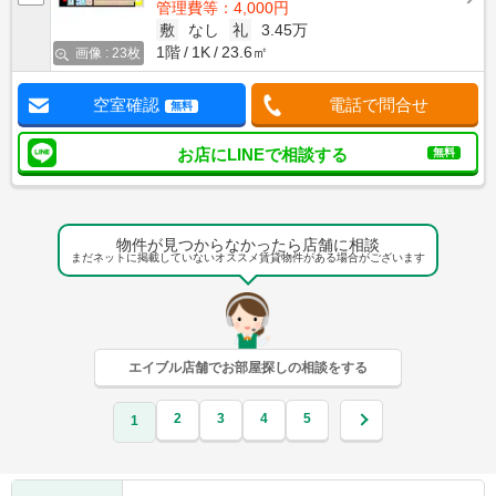
管理費等：4,000円
敷
なし
礼
3.45万
1階
1K
23.6㎡
画像 : 23枚
空室確認
電話で問合せ
無料
お店にLINEで相談する
無料
物件が見つからなかったら店舗に相談
まだネットに掲載していないオススメ賃貸物件がある場合がございます
エイブル店舗でお部屋探しの相談をする
2
3
4
5
1