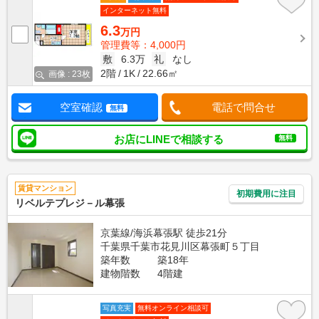
インターネット無料
6.3
万円
管理費等：4,000円
敷
6.3万
礼
なし
2階
1K
22.66㎡
画像 : 23枚
空室確認
電話で問合せ
無料
お店にLINEで相談する
無料
賃貸マンション
初期費用に注目
リベルテプレジ－ル幕張
京葉線/海浜幕張駅 徒歩21分
千葉県千葉市花見川区幕張町５丁目
築年数
築18年
建物階数
4階建
写真充実
無料オンライン相談可