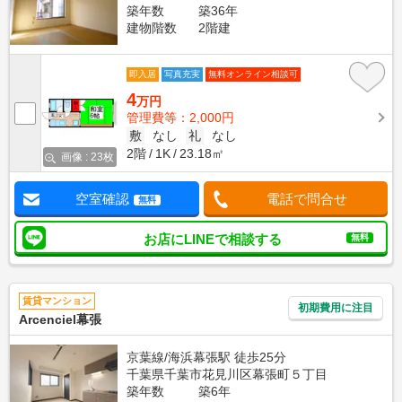
築年数
築36年
建物階数
2階建
即入居
写真充実
無料オンライン相談可
4
万円
管理費等：2,000円
敷
なし
礼
なし
2階
1K
23.18㎡
画像 : 23枚
空室確認
電話で問合せ
無料
お店にLINEで相談する
無料
賃貸マンション
初期費用に注目
Arcenciel幕張
京葉線/海浜幕張駅 徒歩25分
千葉県千葉市花見川区幕張町５丁目
築年数
築6年