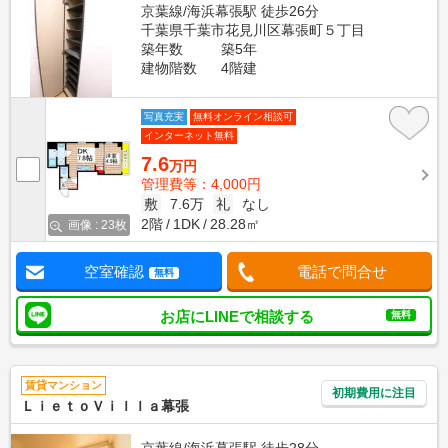
京葉線/海浜幕張駅 徒歩26分
千葉県千葉市花見川区幕張町５丁目
築年数
築5年
建物階数
4階建
写真充実
無料オンライン相談可
インターネット無料
7.6
万円
管理費等：4,000円
敷
7.6万
礼
なし
2階
1DK
28.28㎡
画像 : 23枚
空室確認
電話で問合せ
無料
お店にLINEで相談する
無料
賃貸マンション
初期費用に注目
ＬｉｅｔｏＶｉｌｌａ幕張