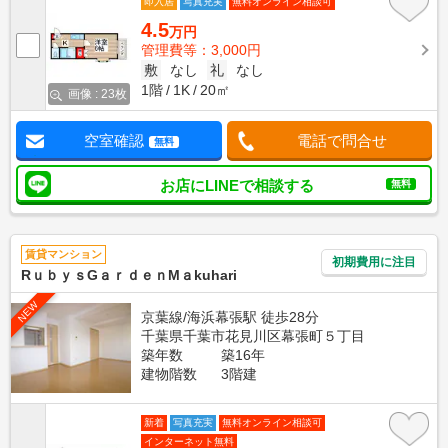
即入居
写真充実
無料オンライン相談可
4.5
万円
管理費等：3,000円
敷
なし
礼
なし
1階
1K
20㎡
画像 : 23枚
空室確認
電話で問合せ
無料
お店にLINEで相談する
無料
賃貸マンション
初期費用に注目
RｕｂｙｓGａｒｄｅｎMａkuhari
NEW
京葉線/海浜幕張駅 徒歩28分
千葉県千葉市花見川区幕張町５丁目
築年数
築16年
建物階数
3階建
新着
写真充実
無料オンライン相談可
インターネット無料