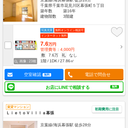
京葉線/海浜幕張駅 徒歩28分
千葉県千葉市花見川区幕張町５丁目
築年数
築16年
建物階数
3階建
写真充実
無料オンライン相談可
インターネット無料
7.6
万円
管理費等：4,000円
敷
7.6万
礼
なし
1階
1DK
27.86㎡
画像 : 23枚
空室確認
電話で問合せ
無料
お店にLINEで相談する
無料
賃貸マンション
初期費用に注目
ＬｉｅｔｏＶｉｌｌａ幕張
京葉線/海浜幕張駅 徒歩28分