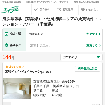
海浜幕張駅（京葉線）・他周辺駅エリアの賃貸マンション・賃貸アパート・賃貸住宅の不動産情報を検索！不動産賃貸の物件探しは、お部屋探しのエイブル
保存条件
閲覧履歴
お気に入り
海浜幕張駅（京葉線）・他周辺駅エリアの賃貸物件・マ
ンション・アパート(千葉県)
沿線・駅
-
海浜幕張駅
変更する
詳細条件
【家賃】設定無し
変更する
144
件
賃貸マンション
初期費用に注目
幕張ﾍﾞｲﾊﾟｰｸﾐｯﾄﾞｽｸｴｱﾀﾜｰ(1703)
京葉線/海浜幕張駅 徒歩17分
千葉県千葉市美浜区若葉３丁目
築年数
築浅
建物階数
43階建