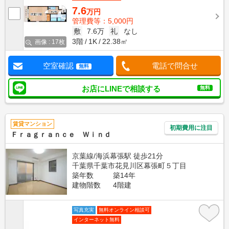
7.6
万円
管理費等：5,000円
敷
7.6万
礼
なし
3階
1K
22.38㎡
画像 : 17枚
空室確認
電話で問合せ
無料
お店にLINEで相談する
無料
賃貸マンション
初期費用に注目
Ｆｒａｇｒａｎｃｅ Ｗｉｎｄ
京葉線/海浜幕張駅 徒歩21分
千葉県千葉市花見川区幕張町５丁目
築年数
築14年
建物階数
4階建
写真充実
無料オンライン相談可
インターネット無料