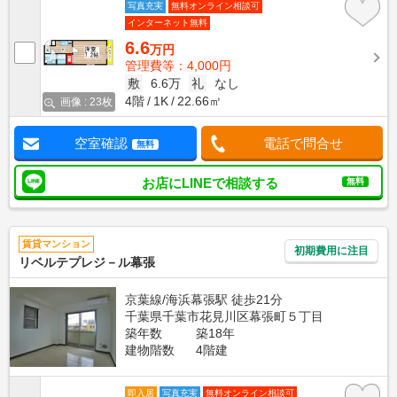
写真充実
無料オンライン相談可
インターネット無料
6.6
万円
管理費等：4,000円
敷
6.6万
礼
なし
4階
1K
22.66㎡
画像 : 23枚
空室確認
電話で問合せ
無料
お店にLINEで相談する
無料
賃貸マンション
初期費用に注目
リベルテプレジ－ル幕張
京葉線/海浜幕張駅 徒歩21分
千葉県千葉市花見川区幕張町５丁目
築年数
築18年
建物階数
4階建
即入居
写真充実
無料オンライン相談可