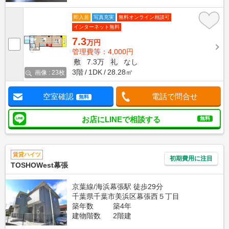
即入居
写真充実
無料オンライン相談可
インターネット無料
7.3
万円
管理費等：4,000円
敷
7.3万
礼
なし
3階
1DK
28.28㎡
画像 : 23枚
空室確認
電話で問合せ
無料
お店にLINEで相談する
無料
賃貸ハイツ
初期費用に注目
TOSHOWest幕張
京葉線/海浜幕張駅 徒歩29分
千葉県千葉市美浜区幕張西５丁目
築年数
築4年
建物階数
2階建