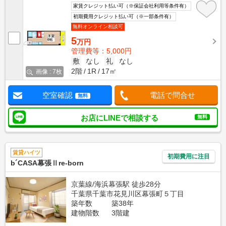
家賃クレジット払い可（※保証会社利用等条件有）
初期費用クレジット払い可（※一部条件有）
無料オンライン相談可
5
万円
管理費等：5,000円
敷
なし
礼
なし
2階
1R
17㎡
画像 : 7枚
空室確認
電話で問合せ
無料
お店にLINEで相談する
無料
賃貸ハイツ
初期費用に注目
b´CASA幕張Ⅱre-born
京葉線/海浜幕張駅 徒歩28分
千葉県千葉市花見川区幕張町５丁目
築年数
築38年
建物階数
3階建