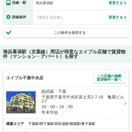
沿線・駅
海浜幕張駅
変更する
詳細条件
【家賃】設定無し
変更する
この条件を保存する
海浜幕張駅（京葉線）
周辺が得意なエイブル店舗で賃貸物
件（マンション・アパート）を探す
この店舗の掲載
エイブル千葉中央店
賃貸物件一覧へ
総武線 千葉
千葉県千葉市中央区富士見2-7-16 亀屋ビル
2Ｆ
10：00～18：00
年末年始
得意エリア
千葉駅/西千葉駅/四街道駅/都賀駅/東千葉駅