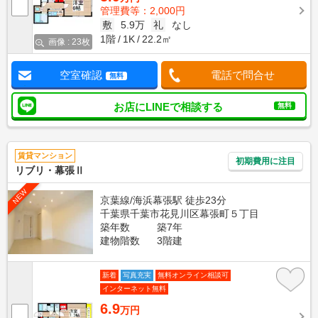
管理費等：2,000円
敷
5.9万
礼
なし
1階
1K
22.2㎡
画像 : 23枚
空室確認
電話で問合せ
無料
お店にLINEで相談する
無料
賃貸マンション
初期費用に注目
リブリ・幕張Ⅱ
NEW
京葉線/海浜幕張駅 徒歩23分
千葉県千葉市花見川区幕張町５丁目
築年数
築7年
建物階数
3階建
新着
写真充実
無料オンライン相談可
インターネット無料
6.9
万円