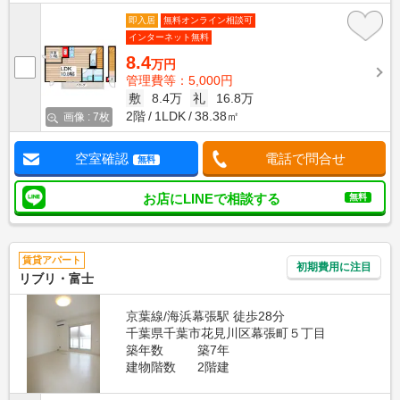
即入居
無料オンライン相談可
インターネット無料
8.4
万円
管理費等：5,000円
敷
8.4万
礼
16.8万
2階
1LDK
38.38㎡
画像 : 7枚
空室確認
電話で問合せ
無料
お店にLINEで相談する
無料
賃貸アパート
初期費用に注目
リブリ・富士
京葉線/海浜幕張駅 徒歩28分
千葉県千葉市花見川区幕張町５丁目
築年数
築7年
建物階数
2階建