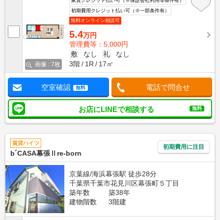
家賃クレジット払い可（※保証会社利用等条件有）
初期費用クレジット払い可（※一部条件有）
無料オンライン相談可
5.4
万円
管理費等：5,000円
敷
なし
礼
なし
3階
1R
17㎡
画像 : 7枚
空室確認
電話で問合せ
無料
お店にLINEで相談する
無料
賃貸ハイツ
初期費用に注目
b´CASA幕張Ⅱre-born
京葉線/海浜幕張駅 徒歩28分
千葉県千葉市花見川区幕張町５丁目
築年数
築38年
建物階数
3階建