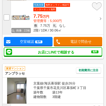
写真充実
無料オンライン相談可
インターネット無料
7.75
万円
管理費等：5,000円
敷
7.75万
礼
なし
2階
1DK
30.06㎡
画像 : 22枚
空室確認
電話で問合せ
無料
お店にLINEで相談する
無料
賃貸マンション
初期費用に注目
アンブラッセ
京葉線/海浜幕張駅 徒歩26分
千葉県千葉市花見川区幕張町３丁目
築年数
築13年
建物階数
3階建