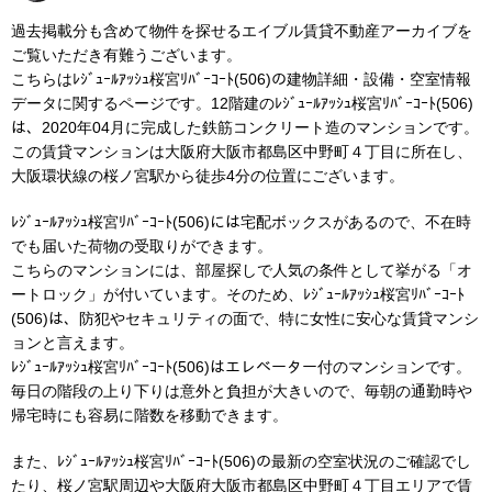
過去掲載分も含めて物件を探せるエイブル賃貸不動産アーカイブを
ご覧いただき有難うございます。
こちらはﾚｼﾞｭｰﾙｱｯｼｭ桜宮ﾘﾊﾞｰｺｰﾄ(506)の建物詳細・設備・空室情報
データに関するページです。12階建のﾚｼﾞｭｰﾙｱｯｼｭ桜宮ﾘﾊﾞｰｺｰﾄ(506)
は、2020年04月に完成した鉄筋コンクリート造のマンションです。
この賃貸マンションは大阪府大阪市都島区中野町４丁目に所在し、
大阪環状線の桜ノ宮駅から徒歩4分の位置にございます。
ﾚｼﾞｭｰﾙｱｯｼｭ桜宮ﾘﾊﾞｰｺｰﾄ(506)には宅配ボックスがあるので、不在時
でも届いた荷物の受取りができます。
こちらのマンションには、部屋探しで人気の条件として挙がる「オ
ートロック」が付いています。そのため、ﾚｼﾞｭｰﾙｱｯｼｭ桜宮ﾘﾊﾞｰｺｰﾄ
(506)は、防犯やセキュリティの面で、特に女性に安心な賃貸マンシ
ョンと言えます。
ﾚｼﾞｭｰﾙｱｯｼｭ桜宮ﾘﾊﾞｰｺｰﾄ(506)はエレベーター付のマンションです。
毎日の階段の上り下りは意外と負担が大きいので、毎朝の通勤時や
帰宅時にも容易に階数を移動できます。
また、ﾚｼﾞｭｰﾙｱｯｼｭ桜宮ﾘﾊﾞｰｺｰﾄ(506)の最新の空室状況のご確認でし
たり、桜ノ宮駅周辺や大阪府大阪市都島区中野町４丁目エリアで賃