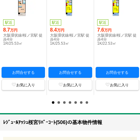
駅近
駅近
駅近
8.7
8.4
7.6
万円
万円
万円
大阪環状線/桜ノ宮駅 徒
大阪環状線/桜ノ宮駅 徒
大阪環状線/桜ノ宮駅 徒
歩4分
歩4分
歩4分
1R/25.53㎡
1K/25.53㎡
1K/22.53㎡
お問合せする
お問合せする
お問合せする
お気に入り
お気に入り
お気に入り
ﾚｼﾞｭｰﾙｱｯｼｭ桜宮ﾘﾊﾞｰｺｰﾄ(506)の基本物件情報