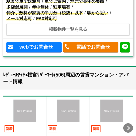
駅まで車で送迎可
車でご案内
地元で長年の実績
多店舗展開
年中無休
駐車場有
仲介手数料が家賃の半月分（税抜）以下
駅から近い
メール対応可
FAX対応可
掲載物件一覧を見る
webでお問合せ
電話でお問合せ
ﾚｼﾞｭｰﾙｱｯｼｭ桜宮ﾘﾊﾞｰｺｰﾄ(506)周辺の賃貸マンション・アパ
ート情報
新着
新着
新着