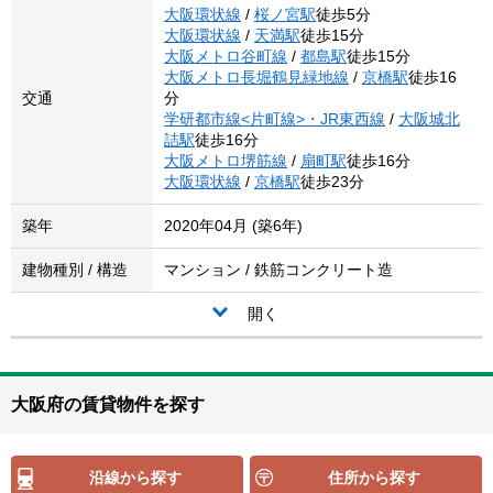
大阪環状線
/
桜ノ宮駅
徒歩5分
大阪環状線
/
天満駅
徒歩15分
大阪メトロ谷町線
/
都島駅
徒歩15分
大阪メトロ長堀鶴見緑地線
/
京橋駅
徒歩16
交通
分
学研都市線<片町線>・JR東西線
/
大阪城北
詰駅
徒歩16分
大阪メトロ堺筋線
/
扇町駅
徒歩16分
大阪環状線
/
京橋駅
徒歩23分
築年
2020年04月 (築6年)
建物種別 / 構造
マンション / 鉄筋コンクリート造
開く
大阪府の賃貸物件を探す
沿線から探す
住所から探す