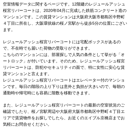
空室情報データに関するページです。12階建のレジュールアッシュ
桜宮リバーコートは、2020年04月に完成した鉄筋コンクリート造の
マンションです。この賃貸マンションは大阪府大阪市都島区中野町
４丁目に所在し、大阪環状線の桜ノ宮駅から徒歩5分の位置にござい
ます。
レジュールアッシュ桜宮リバーコートには宅配ボックスがあるの
で、不在時でも届いた荷物の受取りができます。
こちらのマンションには、部屋探しで人気の条件として挙がる「オ
ートロック」が付いています。そのため、レジュールアッシュ桜宮
リバーコートは、防犯やセキュリティの面で、特に女性に安心な賃
貸マンションと言えます。
レジュールアッシュ桜宮リバーコートはエレベーター付のマンショ
ンです。毎日の階段の上り下りは意外と負担が大きいので、毎朝の
通勤時や帰宅時にも容易に階数を移動できます。
また、レジュールアッシュ桜宮リバーコートの最新の空室状況のご
確認でしたり、桜ノ宮駅周辺や大阪府大阪市都島区中野町４丁目エ
リアで賃貸物件をお探しでしたら、お近くのエイブル京橋店までお
気軽にお問合せください。