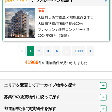
アウスレーベン都島Ⅰ
賃貸マンション
新着
大阪府大阪市都島区都島北通２丁目
大阪環状線/京橋駅/ 徒歩20分
マンション / 鉄筋コンクリート造
2024年05月（築浅）
<
1
2
3
4
…
1399
>
41969
件の建物物件が見つかりました
エリアを変更してアーカイブ物件を探す
募集中の賃貸物件に絞って探す
都道府県別に賃貸物件を探す