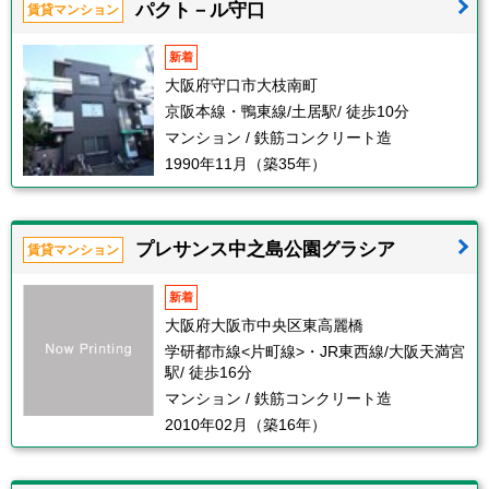
パクト－ル守口
賃貸マンション
新着
大阪府守口市大枝南町
京阪本線・鴨東線/土居駅/ 徒歩10分
マンション / 鉄筋コンクリート造
1990年11月（築35年）
プレサンス中之島公園グラシア
賃貸マンション
新着
大阪府大阪市中央区東高麗橋
学研都市線<片町線>・JR東西線/大阪天満宮
駅/ 徒歩16分
マンション / 鉄筋コンクリート造
2010年02月（築16年）