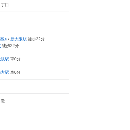
３丁目
線>
/
新大阪駅
徒歩22分
駅
徒歩22分
大阪駅
車0分
南方駅
車0分
ト造