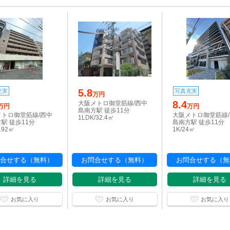
5.8
充実
写真充実
万円
8.4
大阪メトロ御堂筋線/西中
万円
万円
島南方駅 徒歩11分
メトロ御堂筋線/西中
大阪メトロ御堂筋線
1LDK/32.4㎡
駅 徒歩11分
島南方駅 徒歩11分
5.92㎡
1K/24㎡
合せする（無料）
お問合せする（無料）
お問合せする（無
詳細を見る
詳細を見る
詳細を見る
お気に入り
お気に入り
お気に入り