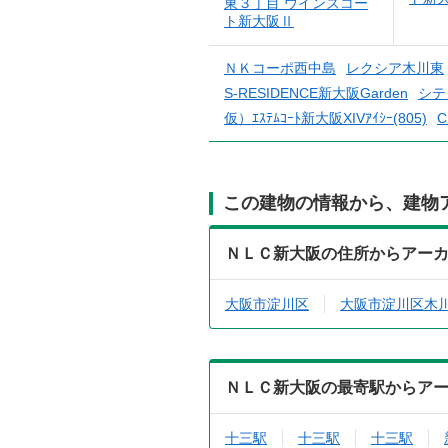
東３丁目 ウインズコー
ト新大阪Ⅱ
ＮＫコーポ西中島
レクシア木川東
S-RESIDENCE新大阪Garden
シテ
仮）ｴｽﾃﾑｺｰﾄ新大阪XIVｱｲｼｰ(805)
C
この建物の情報から、建物
ＮＬＣ新大阪の住所からアー
大阪市淀川区
大阪市淀川区木
ＮＬＣ新大阪の最寄駅からア
十三駅
十三駅
十三駅