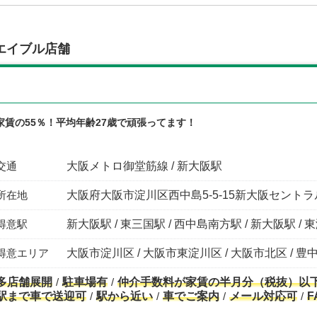
エイブル店舗
家賃の55％！平均年齢27歳で頑張ってます！
交通
大阪メトロ御堂筋線 / 新大阪駅
所在地
大阪府大阪市淀川区西中島5-5-15新大阪セントラ
得意駅
新大阪駅 / 東三国駅 / 西中島南方駅 / 新大阪駅 / 
得意エリア
大阪市淀川区 / 大阪市東淀川区 / 大阪市北区 / 豊中
多店舗展開
駐車場有
仲介手数料が家賃の半月分（税抜）以
駅まで車で送迎可
駅から近い
車でご案内
メール対応可
F