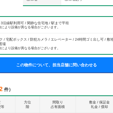
/ 3沿線駅利用可 / 閑静な住宅地 / 駅まで平坦
数により設備が異なる場合がございます。
 / 宅配ボックス / 防犯カメラ / エレベーター / 24時間ゴミ出し可 / 敷地
ク置場
数により設備が異なる場合がございます。
この物件について、担当店舗に問い合わせる
2
件）
賃
方位
間取り
敷金 / 保証金
費等
階
占有面積
礼金 / 償却