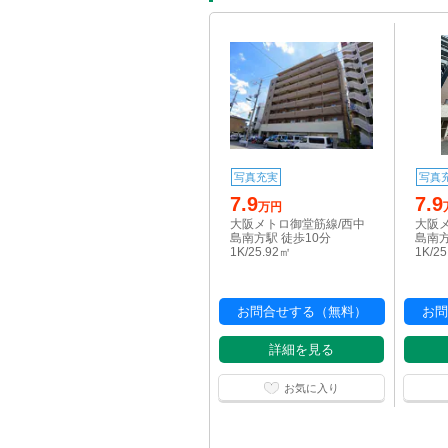
写真充実
写真
7.9
7.9
万円
大阪メトロ御堂筋線/西中
大阪
島南方駅 徒歩10分
島南方
1K/25.92㎡
1K/2
お問合せする（無料）
お問
詳細を見る
お気に入り