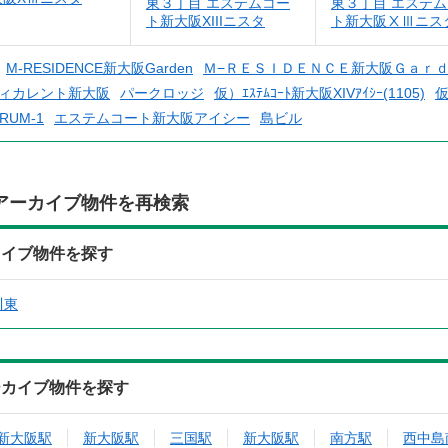
東３丁目 エステムコー
東３丁目 エステ
ト新大阪XIIIニスタ
ト新大阪ⅩⅢニス
M-RESIDENCE新大阪Garden
Ｍ−ＲＥＳＩＤＥＮＣＥ新大阪Ｇａｒ
ィカレント新大阪
パークロッジ
仮）ｴｽﾃﾑｺｰﾄ新大阪XIVｱｲｼｰ(1105)
仮
RUM-1
エステムコート新大阪アイシー
島ビル
アーカイブ物件を再検索
カイブ物件を探す
川東
ーカイブ物件を探す
新大阪駅
新大阪駅
三国駅
新大阪駅
南方駅
西中島