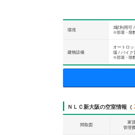
3駅利用可 
環境
※部屋・階
オートロック
建物設備
場 / バイ
※部屋・階
ＮＬＣ新大阪の空室情報（
家
間取図
管理