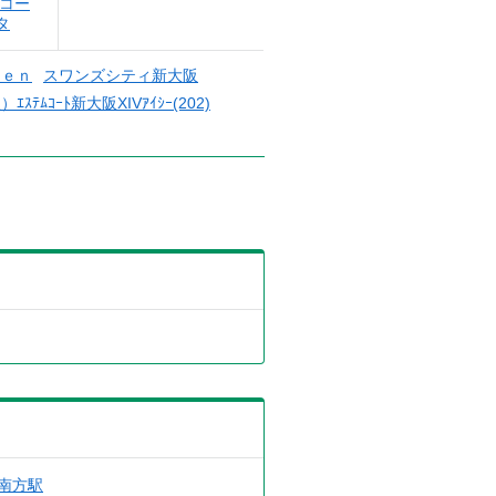
ムコー
タ
ｄｅｎ
スワンズシティ新大阪
）ｴｽﾃﾑｺｰﾄ新大阪XIVｱｲｼｰ(202)
南方駅