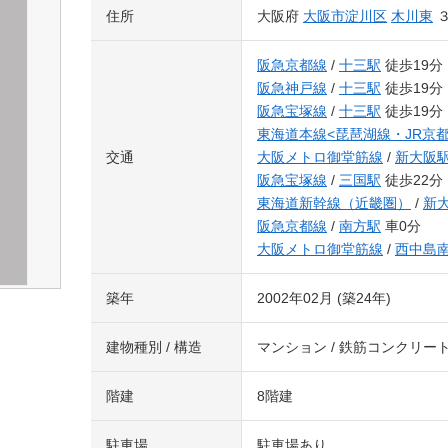
住所
大阪府
大阪市淀川区
木川東
阪急京都線
/
十三駅
徒歩19分
阪急神戸線
/
十三駅
徒歩19分
阪急宝塚線
/
十三駅
徒歩19分
東海道本線<琵琶湖線・JR京都
交通
大阪メトロ御堂筋線
/
新大阪
阪急宝塚線
/
三国駅
徒歩22分
東海道新幹線（近畿圏）
/
新
阪急京都線
/
南方駅
車0分
大阪メトロ御堂筋線
/
西中島
築年
2002年02月 (築24年)
建物種別 / 構造
マンション / 鉄筋コンクリー
階建
8階建
駐車場
駐車場あり