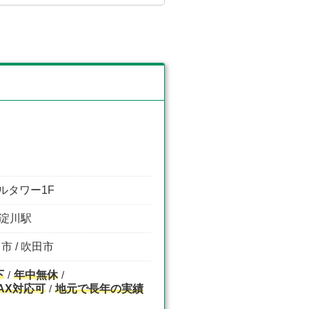
ルタワー1F
東淀川駅
市 / 吹田市
下
年中無休
AX対応可
地元で長年の実績