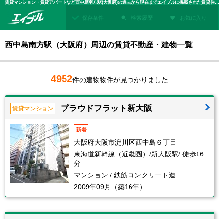
賃貸マンション・賃貸アパートなど西中島南方駅(大阪府)の過去から現在までエイブルに掲載された賃貸住宅情報・建物情報を検索！不動産賃貸を探すなら、お部屋探しのエイブル
保存条件
検索履歴
お気に入り
西中島南方駅（大阪府）周辺の賃貸不動産・建物一覧
4952
件の建物物件が見つかりました
プラウドフラット新大阪
賃貸マンション
新着
大阪府大阪市淀川区西中島６丁目
東海道新幹線（近畿圏）/新大阪駅/ 徒歩16
分
マンション / 鉄筋コンクリート造
2009年09月（築16年）