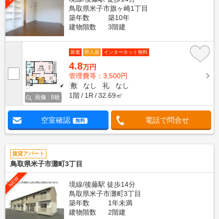
鳥取県米子市旗ヶ崎1丁目
築年数
築10年
建物階数
3階建
新着
即入居
インターネット無料
4.8
万円
管理費等：3,500円
敷
なし
礼
なし
1階
1R
32.69㎡
画像 : 8枚
空室確認
電話で問合せ
無料
賃貸アパート
鳥取県米子市灘町3丁目
NEW
境線/後藤駅 徒歩14分
鳥取県米子市灘町3丁目
築年数
1年未満
建物階数
2階建