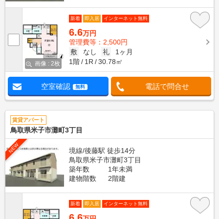
新着
即入居
インターネット無料
6.6
万円
管理費等：2,500円
敷
なし
礼
1ヶ月
1階
1R
30.78㎡
画像 : 2枚
空室確認
電話で問合せ
無料
賃貸アパート
鳥取県米子市灘町3丁目
NEW
境線/後藤駅 徒歩14分
鳥取県米子市灘町3丁目
築年数
1年未満
建物階数
2階建
新着
即入居
インターネット無料
6.6
万円