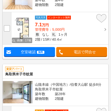
築年数
築4年
建物階数
2階建
写真充実
インターネット無料
7.1
万円
管理費等：5,000円
敷
なし
礼
1ヶ月
2階
1SR
40.4㎡
画像 : 17枚
空室確認
電話で問合せ
無料
賃貸アパート
鳥取県米子市蚊屋
山陰本線（中国地方）/伯耆大山駅 徒歩8分
鳥取県米子市蚊屋
築年数
築28年
建物階数
2階建