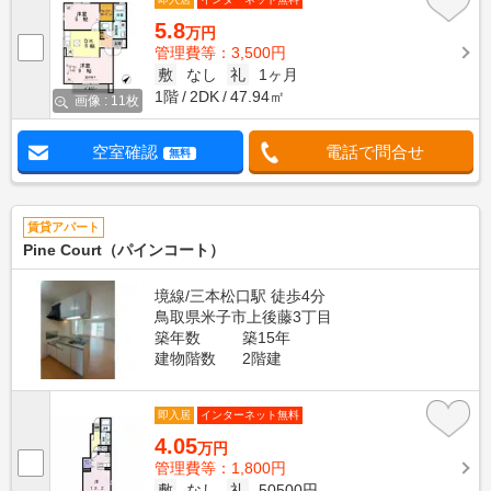
5.8
万円
管理費等：3,500円
敷
なし
礼
1ヶ月
1階
2DK
47.94㎡
画像 : 11枚
空室確認
電話で問合せ
無料
賃貸アパート
Pine Court（パインコート）
境線/三本松口駅 徒歩4分
鳥取県米子市上後藤3丁目
築年数
築15年
建物階数
2階建
即入居
インターネット無料
4.05
万円
管理費等：1,800円
敷
なし
礼
50500円