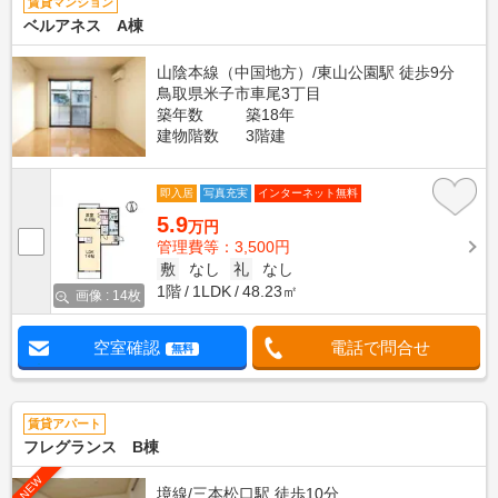
賃貸マンション
ベルアネス A棟
山陰本線（中国地方）/東山公園駅 徒歩9分
鳥取県米子市車尾3丁目
築年数
築18年
建物階数
3階建
即入居
写真充実
インターネット無料
5.9
万円
管理費等：3,500円
敷
なし
礼
なし
1階
1LDK
48.23㎡
画像 : 14枚
空室確認
電話で問合せ
無料
賃貸アパート
フレグランス B棟
NEW
境線/三本松口駅 徒歩10分