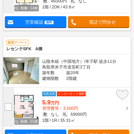
敷
46000円
礼
なし
1階
2DK
43.8㎡
画像 : 14枚
空室確認
電話で問合せ
無料
賃貸アパート
レセンテSFK A棟
山陰本線（中国地方）/米子駅 徒歩11分
鳥取県米子市道笑町3丁目
築年数
築20年
建物階数
2階建
写真充実
インターネット無料
5.9
万円
管理費等：3,500円
敷
なし
礼
59000円
1階
1R
35.31㎡
画像 : 21枚