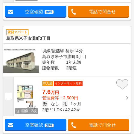
空室確認
電話で問合せ
無料
賃貸アパート
鳥取県米子市灘町3丁目
境線/後藤駅 徒歩14分
鳥取県米子市灘町3丁目
築年数
1年未満
建物階数
2階建
即入居
インターネット無料
7.6
万円
管理費等：2,500円
敷
なし
礼
1ヶ月
2階
1LDK
42.42㎡
画像 : 2枚
空室確認
電話で問合せ
無料