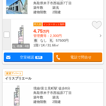
鳥取県米子市西福原7丁目
築年数
築浅
建物階数
2階建
即入居
インターネット無料
4.75
万円
管理費等：2,300円
敷
なし
礼
57500円
1階
1K
31.66㎡
画像 : 4枚
空室確認
電話で問合せ
無料
賃貸アパート
イリスプリエール
境線/富士見町駅 徒歩8分
鳥取県米子市西福原7丁目
築年数
築浅
建物階数
2階建