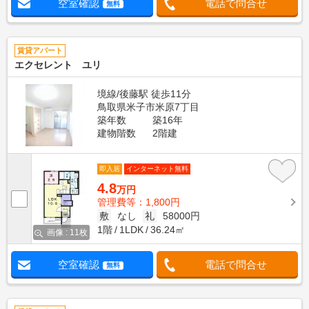
空室確認
電話で問合せ
無料
賃貸アパート
エクセレント ユリ
境線/後藤駅 徒歩11分
鳥取県米子市米原7丁目
築年数
築16年
建物階数
2階建
即入居
インターネット無料
4.8
万円
管理費等：1,800円
敷
なし
礼
58000円
1階
1LDK
36.24㎡
画像 : 11枚
空室確認
電話で問合せ
無料