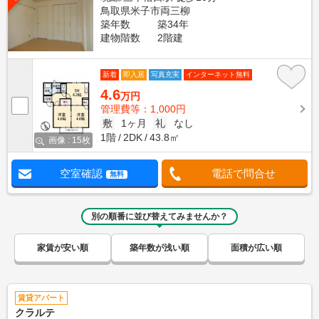
鳥取県米子市両三柳
築年数
築34年
建物階数
2階建
新着
即入居
写真充実
インターネット無料
4.6
万円
管理費等：1,000円
敷
1ヶ月
礼
なし
1階
2DK
43.8㎡
画像 : 15枚
空室確認
電話で問合せ
無料
別の順番に並び替えてみませんか？
家賃が安い順
築年数が浅い順
面積が広い順
賃貸アパート
クラルテ