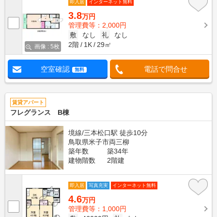
即入居
インターネット無料
3.8
万円
管理費等：2,000円
敷
なし
礼
なし
2階
1K
29㎡
画像 : 5枚
空室確認
電話で問合せ
無料
賃貸アパート
フレグランス B棟
境線/三本松口駅 徒歩10分
鳥取県米子市両三柳
築年数
築34年
建物階数
2階建
即入居
写真充実
インターネット無料
4.6
万円
管理費等：1,000円