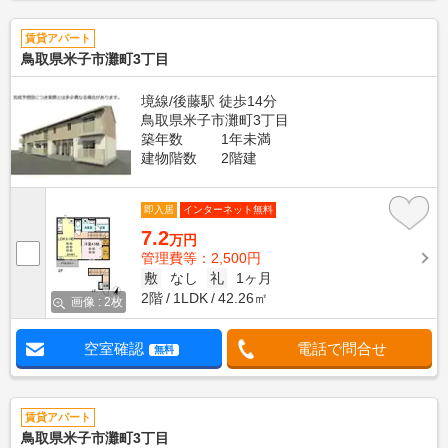
賃貸アパート
鳥取県米子市灘町3丁目
境線/後藤駅 徒歩14分
鳥取県米子市灘町3丁目
築年数
1年未満
建物階数
2階建
即入居
インターネット無料
7.2
万円
管理費等：2,500円
敷
なし
礼
1ヶ月
2階
1LDK
42.26㎡
画像 : 2枚
空室確認
電話で問合せ
無料
賃貸アパート
鳥取県米子市灘町3丁目