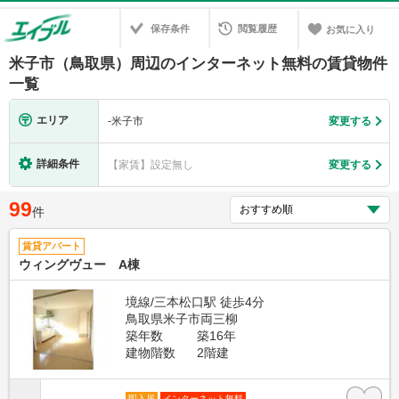
保存条件
閲覧履歴
お気に入り
米子市（鳥取県）周辺のインターネット無料の賃貸物件
一覧
エリア
-
米子市
変更する
詳細条件
【家賃】設定無し
変更する
99
件
賃貸アパート
ウィングヴュー A棟
境線/三本松口駅 徒歩4分
鳥取県米子市両三柳
築年数
築16年
建物階数
2階建
即入居
インターネット無料