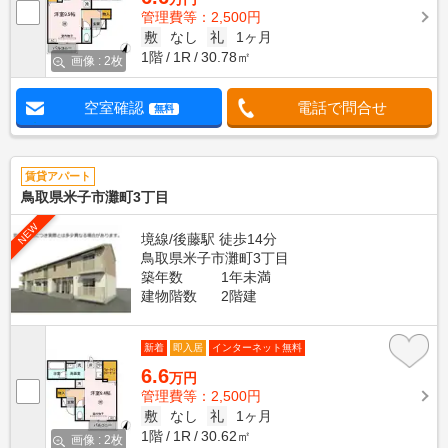
管理費等：2,500円
敷
なし
礼
1ヶ月
1階
1R
30.78㎡
画像 : 2枚
空室確認
電話で問合せ
無料
賃貸アパート
鳥取県米子市灘町3丁目
NEW
境線/後藤駅 徒歩14分
鳥取県米子市灘町3丁目
築年数
1年未満
建物階数
2階建
新着
即入居
インターネット無料
6.6
万円
管理費等：2,500円
敷
なし
礼
1ヶ月
1階
1R
30.62㎡
画像 : 2枚