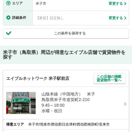
エリア
米子市
変更する
詳細条件
【家賃】設定無し
変更する
この条件を保存する
米子市（鳥取県）
周辺が得意なエイブル店舗で賃貸物件を
探す
この店舗の掲載
エイブルネットワーク 米子駅前店
賃貸物件一覧へ
山陰本線（中国地方） 米子
鳥取県米子市道笑町2-210
9:45～18:00
水曜・祝日
得意エリア
米子市/境港市/西伯郡日吉津村/西伯郡南部町/安来市