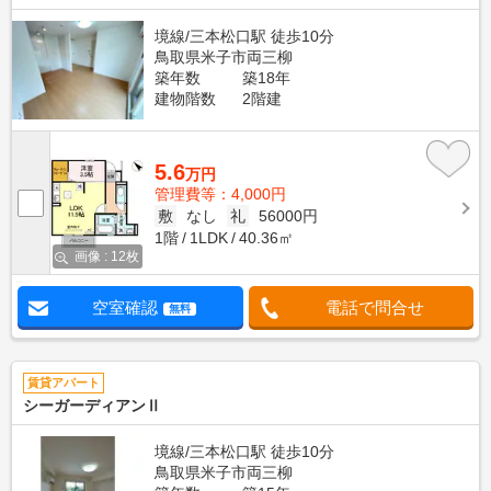
境線/三本松口駅 徒歩10分
鳥取県米子市両三柳
築年数
築18年
建物階数
2階建
5.6
万円
管理費等：4,000円
敷
なし
礼
56000円
1階
1LDK
40.36㎡
画像 : 12枚
空室確認
電話で問合せ
無料
賃貸アパート
シーガーディアンⅡ
境線/三本松口駅 徒歩10分
鳥取県米子市両三柳