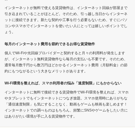
インターネットが無料で使える賃貸物件は、インターネット回線が部屋まで
引き込まれていることがほとんど。そのため、引っ越し当日からインターネ
ットに接続できます。新たな契約や工事を行う必要もないため、すぐにパソ
コンやスマホでインターネットを使いたい人にとっては嬉しいポイントでし
ょう。
毎月のインターネット費用を節約できるお得な賃貸物件
個人でWi-Fiや光回線プロバイダーと契約すると月々の利用料が発生します
が、インターネット無料賃貸物件なら毎月の支払いも不要です。そのため、
通常毎月数千円から数万円ほどかかるインターネット費用（月額料金）の節
約にもつながるという大きなメリットがあります。
Wi-Fi環境を整えれば、スマホ利用者の悩み「速度制限」にもかからない
インターネットに無料で接続できる賃貸物件でWi-Fi環境を整えれば、スマホ
やタブレットでもインターネットにつなぎ放題。スマホ使用時にありがちな
「通信速度制限」も気にすることなく、動画もゲームも映画も楽しめます！
インターネットでの調べものはもちろん、頻繁にSNSやゲームをしたい方に
はありがたい環境が手に入る賃貸物件です。