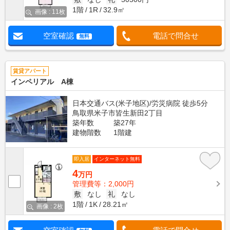
1階
1R
32.9㎡
画像 : 11枚
空室確認
電話で問合せ
無料
賃貸アパート
インペリアル A棟
日本交通バス(米子地区)/労災病院 徒歩5分
鳥取県米子市皆生新田2丁目
築年数
築27年
建物階数
1階建
即入居
インターネット無料
4
万円
管理費等：2,000円
敷
なし
礼
なし
1階
1K
28.21㎡
画像 : 2枚