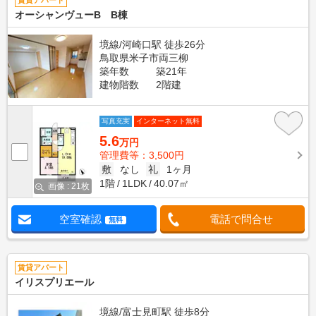
賃貸アパート
オーシャンヴューB B棟
境線/河崎口駅 徒歩26分
鳥取県米子市両三柳
築年数
築21年
建物階数
2階建
写真充実
インターネット無料
5.6
万円
管理費等：3,500円
敷
なし
礼
1ヶ月
1階
1LDK
40.07㎡
画像 : 21枚
空室確認
電話で問合せ
無料
賃貸アパート
イリスプリエール
境線/富士見町駅 徒歩8分