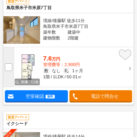
賃貸アパート
鳥取県米子市米原7丁目
境線/後藤駅 徒歩11分
鳥取県米子市米原7丁目
築年数
建築中
建物階数
2階建
7.6
万円
管理費等：2,900円
敷
なし
礼
1ヶ月
1階
1LDK
50.01㎡
画像 : 11枚
空室確認
電話で問合せ
無料
賃貸アパート
イクシード
NEW
境線/後藤駅 徒歩14分