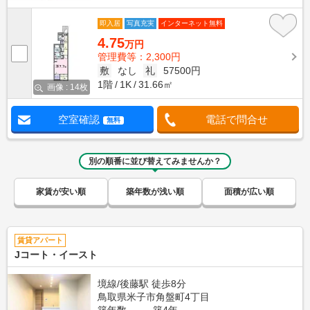
即入居
写真充実
インターネット無料
4.75
万円
管理費等：2,300円
敷
なし
礼
57500円
1階
1K
31.66㎡
画像 : 14枚
空室確認
電話で問合せ
無料
別の順番に並び替えてみませんか？
家賃が安い順
築年数が浅い順
面積が広い順
賃貸アパート
Jコート・イースト
境線/後藤駅 徒歩8分
鳥取県米子市角盤町4丁目