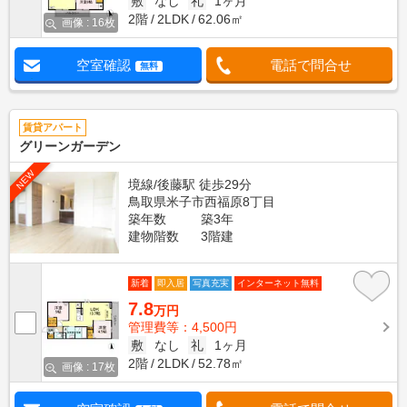
敷
なし
礼
1ヶ月
2階
2LDK
62.06㎡
画像 : 16枚
空室確認
電話で問合せ
無料
賃貸アパート
グリーンガーデン
NEW
境線/後藤駅 徒歩29分
鳥取県米子市西福原8丁目
築年数
築3年
建物階数
3階建
新着
即入居
写真充実
インターネット無料
7.8
万円
管理費等：4,500円
敷
なし
礼
1ヶ月
2階
2LDK
52.78㎡
画像 : 17枚