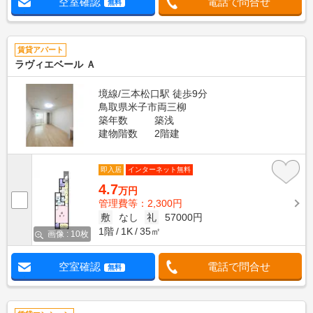
空室確認
電話で問合せ
無料
賃貸アパート
ラヴィエベール Ａ
境線/三本松口駅 徒歩9分
鳥取県米子市両三柳
築年数
築浅
建物階数
2階建
即入居
インターネット無料
4.7
万円
管理費等：2,300円
敷
なし
礼
57000円
1階
1K
35㎡
画像 : 10枚
空室確認
電話で問合せ
無料