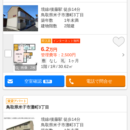
境線/後藤駅 徒歩14分
鳥取県米子市灘町3丁目
築年数
1年未満
建物階数
2階建
即入居
インターネット無料
6.2
万円
管理費等：2,500円
敷
なし
礼
1ヶ月
1階
1R
30.62㎡
画像 : 2枚
空室確認
電話で問合せ
無料
賃貸アパート
鳥取県米子市灘町3丁目
境線/後藤駅 徒歩14分
鳥取県米子市灘町3丁目