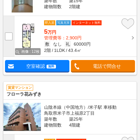
築年数
築15年
建物階数
2階建
即入居
写真充実
インターネット無料
5
万円
管理費等：2,900円
敷
なし
礼
60000円
2階
1LDK
43.4㎡
画像 : 12枚
空室確認
電話で問合せ
無料
賃貸マンション
フローラ花みずき
山陰本線（中国地方）/米子駅 車移動
鳥取県米子市上福原2丁目
築年数
築25年
建物階数
4階建