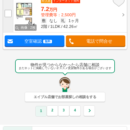
即入居
インターネット無料
7.2
万円
管理費等：2,500円
敷
なし
礼
1ヶ月
2階
1LDK
42.26㎡
画像 : 2枚
空室確認
電話で問合せ
無料
物件が見つからなかったら店舗に相談
まだネットに掲載していないオススメ賃貸物件がある場合がございます
エイブル店舗でお部屋探しの相談をする
2
3
4
1