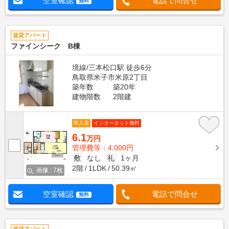
空室確認
電話で問合せ
無料
賃貸アパート
ファインシーク B棟
境線/三本松口駅 徒歩6分
鳥取県米子市米原2丁目
築年数
築20年
建物階数
2階建
即入居
インターネット無料
6.1
万円
管理費等：4,000円
敷
なし
礼
1ヶ月
2階
1LDK
50.39㎡
画像 : 7枚
空室確認
電話で問合せ
無料