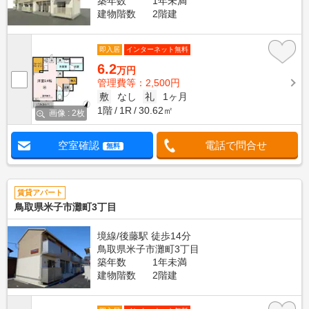
築年数
1年未満
建物階数
2階建
即入居
インターネット無料
6.2
万円
管理費等：2,500円
敷
なし
礼
1ヶ月
1階
1R
30.62㎡
画像 : 2枚
空室確認
電話で問合せ
無料
賃貸アパート
鳥取県米子市灘町3丁目
境線/後藤駅 徒歩14分
鳥取県米子市灘町3丁目
築年数
1年未満
建物階数
2階建