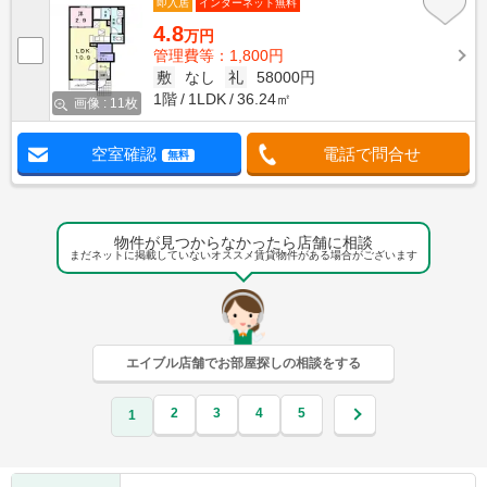
即入居
インターネット無料
4.8
万円
管理費等：1,800円
敷
なし
礼
58000円
1階
1LDK
36.24㎡
画像 : 11枚
空室確認
電話で問合せ
無料
物件が見つからなかったら店舗に相談
まだネットに掲載していないオススメ賃貸物件がある場合がございます
エイブル店舗でお部屋探しの相談をする
2
3
4
5
1