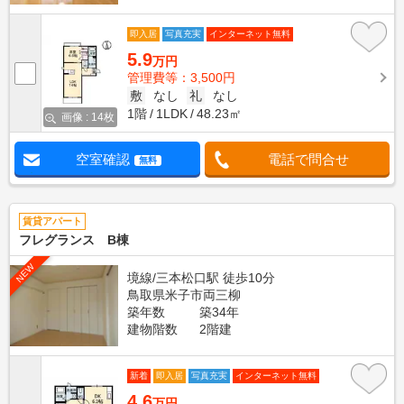
即入居
写真充実
インターネット無料
5.9
万円
管理費等：3,500円
敷
なし
礼
なし
1階
1LDK
48.23㎡
画像 : 14枚
空室確認
電話で問合せ
無料
賃貸アパート
フレグランス B棟
NEW
境線/三本松口駅 徒歩10分
鳥取県米子市両三柳
築年数
築34年
建物階数
2階建
新着
即入居
写真充実
インターネット無料
4.6
万円