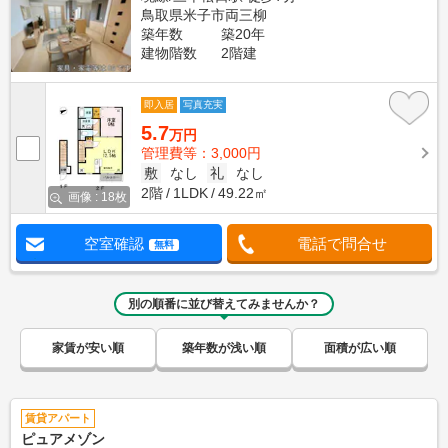
鳥取県米子市両三柳
築年数
築20年
建物階数
2階建
即入居
写真充実
5.7
万円
管理費等：3,000円
敷
なし
礼
なし
2階
1LDK
49.22㎡
画像 : 18枚
空室確認
電話で問合せ
無料
別の順番に並び替えてみませんか？
家賃が安い順
築年数が浅い順
面積が広い順
賃貸アパート
ピュアメゾン