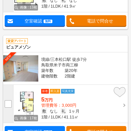
敷
なし
礼
なし
1階
1LDK
41.9㎡
画像 : 13枚
空室確認
電話で問合せ
無料
賃貸アパート
ピュアメゾン
NEW
境線/三本松口駅 徒歩7分
鳥取県米子市両三柳
築年数
築20年
建物階数
2階建
新着
即入居
写真充実
5
万円
管理費等：3,000円
敷
なし
礼
1ヶ月
1階
1LDK
41.11㎡
画像 : 17枚