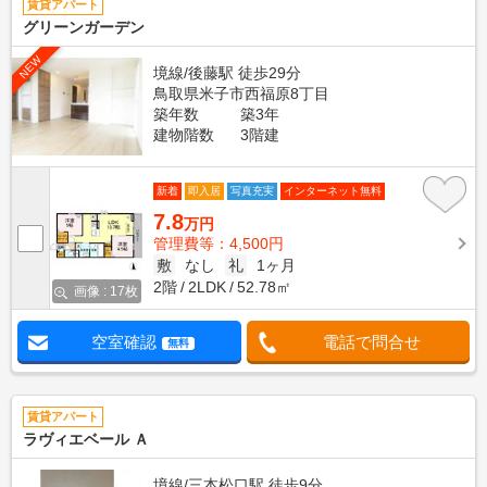
賃貸アパート
グリーンガーデン
NEW
境線/後藤駅 徒歩29分
鳥取県米子市西福原8丁目
築年数
築3年
建物階数
3階建
新着
即入居
写真充実
インターネット無料
7.8
万円
管理費等：4,500円
敷
なし
礼
1ヶ月
2階
2LDK
52.78㎡
画像 : 17枚
空室確認
電話で問合せ
無料
賃貸アパート
ラヴィエベール Ａ
境線/三本松口駅 徒歩9分