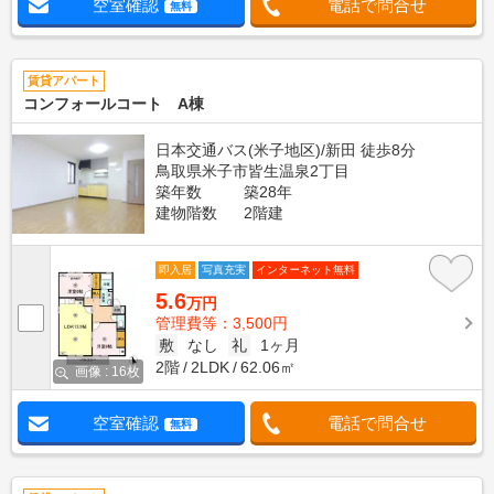
空室確認
電話で問合せ
無料
賃貸アパート
コンフォールコート A棟
日本交通バス(米子地区)/新田 徒歩8分
鳥取県米子市皆生温泉2丁目
築年数
築28年
建物階数
2階建
即入居
写真充実
インターネット無料
5.6
万円
管理費等：3,500円
敷
なし
礼
1ヶ月
2階
2LDK
62.06㎡
画像 : 16枚
空室確認
電話で問合せ
無料