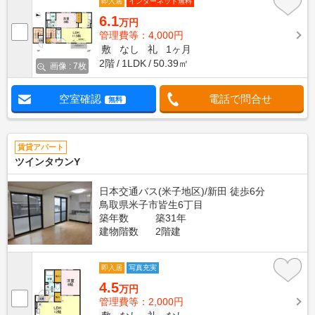
即入居
インターネット無料
6.1
万円
管理費等：4,000円
敷
なし
礼
1ヶ月
2階
1LDK
50.39㎡
画像 : 7枚
空室確認
電話で問合せ
無料
賃貸アパート
ツインタウンY
日本交通バス(米子地区)/新田 徒歩6分
鳥取県米子市皆生6丁目
築年数
築31年
建物階数
2階建
即入居
写真充実
4.5
万円
管理費等：2,000円