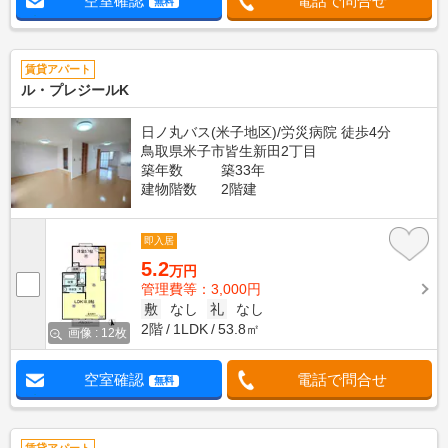
空室確認
電話で問合せ
無料
賃貸アパート
ル・プレジールK
日ノ丸バス(米子地区)/労災病院 徒歩4分
鳥取県米子市皆生新田2丁目
築年数
築33年
建物階数
2階建
即入居
5.2
万円
管理費等：3,000円
敷
なし
礼
なし
2階
1LDK
53.8㎡
画像 : 12枚
空室確認
電話で問合せ
無料