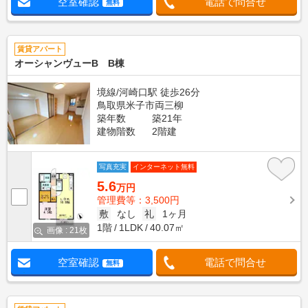
空室確認
電話で問合せ
無料
賃貸アパート
オーシャンヴューB B棟
境線/河崎口駅 徒歩26分
鳥取県米子市両三柳
築年数
築21年
建物階数
2階建
写真充実
インターネット無料
5.6
万円
管理費等：3,500円
敷
なし
礼
1ヶ月
1階
1LDK
40.07㎡
画像 : 21枚
空室確認
電話で問合せ
無料