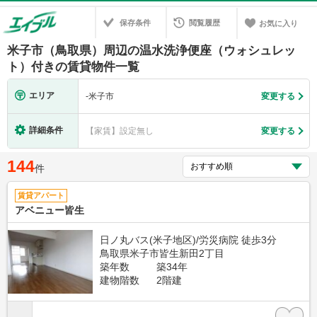
保存条件
閲覧履歴
お気に入り
米子市（鳥取県）周辺の温水洗浄便座（ウォシュレッ
ト）付きの賃貸物件一覧
エリア
-
米子市
変更する
詳細条件
【家賃】設定無し
変更する
144
件
賃貸アパート
アベニュー皆生
日ノ丸バス(米子地区)/労災病院 徒歩3分
鳥取県米子市皆生新田2丁目
築年数
築34年
建物階数
2階建