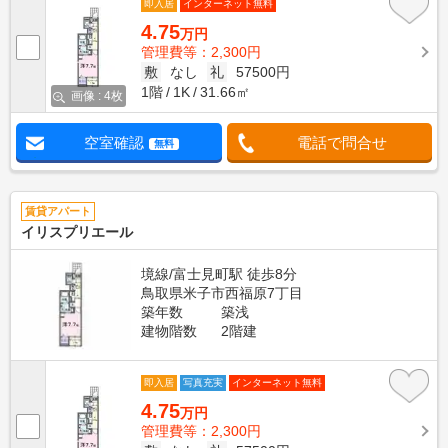
即入居
インターネット無料
4.75
万円
管理費等：2,300円
敷
なし
礼
57500円
1階
1K
31.66㎡
画像 : 4枚
空室確認
電話で問合せ
無料
賃貸アパート
イリスプリエール
境線/富士見町駅 徒歩8分
鳥取県米子市西福原7丁目
築年数
築浅
建物階数
2階建
即入居
写真充実
インターネット無料
4.75
万円
管理費等：2,300円