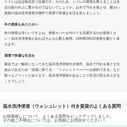
トイレはほぼ毎日使う設備です。そのため、トイレの環境を整えることは生
活の質の向上に繋がるのではないでしょうか。お水で汚れを落とせ、暖かい
便座の温水洗浄便座付物件で清潔で快適な生活を送りましょう。
冬の便座もあたたかい
冬の便座は冷たいですよね。便座カバーを付けても洗濯するのが面倒くさ
い！温水洗浄便座があればそんな心配も無用。24時間365日便座を暖かく保
ちます。
清潔で快適な生活を
最近では一般的になってきた温水洗浄便座付き物件。温水で汚れを落とす仕
組みであるため「清潔に保てる」「トイレットペーパーを節約できる」など
様々なメリットがあります。温水洗浄便座があることで生活の質も向上する
ことでしょう。
温水洗浄便座（ウォシュレット）付き賃貸のよくある質問
お部屋探しについて、よくある質問をピックアップしました。
その他ご不明点については、お気軽にお問合せください！