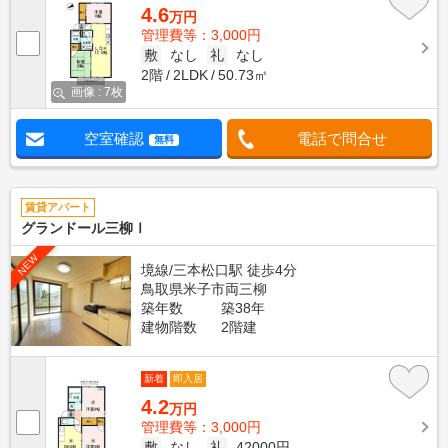
4.6
万円
管理費等：3,000円
敷
なし
礼
なし
2階
2LDK
50.73㎡
画像 : 7枚
空室確認
電話で問合せ
無料
賃貸アパート
グランドール三柳Ⅰ
NEW
境線/三本松口駅 徒歩4分
鳥取県米子市両三柳
築年数
築38年
建物階数
2階建
新着
即入居
4.2
万円
管理費等：3,000円
敷
なし
礼
42000円