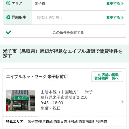
エリア
米子市
変更する
詳細条件
【家賃】設定無し
変更する
この条件を保存する
米子市（鳥取県）
周辺が得意なエイブル店舗で賃貸物件を
探す
この店舗の掲載
エイブルネットワーク 米子駅前店
賃貸物件一覧へ
山陰本線（中国地方） 米子
鳥取県米子市道笑町2-210
9:45～18:00
水曜・祝日
得意エリア
米子市/境港市/西伯郡日吉津村/西伯郡南部町/安来市