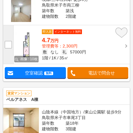
鳥取県米子市両三柳
築年数
築浅
建物階数
2階建
即入居
インターネット無料
4.7
万円
管理費等：2,300円
敷
なし
礼
57000円
1階
1K
35㎡
画像 : 10枚
空室確認
電話で問合せ
無料
賃貸マンション
ベルアネス A棟
山陰本線（中国地方）/東山公園駅 徒歩9分
鳥取県米子市車尾3丁目
築年数
築18年
建物階数
3階建