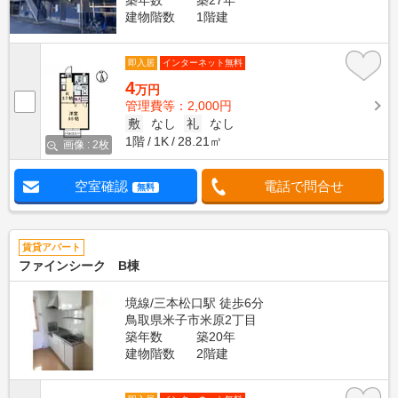
築年数
築27年
建物階数
1階建
即入居
インターネット無料
4
万円
管理費等：2,000円
敷
なし
礼
なし
1階
1K
28.21㎡
画像 : 2枚
空室確認
電話で問合せ
無料
賃貸アパート
ファインシーク B棟
境線/三本松口駅 徒歩6分
鳥取県米子市米原2丁目
築年数
築20年
建物階数
2階建