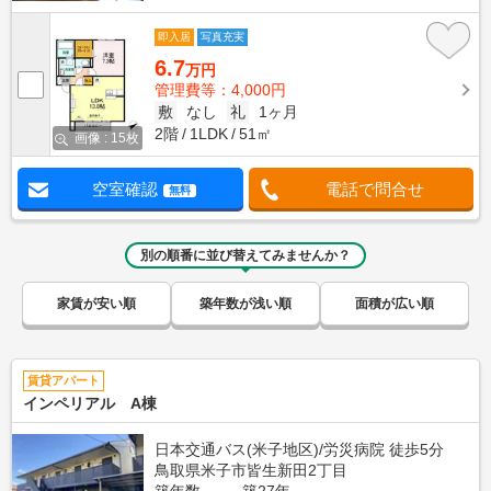
即入居
写真充実
6.7
万円
管理費等：4,000円
敷
なし
礼
1ヶ月
2階
1LDK
51㎡
画像 : 15枚
空室確認
電話で問合せ
無料
別の順番に並び替えてみませんか？
家賃が安い順
築年数が浅い順
面積が広い順
賃貸アパート
インペリアル A棟
日本交通バス(米子地区)/労災病院 徒歩5分
鳥取県米子市皆生新田2丁目