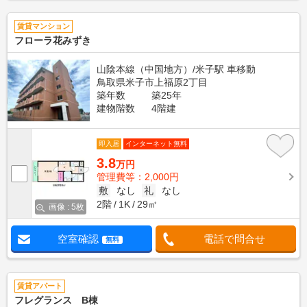
賃貸マンション
フローラ花みずき
山陰本線（中国地方）/米子駅 車移動
鳥取県米子市上福原2丁目
築年数
築25年
建物階数
4階建
即入居
インターネット無料
3.8
万円
管理費等：2,000円
敷
なし
礼
なし
2階
1K
29㎡
画像 : 5枚
空室確認
電話で問合せ
無料
賃貸アパート
フレグランス B棟