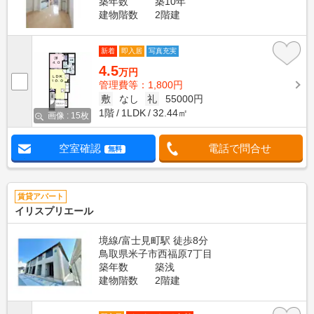
築年数
築10年
建物階数
2階建
新着
即入居
写真充実
4.5
万円
管理費等：1,800円
敷
なし
礼
55000円
1階
1LDK
32.44㎡
画像 : 15枚
空室確認
電話で問合せ
無料
賃貸アパート
イリスプリエール
境線/富士見町駅 徒歩8分
鳥取県米子市西福原7丁目
築年数
築浅
建物階数
2階建