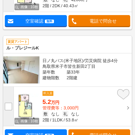
2階
2DK
40.43㎡
画像 : 10枚
空室確認
電話で問合せ
無料
賃貸アパート
ル・プレジールK
日ノ丸バス(米子地区)/労災病院 徒歩4分
鳥取県米子市皆生新田2丁目
築年数
築33年
建物階数
2階建
即入居
5.2
万円
管理費等：3,000円
敷
なし
礼
なし
2階
1LDK
53.8㎡
画像 : 10枚