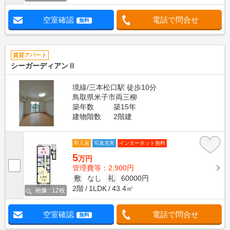
空室確認
電話で問合せ
無料
賃貸アパート
シーガーディアンⅡ
境線/三本松口駅 徒歩10分
鳥取県米子市両三柳
築年数
築15年
建物階数
2階建
即入居
写真充実
インターネット無料
5
万円
管理費等：2,900円
敷
なし
礼
60000円
2階
1LDK
43.4㎡
画像 : 12枚
空室確認
電話で問合せ
無料