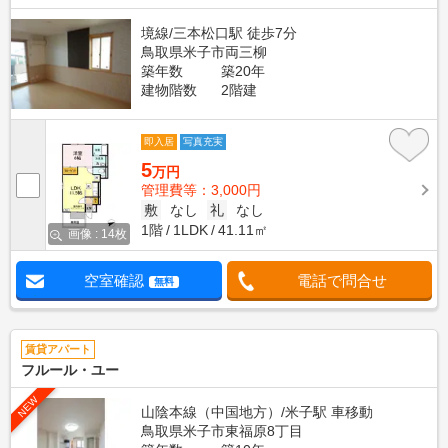
境線/三本松口駅 徒歩7分
鳥取県米子市両三柳
築年数
築20年
建物階数
2階建
即入居
写真充実
5
万円
管理費等：3,000円
敷
なし
礼
なし
1階
1LDK
41.11㎡
画像 : 14枚
空室確認
電話で問合せ
無料
賃貸アパート
フルール・ユー
NEW
山陰本線（中国地方）/米子駅 車移動
鳥取県米子市東福原8丁目