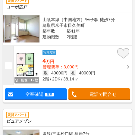
賃貸アパート
コーポ広戸
山陰本線（中国地方）/米子駅 徒歩7分
鳥取県米子市目久美町
築年数
築41年
建物階数
2階建
写真充実
4
万円
管理費等：3,000円
敷
40000円
礼
40000円
2階
2DK
38.14㎡
画像 : 17枚
空室確認
電話で問合せ
無料
賃貸アパート
ピュアメゾン
境線/三本松口駅 徒歩7分