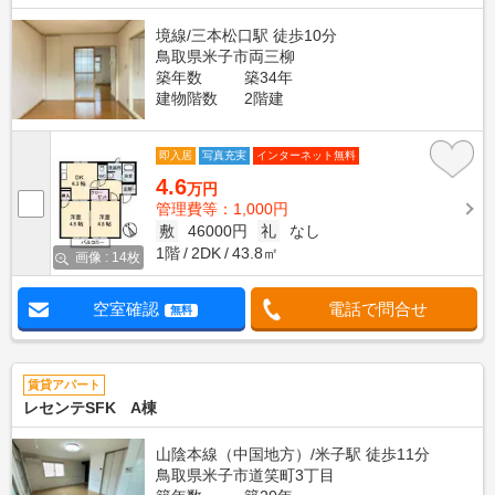
境線/三本松口駅 徒歩10分
鳥取県米子市両三柳
築年数
築34年
建物階数
2階建
即入居
写真充実
インターネット無料
4.6
万円
管理費等：1,000円
敷
46000円
礼
なし
1階
2DK
43.8㎡
画像 : 14枚
空室確認
電話で問合せ
無料
賃貸アパート
レセンテSFK A棟
山陰本線（中国地方）/米子駅 徒歩11分
鳥取県米子市道笑町3丁目