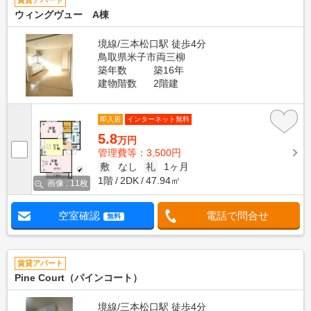
賃貸アパート
ウィングヴュー A棟
境線/三本松口駅 徒歩4分
鳥取県米子市両三柳
築年数
築16年
建物階数
2階建
即入居
インターネット無料
5.8
万円
管理費等：3,500円
敷
なし
礼
1ヶ月
1階
2DK
47.94㎡
画像 : 11枚
空室確認
電話で問合せ
無料
賃貸アパート
Pine Court（パインコート）
境線/三本松口駅 徒歩4分