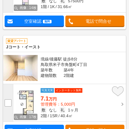
敷
なし
礼
57500円
1階
1K
31.66㎡
画像 : 14枚
空室確認
電話で問合せ
無料
賃貸アパート
Jコート・イースト
境線/後藤駅 徒歩8分
鳥取県米子市角盤町4丁目
築年数
築4年
建物階数
2階建
写真充実
インターネット無料
7.1
万円
管理費等：5,000円
敷
なし
礼
1ヶ月
2階
1SR
40.4㎡
画像 : 17枚