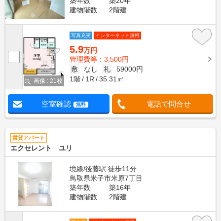
築年数
築20年
建物階数
2階建
写真充実
インターネット無料
5.9
万円
管理費等：3,500円
敷
なし
礼
59000円
1階
1R
35.31㎡
画像 : 21枚
空室確認
電話で問合せ
無料
賃貸アパート
エクセレント ユリ
境線/後藤駅 徒歩11分
鳥取県米子市米原7丁目
築年数
築16年
建物階数
2階建