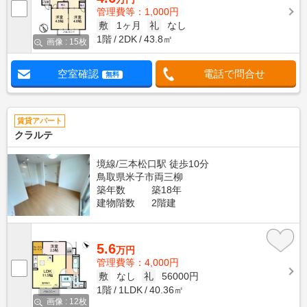
管理費等：1,000円
敷
1ヶ月
礼
なし
1階
2DK
43.8㎡
画像 : 15枚
空室確認
電話で問合せ
無料
賃貸アパート
クラルテ
境線/三本松口駅 徒歩10分
鳥取県米子市両三柳
築年数
築18年
建物階数
2階建
5.6
万円
管理費等：4,000円
敷
なし
礼
56000円
1階
1LDK
40.36㎡
画像 : 12枚