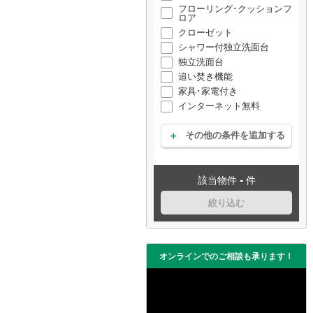
フローリング･クッションフ
ロア
クローゼット
シャワー付独立洗面台
独立洗面台
追い焚き機能
家具･家電付き
インターネット無料
その他の条件を追加する
-
該当物件
件
絞り込む
オンラインでのご相談も承ります！