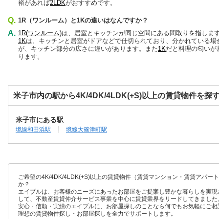
裕があれば
2LDK
がおすすめです。
Q.
1R（ワンルーム）と1Kの違いはなんですか？
A.
1R(ワンルーム)
は、居室とキッチンが同じ空間にある間取りを指しま
1K
は、キッチンと居室がドアなどで仕切られており、分かれている場
が、キッチン部分の広さに違いがあります。また
1K
だと料理の匂いが
ります。
米子市内の駅から4K/4DK/4LDK(+S)以上の賃貸物件を探
米子市にある駅
境線和田浜駅
境線大篠津町駅
ご希望の4K/4DK/4LDK(+S)以上の賃貸物件（賃貸マンション・賃貸ア
か？
エイブルは、お客様のニーズにあったお部屋をご提案し豊かな暮らしを実現
して、不動産賃貸仲介サービス事業を中心に賃貸業界をリードしてきました
安心・信頼・実績のエイブルに、お部屋探しのことなら何でもお気軽にご相
理想の賃貸物件探し・お部屋探しを全力でサポートします。