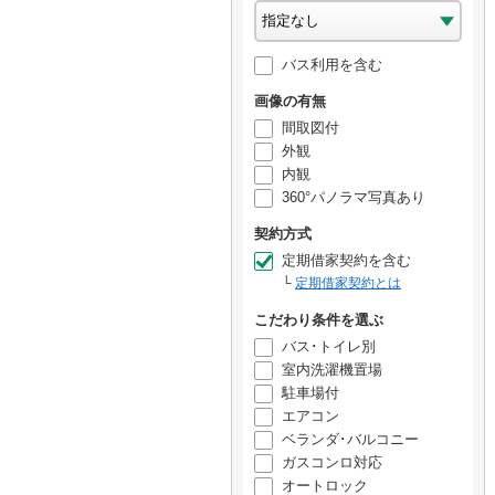
バス利用を含む
画像の有無
間取図付
外観
内観
360°パノラマ写真あり
契約方式
定期借家契約を含む
定期借家契約とは
こだわり条件を選ぶ
バス･トイレ別
室内洗濯機置場
駐車場付
エアコン
ベランダ･バルコニー
ガスコンロ対応
オートロック