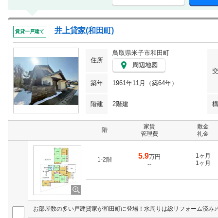
井上貸家(和田町)
賃貸一戸建て
鳥取県米子市和田町
住所
周辺地図
築年
1961年11月（築64年）
階建
2階建
家賃
敷金
階
管理費
礼金
5.9
1ヶ月
万円
1-2階
1ヶ月
--
お部屋数の多い戸建貸家が和田町に登場！水周りは総リフォーム済み♪