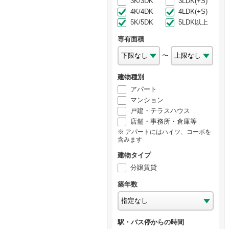
3K/3DK
3LDK(+S)
4K/4DK
4LDK(+S)
5K/5DK
5LDK以上
専有面積
〜
建物種別
アパート
マンション
戸建・テラスハウス
店舗・事務所・倉庫等
アパートにはハイツ、コーポを
含みます
建物タイプ
分譲賃貸
築年数
駅・バス停からの時間