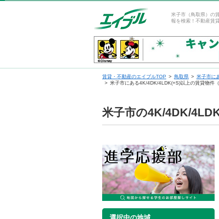
米子市（鳥取県）の賃貸
報を検索！不動産賃
賃貸・不動産のエイブルTOP
鳥取県
米子市に
米子市にある4K/4DK/4LDK(+S)以上の賃貸
米子市の4K/4DK/4
選択中の地域