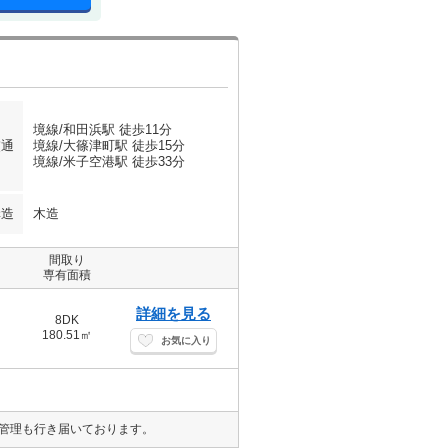
境線/和田浜駅 徒歩11分
交通
境線/大篠津町駅 徒歩15分
境線/米子空港駅 徒歩33分
構造
木造
間取り
専有面積
詳細を見る
8DK
180.51㎡
お気に入り
管理も行き届いております。