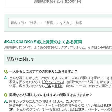
鳥取県知事免許（14）第000341号
4K/4DK/4LDK(+S)以上賃貸のよくある質問
お部屋探しについて、よくある質問をピックアップしました。その他ご不明点に
間取りに関して
Q.
一人暮らしにおすすめの間取りはありますか？
A.
どんな暮らしがしたいのかにもよってオススメの間取りは変わってき
家賃を押さえたいなら
1R(ワンルーム)
、無理のない一人暮らしができ
い等、広々使いたいなら
1DK
や
1LDK
。自分のニーズに合わせて間取り
Q.
同棲など2人暮らしでのおすすめの間取りはありますか？
A.
同棲カップルに人気の間取りは
1LDK
、
2LDK
です。
家賃を抑えたい、パートナーと一緒の時間を長く取りたい場合は
1LDK
2K
、お互いのプライバシーも尊重したい場合は
2DK
、パートナーとの