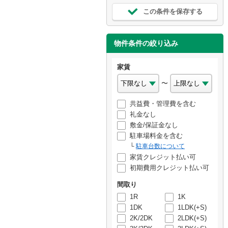
この条件を保存する
物件条件の絞り込み
家賃
〜
共益費・管理費を含む
礼金なし
敷金/保証金なし
駐車場料金を含む
駐車台数について
家賃クレジット払い可
初期費用クレジット払い可
間取り
1R
1K
1DK
1LDK(+S)
2K/2DK
2LDK(+S)