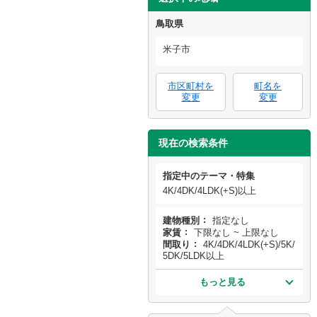
鳥取県
米子市
市区町村を
町名を
変更
変更
現在の検索条件
指定中のテーマ・特集
4K/4DK/4LDK(+S)以上
建物種別
指定なし
家賃
下限なし ~ 上限なし
間取り
4K/4DK/4LDK(+S)/5K/
5DK/5LDK以上
もっと見る