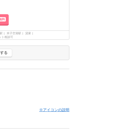
無料
駅
米子空港駅
貸家
ット相談可
する
※アイコンの説明