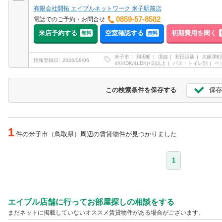
有限会社開拓 エイブルネットワーク 米子駅前店
0859-57-8582
電話でのご予約・お問合せ
来店予約する
空室確認する
初期費用を聞く
無料
無料
米子市
和田町
境線
和田浜駅
大篠津町
情報登録日
2026/08/06
4K/4DK/4LDK(+S)以上
バス・トイレ別
ペ
保存
この検索条件を保存する
1
件の米子市（鳥取県）周辺の賃貸物件が見つかりました
1
エイブル店舗に行ってお部屋探しの相談をする
まだネットに掲載していないオススメ賃貸物件がある場合がございます。