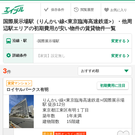
保存条件
閲覧履歴
お気に入り
国際展示場駅（りんかい線<東京臨海高速鉄道>）・他周
辺駅エリアの初期費用が安い物件の賃貸物件一覧
沿線・駅
-
国際展示場駅
変更する
詳細条件
【家賃】設定無し
変更する
3
件
賃貸マンション
初期費用に注目
ロイヤルパークス有明
りんかい線<東京臨海高速鉄道>/国際展示場
駅 徒歩12分
東京都江東区有明１丁目
築年数
1年未満
建物階数
15階建
即入居
無料オンライン相談可