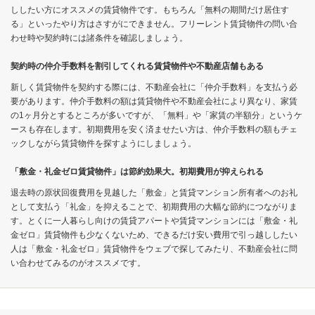
ししたい方にオススメの賃貸物件です。もちろん「無料の期間だけ居住す
る」といったやり方はさすがにできません。フリーレント賃貸物件の問い合
わせ時や契約時には諸条件を確認しましょう。
契約時の仲介手数料を割引してくれる賃貸物件や不動産店舗もある
新しく賃貸物件を契約する際には、不動産会社に「仲介手数料」を支払う必
要があります。仲介手数料の額は賃貸物件や不動産会社により異なり、家賃
の1ヶ月分とするところが多いですが、「無料」や「家賃の半額分」というケ
ースも存在します。初期費用を安く済ませたい方は、仲介手数料の額もチェ
ックしながら賃貸物件を探すようにしましょう。
「敷金・礼金ゼロ賃貸物件」は節約効果大。初期費用が抑えられる
退去時の原状回復費用を見越した「敷金」と賃貸マンション所有者へのお礼
として支払う「礼金」を抑えることで、初期費用の大幅な節約につながりま
す。とくに一人暮らし向けの賃貸アパートや賃貸マンションには「敷金・礼
金ゼロ」賃貸物件も少なくないため、できるだけ安い費用で引っ越ししたい
人は「敷金・礼金ゼロ」賃貸物件をウェブで探してみたり、不動産会社に問
い合わせてみるのがオススメです。