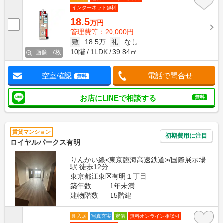
インターネット無料
18.5
万円
管理費等：20,000円
敷
18.5万
礼
なし
10階
1LDK
39.84㎡
画像 : 7枚
空室確認
電話で問合せ
無料
お店にLINEで相談する
無料
賃貸マンション
初期費用に注目
ロイヤルパークス有明
りんかい線<東京臨海高速鉄道>/国際展示場
駅 徒歩12分
東京都江東区有明１丁目
築年数
1年未満
建物階数
15階建
即入居
写真充実
定借
無料オンライン相談可