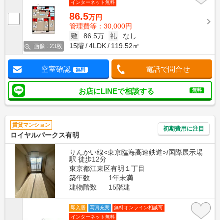
インターネット無料
86.5
万円
管理費等：30,000円
敷
86.5万
礼
なし
15階
4LDK
119.52㎡
画像 : 23枚
空室確認
電話で問合せ
無料
お店にLINEで相談する
無料
賃貸マンション
初期費用に注目
ロイヤルパークス有明
りんかい線<東京臨海高速鉄道>/国際展示場
駅 徒歩12分
東京都江東区有明１丁目
築年数
1年未満
建物階数
15階建
即入居
写真充実
無料オンライン相談可
インターネット無料