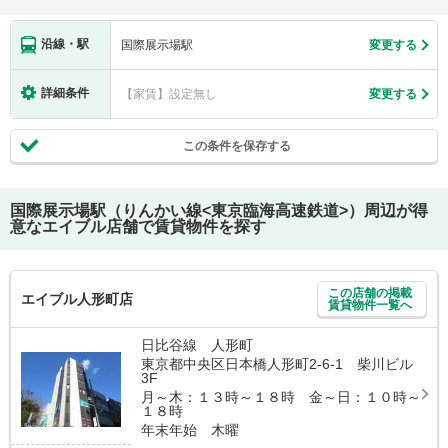
沿線・駅
国際展示場駅
変更する
詳細条件
【家賃】設定無し
変更する
この条件を保存する
国際展示場駅（りんかい線<東京臨海高速鉄道>）
周辺が得
意なエイブル店舗で賃貸物件を探す
この店舗の掲載
エイブル人形町店
賃貸物件一覧へ
日比谷線 人形町
東京都中央区日本橋人形町2-6-1 柴川ビル
3F
月～木：１３時～１８時 金～日：１０時～
１８時
年末年始 木曜