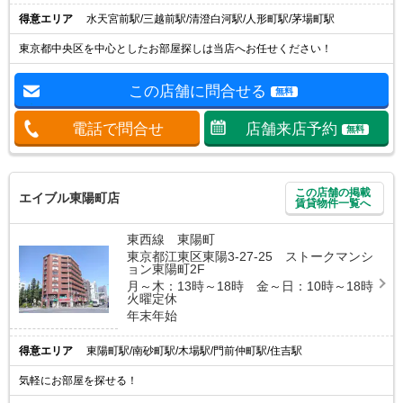
得意エリア
水天宮前駅/三越前駅/清澄白河駅/人形町駅/茅場町駅
東京都中央区を中心としたお部屋探しは当店へお任せください！
この店舗に問合せる
無料
電話で問合せ
店舗来店予約
無料
この店舗の掲載
エイブル東陽町店
賃貸物件一覧へ
東西線 東陽町
東京都江東区東陽3-27-25 ストークマンシ
ョン東陽町2F
月～木：13時～18時 金～日：10時～18時
火曜定休
年末年始
得意エリア
東陽町駅/南砂町駅/木場駅/門前仲町駅/住吉駅
気軽にお部屋を探せる！