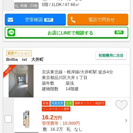
5階
1LDK
47.66㎡
画像 : 23枚
空室確認
電話で問合せ
無料
お店にLINEで相談する
無料
賃貸マンション
初期費用に注目
Brillia ist 大井町
NEW
京浜東北線・根岸線/大井町駅 徒歩4分
東京都品川区大井１丁目
築年数
築浅
建物階数
14階建
新着
写真充実
定借
無料オンライン相談可
インターネット無料
16.2
万円
管理費等：10,000円
敷
16.2万
礼
なし