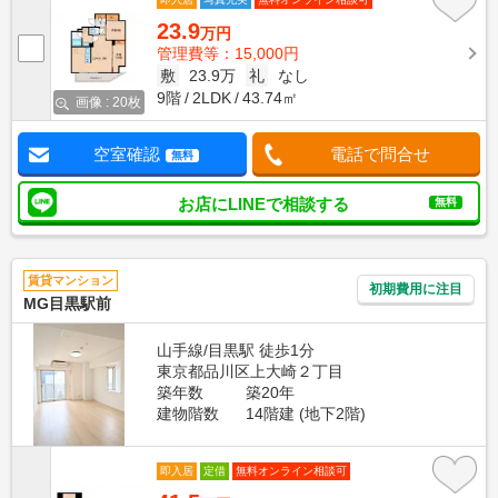
23.9
万円
管理費等：15,000円
敷
23.9万
礼
なし
9階
2LDK
43.74㎡
画像 : 20枚
空室確認
電話で問合せ
無料
お店にLINEで相談する
無料
賃貸マンション
初期費用に注目
MG目黒駅前
山手線/目黒駅 徒歩1分
東京都品川区上大崎２丁目
築年数
築20年
建物階数
14階建 (地下2階)
即入居
定借
無料オンライン相談可