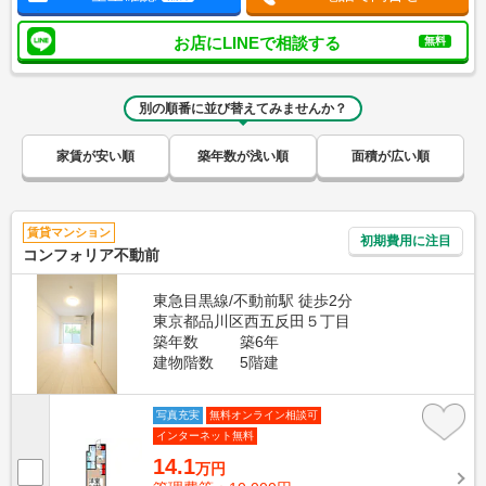
お店にLINEで相談する
無料
別の順番に並び替えてみませんか？
家賃が安い順
築年数が浅い順
面積が広い順
賃貸マンション
初期費用に注目
コンフォリア不動前
東急目黒線/不動前駅 徒歩2分
東京都品川区西五反田５丁目
築年数
築6年
建物階数
5階建
写真充実
無料オンライン相談可
インターネット無料
14.1
万円