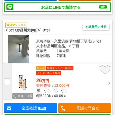
お店にLINEで相談する
無料
賃貸マンション
初期費用に注目
ﾌﾞﾗﾝｼｴｽﾀ品川大井町ﾊﾟｰｸｴｯｼﾞ
京急本線・久里浜線/青物横丁駅 徒歩5分
東京都品川区南品川６丁目
築年数
1年未満
建物階数
7階建
即入居
無料オンライン相談可
インターネット無料
26
万円
管理費等：12,000円
敷
なし
礼
なし
6階
2DK
40.09㎡
画像 : 11枚
空室確認
電話で問合せ
無料