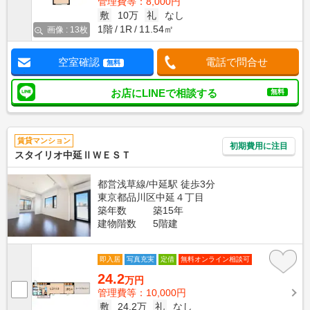
管理費等：8,000円
敷
10万
礼
なし
1階
1R
11.54㎡
画像 : 13枚
空室確認
電話で問合せ
無料
お店にLINEで相談する
無料
賃貸マンション
初期費用に注目
スタイリオ中延ⅡＷＥＳＴ
都営浅草線/中延駅 徒歩3分
東京都品川区中延４丁目
築年数
築15年
建物階数
5階建
即入居
写真充実
定借
無料オンライン相談可
24.2
万円
管理費等：10,000円
敷
24.2万
礼
なし