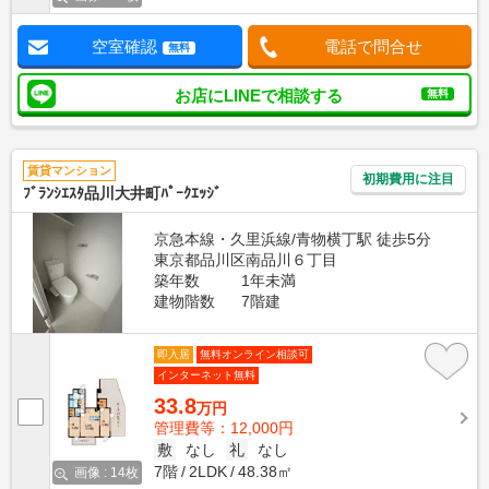
空室確認
電話で問合せ
無料
お店にLINEで相談する
無料
賃貸マンション
初期費用に注目
ﾌﾞﾗﾝｼｴｽﾀ品川大井町ﾊﾟｰｸｴｯｼﾞ
京急本線・久里浜線/青物横丁駅 徒歩5分
東京都品川区南品川６丁目
築年数
1年未満
建物階数
7階建
即入居
無料オンライン相談可
インターネット無料
33.8
万円
管理費等：12,000円
敷
なし
礼
なし
7階
2LDK
48.38㎡
画像 : 14枚