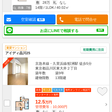
敷
28万
礼
なし
14階
1LDK
40.02㎡
画像 : 7枚
空室確認
電話で問合せ
無料
お店にLINEで相談する
無料
賃貸マンション
初期費用に注目
アイディ品川25
NEW
京急本線・久里浜線/鮫洲駅 徒歩5分
東京都品川区東大井２丁目
築年数
築9年
建物階数
13階建
新着
即入居
写真充実
無料オンライン相談可
インターネット無料
12.5
万円
管理費等：10,000円
敷
なし
礼
なし