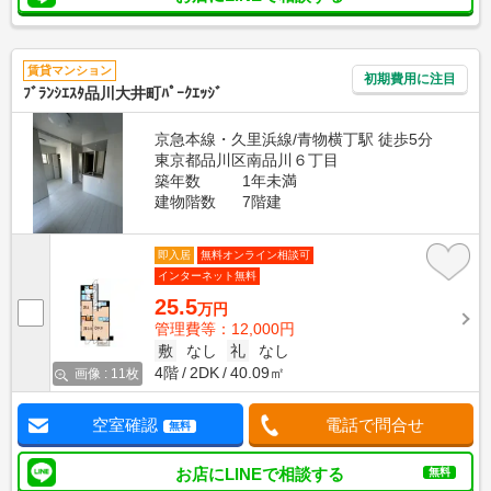
賃貸マンション
初期費用に注目
ﾌﾞﾗﾝｼｴｽﾀ品川大井町ﾊﾟｰｸｴｯｼﾞ
京急本線・久里浜線/青物横丁駅 徒歩5分
東京都品川区南品川６丁目
築年数
1年未満
建物階数
7階建
即入居
無料オンライン相談可
インターネット無料
25.5
万円
管理費等：12,000円
敷
なし
礼
なし
4階
2DK
40.09㎡
画像 : 11枚
空室確認
電話で問合せ
無料
お店にLINEで相談する
無料