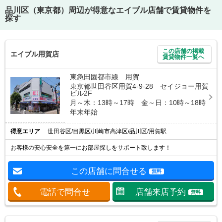
品川区（東京都）
周辺が得意なエイブル店舗で賃貸物件を
探す
この店舗の掲載
エイブル用賀店
賃貸物件一覧へ
東急田園都市線 用賀
東京都世田谷区用賀4-9-28 セイジョー用賀
ビル2F
月～木：13時～17時 金～日：10時～18時
年末年始
得意エリア
世田谷区/目黒区/川崎市高津区/品川区/用賀駅
お客様の安心安全を第一にお部屋探しをサポート致します！
この店舗に問合せる
無料
電話で問合せ
店舗来店予約
無料