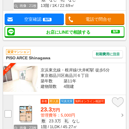
13階
1K
22.69㎡
画像 : 21枚
空室確認
電話で問合せ
無料
お店にLINEで相談する
無料
賃貸マンション
初期費用に注目
PISO ARCE Shinagawa
NEW
京浜東北線・根岸線/大井町駅 徒歩5分
東京都品川区南品川６丁目
築年数
築11年
建物階数
4階建
新着
即入居
写真充実
無料オンライン相談可
23.3
万円
管理費等：5,000円
敷
23.3万
礼
なし
1階
1LDK
45.27㎡
画像 : 23枚