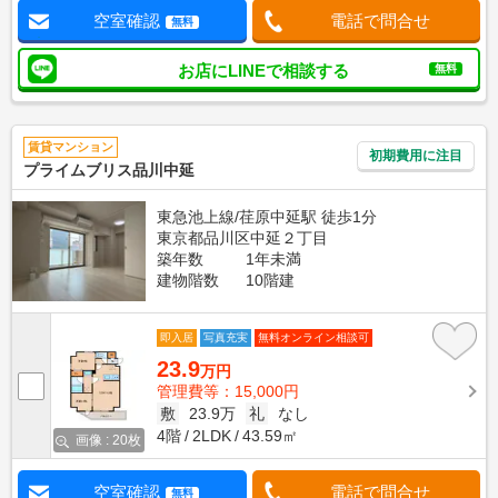
空室確認
電話で問合せ
無料
お店にLINEで相談する
無料
賃貸マンション
初期費用に注目
プライムブリス品川中延
東急池上線/荏原中延駅 徒歩1分
東京都品川区中延２丁目
築年数
1年未満
建物階数
10階建
即入居
写真充実
無料オンライン相談可
23.9
万円
管理費等：15,000円
敷
23.9万
礼
なし
4階
2LDK
43.59㎡
画像 : 20枚
空室確認
電話で問合せ
無料