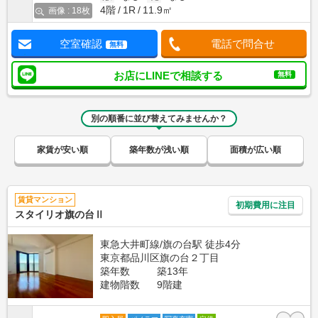
4階
1R
11.9㎡
画像 : 18枚
空室確認
電話で問合せ
無料
お店にLINEで相談する
無料
別の順番に並び替えてみませんか？
家賃が安い順
築年数が浅い順
面積が広い順
賃貸マンション
初期費用に注目
スタイリオ旗の台Ⅱ
東急大井町線/旗の台駅 徒歩4分
東京都品川区旗の台２丁目
築年数
築13年
建物階数
9階建