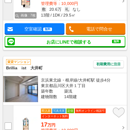
管理費等：10,000円
敷
20.6万
礼
なし
13階
1DK
29.5㎡
画像 : 7枚
空室確認
電話で問合せ
無料
お店にLINEで相談する
無料
賃貸マンション
初期費用に注目
Brillia ist 大井町
京浜東北線・根岸線/大井町駅 徒歩4分
東京都品川区大井１丁目
築年数
築浅
建物階数
14階建
即入居
写真充実
定借
無料オンライン相談可
インターネット無料
17
万円