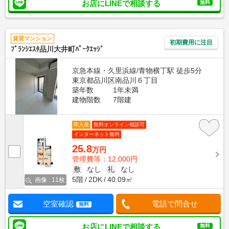
お店にLINEで相談する
無料
賃貸マンション
初期費用に注目
ﾌﾞﾗﾝｼｴｽﾀ品川大井町ﾊﾟｰｸｴｯｼﾞ
京急本線・久里浜線/青物横丁駅 徒歩5分
東京都品川区南品川６丁目
築年数
1年未満
建物階数
7階建
即入居
無料オンライン相談可
インターネット無料
25.8
万円
管理費等：12,000円
敷
なし
礼
なし
5階
2DK
40.09㎡
画像 : 11枚
空室確認
電話で問合せ
無料
お店にLINEで相談する
無料