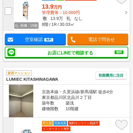
13.9
万円
管理費等：10,000円
敷
13.9万
礼
なし
8階
1R
30.03㎡
画像 : 19枚
空室確認
電話で問合せ
無料
お店にLINEで相談する
無料
賃貸マンション
初期費用に注目
LUMIEC KITASHINAGAWA
京急本線・久里浜線/新馬場駅 徒歩4分
東京都品川区北品川２丁目
築年数
築浅
建物階数
10階建
即入居
写真充実
無料オンライン相談可
インターネット無料