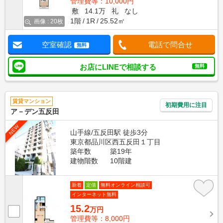
管理費等：10,000円
敷
14.1万
礼
なし
1階
1R
25.52㎡
画像 : 20枚
空室確認
電話で問合せ
無料
お店にLINEで相談する
無料
賃貸マンション
初期費用に注目
ア－デン五反田
NEW
山手線/五反田駅 徒歩3分
東京都品川区西五反田１丁目
築年数
築19年
建物階数
10階建
新着
定借
無料オンライン相談可
インターネット無料
15.2
万円
管理費等：8,000円