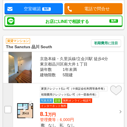
空室確認
電話で問合せ
無料
お店にLINEで相談する
無料
賃貸マンション
初期費用に注目
The Sanctus 品川 South
京急本線・久里浜線/立会川駅 徒歩4分
東京都品川区南大井１丁目
築年数
1年未満
建物階数
5階建
家賃クレジット払い可（※保証会社利用等条件有）
初期費用クレジット払い可（※一部条件有）
写真充実
定借
無料オンライン相談可
インターネット無料
8.1
万円
管理費等：6,000円
敷
なし
礼
なし