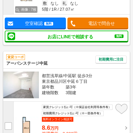
敷
なし
礼
なし
5階
1R
27.07㎡
画像 : 7枚
空室確認
電話で問合せ
無料
お店にLINEで相談する
無料
賃貸コーポ
初期費用に注目
アーバンステージ中延
都営浅草線/中延駅 徒歩3分
東京都品川区中延６丁目
築年数
築3年
建物階数
3階建
家賃クレジット払い可（※保証会社利用等条件有）
初期費用クレジット払い可（※一部条件有）
無料オンライン相談可
8.6
万円