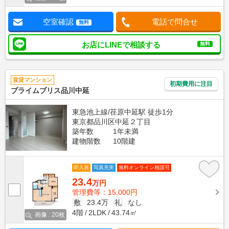
空室確認
電話で問合せ
無料
お店にLINEで相談する
無料
賃貸マンション
初期費用に注目
プライムブリス品川中延
東急池上線/荏原中延駅 徒歩1分
東京都品川区中延２丁目
築年数
1年未満
建物階数
10階建
即入居
写真充実
無料オンライン相談可
23.4
万円
管理費等：15,000円
敷
23.4万
礼
なし
4階
2LDK
43.74㎡
画像 : 20枚