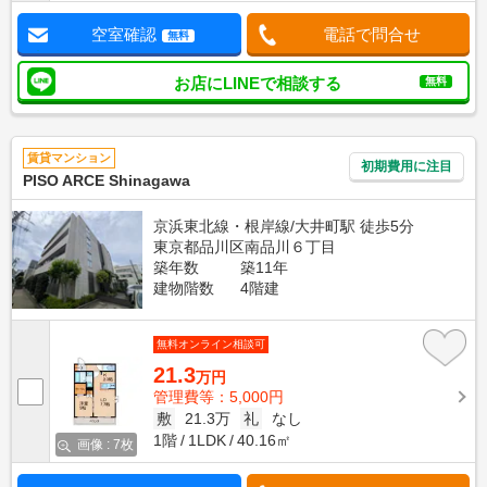
空室確認
電話で問合せ
無料
お店にLINEで相談する
無料
賃貸マンション
初期費用に注目
PISO ARCE Shinagawa
京浜東北線・根岸線/大井町駅 徒歩5分
東京都品川区南品川６丁目
築年数
築11年
建物階数
4階建
無料オンライン相談可
21.3
万円
管理費等：5,000円
敷
21.3万
礼
なし
1階
1LDK
40.16㎡
画像 : 7枚