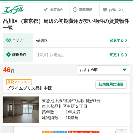
保存条件
閲覧履歴
お気に入り
品川区（東京都）周辺の初期費用が安い物件の賃貸物件
一覧
エリア
-
品川区
変更する
詳細条件
【家賃】設定無し
変更する
46
件
賃貸マンション
初期費用に注目
プライムブリス品川中延
東急池上線/荏原中延駅 徒歩1分
東京都品川区中延２丁目
築年数
1年未満
建物階数
10階建
即入居
写真充実
無料オンライン相談可