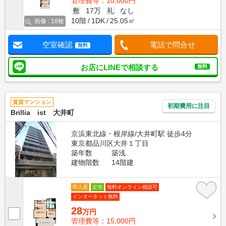
管理費等：10,000円
敷
17万
礼
なし
10階
1DK
25.05㎡
画像 : 18枚
空室確認
電話で問合せ
無料
お店にLINEで相談する
無料
賃貸マンション
初期費用に注目
Brillia ist 大井町
京浜東北線・根岸線/大井町駅 徒歩4分
東京都品川区大井１丁目
築年数
築浅
建物階数
14階建
即入居
定借
無料オンライン相談可
インターネット無料
28
万円
管理費等：15,000円