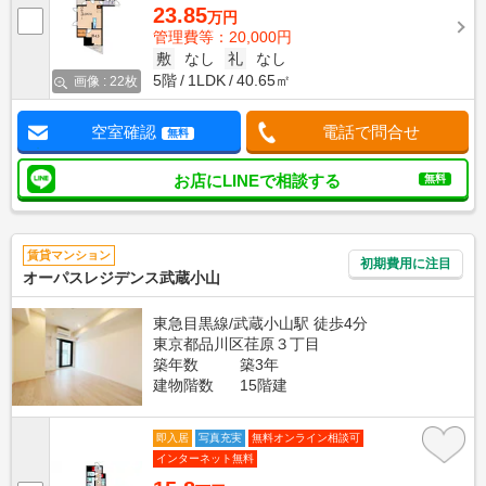
23.85
万円
管理費等：20,000円
敷
なし
礼
なし
5階
1LDK
40.65㎡
画像 : 22枚
空室確認
電話で問合せ
無料
お店にLINEで相談する
無料
賃貸マンション
初期費用に注目
オーパスレジデンス武蔵小山
東急目黒線/武蔵小山駅 徒歩4分
東京都品川区荏原３丁目
築年数
築3年
建物階数
15階建
即入居
写真充実
無料オンライン相談可
インターネット無料