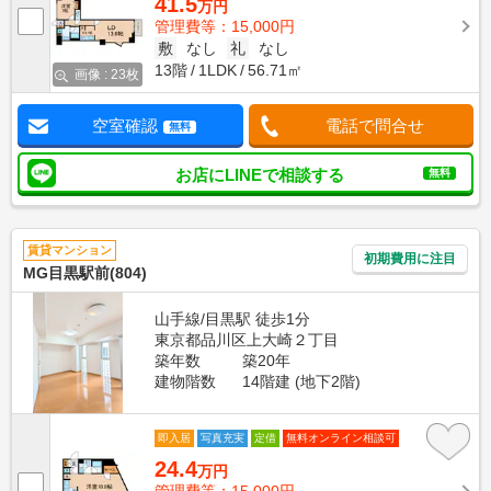
41.5
万円
管理費等：15,000円
敷
なし
礼
なし
13階
1LDK
56.71㎡
画像 : 23枚
空室確認
電話で問合せ
無料
お店にLINEで相談する
無料
賃貸マンション
初期費用に注目
MG目黒駅前(804)
山手線/目黒駅 徒歩1分
東京都品川区上大崎２丁目
築年数
築20年
建物階数
14階建 (地下2階)
即入居
写真充実
定借
無料オンライン相談可
24.4
万円