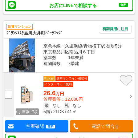
お店にLINEで相談する
無料
賃貸マンション
初期費用に注目
ﾌﾞﾗﾝｼｴｽﾀ品川大井町ﾊﾟｰｸｴｯｼﾞ
京急本線・久里浜線/青物横丁駅 徒歩5分
東京都品川区南品川６丁目
築年数
1年未満
建物階数
7階建
即入居
無料オンライン相談可
インターネット無料
26.6
万円
管理費等：12,000円
敷
なし
礼
なし
5階
2LDK
41㎡
画像 : 7枚
空室確認
電話で問合せ
無料