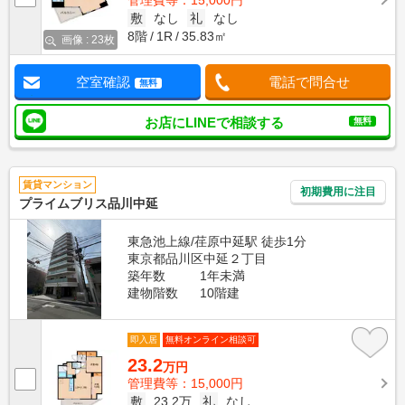
管理費等：15,000円
敷
なし
礼
なし
8階
1R
35.83㎡
画像 : 23枚
空室確認
電話で問合せ
無料
お店にLINEで相談する
無料
賃貸マンション
初期費用に注目
プライムブリス品川中延
東急池上線/荏原中延駅 徒歩1分
東京都品川区中延２丁目
築年数
1年未満
建物階数
10階建
即入居
無料オンライン相談可
23.2
万円
管理費等：15,000円
敷
23.2万
礼
なし