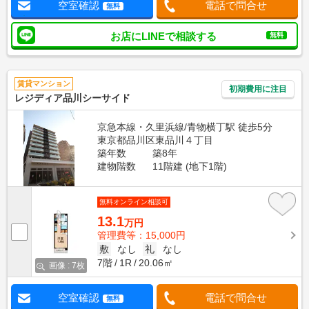
空室確認
電話で問合せ
無料
お店にLINEで相談する
無料
賃貸マンション
初期費用に注目
レジディア品川シーサイド
京急本線・久里浜線/青物横丁駅 徒歩5分
東京都品川区東品川４丁目
築年数
築8年
建物階数
11階建 (地下1階)
無料オンライン相談可
13.1
万円
管理費等：15,000円
敷
なし
礼
なし
7階
1R
20.06㎡
画像 : 7枚
空室確認
電話で問合せ
無料