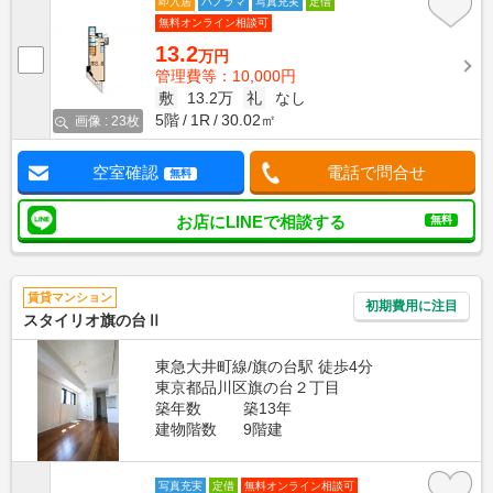
即入居
パノラマ
写真充実
定借
無料オンライン相談可
13.2
万円
管理費等：10,000円
敷
13.2万
礼
なし
5階
1R
30.02㎡
画像 : 23枚
空室確認
電話で問合せ
無料
お店にLINEで相談する
無料
賃貸マンション
初期費用に注目
スタイリオ旗の台Ⅱ
東急大井町線/旗の台駅 徒歩4分
東京都品川区旗の台２丁目
築年数
築13年
建物階数
9階建
写真充実
定借
無料オンライン相談可