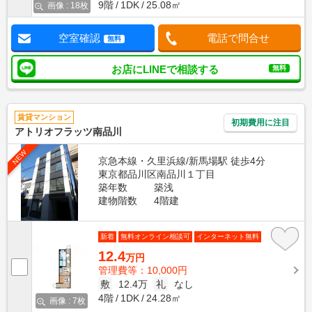
9階
1DK
25.08㎡
画像 : 18枚
空室確認
電話で問合せ
無料
お店にLINEで相談する
無料
賃貸マンション
初期費用に注目
アトリオフラッツ南品川
NEW
京急本線・久里浜線/新馬場駅 徒歩4分
東京都品川区南品川１丁目
築年数
築浅
建物階数
4階建
新着
無料オンライン相談可
インターネット無料
12.4
万円
管理費等：10,000円
敷
12.4万
礼
なし
4階
1DK
24.28㎡
画像 : 7枚