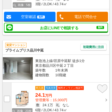
3階
2LDK
43.74㎡
画像 : 5枚
空室確認
電話で問合せ
無料
お店にLINEで相談する
無料
賃貸マンション
初期費用に注目
プライムブリス品川中延
東急池上線/荏原中延駅 徒歩1分
東京都品川区中延２丁目
築年数
1年未満
建物階数
10階建
即入居
写真充実
無料オンライン相談可
24.1
万円
管理費等：15,000円
敷
24.1万
礼
なし
6階
2LDK
43.74㎡
画像 : 20枚