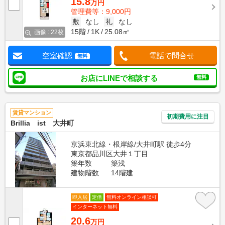
15.8
万円
管理費等：9,000円
敷
なし
礼
なし
15階
1K
25.08㎡
画像 : 22枚
空室確認
電話で問合せ
無料
お店にLINEで相談する
無料
賃貸マンション
初期費用に注目
Brillia ist 大井町
京浜東北線・根岸線/大井町駅 徒歩4分
東京都品川区大井１丁目
築年数
築浅
建物階数
14階建
即入居
定借
無料オンライン相談可
インターネット無料
20.6
万円