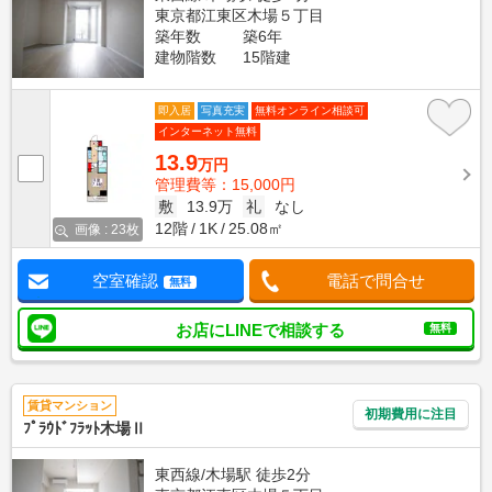
東京都江東区木場５丁目
築年数
築6年
建物階数
15階建
即入居
写真充実
無料オンライン相談可
インターネット無料
13.9
万円
管理費等：15,000円
敷
13.9万
礼
なし
12階
1K
25.08㎡
画像 : 23枚
空室確認
電話で問合せ
無料
お店にLINEで相談する
無料
賃貸マンション
初期費用に注目
ﾌﾟﾗｳﾄﾞﾌﾗｯﾄ木場Ⅱ
東西線/木場駅 徒歩2分