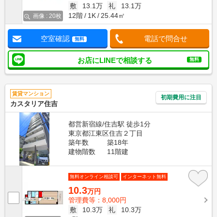
敷
13.1万
礼
13.1万
12階
1K
25.44㎡
画像 : 20枚
空室確認
電話で問合せ
無料
お店にLINEで相談する
無料
賃貸マンション
初期費用に注目
カスタリア住吉
都営新宿線/住吉駅 徒歩1分
東京都江東区住吉２丁目
築年数
築18年
建物階数
11階建
無料オンライン相談可
インターネット無料
10.3
万円
管理費等：8,000円
敷
10.3万
礼
10.3万