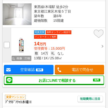
東西線/木場駅 徒歩2分
東京都江東区木場５丁目
築年数
築6年
建物階数
15階建
写真充実
無料オンライン相談可
インターネット無料
14
万円
管理費等：15,000円
敷
14万
礼
なし
13階
1K
25.08㎡
画像 : 23枚
空室確認
電話で問合せ
無料
お店にLINEで相談する
無料
賃貸マンション
初期費用に注目
ﾌﾟﾗｳﾄﾞﾌﾗｯﾄ木場Ⅱ