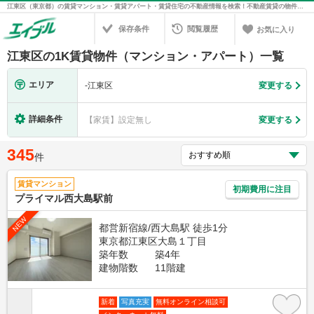
江東区（東京都）の賃貸マンション・賃貸アパート・賃貸住宅の不動産情報を検索！不動産賃貸の物件探しは、お部屋探しのエイブル
保存条件
閲覧履歴
お気に入り
江東区の1K賃貸物件（マンション・アパート）一覧
エリア
-
江東区
変更する
詳細条件
【家賃】設定無し
変更する
345
件
賃貸マンション
初期費用に注目
プライマル西大島駅前
NEW
都営新宿線/西大島駅 徒歩1分
東京都江東区大島１丁目
築年数
築4年
建物階数
11階建
新着
写真充実
無料オンライン相談可