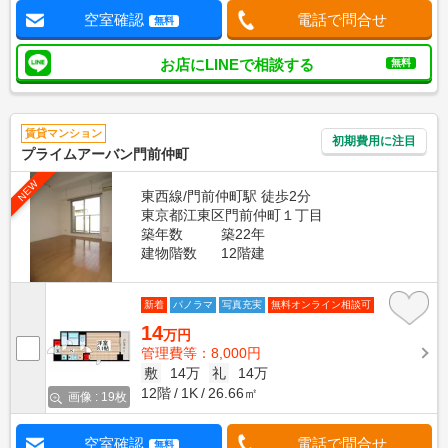
空室確認
電話で問合せ
無料
お店にLINEで相談する
無料
賃貸マンション
初期費用に注目
プライムアーバン門前仲町
NEW
東西線/門前仲町駅 徒歩2分
東京都江東区門前仲町１丁目
築年数
築22年
建物階数
12階建
新着
パノラマ
写真充実
無料オンライン相談可
14
万円
管理費等：8,000円
敷
14万
礼
14万
12階
1K
26.66㎡
画像 : 19枚
空室確認
電話で問合せ
無料