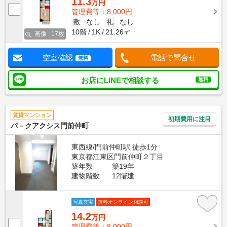
11.3
万円
管理費等：8,000円
敷
なし
礼
なし
10階
1K
21.26㎡
画像 : 17枚
空室確認
電話で問合せ
無料
お店にLINEで相談する
無料
賃貸マンション
初期費用に注目
パ－クアクシス門前仲町
東西線/門前仲町駅 徒歩1分
東京都江東区門前仲町２丁目
築年数
築19年
建物階数
12階建
写真充実
無料オンライン相談可
14.2
万円
管理費等：8,000円