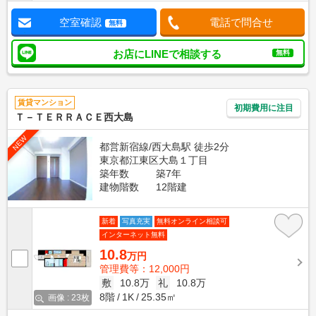
空室確認
電話で問合せ
無料
お店にLINEで相談する
無料
賃貸マンション
初期費用に注目
Ｔ－ＴＥＲＲＡＣＥ西大島
NEW
都営新宿線/西大島駅 徒歩2分
東京都江東区大島１丁目
築年数
築7年
建物階数
12階建
新着
写真充実
無料オンライン相談可
インターネット無料
10.8
万円
管理費等：12,000円
敷
10.8万
礼
10.8万
8階
1K
25.35㎡
画像 : 23枚