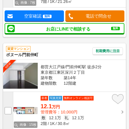
7階
1K
21.26㎡
画像 : 7枚
空室確認
電話で問合せ
無料
お店にLINEで相談する
無料
賃貸マンション
初期費用に注目
ボヌール門前仲町
NEW
都営大江戸線/門前仲町駅 徒歩2分
東京都江東区深川２丁目
築年数
築14年
建物階数
12階建
新着
写真充実
無料オンライン相談可
12.1
万円
管理費等：10,000円
敷
12.1万
礼
12.1万
2階
1K
30.8㎡
画像 : 15枚