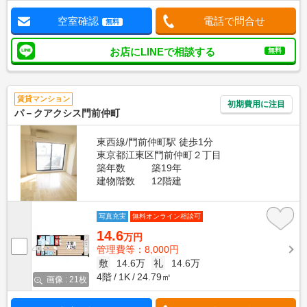
空室確認
電話で問合せ
無料
お店にLINEで相談する
無料
賃貸マンション
初期費用に注目
パ－クアクシス門前仲町
東西線/門前仲町駅 徒歩1分
東京都江東区門前仲町２丁目
築年数
築19年
建物階数
12階建
写真充実
無料オンライン相談可
14.6
万円
管理費等：8,000円
敷
14.6万
礼
14.6万
4階
1K
24.79㎡
画像 : 21枚