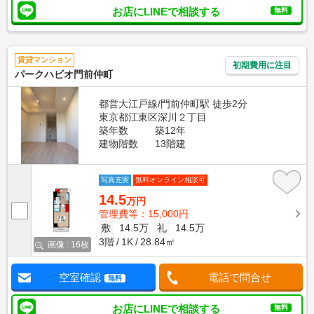
お店にLINEで相談する
無料
賃貸マンション
初期費用に注目
パークハビオ門前仲町
都営大江戸線/門前仲町駅 徒歩2分
東京都江東区深川２丁目
築年数
築12年
建物階数
13階建
写真充実
無料オンライン相談可
14.5
万円
管理費等：15,000円
敷
14.5万
礼
14.5万
3階
1K
28.84㎡
画像 : 16枚
空室確認
電話で問合せ
無料
お店にLINEで相談する
無料