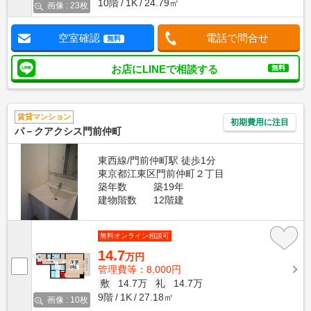
10階
1K
24.79㎡
画像 : 23枚
空室確認
電話で問合せ
無料
お店にLINEで相談する
無料
賃貸マンション
初期費用に注目
パ－クアクシス門前仲町
東西線/門前仲町駅 徒歩1分
東京都江東区門前仲町２丁目
築年数
築19年
建物階数
12階建
無料オンライン相談可
14.7
万円
管理費等：8,000円
敷
14.7万
礼
14.7万
9階
1K
27.18㎡
画像 : 10枚