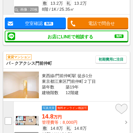
敷
13.2万
礼
13.2万
8階
1K
25.35㎡
画像 : 20枚
空室確認
電話で問合せ
無料
お店にLINEで相談する
無料
賃貸マンション
初期費用に注目
パ－クアクシス門前仲町
東西線/門前仲町駅 徒歩1分
東京都江東区門前仲町２丁目
築年数
築19年
建物階数
12階建
写真充実
無料オンライン相談可
14.8
万円
管理費等：8,000円
敷
14.8万
礼
14.8万