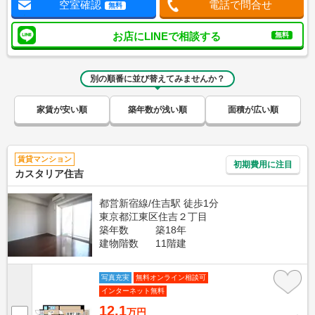
空室確認
電話で問合せ
無料
お店にLINEで相談する
無料
別の順番に並び替えてみませんか？
家賃が安い順
築年数が浅い順
面積が広い順
賃貸マンション
初期費用に注目
カスタリア住吉
都営新宿線/住吉駅 徒歩1分
東京都江東区住吉２丁目
築年数
築18年
建物階数
11階建
写真充実
無料オンライン相談可
インターネット無料
12.1
万円