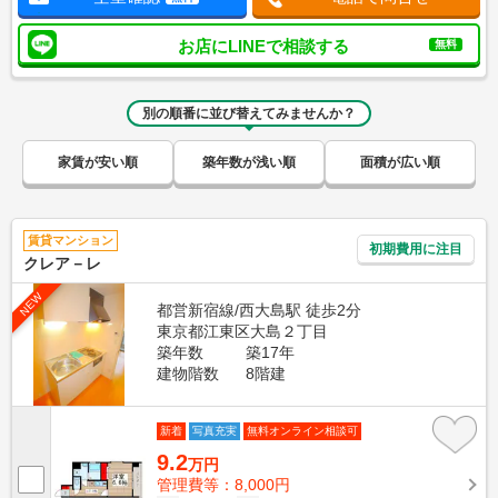
お店にLINEで相談する
無料
別の順番に並び替えてみませんか？
家賃が安い順
築年数が浅い順
面積が広い順
賃貸マンション
初期費用に注目
クレア－レ
NEW
都営新宿線/西大島駅 徒歩2分
東京都江東区大島２丁目
築年数
築17年
建物階数
8階建
新着
写真充実
無料オンライン相談可
9.2
万円
管理費等：8,000円