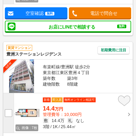
空室確認
電話で問合せ
無料
お店にLINEで相談する
無料
賃貸マンション
初期費用に注目
豊洲ステーションレジデンス
NEW
有楽町線/豊洲駅 徒歩2分
東京都江東区豊洲４丁目
築年数
築3年
建物階数
8階建
新着
即入居
無料オンライン相談可
14.4
万円
管理費等：10,000円
敷
14.4万
礼
なし
3階
1K
25.44㎡
画像 : 7枚