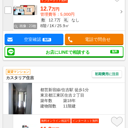
インターネット無料
12.7
万円
管理費等：5,000円
敷
12.7万
礼
なし
8階
1K
25.9㎡
画像 : 23枚
空室確認
電話で問合せ
無料
お店にLINEで相談する
無料
賃貸マンション
初期費用に注目
カスタリア住吉
都営新宿線/住吉駅 徒歩1分
東京都江東区住吉２丁目
築年数
築18年
建物階数
11階建
無料オンライン相談可
インターネット無料