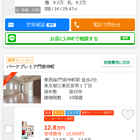
敷
9.2万
礼
9.2万
3階
1K
29.47㎡
画像 : 23枚
空室確認
電話で問合せ
無料
お店にLINEで相談する
無料
賃貸マンション
初期費用に注目
パークプレミア門前仲町
NEW
東西線/門前仲町駅 徒歩2分
東京都江東区富岡１丁目
築年数
築10年
建物階数
10階建
新着
即入居
写真充実
無料オンライン相談可
インターネット無料
12.8
万円
管理費等：10,000円