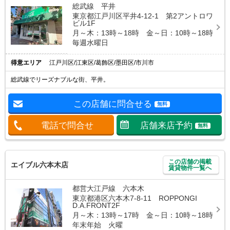
総武線 平井
東京都江戸川区平井4-12-1 第2アントロワ
ビル1F
月～木：13時～18時 金～日：10時～18時
毎週水曜日
得意エリア
江戸川区/江東区/葛飾区/墨田区/市川市
総武線でリーズナブルな街、平井。
この店舗に問合せる
無料
電話で問合せ
店舗来店予約
無料
この店舗の掲載
エイブル六本木店
賃貸物件一覧へ
都営大江戸線 六本木
東京都港区六本木7-8-11 ROPPONGI
D.A.FRONT2F
月～木：13時～17時 金～日：10時～18時
年末年始 火曜