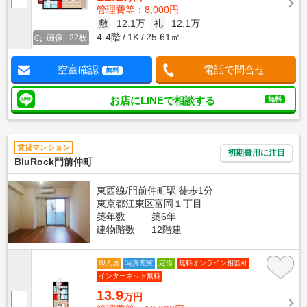
管理費等：8,000円
敷
12.1万
礼
12.1万
4-4階
1K
25.61㎡
画像 : 22枚
空室確認
電話で問合せ
無料
お店にLINEで相談する
無料
賃貸マンション
初期費用に注目
BluRock門前仲町
東西線/門前仲町駅 徒歩1分
東京都江東区富岡１丁目
築年数
築6年
建物階数
12階建
即入居
写真充実
定借
無料オンライン相談可
インターネット無料
13.9
万円