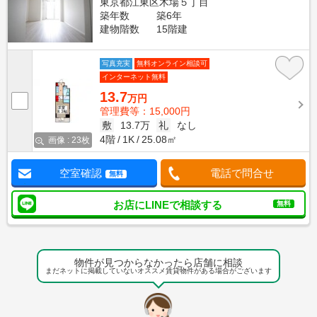
東京都江東区木場５丁目
築年数
築6年
建物階数
15階建
写真充実
無料オンライン相談可
インターネット無料
13.7
万円
管理費等：15,000円
敷
13.7万
礼
なし
4階
1K
25.08㎡
画像 : 23枚
空室確認
電話で問合せ
無料
お店にLINEで相談する
無料
物件が見つからなかったら店舗に相談
まだネットに掲載していないオススメ賃貸物件がある場合がございます