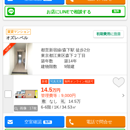
お店にLINEで相談する
無料
賃貸マンション
初期費用に注目
オズレ-ベル
NEW
都営新宿線/森下駅 徒歩2分
東京都江東区森下２丁目
築年数
築14年
建物階数
9階建
新着
写真充実
無料オンライン相談可
14.5
万円
管理費等：9,000円
敷
なし
礼
14.5万
6-6階
1K
34.53㎡
画像 : 17枚
空室確認
電話で問合せ
無料