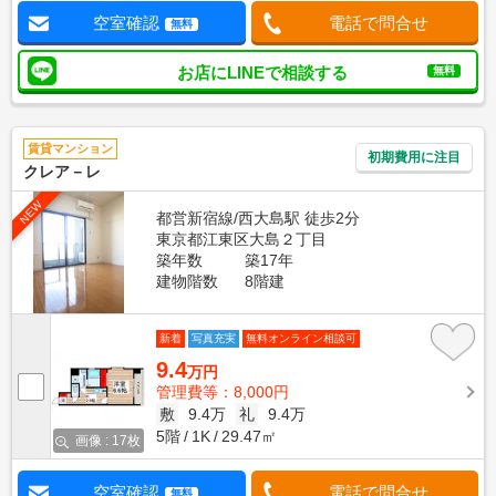
空室確認
電話で問合せ
無料
お店にLINEで相談する
無料
賃貸マンション
初期費用に注目
クレア－レ
NEW
都営新宿線/西大島駅 徒歩2分
東京都江東区大島２丁目
築年数
築17年
建物階数
8階建
新着
写真充実
無料オンライン相談可
9.4
万円
管理費等：8,000円
敷
9.4万
礼
9.4万
5階
1K
29.47㎡
画像 : 17枚
空室確認
電話で問合せ
無料