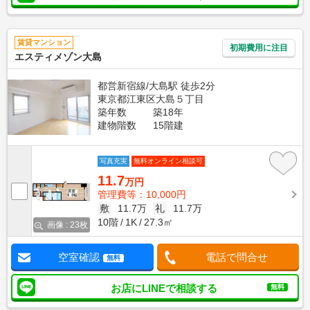
賃貸マンション
初期費用に注目
エスティメゾン大島
都営新宿線/大島駅 徒歩2分
東京都江東区大島５丁目
築年数
築18年
建物階数
15階建
写真充実
無料オンライン相談可
11.7
万円
管理費等：10,000円
敷
11.7万
礼
11.7万
10階
1K
27.3㎡
画像 : 23枚
空室確認
電話で問合せ
無料
お店にLINEで相談する
無料