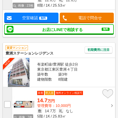
敷
12.8万
礼
12.8万
8階
1K
25.53㎡
画像 : 23枚
空室確認
電話で問合せ
無料
お店にLINEで相談する
無料
賃貸マンション
初期費用に注目
豊洲ステーションレジデンス
NEW
有楽町線/豊洲駅 徒歩2分
東京都江東区豊洲４丁目
築年数
築3年
建物階数
8階建
新着
即入居
無料オンライン相談可
14.7
万円
管理費等：10,000円
敷
14.7万
礼
なし
5階
1K
25.83㎡
画像 : 7枚