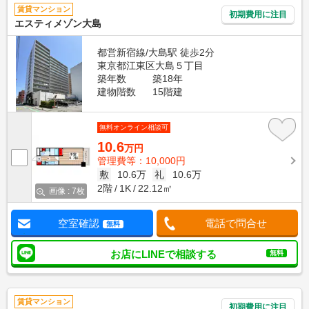
賃貸マンション
初期費用に注目
エスティメゾン大島
都営新宿線/大島駅 徒歩2分
東京都江東区大島５丁目
築年数
築18年
建物階数
15階建
無料オンライン相談可
10.6
万円
管理費等：10,000円
敷
10.6万
礼
10.6万
2階
1K
22.12㎡
画像 : 7枚
空室確認
電話で問合せ
無料
お店にLINEで相談する
無料
賃貸マンション
初期費用に注目