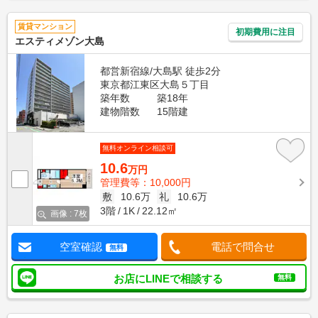
賃貸マンション
初期費用に注目
エスティメゾン大島
都営新宿線/大島駅 徒歩2分
東京都江東区大島５丁目
築年数
築18年
建物階数
15階建
無料オンライン相談可
10.6
万円
管理費等：10,000円
敷
10.6万
礼
10.6万
3階
1K
22.12㎡
画像 : 7枚
空室確認
電話で問合せ
無料
お店にLINEで相談する
無料