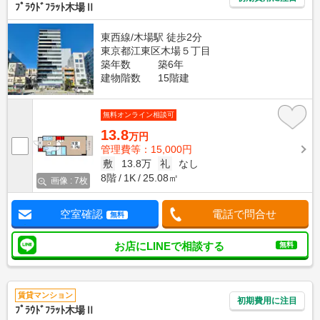
ﾌﾟﾗｳﾄﾞﾌﾗｯﾄ木場Ⅱ
東西線/木場駅 徒歩2分
東京都江東区木場５丁目
築年数
築6年
建物階数
15階建
無料オンライン相談可
13.8
万円
管理費等：15,000円
敷
13.8万
礼
なし
8階
1K
25.08㎡
画像 : 7枚
空室確認
電話で問合せ
無料
お店にLINEで相談する
無料
賃貸マンション
初期費用に注目
ﾌﾟﾗｳﾄﾞﾌﾗｯﾄ木場Ⅱ