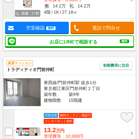
敷
14.2万
礼
14.2万
4階
1K
27.18㎡
画像 : 17枚
空室確認
電話で問合せ
無料
お店にLINEで相談する
無料
賃貸マンション
初期費用に注目
トラディティオ門前仲町
東西線/門前仲町駅 徒歩1分
東京都江東区門前仲町２丁目
築年数
築9年
建物階数
15階建
写真充実
無料オンライン相談可
インターネット無料
13.2
万円
管理費等：10,000円