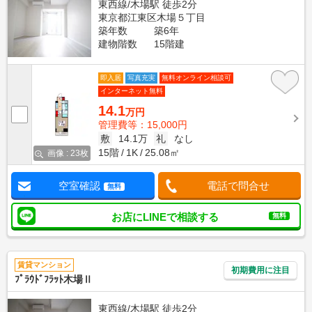
東西線/木場駅 徒歩2分
東京都江東区木場５丁目
築年数
築6年
建物階数
15階建
即入居
写真充実
無料オンライン相談可
インターネット無料
14.1
万円
管理費等：15,000円
敷
14.1万
礼
なし
15階
1K
25.08㎡
画像 : 23枚
空室確認
電話で問合せ
無料
お店にLINEで相談する
無料
賃貸マンション
初期費用に注目
ﾌﾟﾗｳﾄﾞﾌﾗｯﾄ木場Ⅱ
東西線/木場駅 徒歩2分