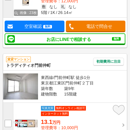
管理費等：12,000円
敷
なし
礼
なし
5階
1K
26.14㎡
画像 : 23枚
空室確認
電話で問合せ
無料
お店にLINEで相談する
無料
賃貸マンション
初期費用に注目
トラディティオ門前仲町
東西線/門前仲町駅 徒歩1分
東京都江東区門前仲町２丁目
築年数
築9年
建物階数
15階建
写真充実
無料オンライン相談可
インターネット無料
13.1
万円
管理費等：10,000円