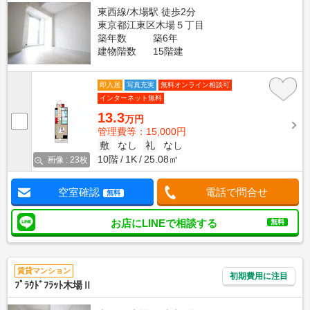
東西線/木場駅 徒歩2分
東京都江東区木場５丁目
築年数
築6年
建物階数
15階建
即入居
写真充実
無料オンライン相談可
インターネット無料
13.3
万円
管理費等：15,000円
敷
なし
礼
なし
10階
1K
25.08㎡
画像 : 23枚
空室確認
電話で問合せ
無料
お店にLINEで相談する
無料
賃貸マンション
初期費用に注目
ﾌﾟﾗｳﾄﾞﾌﾗｯﾄ木場Ⅱ