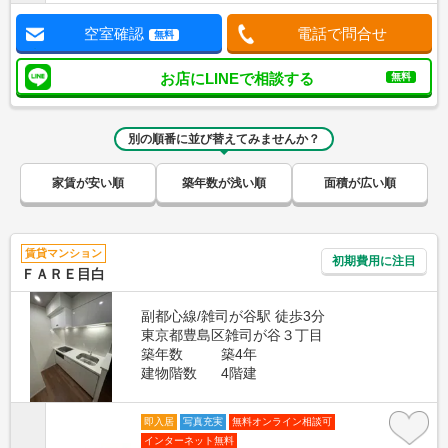
空室確認
電話で問合せ
無料
お店にLINEで相談する
無料
別の順番に並び替えてみませんか？
家賃が安い順
築年数が浅い順
面積が広い順
賃貸マンション
初期費用に注目
ＦＡＲＥ目白
副都心線/雑司が谷駅 徒歩3分
東京都豊島区雑司が谷３丁目
築年数
築4年
建物階数
4階建
即入居
写真充実
無料オンライン相談可
インターネット無料