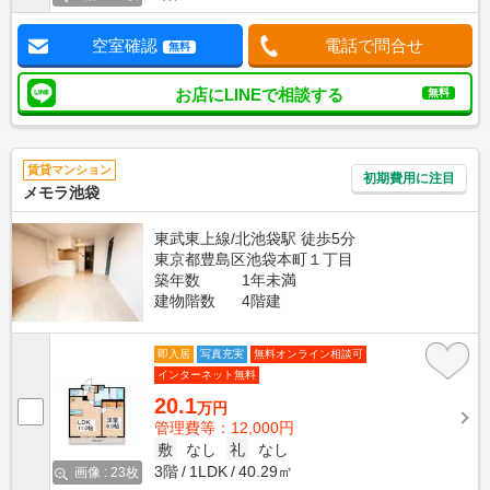
空室確認
電話で問合せ
無料
お店にLINEで相談する
無料
賃貸マンション
初期費用に注目
メモラ池袋
東武東上線/北池袋駅 徒歩5分
東京都豊島区池袋本町１丁目
築年数
1年未満
建物階数
4階建
即入居
写真充実
無料オンライン相談可
インターネット無料
20.1
万円
管理費等：12,000円
敷
なし
礼
なし
3階
1LDK
40.29㎡
画像 : 23枚