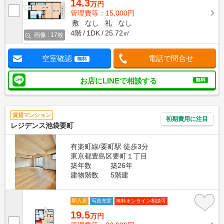
14.3
万円
管理費等：15,000円
敷
なし
礼
なし
4階
1DK
25.72㎡
画像 : 17枚
空室確認
電話で問合せ
無料
お店にLINEで相談する
無料
賃貸マンション
初期費用に注目
レジデンス池袋要町
有楽町線/要町駅 徒歩3分
東京都豊島区要町１丁目
築年数
築26年
建物階数
5階建
即入居
写真充実
無料オンライン相談可
19.5
万円