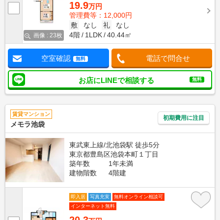
19.9
万円
管理費等：12,000円
敷
なし
礼
なし
4階
1LDK
40.44㎡
画像 : 23枚
空室確認
電話で問合せ
無料
お店にLINEで相談する
無料
賃貸マンション
初期費用に注目
メモラ池袋
東武東上線/北池袋駅 徒歩5分
東京都豊島区池袋本町１丁目
築年数
1年未満
建物階数
4階建
即入居
写真充実
無料オンライン相談可
インターネット無料