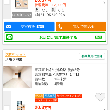
20.3
万円
管理費等：12,000円
敷
なし
礼
なし
4階
1LDK
40.29㎡
画像 : 23枚
空室確認
電話で問合せ
無料
お店にLINEで相談する
無料
賃貸マンション
初期費用に注目
メモラ池袋
東武東上線/北池袋駅 徒歩5分
東京都豊島区池袋本町１丁目
築年数
1年未満
建物階数
4階建
即入居
写真充実
無料オンライン相談可
インターネット無料
20.3
万円