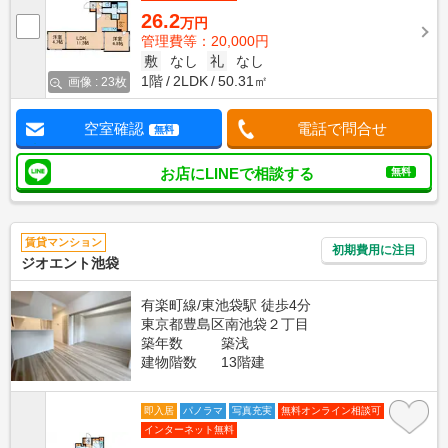
26.2
万円
管理費等：20,000円
敷
なし
礼
なし
1階
2LDK
50.31㎡
画像 : 23枚
空室確認
電話で問合せ
無料
お店にLINEで相談する
無料
賃貸マンション
初期費用に注目
ジオエント池袋
有楽町線/東池袋駅 徒歩4分
東京都豊島区南池袋２丁目
築年数
築浅
建物階数
13階建
即入居
パノラマ
写真充実
無料オンライン相談可
インターネット無料