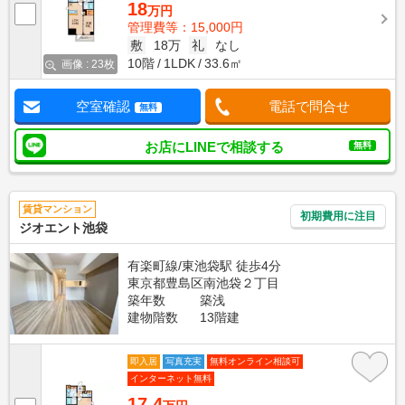
18
万円
管理費等：15,000円
敷
18万
礼
なし
10階
1LDK
33.6㎡
画像 : 23枚
空室確認
電話で問合せ
無料
お店にLINEで相談する
無料
賃貸マンション
初期費用に注目
ジオエント池袋
有楽町線/東池袋駅 徒歩4分
東京都豊島区南池袋２丁目
築年数
築浅
建物階数
13階建
即入居
写真充実
無料オンライン相談可
インターネット無料
17.4