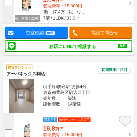
万円
管理費等：15,000円
敷
17.4万
礼
なし
7階
1LDK
33.6㎡
画像 : 22枚
空室確認
電話で問合せ
無料
お店にLINEで相談する
無料
賃貸マンション
初期費用に注目
アーバネックス駒込
山手線/駒込駅 徒歩4分
東京都豊島区駒込２丁目
築年数
築浅
建物階数
14階建
写真充実
無料オンライン相談可
19.8
万円
管理費等：15,000円