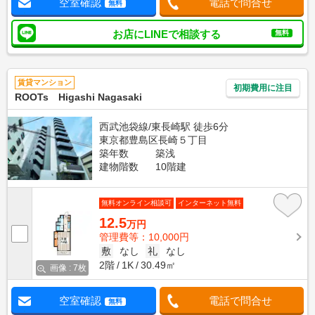
空室確認
電話で問合せ
無料
お店にLINEで相談する
無料
賃貸マンション
初期費用に注目
ROOTs Higashi Nagasaki
西武池袋線/東長崎駅 徒歩6分
東京都豊島区長崎５丁目
築年数
築浅
建物階数
10階建
無料オンライン相談可
インターネット無料
12.5
万円
管理費等：10,000円
敷
なし
礼
なし
2階
1K
30.49㎡
画像 : 7枚
空室確認
電話で問合せ
無料