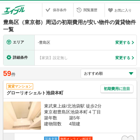
保存条件
閲覧履歴
お気に入り
豊島区（東京都）周辺の初期費用が安い物件の賃貸物件
一覧
エリア
-
豊島区
変更する
詳細条件
【家賃】設定無し
変更する
59
件
賃貸マンション
初期費用に注目
グローリオシェルト池袋本町
東武東上線/北池袋駅 徒歩2分
東京都豊島区池袋本町４丁目
築年数
築5年
建物階数
4階建
写真充実
無料オンライン相談可