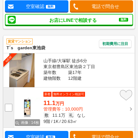
空室確認
電話で問合せ
無料
お店にLINEで相談する
無料
賃貸マンション
初期費用に注目
T´s garden東池袋
NEW
山手線/大塚駅 徒歩6分
東京都豊島区東池袋２丁目
築年数
築17年
建物階数
12階建
新着
無料オンライン相談可
11.1
万円
管理費等：10,000円
敷
11.1万
礼
なし
9階
1K
20.63㎡
画像 : 14枚
空室確認
電話で問合せ
無料