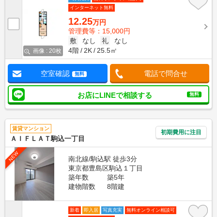
インターネット無料
12.25
万円
管理費等：15,000円
敷
なし
礼
なし
4階
2K
25.5㎡
画像 : 20枚
空室確認
電話で問合せ
無料
お店にLINEで相談する
無料
賃貸マンション
初期費用に注目
ＡＩＦＬＡＴ駒込一丁目
NEW
南北線/駒込駅 徒歩3分
東京都豊島区駒込１丁目
築年数
築5年
建物階数
8階建
新着
即入居
写真充実
無料オンライン相談可