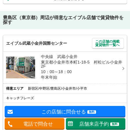
豊島区（東京都）
周辺が得意なエイブル店舗で賃貸物件を
探す
この店舗の掲載
エイブル武蔵小金井国際センター
賃貸物件一覧へ
中央線 武蔵小金井
東京都小金井市本町1-18-5 村松ビル小金井
2F
10：00～18：00
年末年始
得意エリア
新宿区/中野区/豊島区/小金井市/小平市
キャッチフレーズ
この店舗に問合せる
無料
電話で問合せ
店舗来店予約
無料