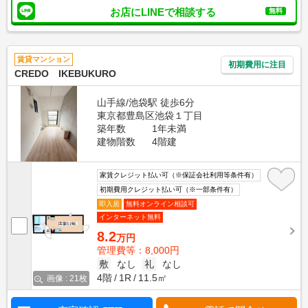
お店にLINEで相談する
無料
賃貸マンション
初期費用に注目
CREDO IKEBUKURO
山手線/池袋駅 徒歩6分
東京都豊島区池袋１丁目
築年数
1年未満
建物階数
4階建
家賃クレジット払い可（※保証会社利用等条件有）
初期費用クレジット払い可（※一部条件有）
即入居
無料オンライン相談可
インターネット無料
8.2
万円
管理費等：8,000円
敷
なし
礼
なし
4階
1R
11.5㎡
画像 : 21枚