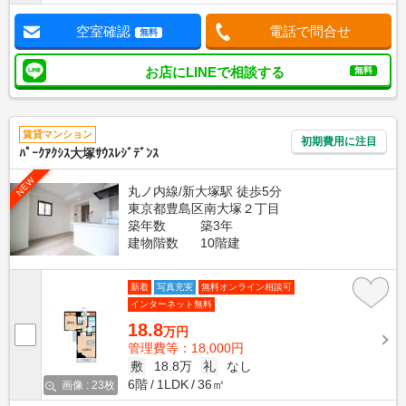
空室確認
電話で問合せ
無料
お店にLINEで相談する
無料
賃貸マンション
初期費用に注目
ﾊﾟｰｸｱｸｼｽ大塚ｻｳｽﾚｼﾞﾃﾞﾝｽ
NEW
丸ノ内線/新大塚駅 徒歩5分
東京都豊島区南大塚２丁目
築年数
築3年
建物階数
10階建
新着
写真充実
無料オンライン相談可
インターネット無料
18.8
万円
管理費等：18,000円
敷
18.8万
礼
なし
6階
1LDK
36㎡
画像 : 23枚