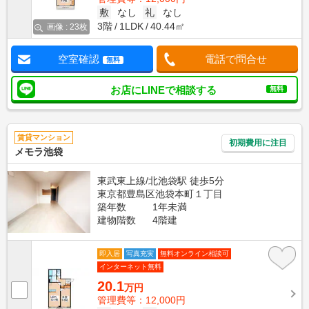
敷
なし
礼
なし
3階
1LDK
40.44㎡
画像 : 23枚
空室確認
電話で問合せ
無料
お店にLINEで相談する
無料
賃貸マンション
初期費用に注目
メモラ池袋
東武東上線/北池袋駅 徒歩5分
東京都豊島区池袋本町１丁目
築年数
1年未満
建物階数
4階建
即入居
写真充実
無料オンライン相談可
インターネット無料
20.1
万円
管理費等：12,000円