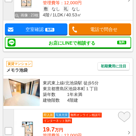
管理費等：12,000円
敷
なし
礼
なし
4階
1LDK
40.53㎡
画像 : 23枚
空室確認
電話で問合せ
無料
お店にLINEで相談する
無料
賃貸マンション
初期費用に注目
メモラ池袋
東武東上線/北池袋駅 徒歩5分
東京都豊島区池袋本町１丁目
築年数
1年未満
建物階数
4階建
即入居
写真充実
無料オンライン相談可
インターネット無料
19.7
万円
管理費等：12,000円