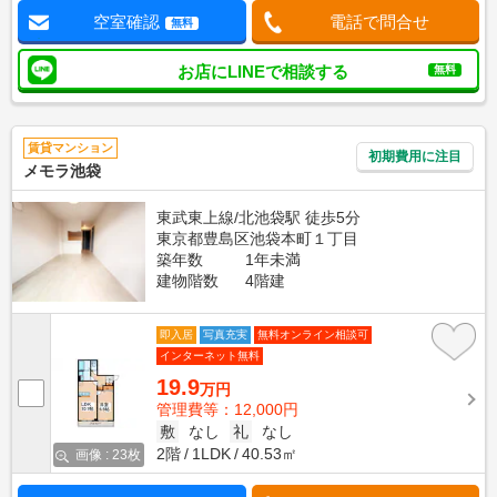
空室確認
電話で問合せ
無料
お店にLINEで相談する
無料
賃貸マンション
初期費用に注目
メモラ池袋
東武東上線/北池袋駅 徒歩5分
東京都豊島区池袋本町１丁目
築年数
1年未満
建物階数
4階建
即入居
写真充実
無料オンライン相談可
インターネット無料
19.9
万円
管理費等：12,000円
敷
なし
礼
なし
2階
1LDK
40.53㎡
画像 : 23枚