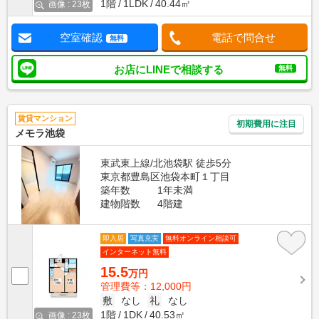
1階
1LDK
40.44㎡
画像 : 23枚
空室確認
電話で問合せ
無料
お店にLINEで相談する
無料
賃貸マンション
初期費用に注目
メモラ池袋
東武東上線/北池袋駅 徒歩5分
東京都豊島区池袋本町１丁目
築年数
1年未満
建物階数
4階建
即入居
写真充実
無料オンライン相談可
インターネット無料
15.5
万円
管理費等：12,000円
敷
なし
礼
なし
1階
1DK
40.53㎡
画像 : 23枚