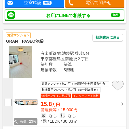
空室確認
電話で問合せ
無料
お店にLINEで相談する
無料
賃貸マンション
初期費用に注目
GRAN PASEO池袋
有楽町線/東池袋駅 徒歩5分
東京都豊島区南池袋２丁目
築年数
築浅
建物階数
5階建
家賃クレジット払い可（※保証会社利用等条件有）
初期費用クレジット払い可（※一部条件有）
無料オンライン相談可
インターネット無料
15.8
万円
管理費等：15,000円
敷
なし
礼
なし
4階
1LDK
30.33㎡
画像 : 23枚