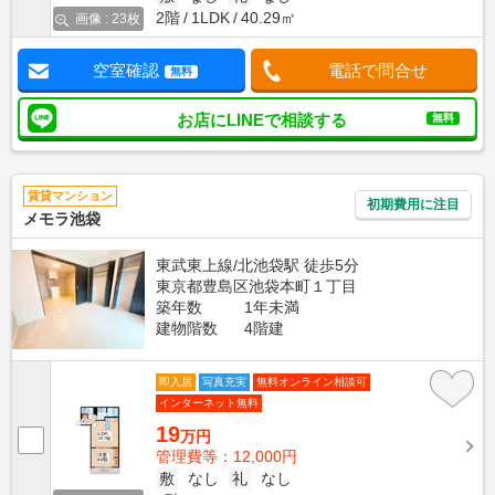
2階
1LDK
40.29㎡
画像 : 23枚
空室確認
電話で問合せ
無料
お店にLINEで相談する
無料
賃貸マンション
初期費用に注目
メモラ池袋
東武東上線/北池袋駅 徒歩5分
東京都豊島区池袋本町１丁目
築年数
1年未満
建物階数
4階建
即入居
写真充実
無料オンライン相談可
インターネット無料
19
万円
管理費等：12,000円
敷
なし
礼
なし