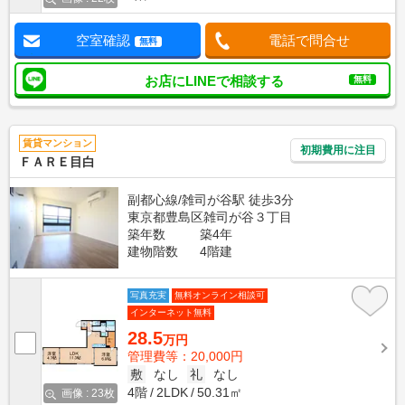
空室確認
電話で問合せ
無料
お店にLINEで相談する
無料
賃貸マンション
初期費用に注目
ＦＡＲＥ目白
副都心線/雑司が谷駅 徒歩3分
東京都豊島区雑司が谷３丁目
築年数
築4年
建物階数
4階建
写真充実
無料オンライン相談可
インターネット無料
28.5
万円
管理費等：20,000円
敷
なし
礼
なし
4階
2LDK
50.31㎡
画像 : 23枚