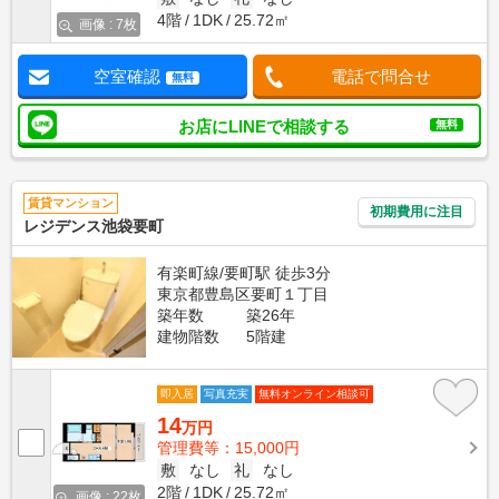
4階
1DK
25.72㎡
画像 : 7枚
空室確認
電話で問合せ
無料
お店にLINEで相談する
無料
賃貸マンション
初期費用に注目
レジデンス池袋要町
有楽町線/要町駅 徒歩3分
東京都豊島区要町１丁目
築年数
築26年
建物階数
5階建
即入居
写真充実
無料オンライン相談可
14
万円
管理費等：15,000円
敷
なし
礼
なし
2階
1DK
25.72㎡
画像 : 22枚