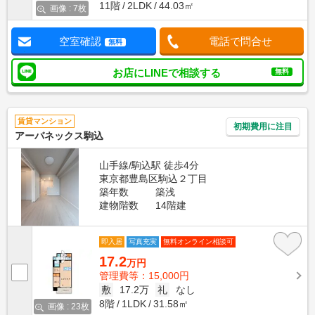
11階
2LDK
44.03㎡
画像 : 7枚
空室確認
電話で問合せ
無料
お店にLINEで相談する
無料
賃貸マンション
初期費用に注目
アーバネックス駒込
山手線/駒込駅 徒歩4分
東京都豊島区駒込２丁目
築年数
築浅
建物階数
14階建
即入居
写真充実
無料オンライン相談可
17.2
万円
管理費等：15,000円
敷
17.2万
礼
なし
8階
1LDK
31.58㎡
画像 : 23枚