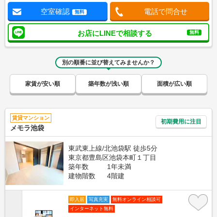
空室確認
電話で問合せ
無料
お店にLINEで相談する
無料
別の順番に並び替えてみませんか？
家賃が安い順
築年数が浅い順
面積が広い順
賃貸マンション
初期費用に注目
メモラ池袋
東武東上線/北池袋駅 徒歩5分
東京都豊島区池袋本町１丁目
築年数
1年未満
建物階数
4階建
即入居
写真充実
無料オンライン相談可
インターネット無料