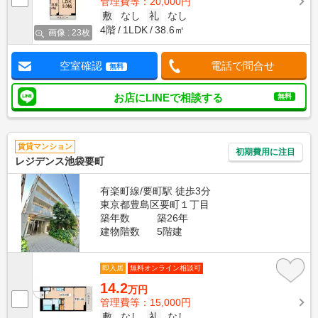
管理費等：20,000円
敷
なし
礼
なし
4階
1LDK
38.6㎡
画像 : 23枚
空室確認
電話で問合せ
無料
お店にLINEで相談する
無料
賃貸マンション
初期費用に注目
レジデンス池袋要町
有楽町線/要町駅 徒歩3分
東京都豊島区要町１丁目
築年数
築26年
建物階数
5階建
即入居
無料オンライン相談可
14.2
万円
管理費等：15,000円
敷
なし
礼
なし