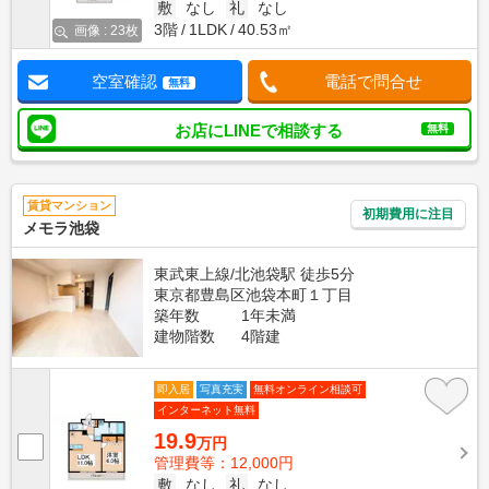
敷
なし
礼
なし
3階
1LDK
40.53㎡
画像 : 23枚
空室確認
電話で問合せ
無料
お店にLINEで相談する
無料
賃貸マンション
初期費用に注目
メモラ池袋
東武東上線/北池袋駅 徒歩5分
東京都豊島区池袋本町１丁目
築年数
1年未満
建物階数
4階建
即入居
写真充実
無料オンライン相談可
インターネット無料
19.9
万円
管理費等：12,000円
敷
なし
礼
なし