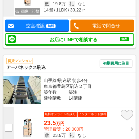
敷
19.8万
礼
なし
14階
1LDK
30.22㎡
画像 : 23枚
空室確認
電話で問合せ
無料
お店にLINEで相談する
無料
賃貸マンション
初期費用に注目
アーバネックス駒込
山手線/駒込駅 徒歩4分
東京都豊島区駒込２丁目
築年数
築浅
建物階数
14階建
無料オンライン相談可
インターネット無料
23.5
万円
管理費等：20,000円
敷
23.5万
礼
なし