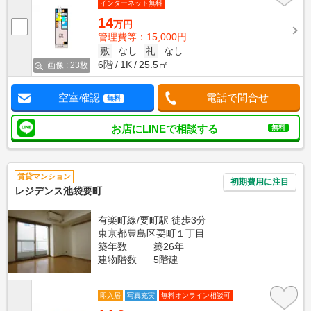
インターネット無料
14
万円
管理費等：15,000円
敷
なし
礼
なし
6階
1K
25.5㎡
画像 : 23枚
空室確認
電話で問合せ
無料
お店にLINEで相談する
無料
賃貸マンション
初期費用に注目
レジデンス池袋要町
有楽町線/要町駅 徒歩3分
東京都豊島区要町１丁目
築年数
築26年
建物階数
5階建
即入居
写真充実
無料オンライン相談可