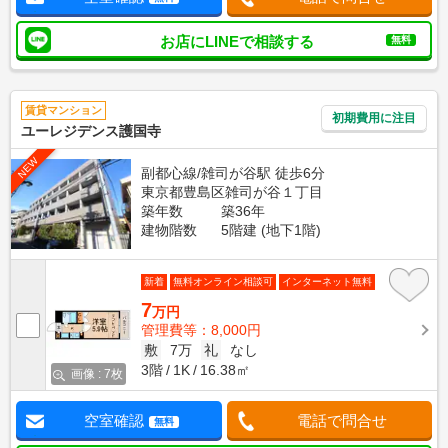
お店にLINEで相談する
無料
賃貸マンション
初期費用に注目
ユーレジデンス護国寺
NEW
副都心線/雑司が谷駅 徒歩6分
東京都豊島区雑司が谷１丁目
築年数
築36年
建物階数
5階建 (地下1階)
新着
無料オンライン相談可
インターネット無料
7
万円
管理費等：8,000円
敷
7万
礼
なし
3階
1K
16.38㎡
画像 : 7枚
空室確認
電話で問合せ
無料