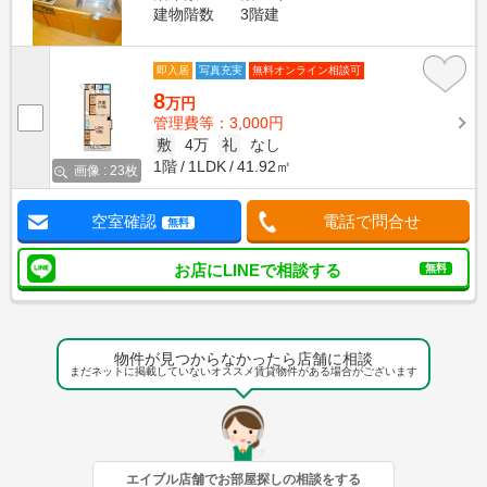
建物階数
3階建
即入居
写真充実
無料オンライン相談可
8
万円
管理費等：3,000円
敷
4万
礼
なし
1階
1LDK
41.92㎡
画像 : 23枚
空室確認
電話で問合せ
無料
お店にLINEで相談する
無料
物件が見つからなかったら店舗に相談
まだネットに掲載していないオススメ賃貸物件がある場合がございます
エイブル店舗でお部屋探しの相談をする