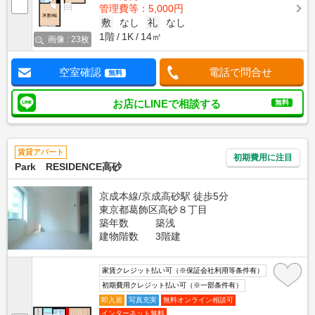
管理費等：5,000円
敷
なし
礼
なし
1階
1K
14㎡
画像 : 23枚
空室確認
電話で問合せ
無料
お店にLINEで相談する
無料
賃貸アパート
初期費用に注目
Park RESIDENCE高砂
京成本線/京成高砂駅 徒歩5分
東京都葛飾区高砂８丁目
築年数
築浅
建物階数
3階建
家賃クレジット払い可（※保証会社利用等条件有）
初期費用クレジット払い可（※一部条件有）
即入居
写真充実
無料オンライン相談可
インターネット無料