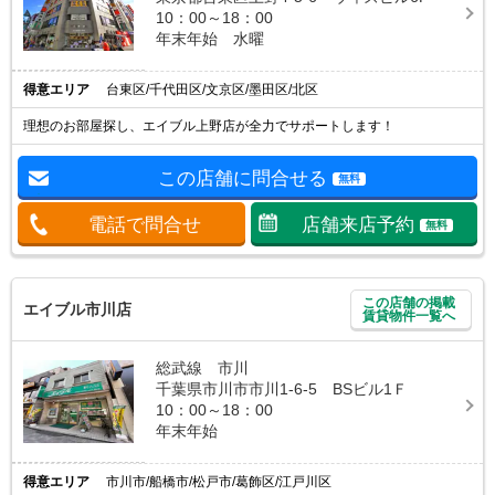
10：00～18：00
年末年始 水曜
得意エリア
台東区/千代田区/文京区/墨田区/北区
理想のお部屋探し、エイブル上野店が全力でサポートします！
この店舗に問合せる
無料
電話で問合せ
店舗来店予約
無料
この店舗の掲載
エイブル市川店
賃貸物件一覧へ
総武線 市川
千葉県市川市市川1-6-5 BSビル1Ｆ
10：00～18：00
年末年始
得意エリア
市川市/船橋市/松戸市/葛飾区/江戸川区