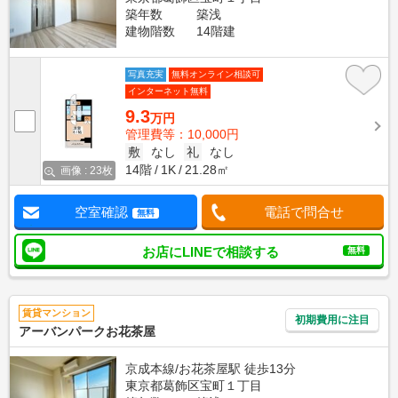
築年数
築浅
建物階数
14階建
写真充実
無料オンライン相談可
インターネット無料
9.3
万円
管理費等：10,000円
敷
なし
礼
なし
14階
1K
21.28㎡
画像 : 23枚
空室確認
電話で問合せ
無料
お店にLINEで相談する
無料
賃貸マンション
初期費用に注目
アーバンパークお花茶屋
京成本線/お花茶屋駅 徒歩13分
東京都葛飾区宝町１丁目