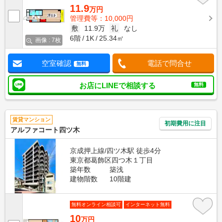
11.9
万円
管理費等：10,000円
敷
11.9万
礼
なし
6階
1K
25.34㎡
画像 : 7枚
空室確認
電話で問合せ
無料
お店にLINEで相談する
無料
賃貸マンション
初期費用に注目
アルファコート四ツ木
京成押上線/四ツ木駅 徒歩4分
東京都葛飾区四つ木１丁目
築年数
築浅
建物階数
10階建
無料オンライン相談可
インターネット無料
10
万円