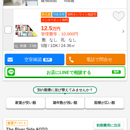
建物階数
8階建
即入居
写真充実
無料オンライン相談可
インターネット無料
12.5
万円
管理費等：10,000円
敷
なし
礼
なし
5階
1DK
24.36㎡
画像 : 23枚
空室確認
電話で問合せ
無料
お店にLINEで相談する
無料
別の順番に並び替えてみませんか？
家賃が安い順
築年数が浅い順
面積が広い順
賃貸アパート
初期費用に注目
The River Side AOTO