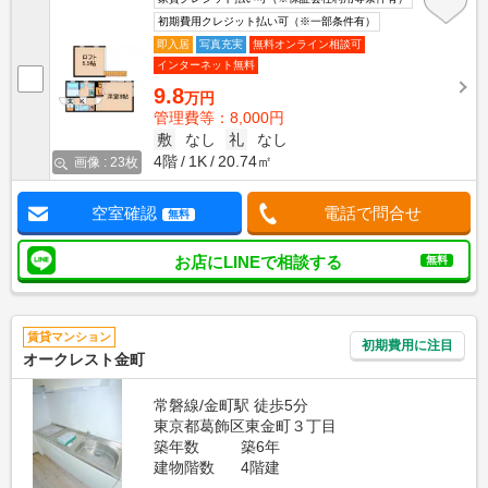
初期費用クレジット払い可（※一部条件有）
即入居
写真充実
無料オンライン相談可
インターネット無料
9.8
万円
管理費等：8,000円
敷
なし
礼
なし
4階
1K
20.74㎡
画像 : 23枚
空室確認
電話で問合せ
無料
お店にLINEで相談する
無料
賃貸マンション
初期費用に注目
オークレスト金町
常磐線/金町駅 徒歩5分
東京都葛飾区東金町３丁目
築年数
築6年
建物階数
4階建