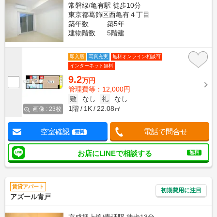
常磐線/亀有駅 徒歩10分
東京都葛飾区西亀有４丁目
築年数
築5年
建物階数
5階建
即入居
写真充実
無料オンライン相談可
インターネット無料
9.2
万円
管理費等：12,000円
敷
なし
礼
なし
1階
1K
22.08㎡
画像 : 23枚
空室確認
電話で問合せ
無料
お店にLINEで相談する
無料
賃貸アパート
初期費用に注目
アズール青戸