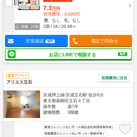
7.3
万円
管理費等：6,500円
敷
なし
礼
なし
1階
1K
20.48㎡
画像 : 22枚
空室確認
電話で問合せ
無料
お店にLINEで相談する
無料
賃貸アパート
初期費用に注目
アリエス立石
京成押上線/京成立石駅 徒歩5分
東京都葛飾区立石４丁目
築年数
築7年
建物階数
3階建
家賃クレジット払い可（※保証会社利用等条件有）
初期費用クレジット払い可（※一部条件有）