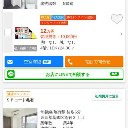
建物階数
8階建
即入居
写真充実
無料オンライン相談可
インターネット無料
12
万円
管理費等：10,000円
敷
なし
礼
なし
4階
1DK
24.36㎡
画像 : 23枚
空室確認
電話で問合せ
無料
お店にLINEで相談する
無料
賃貸マンション
初期費用に注目
ＳＰコート亀有
常磐線/亀有駅 徒歩5分
東京都葛飾区亀有３丁目
築年数
築4年