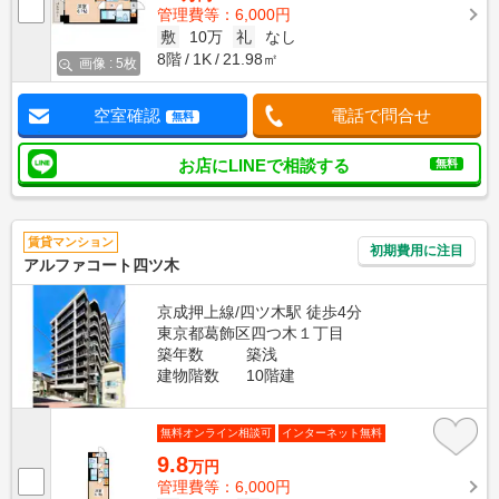
管理費等：6,000円
敷
10万
礼
なし
8階
1K
21.98㎡
画像 : 5枚
空室確認
電話で問合せ
無料
お店にLINEで相談する
無料
賃貸マンション
初期費用に注目
アルファコート四ツ木
京成押上線/四ツ木駅 徒歩4分
東京都葛飾区四つ木１丁目
築年数
築浅
建物階数
10階建
無料オンライン相談可
インターネット無料
9.8
万円
管理費等：6,000円