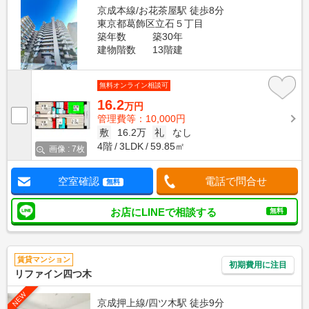
京成本線/お花茶屋駅 徒歩8分
東京都葛飾区立石５丁目
築年数
築30年
建物階数
13階建
無料オンライン相談可
16.2
万円
管理費等：10,000円
敷
16.2万
礼
なし
4階
3LDK
59.85㎡
画像 : 7枚
空室確認
電話で問合せ
無料
お店にLINEで相談する
無料
賃貸マンション
初期費用に注目
リファイン四つ木
NEW
京成押上線/四ツ木駅 徒歩9分