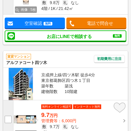
敷
9.8万
礼
なし
4階
1K
21.42㎡
画像 : 5枚
空室確認
電話で問合せ
無料
お店にLINEで相談する
無料
賃貸マンション
初期費用に注目
アルファコート四ツ木
京成押上線/四ツ木駅 徒歩4分
東京都葛飾区四つ木１丁目
築年数
築浅
建物階数
10階建
無料オンライン相談可
インターネット無料
9.7
万円
管理費等：6,000円
敷
9.7万
礼
なし