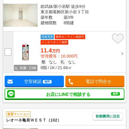
総武線/新小岩駅 徒歩9分
東京都葛飾区新小岩３丁目
築年数
築3年
建物階数
8階建
写真充実
無料オンライン相談可
インターネット無料
11.4
万円
管理費等：10,000円
敷
なし
礼
なし
8階
1K
21.66㎡
画像 : 23枚
空室確認
電話で問合せ
無料
お店にLINEで相談する
無料
賃貸マンション
初期費用に注目
レオーネ亀有ＷＥＳＴ（102）