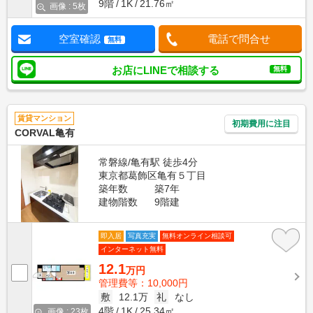
9階
1K
21.76㎡
画像 : 5枚
空室確認
電話で問合せ
無料
お店にLINEで相談する
無料
賃貸マンション
初期費用に注目
CORVAL亀有
常磐線/亀有駅 徒歩4分
東京都葛飾区亀有５丁目
築年数
築7年
建物階数
9階建
即入居
写真充実
無料オンライン相談可
インターネット無料
12.1
万円
管理費等：10,000円
敷
12.1万
礼
なし
4階
1K
25.34㎡
画像 : 23枚