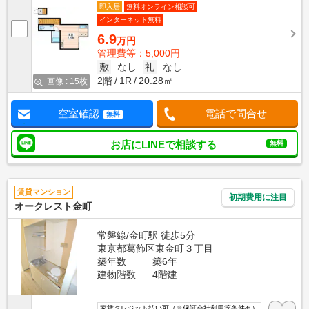
即入居
無料オンライン相談可
インターネット無料
6.9
万円
管理費等：5,000円
敷
なし
礼
なし
2階
1R
20.28㎡
画像 : 15枚
空室確認
電話で問合せ
無料
お店にLINEで相談する
無料
賃貸マンション
初期費用に注目
オークレスト金町
常磐線/金町駅 徒歩5分
東京都葛飾区東金町３丁目
築年数
築6年
建物階数
4階建
家賃クレジット払い可（※保証会社利用等条件有）