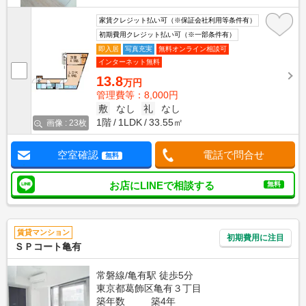
家賃クレジット払い可（※保証会社利用等条件有）
初期費用クレジット払い可（※一部条件有）
即入居
写真充実
無料オンライン相談可
インターネット無料
13.8
万円
管理費等：8,000円
敷
なし
礼
なし
1階
1LDK
33.55㎡
画像 : 23枚
空室確認
電話で問合せ
無料
お店にLINEで相談する
無料
賃貸マンション
初期費用に注目
ＳＰコート亀有
常磐線/亀有駅 徒歩5分
東京都葛飾区亀有３丁目
築年数
築4年