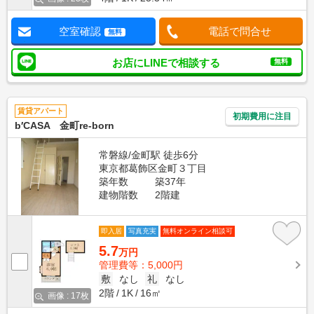
空室確認
電話で問合せ
無料
お店にLINEで相談する
無料
賃貸アパート
初期費用に注目
b′CASA 金町re-born
常磐線/金町駅 徒歩6分
東京都葛飾区金町３丁目
築年数
築37年
建物階数
2階建
即入居
写真充実
無料オンライン相談可
5.7
万円
管理費等：5,000円
敷
なし
礼
なし
2階
1K
16㎡
画像 : 17枚