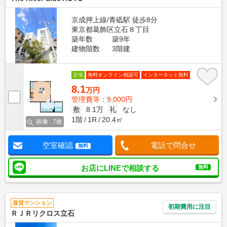
京成押上線/青砥駅 徒歩8分
東京都葛飾区立石８丁目
築年数
築9年
建物階数
3階建
定借
無料オンライン相談可
インターネット無料
8.1
万円
管理費等：9,000円
敷
8.1万
礼
なし
1階
1R
20.4㎡
画像 : 7枚
空室確認
電話で問合せ
無料
お店にLINEで相談する
無料
賃貸マンション
初期費用に注目
ＲＪＲリクロス立石