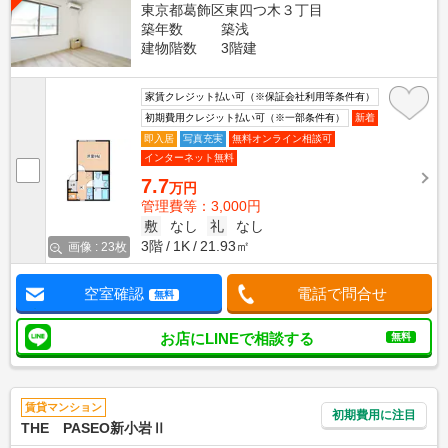
東京都葛飾区東四つ木３丁目
築年数
築浅
建物階数
3階建
家賃クレジット払い可（※保証会社利用等条件有）
初期費用クレジット払い可（※一部条件有）
新着
即入居
写真充実
無料オンライン相談可
インターネット無料
7.7
万円
管理費等：3,000円
敷
なし
礼
なし
3階
1K
21.93㎡
画像 : 23枚
空室確認
電話で問合せ
無料
お店にLINEで相談する
無料
賃貸マンション
初期費用に注目
THE PASEO新小岩Ⅱ