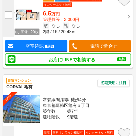
インターネット無料
6.5
万円
管理費等：3,000円
敷
なし
礼
なし
2階
1K
20.48㎡
画像 : 20枚
空室確認
電話で問合せ
無料
お店にLINEで相談する
無料
賃貸マンション
初期費用に注目
CORVAL亀有
NEW
常磐線/亀有駅 徒歩4分
東京都葛飾区亀有５丁目
築年数
築7年
建物階数
9階建
新着
無料オンライン相談可
インターネット無料