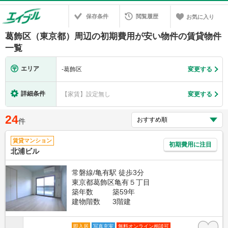
保存条件
閲覧履歴
お気に入り
葛飾区（東京都）周辺の初期費用が安い物件の賃貸物件
一覧
エリア
-
葛飾区
変更する
詳細条件
【家賃】設定無し
変更する
24
件
賃貸マンション
初期費用に注目
北浦ビル
常磐線/亀有駅 徒歩3分
東京都葛飾区亀有５丁目
築年数
築59年
建物階数
3階建
即入居
写真充実
無料オンライン相談可