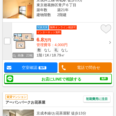
京成押上線/青砥駅 徒歩13分
東京都葛飾区青戸６丁目
築年数
築21年
建物階数
2階建
写真充実
無料オンライン相談可
インターネット無料
6.8
万円
管理費等：4,000円
敷
なし
礼
なし
1階
1K
18.79㎡
画像 : 23枚
空室確認
電話で問合せ
無料
お店にLINEで相談する
無料
賃貸マンション
初期費用に注目
アーバンパークお花茶屋
京成本線/お花茶屋駅 徒歩13分