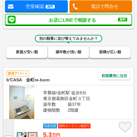
空室確認
電話で問合せ
無料
お店にLINEで相談する
無料
別の順番に並び替えてみませんか？
家賃が安い順
築年数が浅い順
面積が広い順
賃貸アパート
初期費用に注目
b′CASA 金町re-born
常磐線/金町駅 徒歩6分
東京都葛飾区金町３丁目
築年数
築37年
建物階数
2階建
写真充実
無料オンライン相談可
5.3
万円