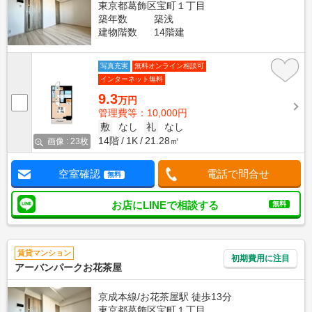
東京都葛飾区宝町１丁目
築年数
築浅
建物階数
14階建
写真充実
無料オンライン相談可
インターネット無料
9.3
万円
管理費等：10,000円
敷
なし
礼
なし
14階
1K
21.28㎡
画像 : 23枚
空室確認
電話で問合せ
無料
お店にLINEで相談する
無料
賃貸マンション
初期費用に注目
アーバンパークお花茶屋
京成本線/お花茶屋駅 徒歩13分
東京都葛飾区宝町１丁目