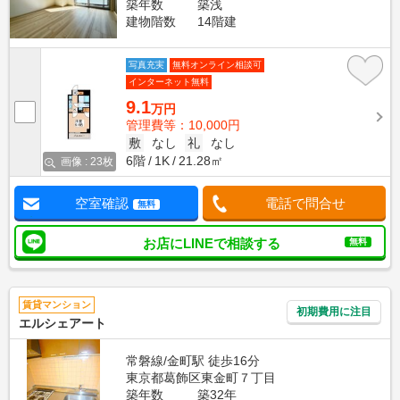
築年数
築浅
建物階数
14階建
写真充実
無料オンライン相談可
インターネット無料
9.1
万円
管理費等：10,000円
敷
なし
礼
なし
6階
1K
21.28㎡
画像 : 23枚
空室確認
電話で問合せ
無料
お店にLINEで相談する
無料
賃貸マンション
初期費用に注目
エルシェアート
常磐線/金町駅 徒歩16分
東京都葛飾区東金町７丁目
築年数
築32年