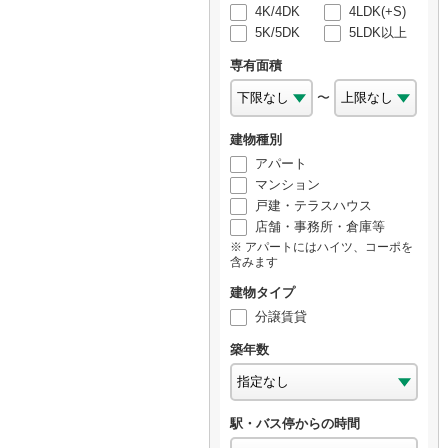
4K/4DK
4LDK(+S)
5K/5DK
5LDK以上
専有面積
〜
建物種別
アパート
マンション
戸建・テラスハウス
店舗・事務所・倉庫等
アパートにはハイツ、コーポを
含みます
建物タイプ
分譲賃貸
築年数
駅・バス停からの時間