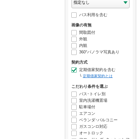
バス利用を含む
画像の有無
間取図付
外観
内観
360°パノラマ写真あり
契約方式
定期借家契約を含む
定期借家契約とは
こだわり条件を選ぶ
バス･トイレ別
室内洗濯機置場
駐車場付
エアコン
ベランダ･バルコニー
ガスコンロ対応
オートロック