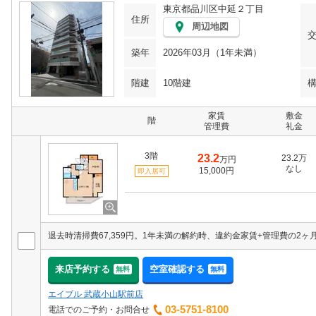
東京都品川区中延２丁目
住所
周辺地図
築年
2026年03月（1年未満）
階建
10階建
家賃
敷金
階
管理費
礼金
3階
23.2
23.2万
万円
なし
15,000円
即入居可
来店予約する
空室確認する
無料
無料
エイブル 武蔵小山駅前店
03-5751-8100
電話でのご予約・お問合せ