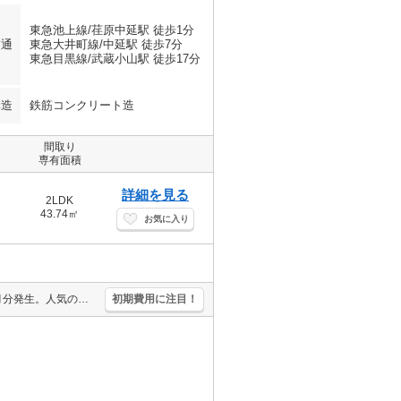
東急池上線/荏原中延駅 徒歩1分
交通
東急大井町線/中延駅 徒歩7分
東急目黒線/武蔵小山駅 徒歩17分
構造
鉄筋コンクリート造
間取り
専有面積
詳細を見る
2LDK
43.74㎡
お気に入り
退去時清掃費67,359円。1年未満の解約時、違約金家賃+管理費の2ヶ月分発生。人気の新築。駅近。2026年4月末までにご契約の方、1ヶ月家賃フリーレント。
初期費用に注目！