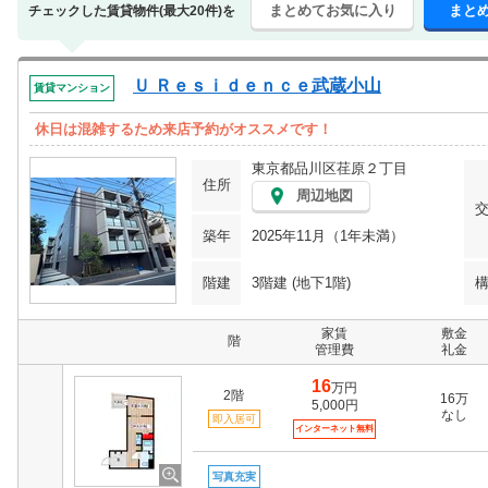
まとめてお気に入り
まと
チェックした賃貸物件(最大20件)を
Ｕ Ｒｅｓｉｄｅｎｃｅ武蔵小山
賃貸マンション
休日は混雑するため来店予約がオススメです！
東京都品川区荏原２丁目
住所
周辺地図
築年
2025年11月（1年未満）
階建
3階建 (地下1階)
家賃
敷金
階
管理費
礼金
16
万円
2階
16万
5,000円
なし
即入居可
インターネット無料
写真充実