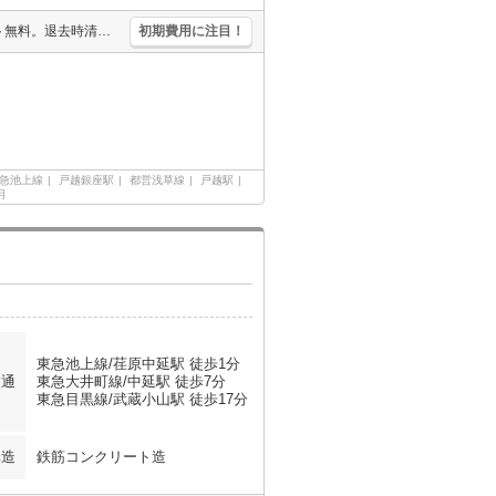
1年以内の解約は違約金1ヶ月分発生。うれしい礼金0!。インターネット無料。退去時清掃費49,500円。
初期費用に注目！
急池上線
戸越銀座駅
都営浅草線
戸越駅
月
東急池上線/荏原中延駅 徒歩1分
交通
東急大井町線/中延駅 徒歩7分
東急目黒線/武蔵小山駅 徒歩17分
構造
鉄筋コンクリート造