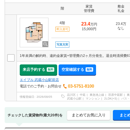
家賃
敷金
階
管理費
礼金
4階
23.4
23.4万
万円
なし
15,000円
即入居可
写真充実
来店予約する
空室確認する
無料
無料
エイブル 武蔵小山駅前店
03-5751-8100
電話でのご予約・お問合せ
品川区
中延
東急池上線
荏原中延駅
東
情報登録日
2026/08/05
武蔵小山駅
マンション
2LDK(+S)
バス・
まとめてお気に入り
まと
チェックした賃貸物件(最大20件)を