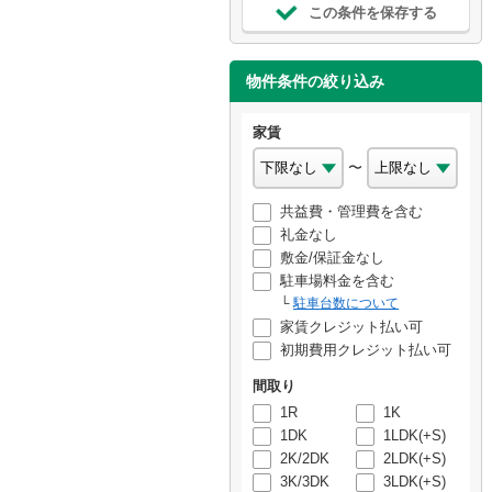
この条件を保存する
物件条件の絞り込み
家賃
〜
共益費・管理費を含む
礼金なし
敷金/保証金なし
駐車場料金を含む
駐車台数について
家賃クレジット払い可
初期費用クレジット払い可
間取り
1R
1K
1DK
1LDK(+S)
2K/2DK
2LDK(+S)
3K/3DK
3LDK(+S)