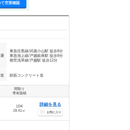
めて空室確認
東急目黒線/武蔵小山駅 徒歩8分
交通
東急池上線/戸越銀座駅 徒歩9分
都営浅草線/戸越駅 徒歩12分
構造
鉄筋コンクリート造
間取り
専有面積
詳細を見る
1DK
28.41㎡
お気に入り