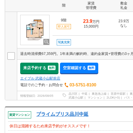
家賃
敷金
階
管理費
礼金
9階
23.9
23.9万
万円
なし
15,000円
即入居可
写真充実
来店予約する
空室確認する
無料
無料
エイブル 武蔵小山駅前店
03-5751-8100
電話でのご予約・お問合せ
品川区
中延
東急池上線
荏原中延駅
東
情報登録日
2026/08/05
武蔵小山駅
マンション
2LDK(+S)
バス・
プライムブリス品川中延
賃貸マンション
休日は混雑するため来店予約がオススメです！