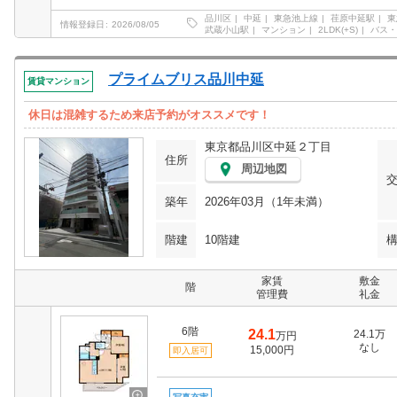
品川区
中延
東急池上線
荏原中延駅
東
情報登録日
2026/08/05
武蔵小山駅
マンション
2LDK(+S)
バス・
プライムブリス品川中延
賃貸マンション
休日は混雑するため来店予約がオススメです！
東京都品川区中延２丁目
住所
周辺地図
築年
2026年03月（1年未満）
階建
10階建
家賃
敷金
階
管理費
礼金
6階
24.1
24.1万
万円
なし
15,000円
即入居可