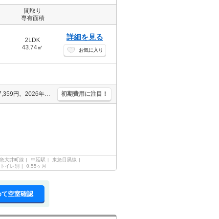
間取り
専有面積
詳細を見る
2LDK
43.74㎡
お気に入り
1年未満の解約時、違約金家賃+管理費の2ヶ月分発生。退去時清掃費67,359円。2026年4月末までにご契約の方、1ヶ月家賃フリーレント。人気の新築。駅近。
初期費用に注目！
急大井町線
中延駅
東急目黒線
トイレ別
0.55ヶ月
めて空室確認