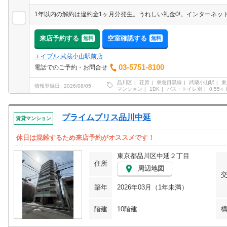
来店予約する
空室確認する
無料
無料
エイブル 武蔵小山駅前店
03-5751-8100
電話でのご予約・お問合せ
品川区
荏原
東急目黒線
武蔵小山駅
東
情報登録日
2026/08/05
マンション
1DK
バス・トイレ別
0.55ヶ
プライムブリス品川中延
賃貸マンション
休日は混雑するため来店予約がオススメです！
東京都品川区中延２丁目
住所
周辺地図
築年
2026年03月（1年未満）
階建
10階建