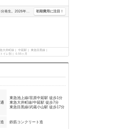
退去時清掃費67,359円。1年未満の解約時、違約金家賃+管理費の3ヶ月分発生。2026年4月末までにご契約の方、2ヶ月家賃フリーレント。人気の新築。駅近。
初期費用に注目！
急大井町線
中延駅
東急目黒線
トイレ別
0.55ヶ月
東急池上線/荏原中延駅 徒歩1分
交通
東急大井町線/中延駅 徒歩7分
東急目黒線/武蔵小山駅 徒歩17分
構造
鉄筋コンクリート造