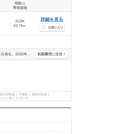
間取り
専有面積
詳細を見る
2LDK
43.74㎡
お気に入り
退去時清掃費67,359円。1年未満の解約時、違約金家賃+管理費の3ヶ月分発生。2026年4月末までにご契約の方、2ヶ月家賃フリーレント。人気の新築。駅近。
初期費用に注目！
急大井町線
中延駅
東急目黒線
トイレ別
0.55ヶ月