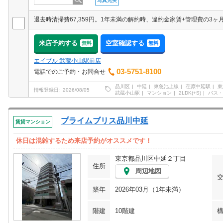
写真充実
来店予約する
空室確認する
無料
無料
エイブル 武蔵小山駅前店
03-5751-8100
電話でのご予約・お問合せ
品川区
中延
東急池上線
荏原中延駅
東
情報登録日
2026/08/05
武蔵小山駅
マンション
2LDK(+S)
バス・
プライムブリス品川中延
賃貸マンション
休日は混雑するため来店予約がオススメです！
東京都品川区中延２丁目
住所
周辺地図
築年
2026年03月（1年未満）
階建
10階建