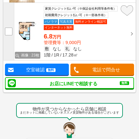
家賃クレジット払い可（※保証会社利用等条件有）
初期費用クレジット払い可（※一部条件有）
パノラマ
写真充実
無料オンライン相談可
インターネット無料
6.8
万円
管理費等：9,000円
敷
なし
礼
なし
1階
1R
17.28㎡
画像 : 23枚
空室確認
電話で問合せ
無料
お店にLINEで相談する
無料
物件が見つからなかったら店舗に相談
まだネットに掲載していないオススメ賃貸物件がある場合がございます