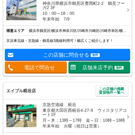
神奈川県横浜市鶴見区豊岡町2-2 鶴見フー
ガ2 3F
10：00～18：00
年末年始 7/9
得意エリア
横浜市鶴見区/横浜市神奈川区/川崎市川崎区/川崎市幸区/横浜市港北区
京浜東北線・京急線・鶴見線3路線利用可！幅広くご紹介します！
この店舗に問合せる
無料
電話で問合せ
店舗来店予約
無料
この店舗の掲載
エイブル糀谷店
賃貸物件一覧へ
京急空港線 糀谷
東京都大田区西糀谷4-27-9 ウィスタリアコ
ート1F
月～木：13時～17時 金～日：10時～18時
年末年始 火曜（祝日は営業）