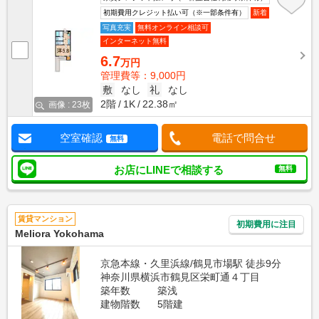
初期費用クレジット払い可（※一部条件有）
新着
写真充実
無料オンライン相談可
インターネット無料
6.7
万円
管理費等：9,000円
敷
なし
礼
なし
2階
1K
22.38㎡
画像 : 23枚
空室確認
電話で問合せ
無料
お店にLINEで相談する
無料
賃貸マンション
初期費用に注目
Meliora Yokohama
京急本線・久里浜線/鶴見市場駅 徒歩9分
神奈川県横浜市鶴見区栄町通４丁目
築年数
築浅
建物階数
5階建