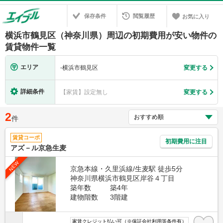
保存条件
閲覧履歴
お気に入り
横浜市鶴見区（神奈川県）周辺の初期費用が安い物件の
賃貸物件一覧
エリア
-
横浜市鶴見区
変更する
詳細条件
【家賃】設定無し
変更する
2
件
賃貸コーポ
初期費用に注目
アズ－ル京急生麦
NEW
京急本線・久里浜線/生麦駅 徒歩5分
神奈川県横浜市鶴見区岸谷４丁目
築年数
築4年
建物階数
3階建
家賃クレジット払い可（※保証会社利用等条件有）