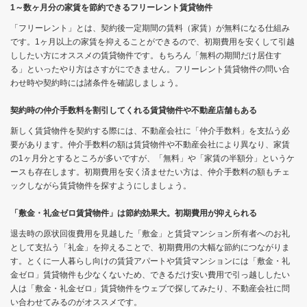
1～数ヶ月分の家賃を節約できるフリーレント賃貸物件
「フリーレント」とは、契約後一定期間の賃料（家賃）が無料になる仕組み
です。1ヶ月以上の家賃を抑えることができるので、初期費用を安くして引越
ししたい方にオススメの賃貸物件です。もちろん「無料の期間だけ居住す
る」といったやり方はさすがにできません。フリーレント賃貸物件の問い合
わせ時や契約時には諸条件を確認しましょう。
契約時の仲介手数料を割引してくれる賃貸物件や不動産店舗もある
新しく賃貸物件を契約する際には、不動産会社に「仲介手数料」を支払う必
要があります。仲介手数料の額は賃貸物件や不動産会社により異なり、家賃
の1ヶ月分とするところが多いですが、「無料」や「家賃の半額分」というケ
ースも存在します。初期費用を安く済ませたい方は、仲介手数料の額もチェ
ックしながら賃貸物件を探すようにしましょう。
「敷金・礼金ゼロ賃貸物件」は節約効果大。初期費用が抑えられる
退去時の原状回復費用を見越した「敷金」と賃貸マンション所有者へのお礼
として支払う「礼金」を抑えることで、初期費用の大幅な節約につながりま
す。とくに一人暮らし向けの賃貸アパートや賃貸マンションには「敷金・礼
金ゼロ」賃貸物件も少なくないため、できるだけ安い費用で引っ越ししたい
人は「敷金・礼金ゼロ」賃貸物件をウェブで探してみたり、不動産会社に問
い合わせてみるのがオススメです。