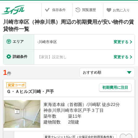
保存条件
閲覧履歴
お気に入り
川崎市幸区（神奈川県）周辺の初期費用が安い物件の賃
貸物件一覧
エリア
-
川崎市幸区
変更する
詳細条件
【家賃】設定無し
変更する
1
件
賃貸コーポ
初期費用に注目
Ｇ・Ａヒルズ川崎・戸手
東海道本線（首都圏）/川崎駅 徒歩22分
神奈川県川崎市幸区戸手３丁目
築年数
築11年
建物階数
2階建
家賃クレジット払い可（※保証会社利用等条件有）