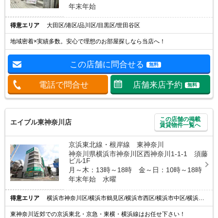
年末年始
得意エリア
大田区/港区/品川区/目黒区/世田谷区
地域密着×実績多数。安心で理想のお部屋探しなら当店へ！
この店舗に問合せる
無料
電話で問合せ
店舗来店予約
無料
この店舗の掲載
エイブル東神奈川店
賃貸物件一覧へ
京浜東北線・根岸線 東神奈川
神奈川県横浜市神奈川区西神奈川1-1-1 須藤
ビル1F
月～木：13時～18時 金～日：10時～18時
年末年始 水曜
得意エリア
横浜市神奈川区/横浜市鶴見区/横浜市西区/横浜市中区/横浜市南区
東神奈川近郊での京浜東北・京急・東横・横浜線はお任せ下さい！