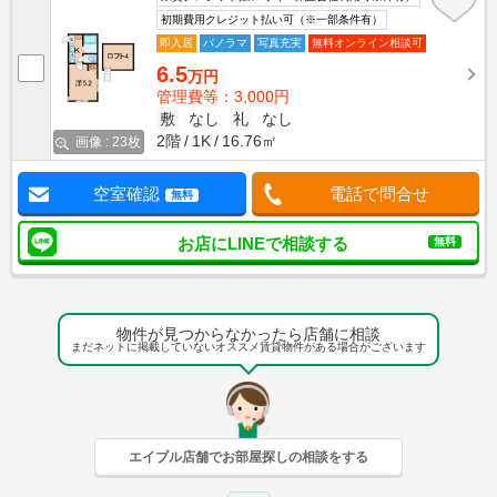
初期費用クレジット払い可（※一部条件有）
即入居
パノラマ
写真充実
無料オンライン相談可
6.5
万円
管理費等：3,000円
敷
なし
礼
なし
2階
1K
16.76㎡
画像 : 23枚
空室確認
電話で問合せ
無料
お店にLINEで相談する
無料
物件が見つからなかったら店舗に相談
まだネットに掲載していないオススメ賃貸物件がある場合がございます
エイブル店舗でお部屋探しの相談をする