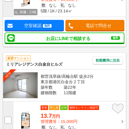
敷
なし
礼
なし
5階
1K
23.14㎡
画像 : 13枚
空室確認
電話で問合せ
無料
お店にLINEで相談する
無料
賃貸マンション
初期費用に注目
ミリアレジデンス白金台ヒルズ
NEW
都営浅草線/高輪台駅 徒歩2分
東京都港区白金台２丁目
築年数
築22年
建物階数
11階建
新着
即入居
定借
無料オンライン相談可
13.7
万円
管理費等：15,000円
敷
なし
礼
なし