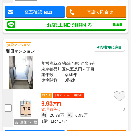
空室確認
電話で問合せ
無料
お店にLINEで相談する
無料
賃貸マンション
初期費用に注目
和田マンション
都営浅草線/高輪台駅 徒歩5分
東京都品川区東五反田４丁目
築年数
築59年
建物階数
3階建
即入居
無料オンライン相談可
6.93
万円
管理費等：--
敷
20.79万
礼
6.93万
1階
1R
17㎡
画像 : 23枚