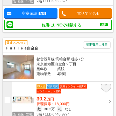
2階
1LDK
36.6㎡
画像 : 17枚
空室確認
電話で問合せ
無料
お店にLINEで相談する
無料
賃貸マンション
初期費用に注目
Ｆｕｌｌｅａ白金台
都営浅草線/高輪台駅 徒歩7分
東京都港区白金台２丁目
築年数
築浅
建物階数
4階建
即入居
写真充実
無料オンライン相談可
インターネット無料
30.2
万円
管理費等：18,000円
敷
30.2万
礼
なし
3階
1LDK
48.97㎡
画像 : 23枚