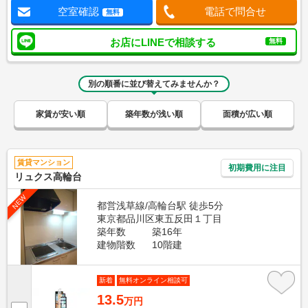
空室確認
電話で問合せ
無料
お店にLINEで相談する
無料
別の順番に並び替えてみませんか？
家賃が安い順
築年数が浅い順
面積が広い順
賃貸マンション
初期費用に注目
リュクス高輪台
NEW
都営浅草線/高輪台駅 徒歩5分
東京都品川区東五反田１丁目
築年数
築16年
建物階数
10階建
新着
無料オンライン相談可
13.5
万円