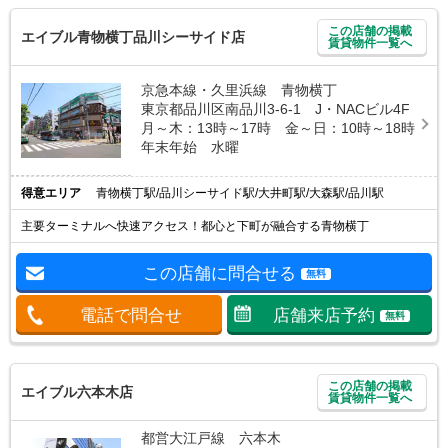
この店舗の掲載
エイブル青物横丁品川シーサイド店
賃貸物件一覧へ
京急本線・久里浜線 青物横丁
東京都品川区南品川3-6-1 J・NACビル4F
月～木：13時～17時 金～日：10時～18時
年末年始 水曜
得意エリア
青物横丁駅/品川シーサイド駅/大井町駅/大森駅/品川駅
主要ターミナルへ快速アクセス！都心と下町が融合する青物横丁
この店舗に問合せる
無料
電話で問合せ
店舗来店予約
無料
この店舗の掲載
エイブル六本木店
賃貸物件一覧へ
都営大江戸線 六本木