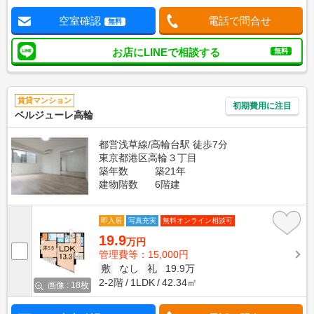
空室確認
電話で問合せ
無料
お店にLINEで相談する
無料
賃貸マンション
初期費用に注目
ベルジューレ高輪
都営浅草線/高輪台駅 徒歩7分
東京都港区高輪３丁目
築年数
築21年
建物階数
6階建
即入居
写真充実
無料オンライン相談可
19.9
万円
管理費等：15,000円
敷
なし
礼
19.9万
2-2階
1LDK
42.34㎡
画像 : 18枚