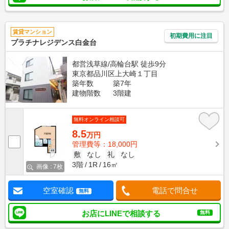
賃貸マンション
初期費用に注目
プラチナレジデンス白金台
都営浅草線/高輪台駅 徒歩9分
東京都品川区上大崎１丁目
築年数
築7年
建物階数
3階建
無料オンライン相談可
8.5
万円
管理費等：18,000円
敷
なし
礼
なし
3階
1R
16㎡
画像 : 7枚
空室確認
電話で問合せ
無料
お店にLINEで相談する
無料