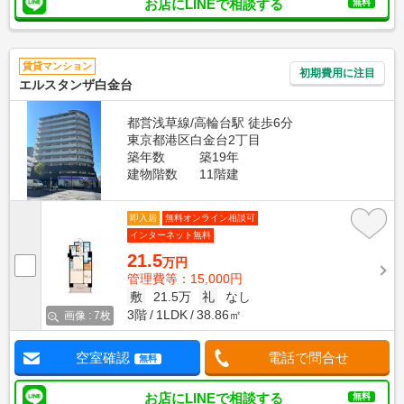
お店にLINEで相談する
無料
賃貸マンション
初期費用に注目
エルスタンザ白金台
都営浅草線/高輪台駅 徒歩6分
東京都港区白金台2丁目
築年数
築19年
建物階数
11階建
即入居
無料オンライン相談可
インターネット無料
21.5
万円
管理費等：15,000円
敷
21.5万
礼
なし
3階
1LDK
38.86㎡
画像 : 7枚
空室確認
電話で問合せ
無料
お店にLINEで相談する
無料