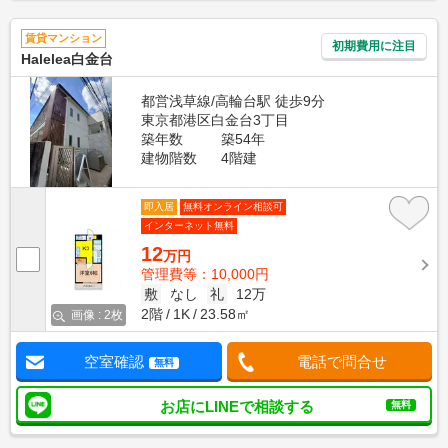
賃貸マンション
初期費用に注目
Halelea白金台
都営浅草線/高輪台駅 徒歩9分
東京都港区白金台3丁目
築年数
築54年
建物階数
4階建
即入居
無料オンライン相談可
インターネット無料
12
万円
管理費等：10,000円
敷
なし
礼
12万
2階
1K
23.58㎡
画像 : 2枚
空室確認
電話で問合せ
無料
お店にLINEで相談する
無料