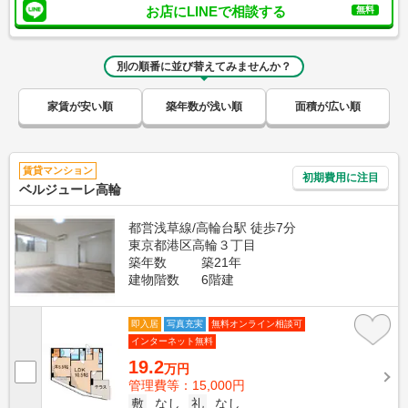
お店にLINEで相談する
無料
別の順番に並び替えてみませんか？
家賃が安い順
築年数が浅い順
面積が広い順
賃貸マンション
初期費用に注目
ベルジューレ高輪
都営浅草線/高輪台駅 徒歩7分
東京都港区高輪３丁目
築年数
築21年
建物階数
6階建
即入居
写真充実
無料オンライン相談可
インターネット無料
19.2
万円
管理費等：15,000円
敷
なし
礼
なし