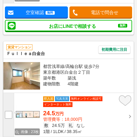
空室確認
電話で問合せ
無料
お店にLINEで相談する
無料
賃貸マンション
初期費用に注目
Ｆｕｌｌｅａ白金台
都営浅草線/高輪台駅 徒歩7分
東京都港区白金台２丁目
築年数
築浅
建物階数
4階建
即入居
写真充実
無料オンライン相談可
インターネット無料
24.5
万円
管理費等：18,000円
敷
24.5万
礼
なし
1階
1LDK
38.35㎡
画像 : 23枚