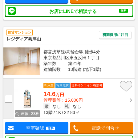
お店にLINEで相談する
無料
賃貸マンション
初期費用に注目
レジディア島津山
都営浅草線/高輪台駅 徒歩4分
東京都品川区東五反田１丁目
築年数
築21年
建物階数
13階建 (地下1階)
即入居
写真充実
無料オンライン相談可
14.6
万円
管理費等：15,000円
敷
なし
礼
なし
13階
1K
22.83㎡
画像 : 23枚
空室確認
電話で問合せ
無料