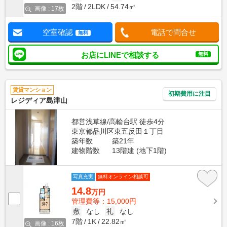
2階
2LDK
54.74㎡
画像 : 17枚
空室確認
電話で問合せ
無料
お店にLINEで相談する
無料
賃貸マンション
初期費用に注目
レジディア島津山
都営浅草線/高輪台駅 徒歩4分
東京都品川区東五反田１丁目
築年数
築21年
建物階数
13階建 (地下1階)
写真充実
無料オンライン相談可
14.8
万円
管理費等：15,000円
敷
なし
礼
なし
7階
1K
22.82㎡
画像 : 16枚