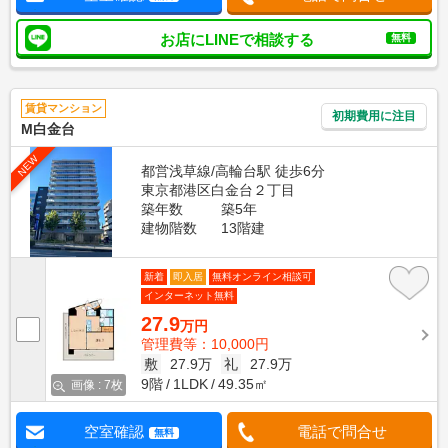
お店にLINEで相談する
無料
賃貸マンション
初期費用に注目
M白金台
NEW
都営浅草線/高輪台駅 徒歩6分
東京都港区白金台２丁目
築年数
築5年
建物階数
13階建
新着
即入居
無料オンライン相談可
インターネット無料
27.9
万円
管理費等：10,000円
敷
27.9万
礼
27.9万
9階
1LDK
49.35㎡
画像 : 7枚
空室確認
電話で問合せ
無料