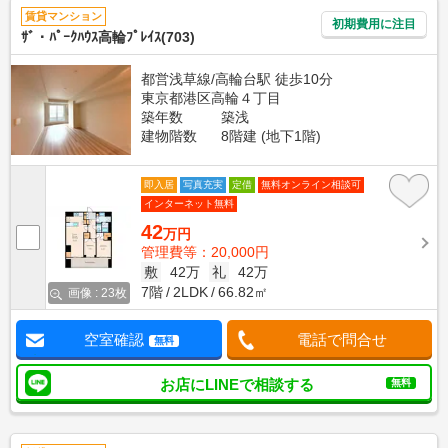
賃貸マンション
初期費用に注目
ｻﾞ・ﾊﾟｰｸﾊｳｽ高輪ﾌﾟﾚｲｽ(703)
都営浅草線/高輪台駅 徒歩10分
東京都港区高輪４丁目
築年数
築浅
建物階数
8階建 (地下1階)
即入居
写真充実
定借
無料オンライン相談可
インターネット無料
42
万円
管理費等：20,000円
敷
42万
礼
42万
7階
2LDK
66.82㎡
画像 : 23枚
空室確認
電話で問合せ
無料
お店にLINEで相談する
無料