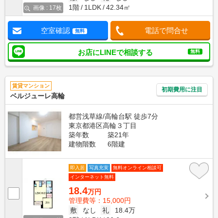
1階
1LDK
42.34㎡
画像 : 17枚
空室確認
電話で問合せ
無料
お店にLINEで相談する
無料
賃貸マンション
初期費用に注目
ベルジューレ高輪
都営浅草線/高輪台駅 徒歩7分
東京都港区高輪３丁目
築年数
築21年
建物階数
6階建
即入居
写真充実
無料オンライン相談可
インターネット無料
18.4
万円
管理費等：15,000円
敷
なし
礼
18.4万