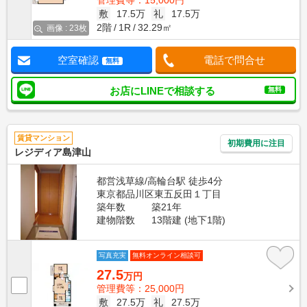
管理費等：15,000円
敷
17.5万
礼
17.5万
2階
1R
32.29㎡
画像 : 23枚
空室確認
電話で問合せ
無料
お店にLINEで相談する
無料
賃貸マンション
初期費用に注目
レジディア島津山
都営浅草線/高輪台駅 徒歩4分
東京都品川区東五反田１丁目
築年数
築21年
建物階数
13階建 (地下1階)
写真充実
無料オンライン相談可
27.5
万円
管理費等：25,000円
敷
27.5万
礼
27.5万