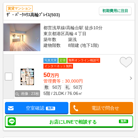
賃貸マンション
初期費用に注目
ｻﾞ・ﾊﾟｰｸﾊｳｽ高輪ﾌﾟﾚｲｽ(503)
都営浅草線/高輪台駅 徒歩10分
東京都港区高輪４丁目
築年数
築浅
建物階数
8階建 (地下1階)
写真充実
定借
無料オンライン相談可
インターネット無料
50
万円
管理費等：30,000円
敷
50万
礼
50万
5階
2LDK
76.06㎡
画像 : 23枚
空室確認
電話で問合せ
無料
お店にLINEで相談する
無料