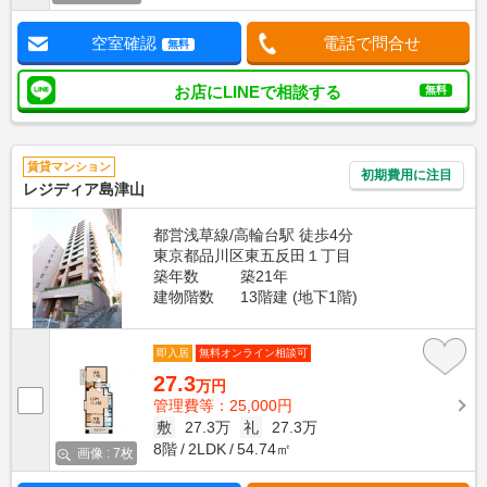
空室確認
電話で問合せ
無料
お店にLINEで相談する
無料
賃貸マンション
初期費用に注目
レジディア島津山
都営浅草線/高輪台駅 徒歩4分
東京都品川区東五反田１丁目
築年数
築21年
建物階数
13階建 (地下1階)
即入居
無料オンライン相談可
27.3
万円
管理費等：25,000円
敷
27.3万
礼
27.3万
8階
2LDK
54.74㎡
画像 : 7枚