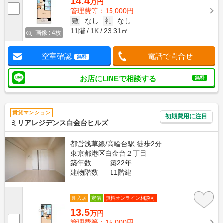
14.4
万円
管理費等：15,000円
敷
なし
礼
なし
11階
1K
23.31㎡
画像 : 4枚
空室確認
電話で問合せ
無料
お店にLINEで相談する
無料
賃貸マンション
初期費用に注目
ミリアレジデンス白金台ヒルズ
都営浅草線/高輪台駅 徒歩2分
東京都港区白金台２丁目
築年数
築22年
建物階数
11階建
即入居
定借
無料オンライン相談可
13.5
万円
管理費等：15,000円