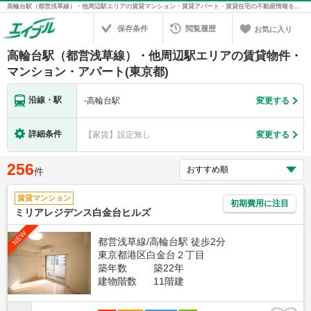
高輪台駅（都営浅草線）・他周辺駅エリアの賃貸マンション・賃貸アパート・賃貸住宅の不動産情報を検索！不動産賃貸の物件探しは、お部屋探しのエイブル
保存条件
閲覧履歴
お気に入り
高輪台駅（都営浅草線）・他周辺駅エリアの賃貸物件・
マンション・アパート(東京都)
沿線・駅
-
高輪台駅
変更する
詳細条件
【家賃】設定無し
変更する
256
件
賃貸マンション
初期費用に注目
ミリアレジデンス白金台ヒルズ
NEW
都営浅草線/高輪台駅 徒歩2分
東京都港区白金台２丁目
築年数
築22年
建物階数
11階建