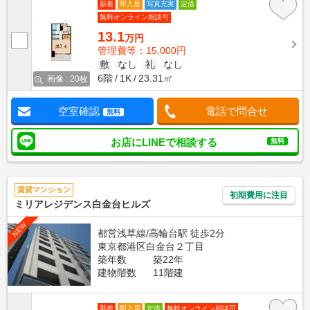
新着
即入居
写真充実
定借
無料オンライン相談可
13.1
万円
管理費等：15,000円
敷
なし
礼
なし
6階
1K
23.31㎡
画像 : 20枚
空室確認
電話で問合せ
無料
お店にLINEで相談する
無料
賃貸マンション
初期費用に注目
ミリアレジデンス白金台ヒルズ
NEW
都営浅草線/高輪台駅 徒歩2分
東京都港区白金台２丁目
築年数
築22年
建物階数
11階建
新着
即入居
定借
無料オンライン相談可