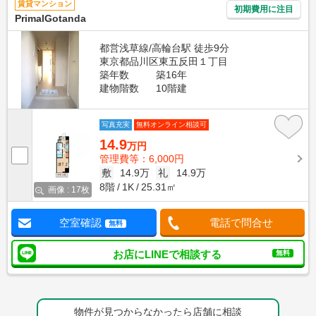
賃貸マンション
初期費用に注目
PrimalGotanda
都営浅草線/高輪台駅 徒歩9分
東京都品川区東五反田１丁目
築年数
築16年
建物階数
10階建
写真充実
無料オンライン相談可
14.9
万円
管理費等：6,000円
敷
14.9万
礼
14.9万
8階
1K
25.31㎡
画像 : 17枚
空室確認
電話で問合せ
無料
お店にLINEで相談する
無料
物件が見つからなかったら店舗に相談