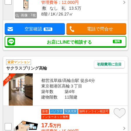
管理費等：12,000円
敷
なし
礼
13.5万
8階
1K
26.27㎡
画像 : 7枚
空室確認
電話で問合せ
無料
お店にLINEで相談する
無料
賃貸マンション
初期費用に注目
サクラスプリング高輪
NEW
都営浅草線/高輪台駅 徒歩4分
東京都港区高輪３丁目
築年数
築4年
建物階数
11階建
新着
パノラマ
写真充実
無料オンライン相談可
インターネット無料
17.5
万円