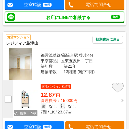
空室確認
電話で問合せ
無料
お店にLINEで相談する
無料
賃貸マンション
初期費用に注目
レジディア島津山
都営浅草線/高輪台駅 徒歩4分
東京都品川区東五反田１丁目
築年数
築21年
建物階数
13階建 (地下1階)
無料オンライン相談可
12.8
万円
管理費等：15,000円
敷
なし
礼
なし
7階
1K
23.67㎡
画像 : 15枚
空室確認
電話で問合せ
無料