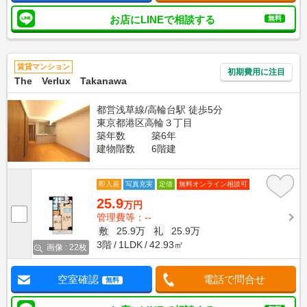
お店にLINEで相談する
無料
賃貸マンション
初期費用に注目
The Verlux Takanawa
都営浅草線/高輪台駅 徒歩5分
東京都港区高輪３丁目
築年数
築6年
建物階数
6階建
即入居
写真充実
定借
無料オンライン相談可
25.9
万円
管理費等：--
敷
25.9万
礼
25.9万
3階
1LDK
42.93㎡
画像 : 22枚
空室確認
電話で問合せ
無料