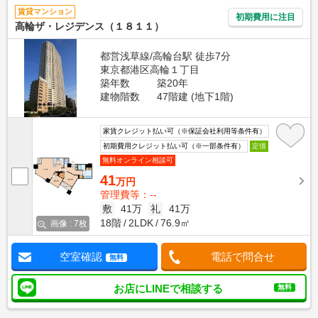
賃貸マンション
初期費用に注目
高輪ザ・レジデンス（１８１１）
都営浅草線/高輪台駅 徒歩7分
東京都港区高輪１丁目
築年数
築20年
建物階数
47階建 (地下1階)
家賃クレジット払い可（※保証会社利用等条件有）
初期費用クレジット払い可（※一部条件有）
定借
無料オンライン相談可
41
万円
管理費等：--
敷
41万
礼
41万
18階
2LDK
76.9㎡
画像 : 7枚
空室確認
電話で問合せ
無料
お店にLINEで相談する
無料