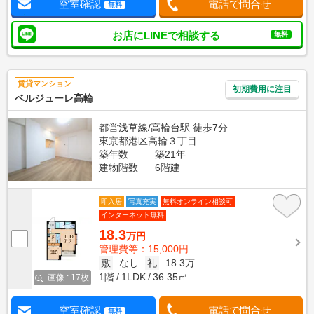
空室確認
電話で問合せ
無料
お店にLINEで相談する
無料
賃貸マンション
初期費用に注目
ベルジューレ高輪
都営浅草線/高輪台駅 徒歩7分
東京都港区高輪３丁目
築年数
築21年
建物階数
6階建
即入居
写真充実
無料オンライン相談可
インターネット無料
18.3
万円
管理費等：15,000円
敷
なし
礼
18.3万
1階
1LDK
36.35㎡
画像 : 17枚
空室確認
電話で問合せ
無料