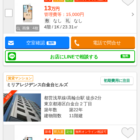
13
万円
管理費等：15,000円
敷
なし
礼
なし
4階
1K
23.31㎡
画像 : 4枚
空室確認
電話で問合せ
無料
お店にLINEで相談する
無料
賃貸マンション
初期費用に注目
ミリアレジデンス白金台ヒルズ
NEW
都営浅草線/高輪台駅 徒歩2分
東京都港区白金台２丁目
築年数
築22年
建物階数
11階建
新着
即入居
定借
無料オンライン相談可