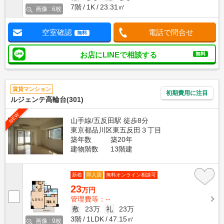
7階
1K
23.31㎡
画像 : 6枚
空室確認
電話で問合せ
無料
お店にLINEで相談する
無料
賃貸マンション
初期費用に注目
ルジェンテ高輪台(301)
NEW
山手線/五反田駅 徒歩8分
東京都品川区東五反田３丁目
築年数
築20年
建物階数
13階建
新着
即入居
無料オンライン相談可
23
万円
管理費等：--
敷
23万
礼
23万
3階
1LDK
47.15㎡
画像 : 9枚