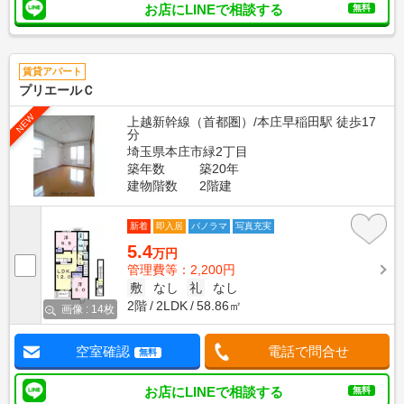
お店にLINEで相談する
無料
賃貸アパート
プリエールＣ
NEW
上越新幹線（首都圏）/本庄早稲田駅 徒歩17
分
埼玉県本庄市緑2丁目
築年数
築20年
建物階数
2階建
新着
即入居
パノラマ
写真充実
5.4
万円
管理費等：2,200円
敷
なし
礼
なし
2階
2LDK
58.86㎡
画像 : 14枚
空室確認
電話で問合せ
無料
お店にLINEで相談する
無料