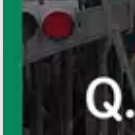
11.1
万円
管理費等：5,000円
敷
なし
礼
2ヶ月
2階
2LDK
57.78㎡
画像 : 16枚
空室確認
電話で問合せ
無料
賃貸ハイツ
D-Luxe中居町
上越新幹線（首都圏）/高崎駅 徒歩36分
群馬県高崎市中居町2丁目
築年数
建築中
建物階数
3階建
写真充実
10.6
万円
管理費等：5,000円
敷
なし
礼
2ヶ月
2階
2LDK
57.78㎡