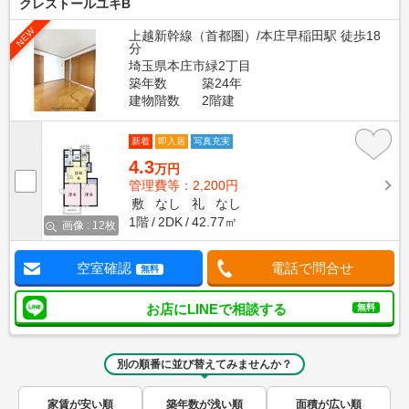
クレストールユキB
NEW
上越新幹線（首都圏）/本庄早稲田駅 徒歩18
分
埼玉県本庄市緑2丁目
築年数
築24年
建物階数
2階建
新着
即入居
写真充実
4.3
万円
管理費等：2,200円
敷
なし
礼
なし
1階
2DK
42.77㎡
画像 : 12枚
空室確認
電話で問合せ
無料
お店にLINEで相談する
無料
別の順番に並び替えてみませんか？
家賃が安い順
築年数が浅い順
面積が広い順