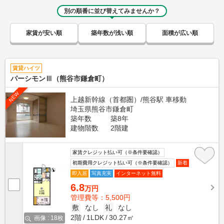
別の順番に並び替えてみませんか？
家賃が安い順
築年数が浅い順
面積が広い順
賃貸ハイツ
パーシモンⅢ（熊谷市鎌倉町）
NEW
上越新幹線（首都圏）/熊谷駅 車移動
埼玉県熊谷市鎌倉町
築年数
築8年
建物階数
2階建
家賃クレジット払い可（※条件要確認）
初期費用クレジット払い可（※条件要確認）
新着
即入居
写真充実
インターネット無料
6.8
万円
管理費等：5,500円
敷
なし
礼
なし
2階
1LDK
30.27㎡
画像 : 18枚