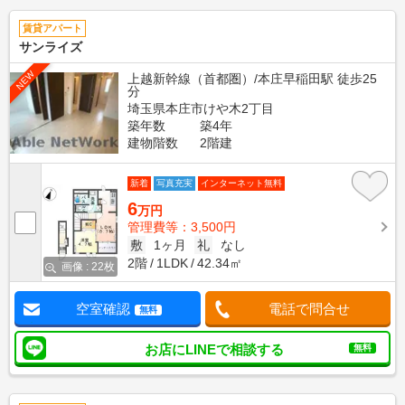
賃貸アパート
サンライズ
NEW
上越新幹線（首都圏）/本庄早稲田駅 徒歩25
分
埼玉県本庄市けや木2丁目
築年数
築4年
建物階数
2階建
新着
写真充実
インターネット無料
6
万円
管理費等：3,500円
敷
1ヶ月
礼
なし
2階
1LDK
42.34㎡
画像 : 22枚
空室確認
電話で問合せ
無料
お店にLINEで相談する
無料