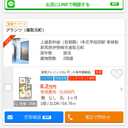
お店にLINEで相談する
無料
賃貸アパート
グランツ（連取元町）
NEW
上越新幹線（首都圏）/本庄早稲田駅 車移動
群馬県伊勢崎市連取元町
築年数
築浅
建物階数
2階建
家賃クレジット払い可（※条件要確認）
新着
パノラマ
写真充実
インターネット無料
8.2
万円
管理費等：5,000円
敷
なし
礼
1ヶ月
1階
2LDK
54.76㎡
画像 : 28枚
空室確認
電話で問合せ
無料