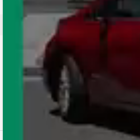
上越新幹線（首都圏）周辺の賃貸物件をテーマ・特集・間
取りから探す
全ての特集を見る
家賃・初期費用・お得条件
初期費用が安い
仲介手数料が家賃の55%以下
仲介手数料無料
敷金礼金なし
フリーレント
家賃5万円以下
家賃クレジットカード払い可
更新料なし
立地・アクセス
駅徒歩5分以内
駅徒歩10分以内
駅徒歩15分以内
物件タイプ・建物種別
アパート
マンション
一戸建て
分譲賃貸
テラスハウス
木造
賃貸オフィス・貸事務所
テナント・店舗・倉庫
もっと見る