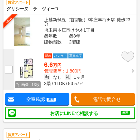
賃貸アパート
グリシーヌ ラ ヴィーユ
NEW
上越新幹線（首都圏）/本庄早稲田駅 徒歩23
分
埼玉県本庄市けや木1丁目
築年数
築8年
建物階数
2階建
新着
パノラマ
写真充実
6.6
万円
管理費等：1,800円
敷
なし
礼
1ヶ月
2階
1LDK
53.57㎡
画像 : 13枚
空室確認
電話で問合せ
無料
お店にLINEで相談する
無料
賃貸アパート