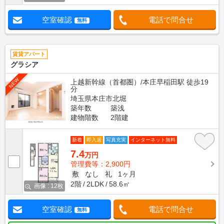
空室確認
電話で問合せ
無料
賃貸アパート
グラシア
NEW
上越新幹線（首都圏）/本庄早稲田駅 徒歩19
分
埼玉県本庄市北堀
築年数
築浅
建物階数
2階建
新着
即入居
写真充実
インターネット無料
7.4
万円
管理費等：2,900円
敷
なし
礼
1ヶ月
2階
2LDK
58.6㎡
画像 : 12枚
空室確認
電話で問合せ
無料