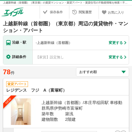
上越新幹線（首都圏）（東京都）の賃貸マンション・賃貸アパート・賃貸住宅の不動産情報を検索！不動産賃貸の物件探しは、お部屋探しのエイブル
保存条件
閲覧履歴
お気に入り
上越新幹線（首都圏）（東京都）周辺の賃貸物件・マン
ション・アパート
沿線・駅
-
上越新幹線（首都圏）
変更する
詳細条件
【家賃】設定無し
変更する
78
件
賃貸アパート
レジデンス フジ A（富塚町）
NEW
上越新幹線（首都圏）/本庄早稲田駅 車移動
群馬県伊勢崎市富塚町
築年数
築浅
建物階数
2階建