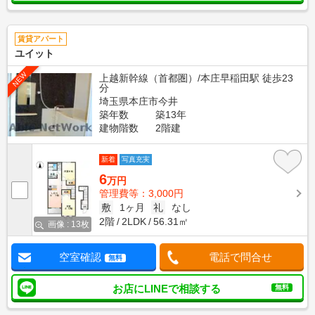
賃貸アパート
ユイット
NEW
上越新幹線（首都圏）/本庄早稲田駅 徒歩23
分
埼玉県本庄市今井
築年数
築13年
建物階数
2階建
新着
写真充実
6
万円
管理費等：3,000円
敷
1ヶ月
礼
なし
2階
2LDK
56.31㎡
画像 : 13枚
空室確認
電話で問合せ
無料
お店にLINEで相談する
無料