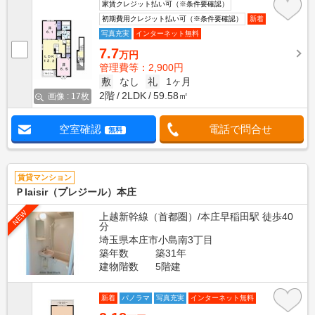
家賃クレジット払い可（※条件要確認）
初期費用クレジット払い可（※条件要確認）
新着
写真充実
インターネット無料
7.7
万円
管理費等：2,900円
敷
なし
礼
1ヶ月
2階
2LDK
59.58㎡
画像 : 17枚
空室確認
電話で問合せ
無料
賃貸マンション
Ｐlaisir（プレジール）本庄
NEW
上越新幹線（首都圏）/本庄早稲田駅 徒歩40
分
埼玉県本庄市小島南3丁目
築年数
築31年
建物階数
5階建
新着
パノラマ
写真充実
インターネット無料