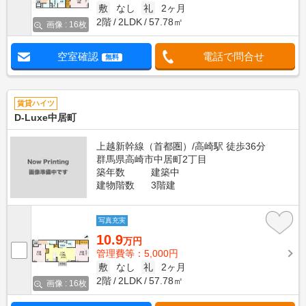
敷
なし
礼
2ヶ月
2階
2LDK
57.78㎡
画像 : 16枚
空室確認
電話で問合せ
無料
賃貸ハイツ
D-Luxe中居町
上越新幹線（首都圏）/高崎駅 徒歩36分
群馬県高崎市中居町2丁目
築年数
建築中
建物階数
3階建
写真充実
10.9
万円
管理費等：5,000円
敷
なし
礼
2ヶ月
2階
2LDK
57.78㎡
画像 : 16枚