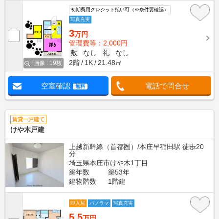
初期費用クレジット払い可（※条件要確認）
写真充実
3
万円
管理費等：2,000円
敷
なし
礼
なし
2階
1K
21.48㎡
画像 : 19枚
空室確認
電話で問合せ
無料
賃貸一戸建て
けや木戸建
上越新幹線（首都圏）/本庄早稲田駅 徒歩20
分
埼玉県本庄市けや木1丁目
築年数
築53年
建物階数
1階建
即入居
パノラマ
写真充実
5.5
万円