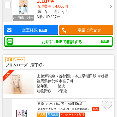
3.18
万円
管理費等：4,000円
敷
なし
礼
なし
3階
1R
27㎡
画像 : 14枚
空室確認
電話で問合せ
無料
お店にLINEで相談する
無料
賃貸アパート
プリムローズ（宮子町）
NEW
上越新幹線（首都圏）/本庄早稲田駅 車移動
群馬県伊勢崎市宮子町
築年数
築浅
建物階数
2階建
家賃クレジット払い可（※条件要確認）
初期費用クレジット払い可（※条件要確認）
新着
即入居
写真充実
インターネット無料