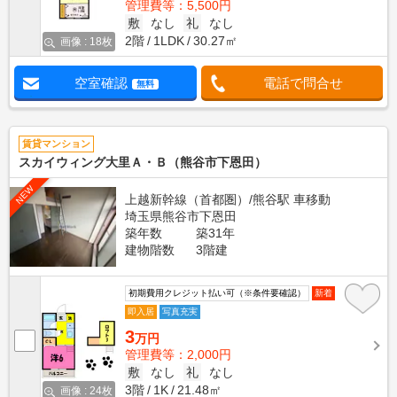
管理費等：5,500円
敷
なし
礼
なし
2階
1LDK
30.27㎡
画像 : 18枚
空室確認
電話で問合せ
無料
賃貸マンション
スカイウィング大里Ａ・Ｂ（熊谷市下恩田）
NEW
上越新幹線（首都圏）/熊谷駅 車移動
埼玉県熊谷市下恩田
築年数
築31年
建物階数
3階建
初期費用クレジット払い可（※条件要確認）
新着
即入居
写真充実
3
万円
管理費等：2,000円
敷
なし
礼
なし
3階
1K
21.48㎡
画像 : 24枚