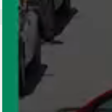
上越新幹線（首都圏）（東京都）
周辺が得意なエイブル店
舗で賃貸物件（マンション・アパート）を探す
この店舗の掲載
エイブルネットワーク熊谷駅前店
賃貸物件一覧へ
高崎線 熊谷
埼玉県熊谷市筑波 2-55 熊谷駅前ビル3F
10：00～18：00（完全予約制）
水曜日定休：7/21は熊谷うちわ祭のため籠原
駅前店で営業。
得意エリア
熊谷駅/籠原駅/行田駅/上熊谷駅/石原駅
熊谷エリアのお部屋探しはお任せ下さい！
この店舗に問合せる
無料
電話で問合せ
店舗来店予約
無料