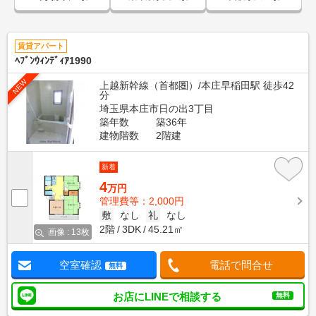
賃貸アパート
ﾍﾌﾞﾝｳｨﾝﾃﾞｨｱ1990
NEW
上越新幹線（首都圏）/本庄早稲田駅 徒歩42
分
埼玉県本庄市日の出3丁目
築年数
築36年
建物階数
2階建
新着
4
万円
管理費等：2,000円
敷
なし
礼
なし
2階
3DK
45.21㎡
画像 : 13枚
空室確認
電話で問合せ
無料
お店にLINEで相談する
無料