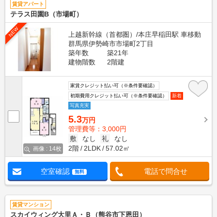
賃貸アパート
テラス田園B（市場町）
NEW
上越新幹線（首都圏）/本庄早稲田駅 車移動
群馬県伊勢崎市市場町2丁目
築年数
築21年
建物階数
2階建
家賃クレジット払い可（※条件要確認）
初期費用クレジット払い可（※条件要確認）
新着
写真充実
5.3
万円
管理費等：3,000円
敷
なし
礼
なし
2階
2LDK
57.02㎡
画像 : 14枚
空室確認
電話で問合せ
無料
賃貸マンション
スカイウィング大里Ａ・Ｂ（熊谷市下恩田）