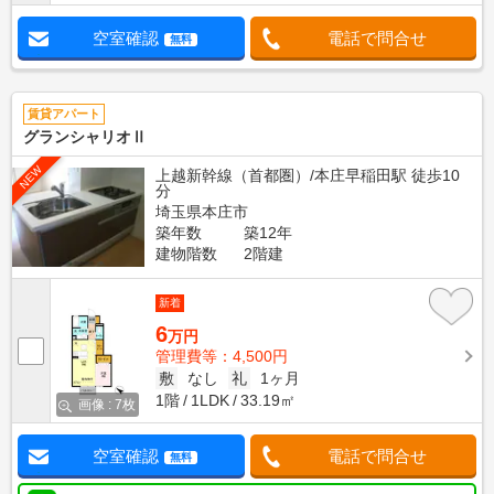
空室確認
電話で問合せ
無料
賃貸アパート
グランシャリオⅡ
NEW
上越新幹線（首都圏）/本庄早稲田駅 徒歩10
分
埼玉県本庄市
築年数
築12年
建物階数
2階建
新着
6
万円
管理費等：4,500円
敷
なし
礼
1ヶ月
1階
1LDK
33.19㎡
画像 : 7枚
空室確認
電話で問合せ
無料