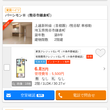
賃貸ハイツ
パーシモンⅢ（熊谷市鎌倉町）
NEW
上越新幹線（首都圏）/熊谷駅 車移動
埼玉県熊谷市鎌倉町
築年数
築8年
建物階数
2階建
家賃クレジット払い可（※条件要確認）
初期費用クレジット払い可（※条件要確認）
新着
写真充実
インターネット無料
6.8
万円
管理費等：5,500円
敷
なし
礼
なし
2階
1LDK
30.27㎡
画像 : 18枚
空室確認
電話で問合せ
無料