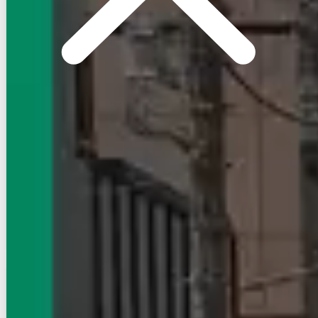
賃貸ハイツ
D-Luxe中居町
上越新幹線（首都圏）/高崎駅 徒歩36分
群馬県高崎市中居町2丁目
築年数
建築中
建物階数
3階建
写真充実
10.4
万円
管理費等：5,000円
敷
なし
礼
2ヶ月
1階
2LDK
57.78㎡
画像 : 16枚
空室確認
電話で問合せ
無料
賃貸ハイツ
D-Luxe中居町