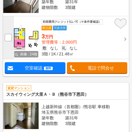
築年数
築31年
建物階数
3階建
初期費用クレジット払い可（※条件要確認）
即入居
写真充実
3
万円
管理費等：2,000円
敷
なし
礼
なし
3階
1K
21.48㎡
画像 : 24枚
空室確認
電話で問合せ
無料
賃貸マンション
スカイウィング大里Ａ・Ｂ（熊谷市下恩田）
上越新幹線（首都圏）/熊谷駅 車移動
埼玉県熊谷市下恩田
築年数
築31年
建物階数
3階建