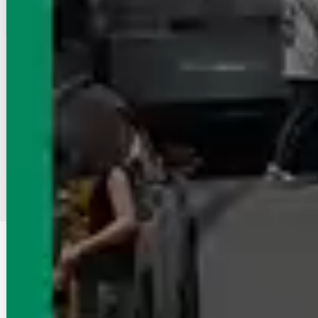
お店にLINEで相談する
無料
物件が見つからなかったら店舗に相談
まだネットに掲載していないオススメ賃貸物件がある場合がございます
エイブル店舗でお部屋探しの相談をする
2
3
1
沿線・駅
上越新幹線（首都圏）
変更する
詳細条件
【家賃】設定無し
変更する
この条件を保存する