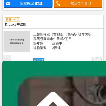
空室確認
電話で問合せ
無料
賃貸ハイツ
D-Luxe中居町
上越新幹線（首都圏）/高崎駅 徒歩36分
群馬県高崎市中居町2丁目
築年数
建築中
建物階数
3階建
写真充実
10.8
万円
管理費等：5,000円
敷
なし
礼
2ヶ月
1階
2LDK
57.78㎡
画像 : 16枚
空室確認
電話で問合せ
無料