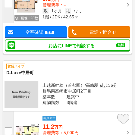
管理費等：--
敷
1ヶ月
礼
なし
1階
2DK
42.65㎡
画像 : 20枚
空室確認
電話で問合せ
無料
お店にLINEで相談する
無料
賃貸ハイツ
D-Luxe中居町
上越新幹線（首都圏）/高崎駅 徒歩36分
群馬県高崎市中居町2丁目
築年数
建築中
建物階数
3階建
写真充実
11.2
万円
管理費等：5,000円