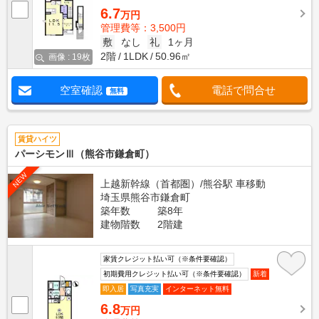
6.7
万円
管理費等：3,500円
敷
なし
礼
1ヶ月
2階
1LDK
50.96㎡
画像 : 19枚
空室確認
電話で問合せ
無料
賃貸ハイツ
パーシモンⅢ（熊谷市鎌倉町）
NEW
上越新幹線（首都圏）/熊谷駅 車移動
埼玉県熊谷市鎌倉町
築年数
築8年
建物階数
2階建
家賃クレジット払い可（※条件要確認）
初期費用クレジット払い可（※条件要確認）
新着
即入居
写真充実
インターネット無料
6.8
万円