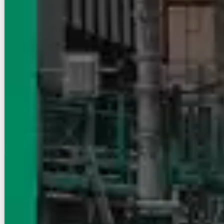
上越新幹線（首都圏）/高崎駅 徒歩36分
群馬県高崎市中居町2丁目
築年数
建築中
建物階数
3階建
写真充実
10.7
万円
管理費等：5,000円
敷
なし
礼
2ヶ月
3階
2LDK
57.78㎡
画像 : 16枚
空室確認
電話で問合せ
無料
賃貸ハイツ
D-Luxe中居町
上越新幹線（首都圏）/高崎駅 徒歩36分
群馬県高崎市中居町2丁目
築年数
建築中
建物階数
3階建