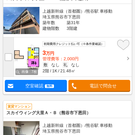
上越新幹線（首都圏）/熊谷駅 車移動
埼玉県熊谷市下恩田
築年数
築31年
建物階数
3階建
初期費用クレジット払い可（※条件要確認）
3
万円
管理費等：2,000円
敷
なし
礼
なし
2階
1K
21.48㎡
画像 : 7枚
空室確認
電話で問合せ
無料
賃貸マンション
スカイウィング大里Ａ・Ｂ（熊谷市下恩田）
上越新幹線（首都圏）/熊谷駅 車移動
埼玉県熊谷市下恩田