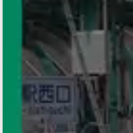
写真充実
10.9
万円
管理費等：5,000円
敷
なし
礼
2ヶ月
1階
2LDK
57.78㎡
画像 : 16枚
空室確認
電話で問合せ
無料
賃貸ハイツ
D-Luxe中居町
上越新幹線（首都圏）/高崎駅 徒歩36分
群馬県高崎市中居町2丁目
築年数
建築中
建物階数
3階建
写真充実