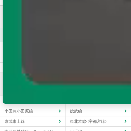
上越新幹線（首都圏）にある駅ごとに賃貸物件（マンショ
ン・アパート）をお探しいただけます！
上越新幹線（首都圏）
熊谷駅
高崎駅
大宮駅
上野駅
本庄早稲田駅
東京駅
東京都の沿線ごとに賃貸物件（マンション・アパート）をお
探しいただけます！
常磐線
京浜東北線・根岸線
小田急小田原線
総武線
東武東上線
東北本線<宇都宮線>