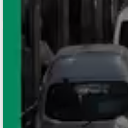
画像 : 16枚
空室確認
電話で問合せ
無料
賃貸アパート
セジュール栗田
上越新幹線（首都圏）/本庄早稲田駅 徒歩22
分
埼玉県本庄市見福2丁目
築年数
築25年
建物階数
2階建
写真充実
6.5
万円
管理費等：3,000円
敷
なし
礼
20000円
1階
3DK
55.44㎡
画像 : 22枚
空室確認
電話で問合せ
無料