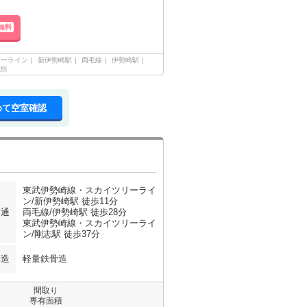
無料
リーライン
新伊勢崎駅
両毛線
伊勢崎駅
別
めて空室確認
東武伊勢崎線・スカイツリーライ
ン/新伊勢崎駅 徒歩11分
交通
両毛線/伊勢崎駅 徒歩28分
東武伊勢崎線・スカイツリーライ
ン/剛志駅 徒歩37分
構造
軽量鉄骨造
間取り
専有面積