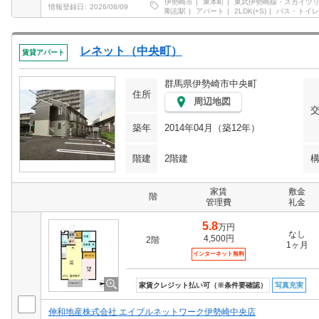
伊勢崎市
東本町
東武伊勢崎線・スカイツ
情報登録日
2026/08/09
剛志駅
アパート
2LDK(+S)
バス・トイレ
レネット（中央町）
賃貸アパート
群馬県伊勢崎市中央町
住所
周辺地図
築年
2014年04月（築12年）
階建
2階建
家賃
敷金
階
管理費
礼金
5.8
万円
なし
4,500円
2階
1ヶ月
インターネット無料
家賃クレジット払い可（※条件要確認）
写真充実
伸和地産株式会社 エイブルネットワーク伊勢崎中央店