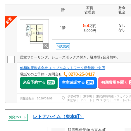
家賃
敷金
階
管理費
礼金
5.4
なし
万円
1階
なし
3,000円
写真充実
居室フローリング。シューズボックス付き。駐車場2台分無料。
伸和地産株式会社 エイブルネットワーク伊勢崎中央店
0270-25-0417
電話でのご予約・お問合せ
来店予約する
空室確認する
初期費用を聞く
無料
無料
伊勢崎市
東本町
東武伊勢崎線・スカイツ
情報登録日
2026/08/09
剛志駅
アパート
2LDK(+S)
バス・トイレ
レトアハイム（東本町）
賃貸アパート
群馬県伊勢崎市東本町