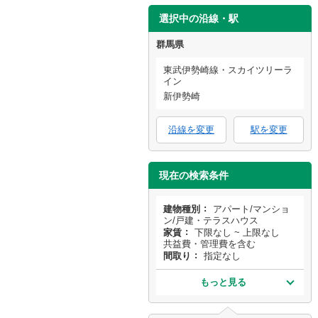
選択中の沿線・駅
群馬県
東武伊勢崎線・スカイツリーラ
イン
新伊勢崎
沿線を変更
駅を変更
現在の検索条件
建物種別
アパート/マンショ
ン/戸建・テラスハウス
家賃
下限なし ~ 上限なし
共益費・管理費を含む
間取り
指定なし
もっと見る