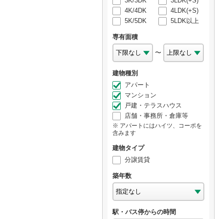
3K/3DK
3LDK(+S)
4K/4DK
4LDK(+S)
5K/5DK
5LDK以上
専有面積
〜
建物種別
アパート
マンション
戸建・テラスハウス
店舗・事務所・倉庫等
アパートにはハイツ、コーポを
含みます
建物タイプ
分譲賃貸
築年数
駅・バス停からの時間