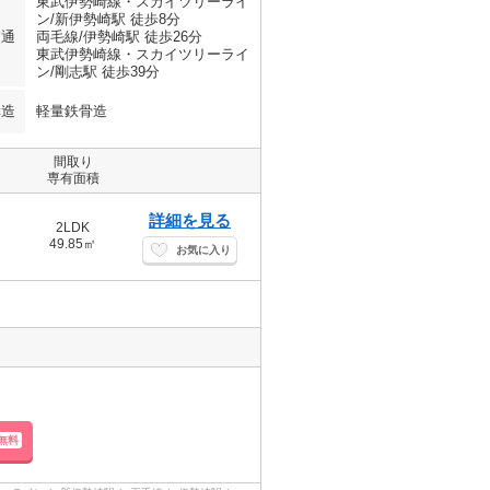
東武伊勢崎線・スカイツリーライ
ン/新伊勢崎駅 徒歩8分
交通
両毛線/伊勢崎駅 徒歩26分
東武伊勢崎線・スカイツリーライ
ン/剛志駅 徒歩39分
構造
軽量鉄骨造
間取り
専有面積
詳細を見る
2LDK
49.85㎡
お気に入り
無料