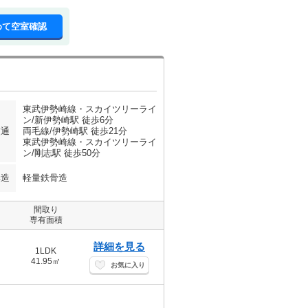
めて空室確認
東武伊勢崎線・スカイツリーライ
ン/新伊勢崎駅 徒歩6分
交通
両毛線/伊勢崎駅 徒歩21分
東武伊勢崎線・スカイツリーライ
ン/剛志駅 徒歩50分
構造
軽量鉄骨造
間取り
専有面積
詳細を見る
1LDK
41.95㎡
お気に入り