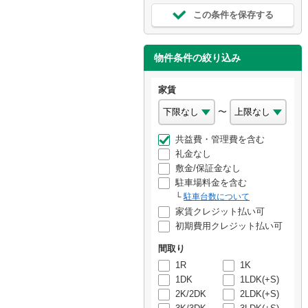
この条件を保存する
物件条件の絞り込み
家賃
〜
共益費・管理費を含む
礼金なし
敷金/保証金なし
駐車場料金を含む
駐車台数について
家賃クレジット払い可
初期費用クレジット払い可
間取り
1R
1K
1DK
1LDK(+S)
2K/2DK
2LDK(+S)