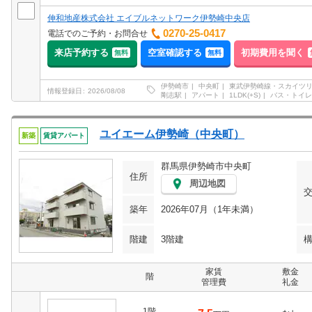
伸和地産株式会社 エイブルネットワーク伊勢崎中央店
0270-25-0417
電話でのご予約・お問合せ
来店予約する
空室確認する
初期費用を聞く
無料
無料
伊勢崎市
中央町
東武伊勢崎線・スカイツ
情報登録日
2026/08/08
剛志駅
アパート
1LDK(+S)
バス・トイレ
ユイエーム伊勢崎（中央町）
新築
賃貸アパート
群馬県伊勢崎市中央町
住所
周辺地図
築年
2026年07月（1年未満）
階建
3階建
家賃
敷金
階
管理費
礼金
1階