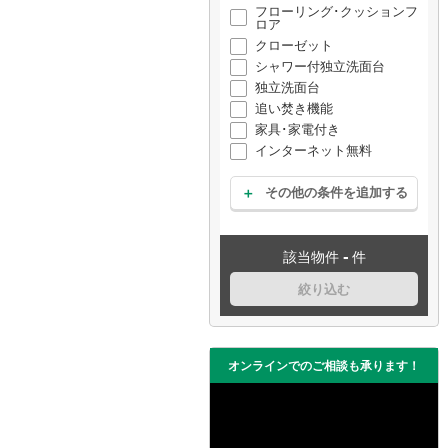
フローリング･クッションフ
ロア
クローゼット
シャワー付独立洗面台
独立洗面台
追い焚き機能
家具･家電付き
インターネット無料
その他の条件を追加する
-
該当物件
件
絞り込む
オンラインでのご相談も承ります！