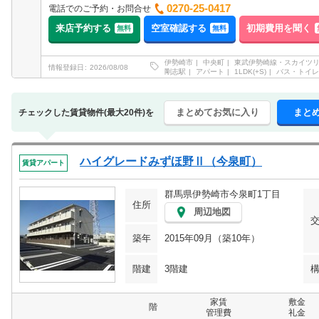
0270-25-0417
電話でのご予約・お問合せ
来店予約する
空室確認する
初期費用を聞く
無料
無料
伊勢崎市
中央町
東武伊勢崎線・スカイツ
情報登録日
2026/08/08
剛志駅
アパート
1LDK(+S)
バス・トイレ
まとめてお気に入り
まと
チェックした賃貸物件(最大20件)を
ハイグレードみずほ野Ⅱ（今泉町）
賃貸アパート
群馬県伊勢崎市今泉町1丁目
住所
周辺地図
築年
2015年09月（築10年）
階建
3階建
家賃
敷金
階
管理費
礼金