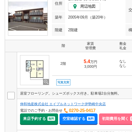
住所
周辺地図
築年
2005年09月（築20年）
階建
2階建
家賃
敷金
階
管理費
礼金
5.4
なし
万円
2階
なし
3,000円
写真充実
居室フローリング。シューズボックス付き。駐車場2台分無料。
伸和地産株式会社 エイブルネットワーク伊勢崎中央店
0270-25-0417
電話でのご予約・お問合せ
来店予約する
空室確認する
初期費用を聞く
無料
無料