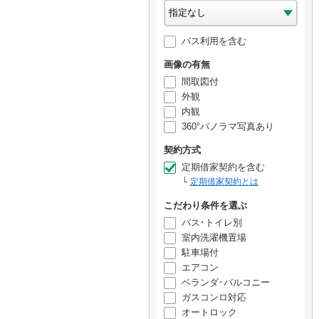
バス利用を含む
画像の有無
間取図付
外観
内観
360°パノラマ写真あり
契約方式
定期借家契約を含む
定期借家契約とは
こだわり条件を選ぶ
バス･トイレ別
室内洗濯機置場
駐車場付
エアコン
ベランダ･バルコニー
ガスコンロ対応
オートロック