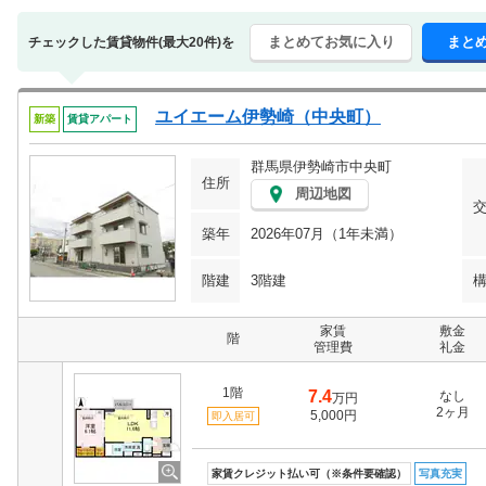
まとめてお気に入り
まと
チェックした賃貸物件(最大20件)を
ユイエーム伊勢崎（中央町）
新築
賃貸アパート
群馬県伊勢崎市中央町
住所
周辺地図
築年
2026年07月（1年未満）
階建
3階建
家賃
敷金
階
管理費
礼金
1階
7.4
なし
万円
2ヶ月
5,000円
即入居可
家賃クレジット払い可（※条件要確認）
写真充実