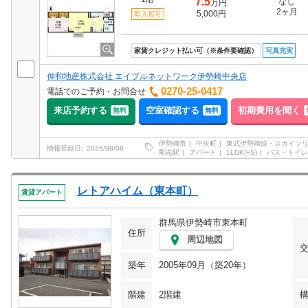
7.5
なし
万円
2ヶ月
5,000円
即入居可
家賃クレジット払い可（※条件要確認）
写真充実
伸和地産株式会社 エイブルネットワーク伊勢崎中央店
0270-25-0417
電話でのご予約・お問合せ
来店予約する
空室確認する
初期費用を聞く
無料
無料
伊勢崎市
中央町
東武伊勢崎線・スカイツ
情報登録日
2026/08/08
剛志駅
アパート
1LDK(+S)
バス・トイレ
レトアハイム（東本町）
賃貸アパート
群馬県伊勢崎市東本町
住所
周辺地図
築年
2005年09月（築20年）
階建
2階建